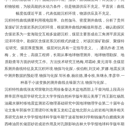
积物较粗，为较高能的水动力条件，但是物源供应不充足。平直状：曲线
幅度低缓近平直，代表低能沉积环境，物源供应及不充足。
沉积特性曲线摘要利用视电阻率、自然伽马、密度测井曲线，分析了贵州
某煤矿区含煤岩系的沉积环境，根据测井曲线的幅值和形态，确认勘探区
含煤岩系为一套海陆交互相多旋廻沉积，煤层主要形成在三角洲平原泥炭
沼泽环境中。勘探区含煤岩系沉积模式的建立，对该区煤矿勘探、聚煤特
征研究、煤层厚度预测、煤层对比具有一定指导意义。，.通讯作者:王艳
梅，女，博士，高级工程师，长期从事地球物理测井、地球物理勘探、地
质勘查等方面的研究工作。方法技术研究王艳梅,邓霜岭,黄元清等.含煤层
系测井曲线特征及其沉积环境.物探与化探,-.侯伯刚,刘文岭,罗娜.地震反演
中测井数据的预处理.物探与化探.邹长春,杨欣德,潘令枝,朱继永,李彦华.一
种基于小波变换的测井曲线去噪新方法.物探与化探.。
沉积特性曲线张友邓荣敬刘念周徐备柴达木盆地西部上干柴沟组上段高分
辨率层序地层学研究北京大学学报自然科学版年期云美厚丁伟王新红杨凯
油藏水驱时移地震监测岩石物理基础研究中国地球物理学会第二十届年会
论文集年郭振华王璞珺印长海黄玉龙松辽盆地北部火山岩岩相与测井相关
系研究吉林大学学报地球科学版年期于波崔智林刘学刚钱俪丹白嫦娥朱涛
西峰油田长储层砂岩成岩作用及对孔隙影响吉林大学学报地球科学版年期