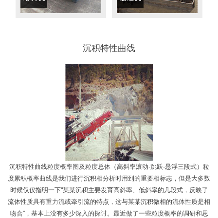
沉积特性曲线
沉积特性曲线粒度概率图及粒度总体（高斜率滚动-跳跃-悬浮三段式）粒
度累积概率曲线是我们进行沉积相分析时用到的重要相标志，但是大多数
时候仅仅指明一下“某某沉积主要发育高斜率、低斜率的几段式，反映了
流体性质具有重力流或牵引流的特点，这与某某沉积微相的流体性质是相
吻合”，基本上没有多少深入的探讨。最近做了一些粒度概率的调研和思