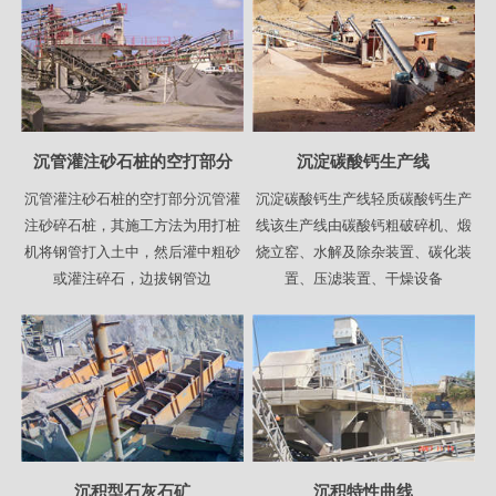
沉管灌注砂石桩的空打部分
沉淀碳酸钙生产线
沉管灌注砂石桩的空打部分沉管灌
沉淀碳酸钙生产线轻质碳酸钙生产
注砂碎石桩，其施工方法为用打桩
线该生产线由碳酸钙粗破碎机、煅
机将钢管打入土中，然后灌中粗砂
烧立窑、水解及除杂装置、碳化装
或灌注碎石，边拔钢管边
置、压滤装置、干燥设备
沉积型石灰石矿
沉积特性曲线