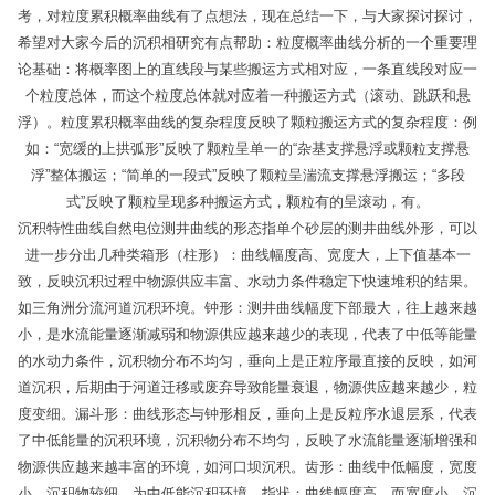
考，对粒度累积概率曲线有了点想法，现在总结一下，与大家探讨探讨，
希望对大家今后的沉积相研究有点帮助：粒度概率曲线分析的一个重要理
论基础：将概率图上的直线段与某些搬运方式相对应，一条直线段对应一
个粒度总体，而这个粒度总体就对应着一种搬运方式（滚动、跳跃和悬
浮）。粒度累积概率曲线的复杂程度反映了颗粒搬运方式的复杂程度：例
如：“宽缓的上拱弧形”反映了颗粒呈单一的“杂基支撑悬浮或颗粒支撑悬
浮”整体搬运；“简单的一段式”反映了颗粒呈湍流支撑悬浮搬运；“多段
式”反映了颗粒呈现多种搬运方式，颗粒有的呈滚动，有。
沉积特性曲线自然电位测井曲线的形态指单个砂层的测井曲线外形，可以
进一步分出几种类箱形（柱形）：曲线幅度高、宽度大，上下值基本一
致，反映沉积过程中物源供应丰富、水动力条件稳定下快速堆积的结果。
如三角洲分流河道沉积环境。钟形：测井曲线幅度下部最大，往上越来越
小，是水流能量逐渐减弱和物源供应越来越少的表现，代表了中低等能量
的水动力条件，沉积物分布不均匀，垂向上是正粒序最直接的反映，如河
道沉积，后期由于河道迁移或废弃导致能量衰退，物源供应越来越少，粒
度变细。漏斗形：曲线形态与钟形相反，垂向上是反粒序水退层系，代表
了中低能量的沉积环境，沉积物分布不均匀，反映了水流能量逐渐增强和
物源供应越来越丰富的环境，如河口坝沉积。齿形：曲线中低幅度，宽度
小，沉积物较细，为中低能沉积环境。指状：曲线幅度高，而宽度小，沉