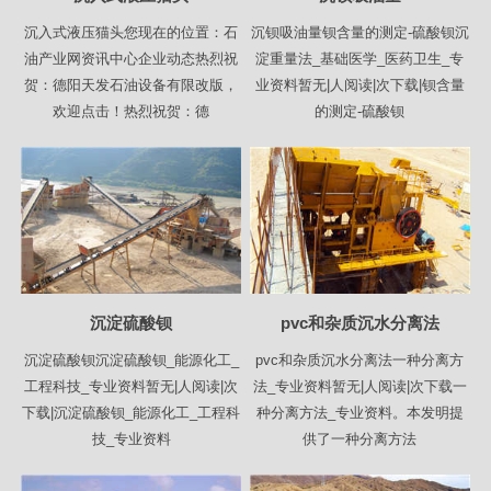
沉入式液压猫头您现在的位置：石
沉钡吸油量钡含量的测定-硫酸钡沉
油产业网资讯中心企业动态热烈祝
淀重量法_基础医学_医药卫生_专
贺：德阳天发石油设备有限改版，
业资料暂无|人阅读|次下载|钡含量
欢迎点击！热烈祝贺：德
的测定-硫酸钡
沉淀硫酸钡
pvc和杂质沉水分离法
沉淀硫酸钡沉淀硫酸钡_能源化工_
pvc和杂质沉水分离法一种分离方
工程科技_专业资料暂无|人阅读|次
法_专业资料暂无|人阅读|次下载一
下载|沉淀硫酸钡_能源化工_工程科
种分离方法_专业资料。本发明提
技_专业资料
供了一种分离方法