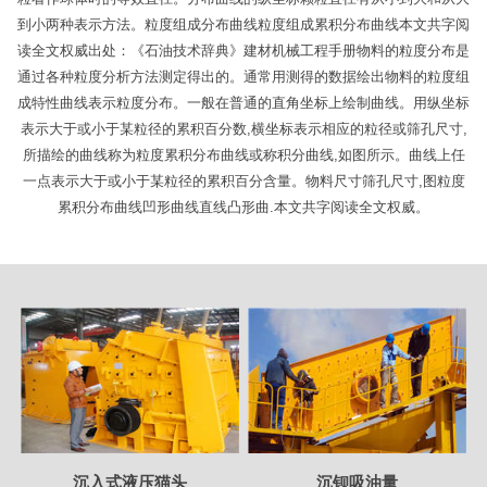
到小两种表示方法。粒度组成分布曲线粒度组成累积分布曲线本文共字阅
读全文权威出处：《石油技术辞典》建材机械工程手册物料的粒度分布是
通过各种粒度分析方法测定得出的。通常用测得的数据绘出物料的粒度组
成特性曲线表示粒度分布。一般在普通的直角坐标上绘制曲线。用纵坐标
表示大于或小于某粒径的累积百分数,横坐标表示相应的粒径或筛孔尺寸,
所描绘的曲线称为粒度累积分布曲线或称积分曲线,如图所示。曲线上任
一点表示大于或小于某粒径的累积百分含量。物料尺寸筛孔尺寸,图粒度
累积分布曲线凹形曲线直线凸形曲.本文共字阅读全文权威。
沉入式液压猫头
沉钡吸油量