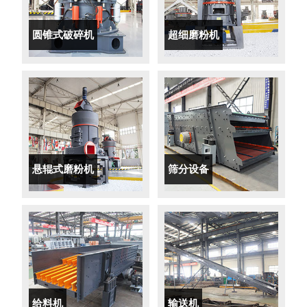
圆锥式破碎机
超细磨粉机
悬辊式磨粉机
筛分设备
给料机
输送机