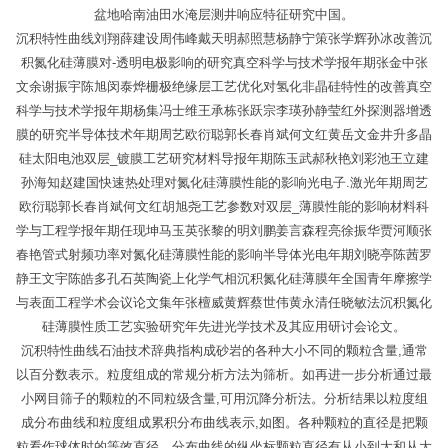
盆地哈南油田水淹层测井响应特征研究中国。
沉积特性曲线刘翔薛建设周伟峰戴天明郝照慧杨静宁策张学辉孙冰改善沉
积氮化硅薄膜对-透明电极影响的研究真空科学与技术学报年期张金中张
文余谢振宇陈旭闵泰烨栅极绝缘层工艺优化对氢化非晶硅特性的改善真空
科学与技术学报年期杨集冯士维王承栋张跃宗李瑛孙静莹红外探测器增透
膜的研究半导体技术年期周艺欧衍聪郭长春肖斌何文红黄岳文金井升多晶
硅太阳电池双层_镀膜工艺研究材料导报年期陈玉武郝秋艳刘彩池王立建
孙海知赵建国快速热处理对氮化硅薄膜性能的影响光电子.激光年期周艺
欧衍聪郭长春肖斌何文红胡旭尧工艺参数对双层_薄膜性能的影响材料科
学与工程学报年期任现坤马玉英张黎的明刘鹏姜言森程亮徐振华贾河顺张
春艳管式射频功率对氮化硅薄膜性能的影响半导体光电年期刘晓亭陈茜罗
静王文宇陈皓多孔石英陶瓷上化学气相沉积氮化硅薄膜年全国青年摩擦学
与表面工程学术会议论文集年张檀威黄辉蔡世伟黄永清任晓敏法沉积氮化
硅薄膜性质工艺实验研究年先进光学技术及其应用研讨会论文。
沉积特性曲线石油技术辞典指构成砂岩的各种大小不同的颗粒含量,通常
以百分数表示。粒度组成的常规分析方法为筛析。如再进一步分析通过最
小网目筛子的颗粒的不同粒级含量,可用沉降分析法。分析结果以粒度组
成分布曲线和粒度组成累积分布曲线表示,如图。各种颗粒的直径是把颗
粒看作球体时的等效直径。分布曲线的纵坐标颗粒直径有从小到大和从大