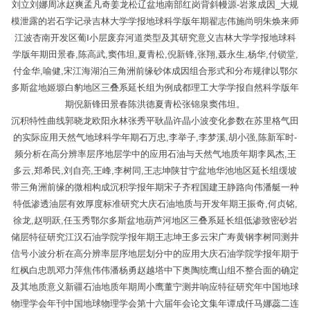
刘立刘娜周冰赵爽孟凡奇姜龙松辽盆地南部红岗背斜幔源-岩浆成因_大规
模泄露的岩石学记录吉林大学学报地球科学版年期翟志伟施尚明朱焕来师
江波杏南开发区葡Ⅰ小层废弃河道类型及其研究意义吉林大学学报地球科
学版年期田景春,陈高武,窦伟坦,夏青松,倪新锋,张翔,聂永生,杨华,付锁堂,
付金华,喻健,宋江海湖泊三角洲前缘砂体成因组合形式和分布规律以鄂尔
多斯盆地姬塬白豹地区三叠系延长组为例成都理工大学学报自然科学版年
期倪新锋田景春陈洪德夏青松张锦泉窦伟坦。
沉积特性曲线郭晓龙欧阳永林张秀平耿晶许晶小波变化参数在苏里格气田
的实际应用天然气地球科学年期石万忠,李举子,李梦溪,胡小强,陈新军时-
频分析在高分辨率层序地层学中的应用石油与天然气地质年期李凤杰,王
多云,郑希民,刘自亮,王峰,李树同,王志坤陕甘宁盆地华池地区延长组缓坡
带三角洲前缘的微相构成沉积学报年期宋子齐程国建王静路向伟潘艇一种
特低渗透油层有效厚度标准研究大庆石油地质与开发年期王振奇,何贞铭,
徐龙,赵明跃,任玉秀鄂尔多斯盆地葫芦河地区三叠系延长组低渗致密砂岩
储层特征研究江汉石油学院学报年期王志坤王多云宋广寿黄钢李树同测井
信号小波分析在高分辨率层序地层划分中的应用大庆石油学院学报年期于
红枫白忠凯邓力萍焦伟伟潘杨勇赵越塔中下奥陶统鹰山组不整合面的确定
及其地质意义新疆石油地质年期周小鹰董宁测井响应特征研究年中国地球
物理学会年刊中国地球物理学会第十六届年会论文集年谭成仟马娜蕊二连