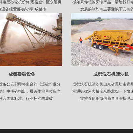
品牌电磨砂轮机价格|规格金牛区永远机
械如果你想购买该产品，请给我打
电设备经营部-彭小军:成都市
发展的制约点主要受以下几点
成都爆破设备
成都洗石机筛沙机
设备公安部即将出台的《爆破作业分
成都洗石机筛沙机山东省潍坊市青
法》中明确指出，爆破作业单位应当
宝通街弥河大桥东米路北扫一下快
符合国家标准、行业标准的爆破
业推荐使用微信我查查等扫码