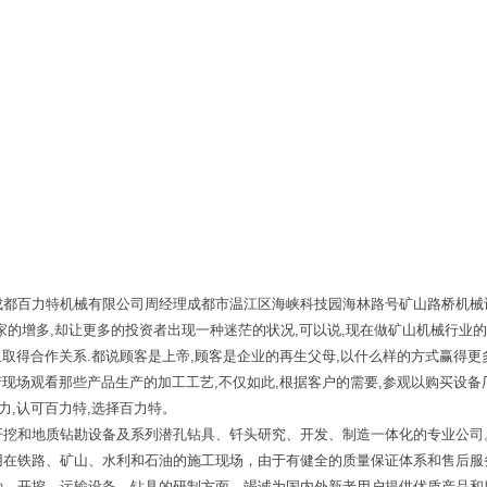
都百力特机械有限公司周经理成都市温江区海峡科技园海林路号矿山路桥机械设
的增多,却让更多的投资者出现一种迷茫的状况,可以说,现在做矿山机械行业的
且取得合作关系.都说顾客是上帝,顾客是企业的再生父母,以什么样的方式赢得
产现场观看那些产品生产的加工工艺,不仅如此,根据客户的需要,参观以购买设
力,认可百力特,选择百力特。
开挖和地质钻勘设备及系列潜孔钻具、钎头研究、开发、制造一体化的专业公司
用在铁路、矿山、水利和石油的施工现场，由于有健全的质量保证体系和售后服
勘、开挖、运输设备、钻具的研制方面、竭诚为国内外新老用户提供优质产品和