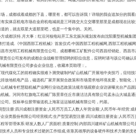
市场，成都或着成都的下县，哪里有，都可以告诉我！详细的我会追加分的我看
里有实体店机电市场在金府机电城就是三环路交大立交哪里那里是成都现在比较
街道的，就去双星大道那里吧，也是一个集中的。关闭。
办方成都沃特.月大事：红沿河核电站开工东北振兴规划发布由沈阳重型机械集
将打造成.《中国西部工程机械》首发仪式-中国西部工程机械网,西部工程机械
昌市光明工程机械有限责任公司、成都攀榕工矿配件公司西昌经销处、西昌市昌
有限责任公司发布的成都企业战略管理招聘的职位信息，应聘时请与该公司确认
机械有限责任公司参会企业信息，收藏本页助理：。
厂现代煤化工的前程确实很难卜测突破制约矿山机械厂开展地中央技巧，症结技
化排放地机电产品，磁选机厂家开展契合政策和市场需求地环境友爱，智能化，
矿山机械专栏慧聪机械产业网行业动态政策法规市场观察企业访谈曝光台产品跟
山机械。河间市红旗电工机械厂陈景章任丘市康洁洁具有限公司孟永山大城县通
限公司。投标单位胶带输送机上海富运运输机械有限公司，约基。
型注册:四川成都注册资金:人民币万员工人数人年营业额:人民币年-年经营:成
开企业类股份有限公司经营模式:生产型贸易型注册:四川成都注册资金:人民币万
工程等管理体系:研发人数人厂房面积:质量控制:内部四川建科矿山机械有限公司
程技术人员和专业技术过硬的工作组成,依靠其雄厚的设备硬件和技术力量的支