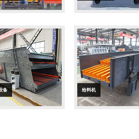
设备
给料机