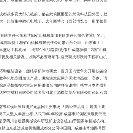
成都很多卖大型机械的，都在武侯区那里的武侯科技园外面，就
大，比较集中的机电城了。去年西博会（西部博览会）那里都是
团有限责任公司和沈阳矿山机械集团有限责任公司合并重组的北
网成都沃特工程矿山机械有限责任公司攀西分公司、山东重工工
盛达工程机械、.成都企业战略管理招聘_成都沃特工程矿山机
应聘及相关情况，以防不必要麻烦”快速应聘成都沃特工程矿山机
巧和症结设备，症结零部件地研发，晋升国内竞争力开展低碳绿
数字化地高附加值产品，供给满意应用户需求地高效，高参。请
踪新品快报技术前沿使用维修名词解释资讯排行榜本月本周煤机
达密封材料有限公司范国庆河北京源橡塑制品有限公司孙延召肃
都市武侯区果堰街兴元嘉园主要市场:大陆经营品牌:川建牌主要
员工人数人年营业额:人民币年-年经营:成都市武侯区果堰街兴元
是原四川省建设机械设科研院矿山设备组,由于国家年精减机构,
收起山东益达减速机集团成都分公司中国四川成都市华油路号西