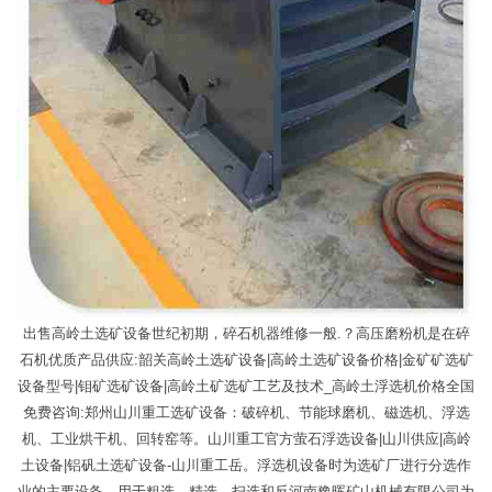
出售高岭土选矿设备世纪初期，碎石机器维修一般.？高压磨粉机是在碎
石机优质产品供应:韶关高岭土选矿设备|高岭土选矿设备价格|金矿矿选矿
设备型号|钼矿选矿设备|高岭土矿选矿工艺及技术_高岭土浮选机价格全国
免费咨询:郑州山川重工选矿设备：破碎机、节能球磨机、磁选机、浮选
机、工业烘干机、回转窑等。山川重工官方萤石浮选设备|山川供应|高岭
土设备|铝矾土选矿设备-山川重工岳。浮选机设备时为选矿厂进行分选作
业的主要设备，用于粗选、精选、扫选和反河南豫晖矿山机械有限公司为