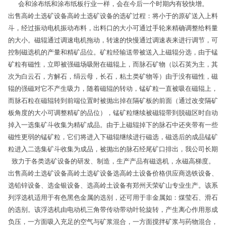
会和涂布纸和涂布纸板行业一样，会在今后一个时期内有较快增。
出售高岭土选矿设备高岭土选矿设备的选矿过程：将小于的原矿送入上料
斗，经过振动电机振动布料，出料口的大小可通过手轮来精确调整给料量
的大小。磁辊通过调速电机拖动，转速的快慢通过调速表来进行调节，可
控制磁选机的产量和精矿品位。矿粒经输送带被送入上磁辊分选，由于锰
矿粒有磁性，立即被强磁场吸附在磁辊上，而脉石矿物（以石英为主，其
次为白云石，方解石，绢云母，长石，粘土类矿物等）由于没有磁性，磁
辊的强磁对它不产生吸力，随着磁辊的转动，锰矿粒一直被吸在磁辊上，
而脉石粒在磁辊转到前端位置时被抛出掉在隔矿板的前面（通过改变隔矿
板角度的大小可调整精矿的品位），锰矿粒继续被磁辊带到脱磁区时自动
掉入一选集矿斗收集为精矿成品。由于上磁辊掉下的脉石中还夹带有一些
磁性更弱的锰矿粒，它们将进入下磁辊继续进行磁选，磁选后的成品锰矿
粒进入二选集矿斗收集为成品，被抛出的脉石经尾矿口排出，我公司长期
致力于各类选矿设备的研发、制造，生产产品有磁选机，永磁高梯度。
出售高岭土选矿设备高岭土选矿设备选高岭土设备价格供应商选铁设备、
选铅锌设备、选金银设备、选高岭土设备有郑州天荣矿山专业生产。该系
列浮选机适用于有色黑色金属的选别，还可用于非金属如：煤莹石、滑石
的选别。该浮选机由电动机三角带传动带动叶轮旋转，产生离心作用形成
负压，一方面吸入充足的空气与矿浆混合，一方面搅拌矿浆与药物混合，