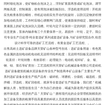
同时细化泡沫，使矿物粘合泡沫之上，浮到矿浆面再形成矿化泡沫。调节
闸板高度，控制液面，使有用泡沫被刮板刮出。浮选机使用说明：开机前
应先检查各部位螺栓，停机起动前应先手动代轮旋转，以防沉淀物淤积增
加电动机负荷，工作时应细心调整闸门高度，使液面保持稳定，随时将矿
浆液面上的矿化泡沫刮入流槽。叶轮与定子应保持一定的间距，磨损时应
注意更换，泵体内轴承每三个月要保养一次。易损件：叶轮，定子。我公
司专业生产日处理-吨全套选矿系列成套选矿设备,与矿业研究院合作,给您
设计科学可靠的选矿工艺流程，有黄金选矿工艺流程、。
出售高岭土选矿设备品牌天荣矿山各种型号别名：选矿设备用途：有色黑
色金属的选别电动机电动机见说明书给料粒度：见说明书刮板见说明书叶
轮直径：叶轮转数：有效容积：.处理能力：电动机.铅锌矿、金、银、
钢、钼、萤石等矿类别：工艺流程郑州天荣矿山机械设备有限公司是砖机
选矿设备建筑机械水泥设备的专业生产制造商本矿山设备厂主要生产:吨
系列选矿设备全套生产线产品有：破碎机．球磨机．分级机．磁选机．搅
拌桶．浮选机．尾矿回收机．摇床等全套选矿生产线设备．我们把＂机械
解放人类，智慧创造生活＂作为自己的使命，竭诚为新老用户提供实用高
效环保优质．经济的产品＂天荣矿山＂拥有现代化的企业管理机制精良的
加工设备完善的检测手段高素质的科研人员优质的跟踪售后服务以高度的
敬业精神为中外客商提供先进而经济的技术服务并与国家有关冶金矿山设