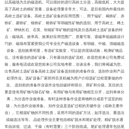
以高磁场为主的磁选机。可以很好的进行高岭土分选，高能低耗，大大提
高了高岭土的精矿质量，设备处理量非常大，可达。是目前国内外最佳的
高岭土选矿设备。高岭土选矿设备的应用范围：、用于锰矿、褐铁矿、赤
铁矿、菱铁矿、镜铁矿、铬铁矿等弱磁性矿物的选别、用于高岭土、稀土
矿、钾钠长石、石英、钽铌矿等矿物的提纯及分选高岭土选矿设备的特
点：磁场高、效率高、效果好应用范围广、质量可靠、退磁率低磁路设计
巧妙、磁场布置紧密我公司专业生产磁选设备，有弱磁、中磁、强磁磁选
设备，选别效果明显，有选矿实验室，可以提供现场试验，检测矿物品
位。没有最佳的选矿设备，只有最佳的选矿流程。欢迎您前来公司免费试
验，服务电话或欢迎您前来公司实地考察，洽谈业务，我们将竭诚为您。
出售高岭土选矿设备高岭土选矿设备选别前的准备作业、选别作业和产品
处理作业。选矿设备厂家郑州百灵机械为用户介绍选矿过程需要做的作
业。.选别前的准备作业该作业包括破碎和筛分、席矿和分级。其目的主
要是使有用矿物与脉石矿物，有用矿物与有用矿物相互分开，达到单体分
离，为分选作业做准备。有时这种准备作业是将物料分成若干适宜的粒
级，为分选作业做准备。.别作业这是选矿过程的关键作业（或称主要作
业）。它根据矿物的不同性质，采用不同的选矿方法，如浮选法、重选法
或磁选法等等。.品处理作业主要包括精矿脱水和尾矿处理。精矿脱水通
常由浓缩、过滤、干燥（有时需要）三个阶段组成。尾矿处理通常包括尾