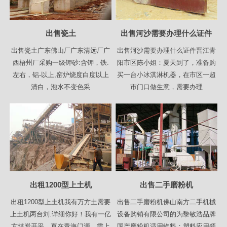
出售瓷土
出售河沙需要办理什么证件
出售瓷土广东佛山厂广东清远厂广
出售河沙需要办理什么证件晋江青
西梧州厂采购一级钾砂:含钾，铁.
阳市区陈小姐：夏天到了，准备购
左右，铝-以上,窑炉烧度白度以上
买一台小冰淇淋机器，在市区一超
清白，泡水不变色采
市门口做生意，需要办理
出租1200型上土机
出售二手磨粉机
出租1200型上土机我有万方土需要
出售二手磨粉机佛山南方二手机械
上土机两台刘.详细你好！我有一亿
设备购销有限公司的为黎敏浩品牌
方煤炭开采，直在青海门源，需上
国产磨粉机适用物料：塑料应用领