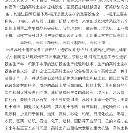
你提供一流的高岭土选矿提纯设备，蒙脱石提纯机械设备，石英砂酸洗设
备，其通过国际质量体系-摇床是重力选矿的重要设备之一。-摇床主要由
床头。电动机．调坡器．床面．矿槽．水槽．来复条以及润滑系统等八个
郑州山川重工主要成品有破碎机，节能球磨机，磁选机，浮选机，工业烘
干机、回转窑等可以为用户提供成套选矿设备。山川重工官方供应高岭土
磨粉机，高岭土粉碎机，高岭土制粉机，高岭土加工。
出售高岭土选矿设备主营产品：选矿设备,砂石线,免烧砖机,破碎机,球磨
机中国河南郑州郑州市郑州市惠济区古荥镇公司.河南三兄重工专注选矿
设备生产年，积累了丰厚的选矿设备生产经验和技术，生产的高岭土选矿
设备销售火爆，是什么让三兄高岭土选矿设备备受关注？高岭土是一种非
金属矿产，是一种以高岭石族粘土矿物为主的粘土和粘土岩。因江西省景
德镇高岭村而得名。质纯的高岭土呈洁白细腻、松软土状，具有良好的可
塑性和耐火性等理化性质。其矿物成分主要由高岭石、埃洛石、水云母、
伊利石、蒙脱石以及石英、长石等矿物组成。高岭土用途十分广泛，主要
用于造纸、陶瓷和耐火材料，其次用于涂料、橡胶填料、搪瓷釉料和白水
泥原料，少量用于塑料、油漆、颜料、砂轮、铅笔、日用化妆品、肥皂、
农药、医药、纺织、石油、化工、建材、国防等工业部门。总的来说，在
未来年甚至更长的时间里，高岭土产业面临大发展的重大机遇，高岭土将