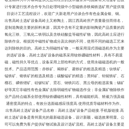
计专家进行技术合作专为日处理吨级中小型磁铁赤铁褐铁选矿用户提供项
目设计工艺流程设计，欢迎广大新老用户洽谈合作有色金属金银、铜。
出售高岭土选矿设备高岭土又称陶土，因江西高岭所产质量最佳而得名，
是制造陶瓷主要的胚料来源，因其中含有不定量的影响陶瓷产品质量的四
氧化三铁、三氧化二铁弱以及含铁硅酸盐等磁性矿物，因此高岭土应进行
除铁作业。根据其中磁性矿物成分及比例的不同，使用不同的磁选工艺来
达到除铁的目的。高岭土为弱磁性矿物，一般采用湿式强磁选机作为主要
的选矿设备，高岭土选矿设备的磁系采用钕铁硼磁性材料，具有不易退
磁，磁性持久等优点，设备采用上部给料的方式，使用永磁磁选机的一般
技术。产品适用范围：赤铁矿、褐铁矿、菱铁矿的粗选及精选；钛铁矿、
锰铁矿、铬铁矿的粗选及精选；碳酸锰矿的精选；黑钨矿、钽铌铁矿、石
榴石、磷铁锂矿、硅铍钇矿、霓石、钠铁闪石、黑云母的粗选富集；锡矿
砂等其它非磁性有色金属矿去除弱磁性矿物磁选作业；非金属矿物除铁作
业产品特点磁系全部使用钕铁硼磁性材料，具有磁能积高、矫顽力强及磁
通密度高的特点，有效分选面磁感应强度高.使用优质导磁材料作为作。
出售高岭土选矿设备产品名称：高岭土选矿设备产品链接.手机版链接.高
岭土选矿设备是青州晨光的最新磁选设备，设计新颖，磁选效果明显。公
司可以免费为客户提供矿物试验及设计选矿流程。高岭土选矿设备主要是