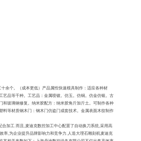
三十余个。（成本更低）产品属性快速模具制作：适应各种材
工艺品等千种。工艺品：金属喷镀。仿玉。仿铜。仿金仿银。古
门和玻璃钢修复。纳米胶配方：纳米胶角斤加斤土。可制作各种
塑料等材质钢木门：钢木门仿盗门成套技术。金属表面木纹制作
配合加工.而且,麦迪克数控加工中心配置了自动换刀系统,采用高
作效率,为企业提升品牌影响力和竞争力.人造大理石雕刻机麦迪克
机其相关参数如下：上海鼎迪数控设备有限公司不仅出售高效率