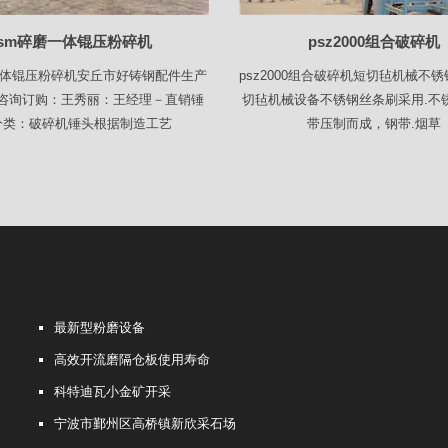
sm碎磨一体锟压粉碎机
psz2000组合破碎机
一体锟压粉碎机安丘市好铸钢配件生产
psz2000组合破碎机短切毡机械不
咨询订购：王秀丽：王经理－直销锤
切毡机械设备不锈钢丝条刷采用.不
分类：破碎机锤头根据制造工艺
带压制而成，钢带.烟草
最新型粉磨设备
高效开流磨隔仓板使用寿命
科特迪瓦小金矿开采
宁波市鄞州区高桥镇新欣采石场