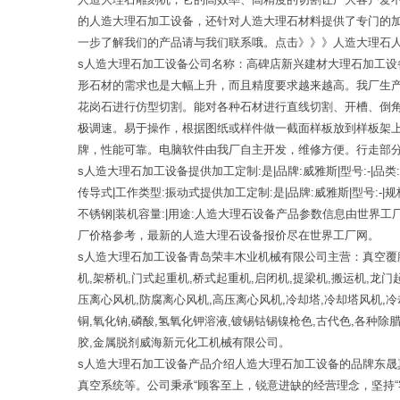
的人造大理石加工设备，还针对人造大理石材料提供了专门的
一步了解我们的产品请与我们联系哦。点击》》》人造大理石
s人造大理石加工设备公司名称：高碑店新兴建材大理石加工
形石材的需求也是大幅上升，而且精度要求越来越高。我厂生
花岗石进行仿型切割。能对各种石材进行直线切割、开槽、倒
极调速。易于操作，根据图纸或样件做一截面样板放到样板架
牌，性能可靠。电脑软件由我厂自主开发，维修方便。行走部
s人造大理石加工设备提供加工定制:是|品牌:威雅斯|型号:-|品类:
传导式|工作类型:振动式提供加工定制:是|品牌:威雅斯|型号:-|规
不锈钢|装机容量:|用途:人造大理石设备产品参数信息由世
厂价格参考，最新的人造大理石设备报价尽在世界工厂网。
s人造大理石加工设备青岛荣丰木业机械有限公司主营：真空覆膜
机,架桥机,门式起重机,桥式起重机,启闭机,提梁机,搬运机,龙
压离心风机,防腐离心风机,高压离心风机,冷却塔,冷却塔风机,
铜,氧化钠,磷酸,氢氧化钾溶液,镀锡钴锡镍枪色,古代色,各种除
胶,金属脱剂威海新元化工机械有限公司。
s人造大理石加工设备产品介绍人造大理石加工设备的品牌东
真空系统等。公司秉承“顾客至上，锐意进缺的经营理念，坚持