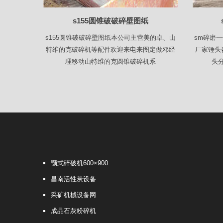
s155圆锥破破碎壁图纸
s155圆锥破破碎壁图纸本公司主营美的卓、山
sm碎磨
特维的克破碎机等配件欢迎来电来图定做邓经
厂家锤头
理移动山特维的克圆锥破碎机系
头
颚式碎破机600×900
昌南活性炭设备
采矿机械设备网
成品石灰粉碎机