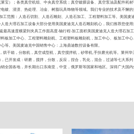
克莱宝）；各类真空机组、中央真空系统；真空镀膜设备、真空泵油及配件耗材
电镀、浸渍、热处理、冶金、树脂玩具饰物等领域。我们专业的技术及不懈的
备加工范围：人造石切割、人造石雕刻、人造石加工、工程塑料加工等。美国麦
外人造大理石加工设备大部分使用美国麦迪克人造石雕刻机心，我们推荐您使用
往返最高速度横梁到夹具工作面高度-轴行程-加工面积美国麦迪克人造大理石加
塑料板加工中心、工程塑料雕刻机、工程塑料板雕刻机，加工中心、板加工中心
中心等。美国麦迪克中国销售中心：上海鼎迪数控设备有限。
，烘干箱，分散机，真空成型机，真空搅拌机，砂带机,手扶磨光机等。莱州华
力，已开发成：研磨，搅拌，分散，反应，捏合，乳化，混合，过滤等七大系列
畅销全国各地，并长期出口东南亚，中亚，俄罗斯等国家和地区。深得广大国内
。