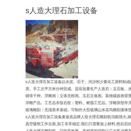
s人造大理石加工设备
s人造大理石加工设备以水泥、石子、河沙和少量化工原料制
质。手工元平方米分钟完成。适应批量生产人造石：玉石板。
铜等千种。浮雕画：立体无框画。玉石立体画。装饰镶嵌画背
浮雕产品。工艺品木纹石纹：塑料。树脂工艺品。浮雕异型件
玻璃雕刻：无须美术基础。可制作大型玻璃山水花鸟雕刻液体
s人造大理石加工设备麦迪克品牌人造大理石雕刻机功能强大,操
真空吸附工作台面,加工非常稳定.我们只需要放上材料,然后启
人造大理石雕刻机，它的高效率、高精度的切割让广大客户爱