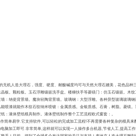
成的无机人造大理石，强度、硬度、耐酸碱度均可与天然大理石媲美，花色品种
水晶板。颗粒板。玉石浮雕镶嵌洗手盆。楼梯扶手等菱镁门：仿玉石镶嵌。木纹
景墙：纳瓷背景墙。魔块轻陶背景墙。玻璃钢：大型浮雕。各种异型玻璃玻璃钢
凡能喷漆就能作木纹石纹纳米喷镀：金属质感。金银质感。石膏，树脂。菱镁。
壁纸：液体壁纸模具制作。液体壁纸制作整个工艺流程欧式窗套：。
作简单易学.它支持软件,可以轻松的完成加工流程!不再需要各种复杂的模具来
动电脑加工即可.非常简单,这样就可以实现一人操作多台机器,节省人工,提高工
不释手！目前，得到了全球多个发达国家的关注与支持！麦迪克人造大理石雕刻