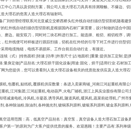
加工中心刀具以及切削方案，我公司人造大理石刀具具有排屑顺畅、不爆边、切
人造大理石的危害人造大理石有辐射吗。
设备厂刘经理经理联系河北亚威立交桥西桥头红外线自动扫描仿型切割机随着建
产的红外线自动扫描仿型切割机是根据国内石材厂家需要，设计制做的适合中国
角、磨边。能安双刀，同时对二块石料进行加工。能选择、粗切、精切程序，调
上，红外线便可对样板进行跟踪扫描，切机在红外经的引导下对工件进行仿型切
分采用电缆拖链，电线不易损坏。工作台前后自动行走，有接近。
连续（式）|传热面积:|转速:|功率:|外形尺寸:|占地面积:|重量:提供加工定制:是
格:量身定做|产品别名:大理石烘干固化设备|用途:固化，烘干|适用行业:石材加工厂提
界工厂网为您提供，您可以查看到人造大理石设备相关的优质批发供应及人造大理
机,包覆机,贴纸机,覆膜机供应数量：条进入卖家商铺_河南江河起重机有限公司
门起重机,江河集团,江河起重机,电动葫芦,火电厂辅机,浙江上风实业股份有限公
冷却塔减速电机,冷风机,冷凝器,诱导风机,隧道风机,暖风机,蔬菜前处理机,广
腊剂,各种除油粉,除油剂,各种抛光剂,镀铜系列原料,镀银系列原料,镀金系列原料
晟真空适用范围：高，低真空产品别名：真空泵，真空设备人造大理石加工设备
“客户第一”的原则为广大客户提供优质的服务。欢迎惠顾！主要产品有:系列单