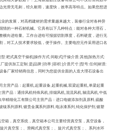
边光滑无毛刺，经久耐用，速度快，效率高等特点。如果您想进
筑业的发展，对高档建材的需求量越来越大，装修行业对各种异
国情的一种石材机械。它具有以下几种特点：能对各种大理石，
整横向进给量。工作台进给可报据切割厚度，石料硬度，进行无
割，对工人技术要求较低，便于操作。主要电控元件采用进口名
|类型:耙式真空干燥机|操作方式:间歇式|干燥介质:其他|加热方式:
供加工定制:是|品牌:|功率:|容积:|介质尺寸:|型号:任何|材质:
石设备厂家经销商信息，同时为您提供全面的人造大理石设备出
主营产品：起重机,起重设备,起重机械,双梁起重机,单梁起重
司主营产品：通排风机特殊风机,排烟风机,混流风机,轴流风机,中低
州市集华精细化工有限公司主营产品：进口电镀添加剂及原料,硫酸
,镀镍系列原料,镀贵金属系列原料,电泳漆系列,钝化保护剂,镀塑
真空箱，真空系统，真空箱本公司主要经营真空泵，真空设备，
级旋片真空泵；、滑阀式真空泵；、旋片式真空泵；、系列水环