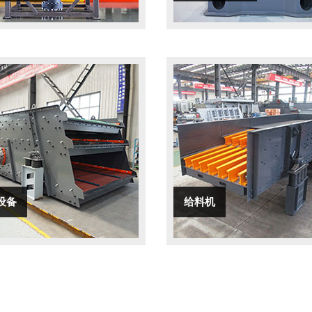
设备
给料机