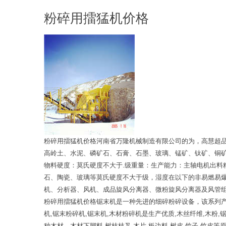
粉碎用擂猛机价格
粉碎用擂猛机价格河南省万隆机械制造有限公司的为，高慧超
高岭土、水泥、磷矿石、石膏、石墨、玻璃、锰矿、钛矿、铜
物料硬度：莫氏硬度不大于.级重量：生产能力：主轴电机出料粒
石、陶瓷、玻璃等莫氏硬度不大于级，湿度在以下的非易燃易
机、分析器、风机、成品旋风分离器、微粉旋风分离器及风管
粉碎用擂猛机价格锯末机是一种先进的细碎粉碎设备，该系列产
机,锯末粉碎机,锯末机,木材粉碎机是生产优质,木丝纤维,木
种木材、木材下脚料,树枝枝叉,木片,板边料,树皮,竹子,竹