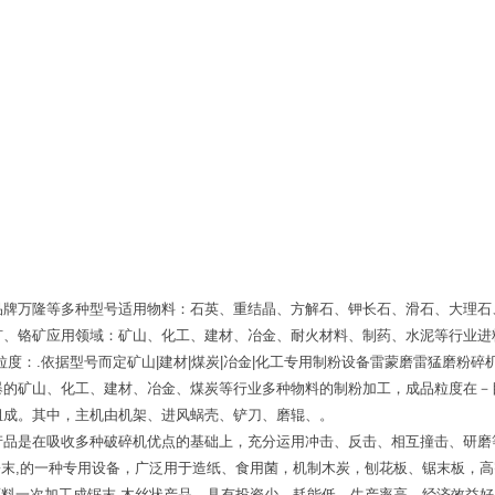
品牌万隆等多种型号适用物料：石英、重结晶、方解石、钾长石、滑石、大理石
矿、铬矿应用领域：矿山、化工、建材、冶金、耐火材料、制药、水泥等行业进
度：.依据型号而定矿山|建材|煤炭|冶金|化工专用制粉设备雷蒙磨雷猛磨粉
爆的矿山、化工、建材、冶金、煤炭等行业多种物料的制粉加工，成品粒度在－
组成。其中，主机由机架、进风蜗壳、铲刀、磨辊、。
品是在吸收多种破碎机优点的基础上，充分运用冲击、反击、相互撞击、研磨等
粉,锯末,的一种专用设备，广泛用于造纸、食用菌，机制木炭，刨花板、锯末板
皮等原料一次加工成锯末,木丝状产品，具有投资少、耗能低、生产率高、经济效