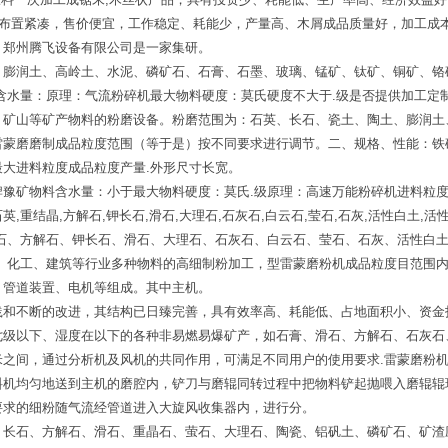
，布置紧凑，售价便宜，工作稳定、耗能少，产量高、木屑成品质量好，加工成
。郑州腾飞设备有限公司是一家集研。
、膨润土、高岭土、水泥、磷矿石、石膏、石墨、玻璃、锰矿、钛矿、铜矿、铬
含水量：原理：气流粉碎机最大物料硬度：莫氏硬度不大于.级是否提供加工定
、矿山等矿产物料的粉磨设备。粉磨范围为：石英、长石、瓷土、陶土、膨润土
雷蒙磨磨制成品粒度范围（等于是）按不同要求进行调节。二、规格、性能：铁
大进料粒度成品粒度产量.外形尺寸长宽。
豫矿物料含水量：小于最大物料硬度：莫氏.级原理：高速万能粉碎机进料粒度：
重结晶,方解石,钾长石,滑石,大理石,石灰石,白云石,莹石,石灰,活性白土,
晶石、方解石、钾长石、滑石、大理石、石灰石、白云石、莹石、石灰、活性白
产、化工、建筑等行业多种物料的高细制粉加工，型雷蒙磨粉机成品粒度目范围
、管道装置、电机等组成。其中主机。
践和不断的改进，其结构已日臻完善，具有效率高、耗能低、占地面积小、资金
七级以下、湿度在以下的各种非易燃易爆矿产，如石膏、滑石、方解石、石灰石
米之间，通过分析机及风机的共同作用，可满足不同用户的使用要求.雷蒙磨粉
料机均匀地送到主机的磨腔内，铲刀与磨辊同转过程中把物料铲起抛喂入磨辊辊
要求的细粉随气流经管道进入大旋风收集器内，进行分。
：长石、方解石、滑石、重晶石、萤石、大理石、陶瓷、铝矾土、磷矿石、矿渣