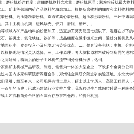
重量：磨粉机粉碎程度：超细磨机物料含水量：磨粉机原理：颗粒粉碎机最大物
化工、矿山等领域内矿产品物料的粉磨加工。根据所磨物料的细度和出料物料的
辊磨粉机、高压微粉磨粉机、直通式离心磨粉机、超压梯形磨粉机、三环中速磨
成。其中主机由机架、进风蜗壳、铲刀、磨辊、磨环、。
山等领域内矿产品物料的粉磨加工，适宜加工莫氏硬度七级以下、湿度在以下的
饭石、铝矾土、氧化铁红、铁矿等，成品细度在微米微米之间，通过分析机及风
占地面积小、资金投入小及环境无污染等优点。二、整套设备包括：主机、分析
可以根据现场情况灵活选择。三、工作原理：将大块状原材料破碎到所需的进料
环之间研磨，粉磨后的粉子由风机气流带到分析机分级，达到。
一家集矿山机械产品研发、制造、销售为一体的大型企业，下设多个全资分公司
通过与国内多家科研院所深度合作，郑州轻金属研究院选矿实验基地、东北大学
我们吸引，纷至沓来，公司现拥有博士后人，硕士以上学历人，高级工程师人，
近一百年的历史，已成为建筑行业支柱产业，我陶粒砂生产线陶粒砂是一种陶瓷
产线工艺流程简介合格的石灰石存放在料仓内，经提升机提。