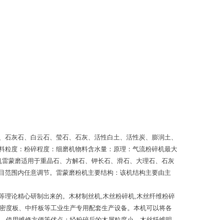
、石灰石、白云石、莹石、石灰、活性白土、活性炭、膨润土、
料粒度：粉碎程度：细磨机物料含水量：原理：气流粉碎机最大
碎机雷蒙磨适用于重晶石、方解石、钾长石、滑石、大理石、石灰
目范围内任意调节。雷蒙磨粉机主要结构：该机结构主要由主
理论精心研制出来的。木材制丝机,木丝粉碎机,木丝纤维粉碎
，高密度板、中纤板等工业生产专用配套生产设备。本机可以将各
益好，使用维修方便等优点；经粉碎后的木屑粒度小，木丝纤维明