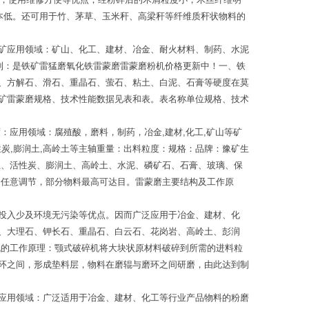
本低。还可用于竹、茅草、玉米秆、高梁秆等纤维质秆状物料的
矿应用领域：矿山、化工、建材、冶金、耐火材料、制药、水泥
制：是铁矿雷猛磨氧化铁雷蒙磨雷蒙磨粉机价格更新中！一、铁
、方解石、滑石、重晶石、萤石、粘土、白泥、石膏等硬度在莫
矿雷蒙磨规格、技术性能数据见表和表。表名称单位规格、技术
应用领域：腐殖酸，磨料，制药，冶金,建材,化工,矿山等矿
活性炭,膨润土,高岭土等主轴重量：出料粒度：规格：品牌：豫矿生
土、活性炭、膨润土、高岭土、水泥、磷矿石、石膏、玻璃、保
内任意调节，部分物料最高可达目。雷蒙磨主要结构及工作原
投入少及环境无污染等优点。因而广泛应用于冶金、建材、化
、大理石、钾长石、重晶石、白云石、花岗岩、高岭土、彭润
机的工作原理：颚式破碎机将大块状原材料破碎到所需的进料粒
环之间，形成垫料层，物料在磨辊与磨环之间研磨，由此达到制
应用领域：广泛适用于冶金、建材、化工等行业产品物料的粉磨