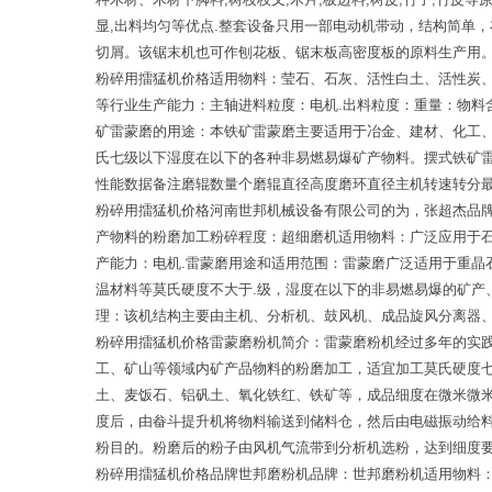
显,出料均匀等优点.整套设备只用一部电动机带动，结构简单
切屑。该锯末机也可作刨花板、锯末板高密度板的原料生产用
粉碎用擂猛机价格适用物料：莹石、石灰、活性白土、活性炭
等行业生产能力：主轴进料粒度：电机.出料粒度：重量：物料
矿雷蒙磨的用途：本铁矿雷蒙磨主要适用于冶金、建材、化工
氏七级以下湿度在以下的各种非易燃易爆矿产物料。摆式铁矿
性能数据备注磨辊数量个磨辊直径高度磨环直径主机转速转分最
粉碎用擂猛机价格河南世邦机械设备有限公司的为，张超杰品牌
产物料的粉磨加工粉碎程度：超细磨机适用物料：广泛应用于石英,
产能力：电机.雷蒙磨用途和适用范围：雷蒙磨广泛适用于重
温材料等莫氏硬度不大于.级，湿度在以下的非易燃易爆的矿
理：该机结构主要由主机、分析机、鼓风机、成品旋风分离器
粉碎用擂猛机价格雷蒙磨粉机简介：雷蒙磨粉机经过多年的实
工、矿山等领域内矿产品物料的粉磨加工，适宜加工莫氏硬度
土、麦饭石、铝矾土、氧化铁红、铁矿等，成品细度在微米微
度后，由畚斗提升机将物料输送到储料仓，然后由电磁振动给
粉目的。粉磨后的粉子由风机气流带到分析机选粉，达到细度
粉碎用擂猛机价格品牌世邦磨粉机品牌：世邦磨粉机适用物料