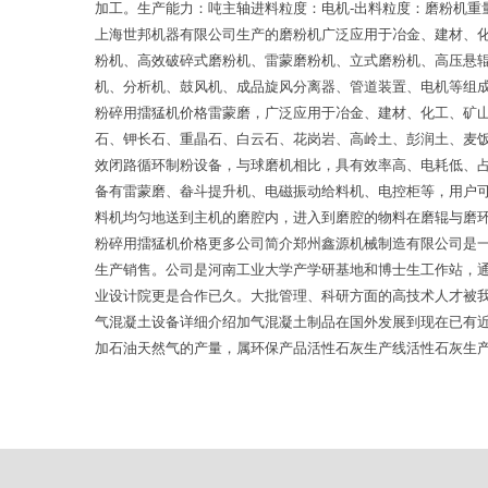
加工。生产能力：吨主轴进料粒度：电机-出料粒度：磨粉机
上海世邦机器有限公司生产的磨粉机广泛应用于冶金、建材、
粉机、高效破碎式磨粉机、雷蒙磨粉机、立式磨粉机、高压悬
机、分析机、鼓风机、成品旋风分离器、管道装置、电机等组
粉碎用擂猛机价格雷蒙磨，广泛应用于冶金、建材、化工、矿
石、钾长石、重晶石、白云石、花岗岩、高岭土、彭润土、麦
效闭路循环制粉设备，与球磨机相比，具有效率高、电耗低、
备有雷蒙磨、畚斗提升机、电磁振动给料机、电控柜等，用户
料机均匀地送到主机的磨腔内，进入到磨腔的物料在磨辊与磨
粉碎用擂猛机价格更多公司简介郑州鑫源机械制造有限公司是
生产销售。公司是河南工业大学产学研基地和博士生工作站，
业设计院更是合作已久。大批管理、科研方面的高技术人才被
气混凝土设备详细介绍加气混凝土制品在国外发展到现在已有
加石油天然气的产量，属环保产品活性石灰生产线活性石灰生