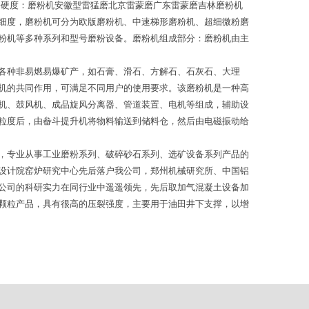
料硬度：磨粉机安徽型雷猛磨北京雷蒙磨广东雷蒙磨吉林磨粉机
细度，磨粉机可分为欧版磨粉机、中速梯形磨粉机、超细微粉磨
粉机等多种系列和型号磨粉设备。磨粉机组成部分：磨粉机由主
各种非易燃易爆矿产，如石膏、滑石、方解石、石灰石、大理
机的共同作用，可满足不同用户的使用要求。该磨粉机是一种高
机、鼓风机、成品旋风分离器、管道装置、电机等组成，辅助设
粒度后，由畚斗提升机将物料输送到储料仓，然后由电磁振动给
，专业从事工业磨粉系列、破碎砂石系列、选矿设备系列产品的
设计院窑炉研究中心先后落户我公司，郑州机械研究所、中国铝
公司的科研实力在同行业中遥遥领先，先后取加气混凝土设备加
颗粒产品，具有很高的压裂强度，主要用于油田井下支撑，以增