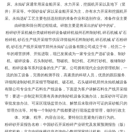
床。永灿矿床通常用采金船开采、水力开采，挖掘机开采以及地下（竖
井）开采等。中国砂金矿床以采金船开采为主，亦有水力开采和挖掘机开
采。永灿选矿工艺主要包括选别前的准备作业和选别作业。准备作业主要
由碎散和筛分两过程组成。碎散主要是将采出的矿砂中的矿。
粉碎砂开采机械分类破碎粉碎设备破碎机福州石料制砂机.碎石机械.矿石
粉碎机.砂石生产线开采细节供应详情福州石料制砂机.碎石机械.矿石粉碎
机.砂石生产线开采细节郑州永灿矿山设备有限公司成立于年，经历二十
年的艰苦拼搏、开拓进取，现已发展成为一家专业生产选矿设备、制砂
机、破碎设备、石头制砂机、鄂破机、制沙机、石料打砂机、板锤制砂
机、粉碎设备等系列设备的生产厂家。公司拥有现代企业的管理机制，一
流的加工设备，完善的检测手段，高素质的科研人员，优质的跟踪服务.
详细阅读制砂机开采细节鄂破机、破石机、石头破碎机郑州永灿机械设备
有限公司专业生产石料生产线设备，下面是为客户讲解石料生产线开采细
节：要进一步制定和完善有具体的制砂机设备实施办法，如采砂许可证的
审批发放办法、可采区现场监管办法、解禁后未取得许可证的采砂船只的
管理办法等。对每一个制砂生产线都要进行现场监督管理，做到行政主
体、对象、程序、内容合法化。要特别注意避免行政行为的。
粉碎砂开采报告名称：中国砂石开采粉碎产业研究及发展预测报告（版）
研究机构：北京中经纵横信息咨询中心数据国家统计机构、行业协（学）