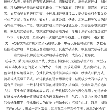
破碎机品牌，研制生产有颚式破碎机、圆锥破碎机、反击式破碎机、制砂
机、移动破碎站等系列破碎机设备，可对石灰石、河卵石、花岗岩、玄武
岩、石英石等石料进行粗碎、中碎及细碎整形加工，提供砂石料全套设备
和生产方案，在石料场、砂石厂、高速公路、铁路、水利工程等项目的砂
石料生产中应用广泛。颚式破碎机大型碎石机械设备：粗碎设备颚式破碎
机、欧版颚式破碎机、颚式破碎机破碎能力强，专用于原矿石的首道破碎
环节，可将大块、坚硬石料一次破碎至中等粒度。出料规格：-生产能
力：-欧版颚式破碎机大型碎石机械设备：中碎设备圆锥破碎机、多缸液
压圆锥破碎机、单缸液压圆锥破碎机、反击式破碎机、欧版颚式破碎机圆
锥式破碎机和反击式破碎机破碎效率高，成品石子粒形优。
粉碎砂开采.无锡洗砂生产线，大型石料粉碎机无锡洗砂生产线，大型石
料粉碎机本信息的是.石头的大小、比例、要求处理量、是否含粘泥、其
他当地特殊地理条件。永灿机设备选滚筒筛或振动筛、移动式或固定式、
简易式或高级工艺式。粘泥较多的适合用滚筒筛，粘泥较少大石块较多的
适合用振动筛，一般来讲滚筒筛的处理量不如振动筛。永灿矿常用的选矿
方法：原生金矿床露出地表以后，由于机械和化学的风化作用，使得含金
矿脉或者含金母岩逐渐破碎成为岩屑和金粒等。然后，在外力的搬运作用
和分选作用下，使比重较大的矿物（例如金粒）沉积在山坡、河床、湖海
滨岸的地方，形成一定的富集，其具有工业开采价值者，就称为砂金矿