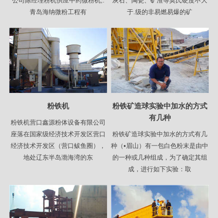
公司陈经理粉机供应中药微粉机,:
灰石、陶瓷、矿渣等莫氏硬度不大
青岛海纳微粉工程有
于.级的非易燃易爆的矿
粉铁机
粉铁矿造球实验中加水的方式
有几种
粉铁机营口鑫源粉体设备有限公司
座落在国家级经济技术开发区营口
粉铁矿造球实验中加水的方式有几
经济技术开发区（营口鲅鱼圈），
种（•眉山）有一包白色粉末是由中
地处辽东半岛渤海湾的东
的一种或几种组成，为了确定其组
成，进行如下实验：取