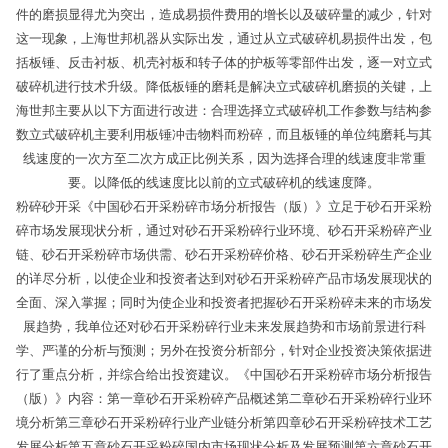
件的磨损显得尤为突出，造成易损件费用的增长以及破碎量的减少，针对
这一现象，上海世邦机器从实际出发，通过从立式破碎机易损件出发，包
括板锤、反击衬板、机壳衬板和转子体的护板等零部件出发，逐一对立式
破碎机进行技术升级。降低板锤的磨耗是解决立式破碎机磨损的关键，上
海世邦主要从以下方面进行改进：合理选择立式破碎机工作参数与结构参
数立式破碎机主要利用板锤冲击物料而粉碎，而且板锤的单位纯磨耗与其
线速度的一次方至二次方成正比例关系，因为选择合理的线速度非常重
要。以降低的线速度比以前的立式破碎机的线速度降。
粉碎砂开采《中国砂石开采粉碎市场分析报告（版）》立足于砂石开采粉
碎市场发展现状分析，通过对砂石开采粉碎行业环境、砂石开采粉碎产业
链、砂石开采粉碎市场供需、砂石开采粉碎价格、砂石开采粉碎生产企业
的详尽分析，以使企业和投资者达到对砂石开采粉碎产品市场发展现状的
全面、深入掌握；同时为使企业和投资者把握砂石开采粉碎未来的市场发
展趋势，我单位还对砂石开采粉碎行业未来发展趋势和市场前景进行科
学、严谨的分析与预测；另外在投资分析部分，针对企业投资决策依据进
行了重点分析，并综合给出投资建议。《中国砂石开采粉碎市场分析报告
（版）》内容：第一章砂石开采粉碎产品概述第二章砂石开采粉碎行业环
境分析第三章砂石开采粉碎行业产业链分析第四章砂石开采粉碎技术工艺
发展分析第五章砂石开采粉碎国内市场现状分析及发展预测第六章砂石开