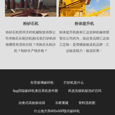
粉砂石机
粉体提升机
粉砂石机郑州天时机械制造有限公
粉体提升机曲阜汇达农林机械有限
司求购石头制沙机|粉石机打砂机价
责任公司的为，徐运苓品牌汇达加
格哪里有卖粉石机？求购石头制沙
工定制：是类螺旋输送机品牌：汇
机？制砂生产线价格？
达输送能力：输送距离：
东莞玻璃破碎机
打砂机是什么
4pg四辊破碎机液压系统原件图
风选洗煤机能洗矸石吗
自衡式高效振动筛
乐桥重建
骨料流程图
什么地方用400x600颚式破碎机