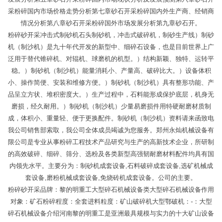
采粉碎国内市场价格走势分析第七章砂石开采粉碎国内外生产商、经销商
情况分析第八章砂石开采粉碎国外市场发展分析第九章砂石开。
粉碎砂开采冲击式制砂机石头制砂机，冲击式破碎机，制砂生产线）制砂
机（制沙机）是九十年代开发的新型中、细碎石设备，也是目前世界上广
泛用于替代锥碎机、对辊机、球磨机的机型。）结构新颖、独特、运转平
稳。）制砂机（制沙机）能量消耗小、产量高、破碎比大。）设备体积
小、操作简便、安装和维修方便。）制砂机（制沙机）具有整形功能、产
品呈立方状、堆积密度大。）生产过程中，石料能形成保护底层，机身无
磨损，经久耐用。）制砂机（制沙机）少量易磨损件用特硬耐磨材质制
成，体积小、重量轻、便于更换配件。制砂机（制沙机）资料请来函致电
我公司销售部索取，我公司全体成员竭诚为您服务。郑州永灿机械设备有
限公司是专业从事粉碎工程技术产品研究与生产的高新技术企业，所研制
的高效破碎、细碎、筛分、选粉及各类新型高强韧耐磨材料配件均具有国
内领先水平。主要分为：制砂机成套设备,石料破碎成套设备,选矿机械成
套设备,磨粉机械成套设备,免烧砖机成套设备。公司的主要。
粉碎砂开采品牌：黎的明重工大型碎石机械设备类大型碎石机械设备作用
对象：矿石粉碎程度：全套进料粒度：矿山破碎机大型鄂破机：-：大型
碎石机械设备介绍河南黎的明重工是亚洲最具规模与实力的十大矿山设备