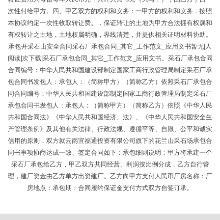
次性付给甲方。四、甲乙双方的权利和义务：一甲方的权利和义务．按照
本协议约定一次性收取转让费。．保证转让的土地为甲方合法拥有权属和
有权转让之土地，土地权属明确，界线清楚，并提供相关证明材料协助。
承包开采石山安全合同采石厂承包合同_其它_工作范文_应用文书暂无|人
阅读|次下载|采石厂承包合同_其它_工作范文_应用文书。采石厂承包合同
合同编号：中华人民共和国建设部制定国家工商行政管理局制定 采石厂承
包合同书发包人：承包人：（简称甲方）（简称乙方）依照采石厂承包合
同合同编号：中华人民共和国建设部制定国家工商行政管理局制定 采石厂
承包合同书发包人：承包人：（简称甲方）（简称乙方）依照《中华人民
共和国合同法》《中华人民共和国经济、法》、《中华人民共和国安全生
产管理条例》及其他有关法律、行政法规、遵循平等、自愿、公平和诚实
信用的原则，双方就云南宜福通投资有限公司旗下的花兰山采石场承包合
同书事项协商达成一致、签定合同如下：承包细则说明：甲方将承建一个
采石厂承包给乙方，甲乙双方共同经营、利润按比例分成，乙方自行管
理，建厂资金由乙方单方出资建厂。乙方向甲方支付人民币厂房名称：厂
房地点：承包期：合同履约保证金支付方式双方自签订承。