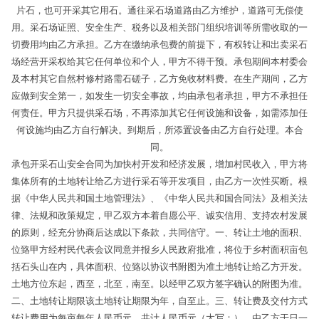
片石，也可开采其它用石。通往采石场道路由乙方维护，道路可无偿使
用。采石场证照、安全生产、税务以及相关部门组织培训等所需收取的一
切费用均由乙方承担。乙方在缴纳承包费的前提下，有权转让和出卖采石
场经营开采权给其它任何单位和个人，甲方不得干预。承包期间本村委会
及本村其它自然村修村路需石磋子，乙方免收材料费。在生产期间，乙方
应做到安全第一，如发生一切安全事故，均由承包者承担，甲方不承担任
何责任。甲方只提供采石场，不再添加其它任何设施和设备，如需添加任
何设施均由乙方自行解决。到期后，所添置设备由乙方自行处理。本合
同。
承包开采石山安全合同为加快村开发和经济发展，增加村民收入，甲方将
集体所有的土地转让给乙方进行采石等开发项目，由乙方一次性买断。根
据《中华人民共和国土地管理法》、《中华人民共和国合同法》及相关法
律、法规和政策规定，甲乙双方本着自愿公平、诚实信用、支持农村发展
的原则，经充分协商后达成以下条款，共同信守。一、转让土地的面积、
位臵甲方经村民代表会议同意并报乡人民政府批准，将位于乡村面积亩包
括石头山在内，具体面积、位臵以协议书附图为准土地转让给乙方开发。
土地方位东起，西至，北至，南至。以经甲乙双方签字确认的附图为准。
二、土地转让期限该土地转让期限为年，自至止。三、转让费及交付方式
转让费用为每亩每年人民币元，共计人民币元（大写：），由乙方于日一