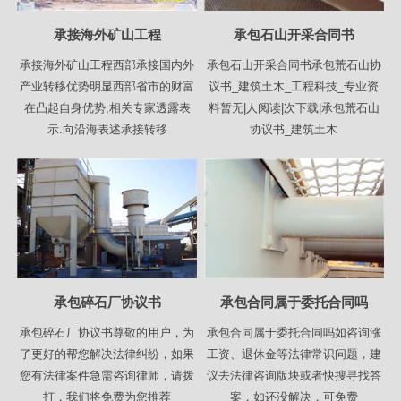
承接海外矿山工程
承包石山开采合同书
承接海外矿山工程西部承接国内外
承包石山开采合同书承包荒石山协
产业转移优势明显西部省市的财富
议书_建筑土木_工程科技_专业资
在凸起自身优势,相关专家透露表
料暂无|人阅读|次下载|承包荒石山
示.向沿海表述承接转移
协议书_建筑土木
承包碎石厂协议书
承包合同属于委托合同吗
承包碎石厂协议书尊敬的用户，为
承包合同属于委托合同吗如咨询涨
了更好的帮您解决法律纠纷，如果
工资、退休金等法律常识问题，建
您有法律案件急需咨询律师，请拨
议去法律咨询版块或者快搜寻找答
打，我们将免费为您推荐
案，如还没解决，可免费