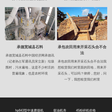
承德宽城县石料
承包农田用来开采石头合不合
法
承德宽城县石料中国经济网承德讯
（记者孙占军通讯员宋立新）垃圾
承包农田用来开采石头合不合法我
围村，污水遍地，这是不少村庄的
想租赁我们村里面的田地，用来开
普遍现象，也是农村环境
采石头，可以吗？律师，您好，问
一下，我想租赁我们村里
hp843型中速磨煤机
柴油机夯
45粉碎机价格