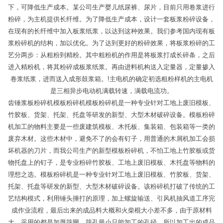
下，可降低生产成本。某公司生产婴儿纸尿裤、尿片，目前只用卷浆进行
粉碎，为主机提供长纤维。为了降低生产成本，设计一套板浆粉碎设备，
在现有的长纤维中加入板浆纸浆，以达到这种效果。我们参考国内现有板
浆粉碎机的结构，加以优化。为了达到更好的粉碎效果，将板浆粉碎的工
艺分两步：从粗粉到精粉。其中粗粉机的作用是将板浆打成长碎条，之后
进入精粉机，将其粉碎成板浆纸浆。再由进料机构送入定量器，定量掺入
卷浆纸浆，进而送入成形鼓浆箱。!主电机的确定初选粗粉样机的主电机
是三相异步电动机满载转速，满载电流功。
齿锤浆板粉碎机模板粉碎机模板粉碎机是一种专业针对工地上废旧模板、
竹胶板、货架、托架、托盘等研发的新型、大型木材破碎设备。模板粉碎
机加工的物料主要是一些废建筑模板、木托板、集装箱、包装箱等一类的
废弃木材。这些木材中，避免不了的会有钉子，用普通的木屑机加工会损
坏机器的刀片，而我公司生产的新型模板粉碎机，不怕工地上竹胶板或货
物托盘上的钉子，是专业粉碎竹胶板、工地上废旧模板、木托盘等物料的
理想之选。模板粉碎机是一种专业针对工地上废旧模板、竹胶板、货架、
托架、托盘等研发的新型、大型木材破碎设备。该粉碎机打破了传统的工
艺结构模式，利用锤头捶打的原理，加上螺旋输送、引风机抽风道工序完
成作业流程，最后出来的成品料大概和火柴棍大小差不多，由于原材料
大，采用的都是加厚筛网，筛孔最小只能加工的孔径，所以加工出的成品