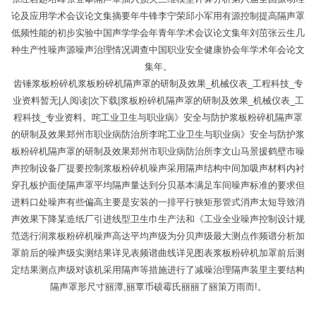
论及应用学术会议论文集摘要年牛锋李宁荣邱小军用有源控制提高隔声罩
低频性能的初步实验中国声学学会年青年学术会议论文集年刘茁张云生几
种生产性噪声源噪声治理情况调查中国职业安全健康协会年学术年会论文
集年。
齿锤浆板粉碎机浆板粉碎机隔声罩的研制及效果_机械仪表_工程科技_专
业资料暂无|人阅读|次下载|浆板粉碎机隔声罩的研制及效果_机械仪表_工
程科技_专业资料。咤工业卫生与职业病》安全与防护浆板粉碎机隔声罩
的研制及效果郑州市职业病防治所李咤工业卫生与职业病》安全与防护浆
板粉碎机隔声罩的研制及效果郑州市职业病防治所李文山马景援鹤壁市噪
声控制设备厂提要控制浆板粉碎机噪声采用隔声结构中间加吸声材料内衬
穿孔板护面使隔声罩平均隔声量达到分贝基本满足车间噪声标准的要求但
进料口处噪声有些偏高主要是安装的一排平行狭矩形管式消声太短导致消
声效果下降某造纸厂引进线型卫生巾生产法和《工业全业噪声控制设计规
范选行润浆板粉碎机噪声高达平均声级为分贝声级最大测点作频谱分析加
罩前后的噪声级实测结果详见表频谱曲线详见图表浆板粉碎机加罩前后测
定结果测点声级对该机采用隔声等措施进行了减噪治理隔声装里主要结构
隔声罩形尺寸丽潭,丽覃币硕霉氏丽丽了丽策万雨而!。