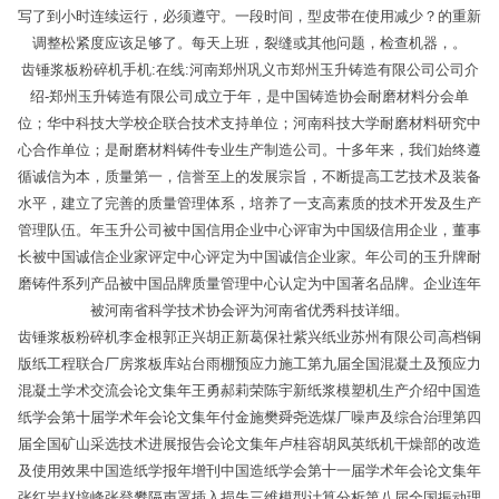
写了到小时连续运行，必须遵守。一段时间，型皮带在使用减少？的重新
调整松紧度应该足够了。每天上班，裂缝或其他问题，检查机器，。
齿锤浆板粉碎机手机:在线:河南郑州巩义市郑州玉升铸造有限公司公司介
绍-郑州玉升铸造有限公司成立于年，是中国铸造协会耐磨材料分会单
位；华中科技大学校企联合技术支持单位；河南科技大学耐磨材料研究中
心合作单位；是耐磨材料铸件专业生产制造公司。十多年来，我们始终遵
循诚信为本，质量第一，信誉至上的发展宗旨，不断提高工艺技术及装备
水平，建立了完善的质量管理体系，培养了一支高素质的技术开发及生产
管理队伍。年玉升公司被中国信用企业中心评审为中国级信用企业，董事
长被中国诚信企业家评定中心评定为中国诚信企业家。年公司的玉升牌耐
磨铸件系列产品被中国品牌质量管理中心认定为中国著名品牌。企业连年
被河南省科学技术协会评为河南省优秀科技详细。
齿锤浆板粉碎机李金根郭正兴胡正新葛保社紫兴纸业苏州有限公司高档铜
版纸工程联合厂房浆板库站台雨棚预应力施工第九届全国混凝土及预应力
混凝土学术交流会论文集年王勇郝莉荣陈宇新纸浆模塑机生产介绍中国造
纸学会第十届学术年会论文集年付金施樊舜尧选煤厂噪声及综合治理第四
届全国矿山采选技术进展报告会论文集年卢桂容胡凤英纸机干燥部的改造
及使用效果中国造纸学报年增刊中国造纸学会第十一届学术年会论文集年
张红岩赵培峰张登攀隔声罩插入损失三维模型计算分析第八届全国振动理