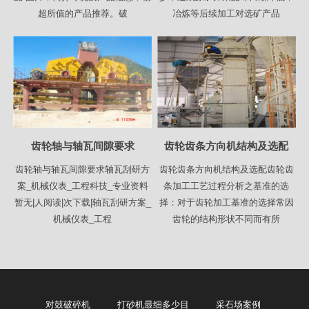
超所值的产品推荐。破
冶炼等后续加工对选矿产品
齿轮轴与轴瓦间隙要求
齿轮齿条方向机结构及选配
齿轮轴与轴瓦间隙要求轴瓦刮研方
齿轮齿条方向机结构及选配齿轮齿
案_机械仪表_工程科技_专业资料
条加工工艺过程分析之基准的选
暂无|人阅读|次下载|轴瓦刮研方案_
择：对于齿轮加工基准的选择常因
机械仪表_工程
齿轮的结构形状不同而有所
对鼓破碎机
打砂机最细多少目
采石场案例