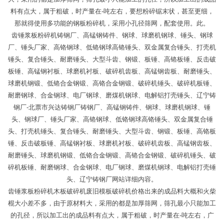
料有点大，属于粗破，时产量在-吨左右，要想粉碎锯末状，甚至更细，
那就得使用多功能的钢板粉碎机，采用小孔径筛网，配套使用。此。
齿锤浆板粉碎机铸钢厂、高锰钢铸件、钢球、球磨机钢球、锤头、钢球
厂、锤头厂家、高铬钢球、低铬钢球高铬锤头、双金属复合锤头、打壳机
锤头、复合锤头、耐磨锤头、大型斗齿、钢锻、板锤、高铬板锤、反击破
板锤、高锰钢衬板、球磨机衬板、破碎机齿板、高锰钢齿板、耐磨锤头、
球磨机钢锻、低铬合金钢锻、高铬合金钢锻、破碎机锤头、破碎机板锤、
耐磨钢球、合金钢球、电厂钢球、磨煤机钢球、电解铝打壳锤头、辽宁铸
钢厂-北票市兴达铸钢厂铸钢厂、高锰钢铸件、钢球、球磨机钢球、锤
头、钢球厂、锤头厂家、高铬钢球、低铬钢球高铬锤头、双金属复合锤
头、打壳机锤头、复合锤头、耐磨锤头、大型斗齿、钢锻、板锤、高铬板
锤、反击破板锤、高锰钢衬板、球磨机衬板、破碎机齿板、高锰钢齿板、
耐磨锤头、球磨机钢锻、低铬合金钢锻、高铬合金钢锻、破碎机锤头、破
碎机板锤、耐磨钢球、合金钢球、电厂钢球、磨煤机钢球、电解铝打壳锤
头、辽宁铸钢厂网站详细内容。
齿锤浆板粉碎机木板破碎机废旧模板破碎机价格出来的成品料大概和火柴
棍大小差不多，由于原材料大，采用的都是加厚筛网，筛孔最小只能加工
的孔径，所以加工出的成品料有点大，属于粗破，时产量在-吨左右，广