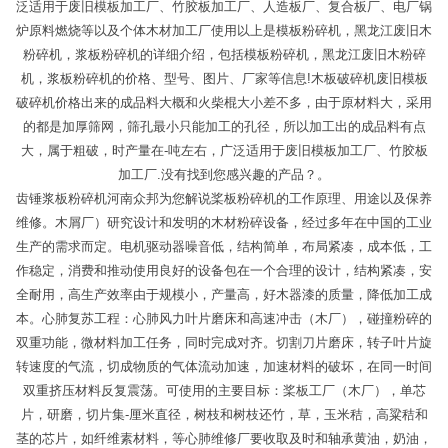
泛适用于废旧模板加工厂、竹胶板加工厂、人造板厂、复合板厂、电厂锅
炉原料燃烧等以及个体木材加工厂使用以上是模板粉碎机，黑龙江废旧木
粉碎机，浆板粉碎机的详细介绍，包括模板粉碎机，黑龙江废旧木粉碎
机，浆板粉碎机的价格、型号、图片、厂家等信息!木板破碎机废旧模板
破碎机价格出来的成品料大概和火柴棍大小差不多，由于原材料大，采用
的都是加厚筛网，筛孔最小只能加工的孔径，所以加工出的成品料有点
大，属于粗破，时产量在-吨左右，广泛适用于废旧模板加工厂、竹胶板
加工厂.没有找到您感兴趣的产品？。
齿锤浆板粉碎机河南众邦为您解说桨板粉碎机的工作原理、用途以及保养
维修。木屑厂）研究设计和发明的木材粉碎设备，经过多年在中国的工业
生产的需求而定。电机驱动器噪音低，结构简单，布局紧凑，成本低，工
作稳定，消费和推动使用良好的设备包在一个合理的设计，结构紧凑，安
全耐用，高生产效率由于规模小，产量高，好木器漆的质量，降低加工成
本。心肺复苏工程：心肺风力叶片磨床和高速冲击（木厂），碰撞粉碎的
双重功能，微材料加工任务，同时完成对齐。切割刀片磨床，转子叶片旋
转速度的气流，切成物质的气体流动加速，加速材料的破坏，在同一时间
双重挤压材料反复震荡。可使用的主要目标：桨板工厂（木厂），单芯
片，研磨，切片集-厘米直径，树枝和树枝还竹，草，玉米秸，高粱秸和
茎的芯片，如纤维素材料，等心肺维修厂要收取及时和轴承黄油，奶油，