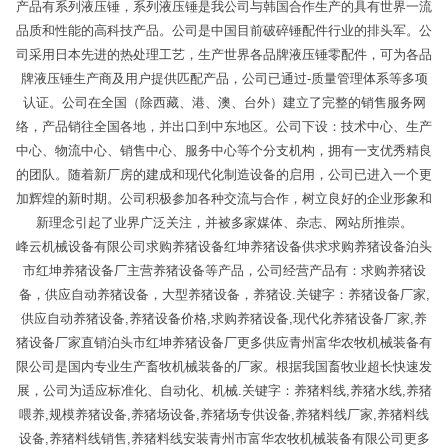
产品有系列液压锤，系列液压锤是我公司与韩国合作生产的具有世界一流
品质和性能的高科技产品。公司是中国目前破碎锤配件行业的排头军。公
司采用日本先进的热处理工艺，生产世界各品牌液压锤零配件，可为各品
牌液压锤生产商及用户提供匹配产品，公司已通过-质量管理体系等多项
认证。公司在全国（除西藏、港、澳、台外）建立了完整的销售服务网
络，产品销往全国各地，并出口到中东地区。公司下设：技术中心、生产
中心、物流中心、销售中心、服务中心等个分支机构，拥有一支优秀精良
的团队。随着新厂房的建成和现代化制造设备的启用，公司已进入一个更
加辉煌的新时期。公司积极参加各种交流与合作，树立良好的企业形象和
新理念引起了业界广泛关注，并被多家媒体、杂志、网站所推崇。
峰云机械设备有限公司求购养猪设备红坤养猪设备供求求购养猪设备泊头
市红坤养猪设备厂主营养猪设备等产品，公司经营产品有：求购养猪设
备，供应自动养猪设备，大型养猪设备，养猪设.关键字：养猪设备厂家,
供应自动养猪设备,养猪设备价格,求购养猪设备,现代化养猪设备厂家,养
猪设备厂家直销泊头市红坤养猪设备厂更多供应青州富华农牧机械装备有
限公司是国内专业生产畜牧机械装备的厂家。根据我国畜牧业超长快速发
展，公司为适应标准化、自动化、机械.关键字：养猪料线,养猪水线,养猪
喂养,规模养猪设备,养猪场设备,养猪场专供设备,养猪料线厂家,养猪料线
设备,养猪料线销售,养猪料线安装青州市富华农牧机械装备有限公司更多