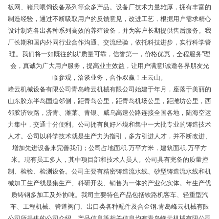
板网、猪只喂饲设备系列等众多产品。设备厂技术力量雄厚，拥有丰富的
制造经验，通过不断吸取用户的反馈意见，改进工艺，根据用户需求精心
设计制造各出各种系列高效的养殖设备，并为客户长期提供售后服务。我
厂长期和国内外同行业合作沟通、交流经验，依托科技进步，实行科学管
理。我们将一如既往的以“质量可靠，信誉第一，价格优惠，全程服务”理
会，真诚为广大用户服务，提高业主效益，让用户满意!诚邀各界朋友光
临参观，洽谈业务，合作双赢！王云山。
峰云机械设备有限公司青岛峰云机械有限公司始建于年月，座落于美丽的
山东胶东半岛国道邻侧，距青岛公里，距青岛机场公里，距潍坊公里，西
邻胶济铁路，济青、潍莱、青银、威乌高速公路连接全国各地，陆海空运
力集中，交通十分便利。公司拥有良好环境和集中一大批专业的铸造技术
人才。公司以科学技术就是生产力为指引，多方引进人才，并不断改进、
增加先进设备来完善我们；公司占地面积.万平方米，建筑面积.万平方
米。现有员工多人，其中项目部和技术人员人。公司具有完备的质量控
制、检验、检测设备。公司主要有精密铸造流水线、砂型铸造流水线和机
械加工生产线是集生产、科研开发、销售为一体的产业化实体。年生产优
质铸钢多加工及外协吨。我司主要特色产品包括铁路机客车、轻重型汽
车、工程机械、管道阀门、出口类各种配件及合金钢.青岛峰云机械有限
公司所提供的公司介绍、产品信息等相关信息均有青岛峰云机械有限公司