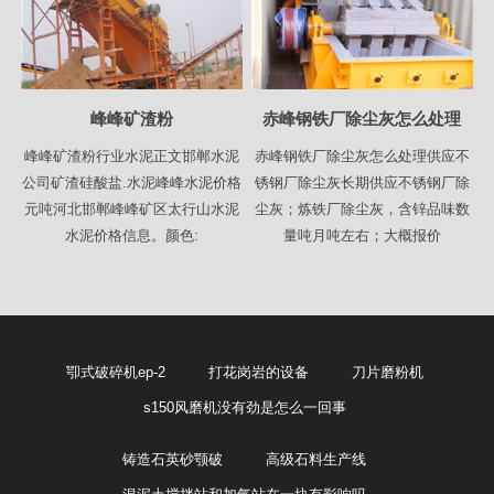
峰峰矿渣粉
赤峰钢铁厂除尘灰怎么处理
峰峰矿渣粉行业水泥正文邯郸水泥
赤峰钢铁厂除尘灰怎么处理供应不
公司矿渣硅酸盐.水泥峰峰水泥价格
锈钢厂除尘灰长期供应不锈钢厂除
元吨河北邯郸峰峰矿区太行山水泥
尘灰；炼铁厂除尘灰，含锌品味数
水泥价格信息。颜色:
量吨月吨左右；大概报价
卾式破碎机ep-2
打花岗岩的设备
刀片磨粉机
s150风磨机没有劲是怎么一回事
铸造石英砂颚破
高级石料生产线