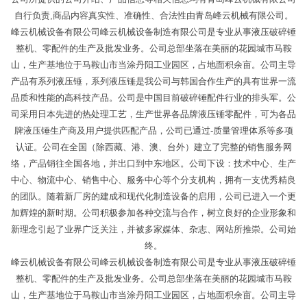
自行负责,商品内容真实性、准确性、合法性由青岛峰云机械有限公司。
峰云机械设备有限公司峰云机械设备制造有限公司是专业从事液压破碎锤
整机、零配件的生产及批发业务。公司总部坐落在美丽的花园城市马鞍
山，生产基地位于马鞍山市当涂丹阳工业园区，占地面积余亩。公司主导
产品有系列液压锤，系列液压锤是我公司与韩国合作生产的具有世界一流
品质和性能的高科技产品。公司是中国目前破碎锤配件行业的排头军。公
司采用日本先进的热处理工艺，生产世界各品牌液压锤零配件，可为各品
牌液压锤生产商及用户提供匹配产品，公司已通过-质量管理体系等多项
认证。公司在全国（除西藏、港、澳、台外）建立了完整的销售服务网
络，产品销往全国各地，并出口到中东地区。公司下设：技术中心、生产
中心、物流中心、销售中心、服务中心等个分支机构，拥有一支优秀精良
的团队。随着新厂房的建成和现代化制造设备的启用，公司已进入一个更
加辉煌的新时期。公司积极参加各种交流与合作，树立良好的企业形象和
新理念引起了业界广泛关注，并被多家媒体、杂志、网站所推崇。公司始
终。
峰云机械设备有限公司峰云机械设备制造有限公司是专业从事液压破碎锤
整机、零配件的生产及批发业务。公司总部坐落在美丽的花园城市马鞍
山，生产基地位于马鞍山市当涂丹阳工业园区，占地面积余亩。公司主导