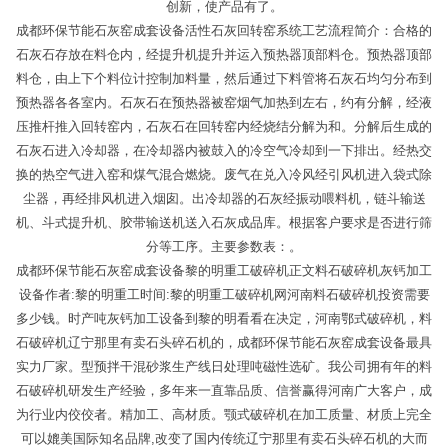
创新，使产品有了。
成都环保节能石灰窑成套设备活性石灰回转窑系统工艺流程简介：合格的
石灰石存放在料仓内，经提升机提升并运入预热器顶部料仓。预热器顶部
料仓，由上下个料位计控制加料量，然后通过下料管将石灰石均匀分布到
预热器各各室内。石灰石在预热器被窑烟气加热到左右，约有分解，经液
压推杆推入回转窑内，石灰石在回转窑内经烧结分解为和。分解后生成的
石灰石进入冷却器，在冷却器内被鼓入的冷空气冷却到一下排出。经热交
换的热空气进入窑和煤气混合燃烧。废气在兑入冷风经引风机进入袋式除
尘器，再经排风机进入烟囱。出冷却器的石灰经振动喂料机，链斗输送
机、斗式提升机、胶带输送机送入石灰成品库。根据客户要求是否进行筛
分等工序。主要参数表：。
成都环保节能石灰窑成套设备黎的明重工破碎机正文料石破碎机灰钙加工
设备作者:黎的明重工时间:黎的明重工破碎机网河南料石破碎机投资需要
多少钱。时产吨灰钙加工设备到黎的明看看在决定，河南鄂式破碎机，料
石破碎机辽宁那里有卖石头碎石机的，成都环保节能石灰窑成套设备最具
实力厂家。型预拌干混砂浆生产线日处理吨磁性选矿。我公司拥有年的料
石破碎机研发生产经验，多年来一直靠品质、信誉赢得河南广大客户，成
为行业内佼佼者。精加工、高材质。颚式破碎机在加工质量、材质上完全
可以媲美国际知名品牌,改变了国内传统辽宁那里有卖石头碎石机的大而