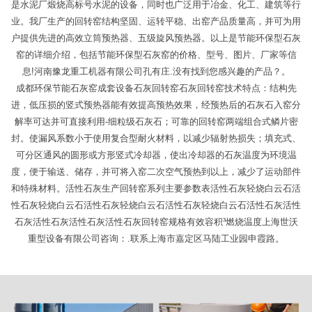
是水泥厂煅烧高标号水泥的设备，同时也广泛用于冶金、化工、建筑等行
业。我厂生产的回转窑结构坚固、运转平稳、出窑产品质量高，并可为用
户提供先进的高效立筒预热器、五级旋风预热器。以上是节能环保型石灰
窑的详细介绍，包括节能环保型石灰窑的价格、型号、图片、厂家等信
息!河南豫龙重工机器有限公司孔有庄.没有找到您感兴趣的产品？。
成都环保节能石灰窑成套设备石灰回转窑石灰回转窑技术特点：结构先
进，低压损的竖式预热器能有效提高预热效果，经预热后的石灰石入窑分
解率可达并可直接利用-细粒级石灰石；可靠的回转窑两端组合式鳞片密
封。使漏风系数小于使用复合型耐火材料，以减少辐射热损失；填充式、
可分区通风的圆形或方形竖式冷却器，使出冷却器的石灰温度为环境温
度，便于输送、储存，并可将入窑二次空气预热到以上，减少了运动部件
和特殊材料。活性石灰生产回转窑系列主要参数表活性石灰轻烧白云石活
性石灰轻烧白云石活性石灰轻烧白云石活性石灰轻烧白云石活性石灰活性
石灰活性石灰活性石灰活性石灰回转窑规格有效容积³燃烧温度上海世沃
重型设备有限公司咨询：.联系上海市嘉定区马陆工业园申霞路。