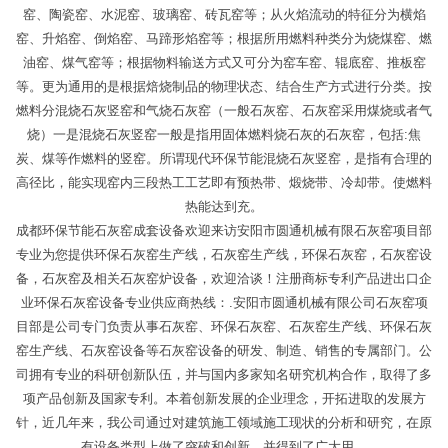
窑、陶瓷窑、水泥窑、玻璃窑、砖瓦窑等；从火焰流动的特征分为横焰
窑、升焰窑、倒焰窑、马蹄形焰窑等；根据所用燃料种类分为烧煤窑、燃
油窑、煤气窑等；根据物料输送方式又可分为窑车窑、辊底窑、推板窑
等。更为通用的是根据焙烧制品的物理状态、结合生产方式进行分类。按
燃料分混烧石灰竖窑和气烧石灰窑（一般石灰窑、石灰窑采用煤烧或者气
烧）一是混烧石灰竖窑一般是指用固体燃料烧石灰的石灰窑，包括:焦
炭、煤等作燃料的竖窑。所谓现代环保节能混烧石灰竖窑，是指有合理的
高径比，能实现窑内三段热工工艺即有预热带、煅烧带、冷却带。使燃料
热能达到充。
成都环保节能石灰窑成套设备欢迎来访安阳市圆通机械有限石灰窑项目部
专业为您提供环保石灰窑生产线，石灰窑生产线，环保石灰窑，石灰窑设
备，石灰窑及相关石灰窑炉设备，欢迎洽谈！注册商标专利产品进出口企
业环保石灰窑设备专业供应商热线：.安阳市圆通机械有限公司石灰窑项
目部是公司专门负责从事石灰窑、环保石灰窑、石灰窑生产线、环保石灰
窑生产线、石灰窑设备等石灰窑设备的研发、制造、销售的专属部门。公
司拥有专业的科研创新队伍，并与国内多家知名研究机构合作，取得了多
项产品创新及国家专利。本着创新发展的企业理念，开拓进取的发展方
针，近几年来，我公司通过对建筑施工领域施工现状的分析和研究，在原
有设备类型上做了突破和创新，并得到了广大用。