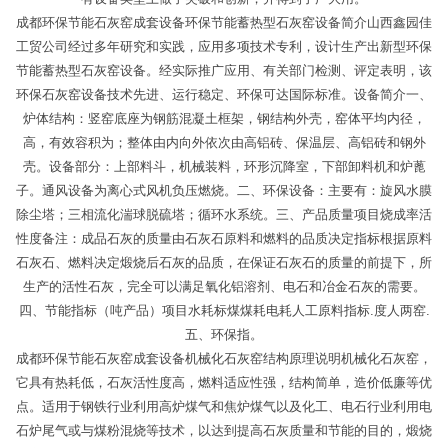
成都环保节能石灰窑成套设备环保节能蓄热型石灰窑设备简介山西鑫园佳
工贸公司经过多年研究和实践，应用多项技术专利，设计生产出新型环保
节能蓄热型石灰窑设备。经实际推广应用、有关部门检测、评定表明，该
环保石灰窑设备技术先进、运行稳定、环保可达国际标准。设备简介一、
炉体结构：竖窑底座为钢筋混凝土框架，钢结构外壳，窑体平均内径，
高，有效容积为；整体由内向外依次由高铝砖、保温层、高铝砖和钢外
壳。设备部分：上部料斗，机械装料，环形沉降室，下部卸料机和炉蓖
子。通风设备为离心式风机负压燃烧。二、环保设备：主要有：旋风水膜
除尘塔；三相流化湍球脱硫塔；循环水系统。三、产品质量项目烧成率活
性度备注：成品石灰的质量由石灰石原料和燃料的品质决定指标根据原料
石灰石、燃料决定煅烧后石灰的品质，在保证石灰石的质量的前提下，所
生产的活性石灰，完全可以满足氧化铝溶剂、电石和冶金石灰的需要。
四、节能指标（吨产品）项目水耗标煤煤耗电耗人工原料指标.度人两窑.
五、环保指。
成都环保节能石灰窑成套设备机械化石灰窑结构原理说明机械化石灰窑，
它具有热耗低，石灰活性度高，燃料适应性强，结构简单，造价低廉等优
点。适用于钢铁行业利用高炉煤气和焦炉煤气以及化工、电石行业利用电
石炉尾气或与煤粉混烧等技术，以达到提高石灰质量和节能的目的，煅烧