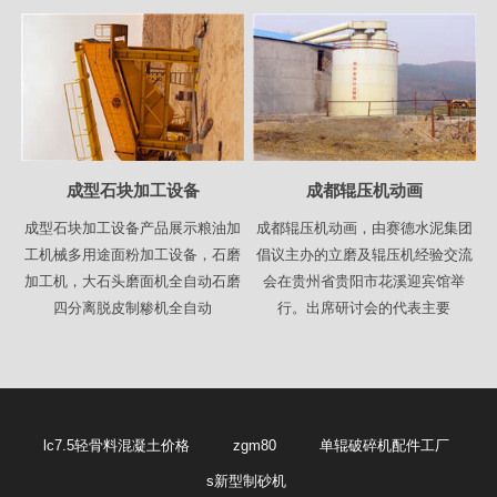
成型石块加工设备
成都辊压机动画
成型石块加工设备产品展示粮油加
成都辊压机动画，由赛德水泥集团
工机械多用途面粉加工设备，石磨
倡议主办的立磨及辊压机经验交流
加工机，大石头磨面机全自动石磨
会在贵州省贵阳市花溪迎宾馆举
四分离脱皮制糁机全自动
行。出席研讨会的代表主要
lc7.5轻骨料混凝土价格
zgm80
单辊破碎机配件工厂
s新型制砂机