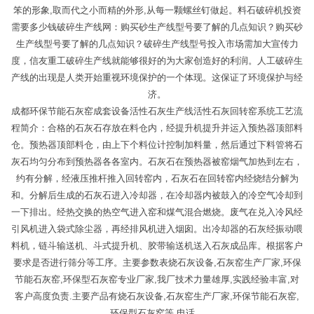
笨的形象,取而代之小而精的外形,从每一颗螺丝钉做起。料石破碎机投资
需要多少钱破碎生产线网：购买砂生产线型号要了解的几点知识？购买砂
生产线型号要了解的几点知识？破碎生产线型号投入市场需加大宣传力
度，信友重工破碎生产线就能够很好的为大家创造好的利润。人工破碎生
产线的出现是人类开始重视环境保护的一个体现。这保证了环境保护与经
济。
成都环保节能石灰窑成套设备活性石灰生产线活性石灰回转窑系统工艺流
程简介：合格的石灰石存放在料仓内，经提升机提升并运入预热器顶部料
仓。预热器顶部料仓，由上下个料位计控制加料量，然后通过下料管将石
灰石均匀分布到预热器各各室内。石灰石在预热器被窑烟气加热到左右，
约有分解，经液压推杆推入回转窑内，石灰石在回转窑内经烧结分解为
和。分解后生成的石灰石进入冷却器，在冷却器内被鼓入的冷空气冷却到
一下排出。经热交换的热空气进入窑和煤气混合燃烧。废气在兑入冷风经
引风机进入袋式除尘器，再经排风机进入烟囱。出冷却器的石灰经振动喂
料机，链斗输送机、斗式提升机、胶带输送机送入石灰成品库。根据客户
要求是否进行筛分等工序。主要参数表烧石灰设备,石灰窑生产厂家,环保
节能石灰窑,环保型石灰窑专业厂家,我厂技术力量雄厚,实践经验丰富,对
客户高度负责.主要产品有烧石灰设备,石灰窑生产厂家,环保节能石灰窑,
环保型石灰窑等.电话。