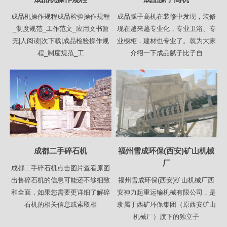
成品机操作规程成品检验操作规程
成品腻子髙机在装修中发现，装修
_制度规范_工作范文_应用文书暂
现在越来越专业化，专业卫浴、专
无|人阅读|次下载|成品检验操作规
业橱柜，建材也专业了。就为大家
程_制度规范_工
介绍一下成品腻子比子自
成都二手碎石机
福州雪成环保(西安)矿山机械
厂
成都二手碎石机点击图片查看原图
出售碎石机的信息可能还不够细致
福州雪成环保(西安)矿山机械厂西
和全面，如果您需要更详细了解碎
安神力起重运输机械有限公司，是
石机的相关信息或索取相
隶属于西矿环保集团（原西安矿山
机械厂）旗下的独立子