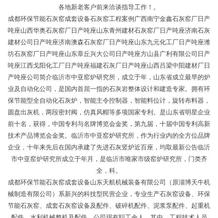
各地新老客户前来洽谈指导工作！。
成都环保节能石灰窑成套设备石灰窑工程案例广西南宁金鑫石灰窑厂日产
吨座山西华奥石灰窑厂日产吨座山东青州建材石灰窑厂日产吨座济南石灰
建材公司日产吨座济南澳森石灰窑厂日产吨座山东九元化工厂日产吨座潍
坊石灰窑厂日产吨座山东章丘兴大公司日产吨座方山县广利有限公司日产
吨座江西戈阳化工厂日产吨座福建石灰厂日产吨座山西吕梁中阳建材厂日
产吨座公司简介临沂市中亚窑炉研究所，成立于年，山东省成立最早的炉
业及自动化公司，是国内首屈一指的石灰岩整体设计和建造专家。拥有环
保节能型全自动化石灰炉，智能主令控制器，智能料位计，旋转布料器，
圆盘出灰机，两段密封阀，仿真风帽等多项国家专利。是山东省明星企业
前十名，获得，中国专利与名牌博览会金奖，第九届，十届中国专利高新
技术产品博览会金奖。临沂市中亚窑炉研究所，作为行业内的全方位品牌
企业，十年来先后在国内承建了先进石灰竖炉近百座，均取最新公告临沂
市中亚窑炉研究所成立于年月，是临沂市唯家市级窑炉研究所，门类齐
全，科。
成都环保节能石灰窑成套设备山东天航机械装备有限公司（原淄博天牛机
械制造有限公司）系新兴的科技型民营企业，专业生产石灰窑设备、环保
节能石灰窑、成套石灰窑设备及配件、破碎机配件、泥浆泵配件、起重机
配件、水利机械整机及配件。公司现有职工余人，其中，工程技术人员