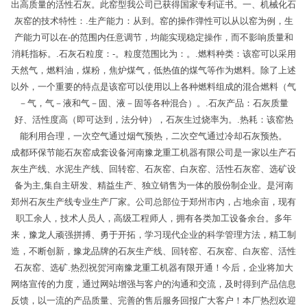
出高质量的活性石灰。此窑型我公司已获得国家专利证书。一、机械化石
灰窑的技术特性：.生产能力：从到。窑的操作弹性可以从以窑为例，生
产能力可以在-的范围内任意调节，均能实现稳定操作，而不影响质量和
消耗指标。.石灰石粒度：-。粒度范围比为：。.燃料种类：该窑可以采用
天然气，燃料油，煤粉，焦炉煤气，低热值的煤气等作为燃料。除了上述
以外，一个重要的特点是该窑可以使用以上各种燃料组成的混合燃料（气
－气，气－液和气－固、液－固等各种混合）。.石灰产品：石灰质量
好、活性度高（即可达到，法分钟），石灰生过烧率为。.热耗：该窑热
能利用合理，一次空气通过烟气预热，二次空气通过冷却石灰预热。
成都环保节能石灰窑成套设备河南豫龙重工机器有限公司是一家以生产石
灰生产线、水泥生产线、回转窑、石灰窑、白灰窑、活性石灰窑、选矿设
备为主,集自主研发、精益生产、独立销售为一体的股份制企业。是河南
郑州石灰生产线专业生产厂家。公司总部位于郑州市内，占地余亩，现有
职工余人，技术人员人，高级工程师人，拥有各类加工设备余台。多年
来，豫龙人顽强拼搏、勇于开拓，学习现代企业的科学管理方法，精工制
造，不断创新，豫龙品牌的石灰生产线、回转窑、石灰窑、白灰窑、活性
石灰窑、选矿.热烈祝贺河南豫龙重工机器有限开通！今后，企业将加大
网络宣传的力度，通过网站增强与客户的沟通和交流，及时得到产品信息
反馈，以一流的产品质量、完善的售后服务回报广大客户！本厂热烈欢迎