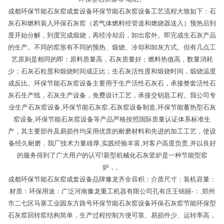
成都环保节能石灰窑成套设备环保节能石灰窑设备工艺流程大致如下：石
灰石和燃料装入环保石灰窑（若气体燃料经管道和燃烧器送入）预热后到
度开始分解，到度完成煅烧，再经冷却后，卸出窑外。即完成生石灰产品
的生产。不同的窑形有不同的预热、煅烧、冷却和卸灰方式。但有几点工
艺原则是相同的即：原料质量高，石灰质量好；燃料热值高，数量消耗
少；石灰石粒度和煅烧时间成正比；生石灰活性度和煅烧时间，煅烧温度
成反比。环保节能石灰窑设备主要用于生产活性石灰石，承接整套活性石
灰石生产线，石灰生产设备，免费设计工艺，承接交钥匙工程。我公司专
业生产石灰窑设备,环保节能石灰窑,石灰窑设备制造,环保节能蓄热型石灰
窑设备,环保节能石灰窑设备等产品严格按照国际质量认证体系标准生
产，其主要部件及易损件均采用优质的耐磨材料和先进的加工工艺，使设
备经久耐磨，我厂技术力量雄厚,实践经验丰富,对客户高度负责,并以良好
的服务得到了广大用户的认可!新型机械化石灰竖炉是一种节能型窑
炉，。
成都环保节能石灰窑成套设备品牌豫龙齐全容积：介质尺寸：装机容量：
材质：环保用途：广泛河南豫龙重工机器有限公司孔有庄王锦丽-：.郑州
市二七区马寨工业园东方路号环保节能石灰窑设备环保石灰窑节能环保型
石灰窑回转窑结构简单，生产过程控制方便可靠、易损件少、运转率高，