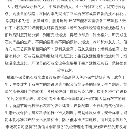
人，包括高级职称的人，中级职称的人。企业自创立之初，就实行高起
点、高质量的战略，在国内率先完成了立式石灰窑成套设备的技术优化，
以其技术先进、质量可靠、服务周到.环保节能石灰窑设备工艺流程大致
如下：石灰石和燃料装入环保石灰窑（若气体燃料经管道和燃烧器送入）
预热后到度开始分解，到度完成煅烧，再经冷却后，卸出窑外。即完成生
石灰产品的生产。不同的窑形有不同的预热、煅烧、冷却和卸灰方式。但
有几点工艺原则是相同的即：原料质量高，石灰质量好；燃料热值高，数
量消耗少；石灰石粒度和煅烧时间成正比；生石灰活性度和煅烧时间，煅
烧温度成反比。环保节能石灰窑设备主要用于生产活性石灰石，承接整套
活性石灰。
成都环保节能石灰窑成套设备临沂高新区天美环保窑炉研究所，成立于
年，主要致力于石灰窑的建设改造与配套节能设备的研发，生产制造。能
源的流失和废弃物转化，各种窑炉烟尘排放污染治理，检测各种生产设备
的污染排放治理。本公司专业承建环保局指定环保节能大型石灰窑的施
工，新型节能高科技石灰窑的设计建造，设备配套、全自动电气化管理。
生态环境保护，建立科学的行业准入制度，规划环境标准，安全标准，能
耗水耗标准和产品技术质量标准。防止低水准严重建设。面对竞争激烈的
市场我公司坚持“品质信誉创新服务”的经营理念不断加强新产品的开发与