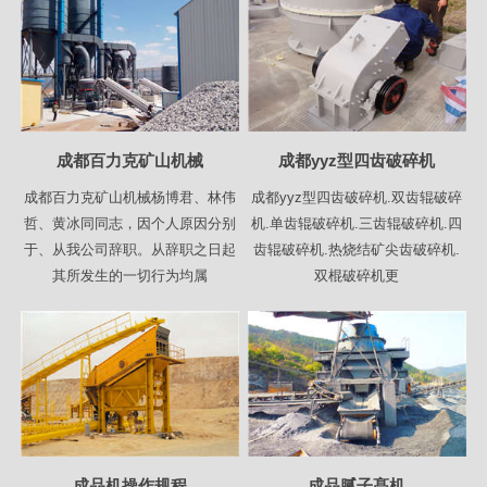
成都百力克矿山机械
成都yyz型四齿破碎机
成都百力克矿山机械杨博君、林伟
成都yyz型四齿破碎机.双齿辊破碎
哲、黄冰同同志，因个人原因分别
机.单齿辊破碎机.三齿辊破碎机.四
于、从我公司辞职。从辞职之日起
齿辊破碎机.热烧结矿尖齿破碎机.
其所发生的一切行为均属
双棍破碎机更
成品机操作规程
成品腻子髙机