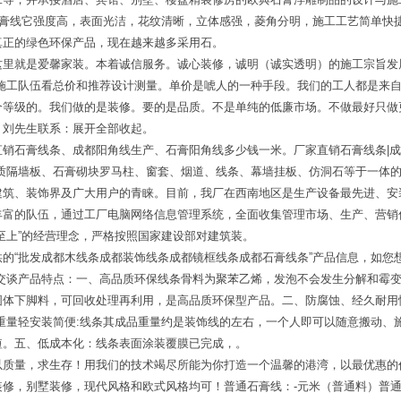
石膏线它强度高，表面光洁，花纹清晰，立体感强，菱角分明，施工工艺简单快
真正的绿色环保产品，现在越来越多采用石。
这里就是爱馨家装。本着诚信服务。诚心装修，诚明（诚实透明）的施工宗旨发
选施工队伍看总价和推荐设计测量。单价是唬人的一种手段。我们的工人都是来
个等级的。我们做的是装修。要的是品质。不是单纯的低廉市场。不做最好只做
。刘先生联系：展开全部收起。
销石膏线条、成都阳角线生产、石膏阳角线多少钱一米。厂家直销石膏线条|成
轻质隔墙板、石膏砌块罗马柱、窗套、烟道、线条、幕墙挂板、仿洞石等于一体
建筑、装饰界及广大用户的青睐。目前，我厂在西南地区是生产设备最先进、安
丰富的队伍，通过工厂电脑网络信息管理系统，全面收集管理市场、生产、营销
至上”的经营理念，严格按照国家建设部对建筑装。
的“批发成都木线条成都装饰线条成都镜框线条成都石膏线条”产品信息，如您
们交谈产品特点：一、高品质环保线条骨料为聚苯乙烯，发泡不会发生分解和霉
固体下脚料，可回收处理再利用，是高品质环保型产品。二、防腐蚀、经久耐用
重量轻安装简便:线条其成品重量约是装饰线的左右，一个人即可以随意搬动、
短。五、低成本化：线条表面涂装覆膜已完成，。
以质量，求生存！用我们的技术竭尽所能为你打造一个温馨的港湾，以最优惠的
修，别墅装修，现代风格和欧式风格均可！普通石膏线：-元米（普通料）普通