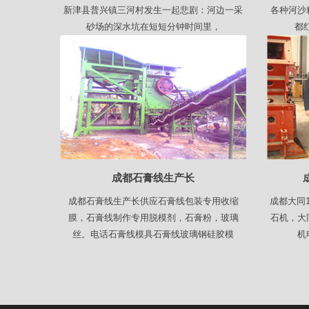
新津县普兴镇三河村发生一起悲剧：河边一采
各种河沙
砂场的深水坑在短短分钟时间里，
都
成都石膏线生产长
成都石膏线生产长供应石膏线包装专用收缩
成都大同
膜，石膏线制作专用脱模剂，石膏粉，玻璃
石机，大
丝。电话石膏线模具石膏线玻璃钢硅胶模
机