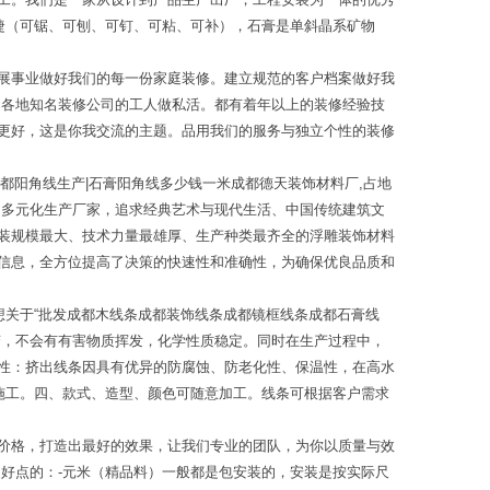
捷（可锯、可刨、可钉、可粘、可补），石膏是单斜晶系矿物
展事业做好我们的每一份家庭装修。建立规范的客户档案做好我
自各地知名装修公司的工人做私活。都有着年以上的装修经验技
更好，这是你我交流的主题。品用我们的服务与独立个性的装修
都阳角线生产|石膏阳角线多少钱一米成都德天装饰材料厂,占地
的多元化生产厂家，追求经典艺术与现代生活、中国传统建筑文
装规模最大、技术力量最雄厚、生产种类最齐全的浮雕装饰材料
信息，全方位提高了决策的快速性和准确性，为确保优良品质和
想关于“批发成都木线条成都装饰线条成都镜框线条成都石膏线
变，不会有有害物质挥发，化学性质稳定。同时在生产过程中，
性：挤出线条因具有优异的防腐蚀、防老化性、保温性，在高水
施工。四、款式、造型、颜色可随意加工。线条可根据客户需求
价格，打造出最好的效果，让我们专业的团队，为你以质量与效
好点的：-元米（精品料）一般都是包安装的，安装是按实际尺