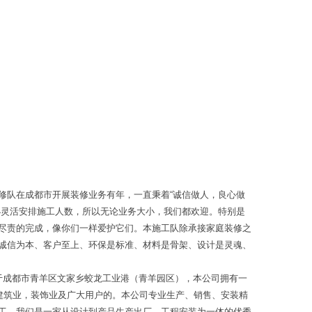
修队在成都市开展装修业务有年，一直秉着“诚信做人，良心做
小灵活安排施工人数，所以无论业务大小，我们都欢迎。特别是
尽责的完成，像你们一样爱护它们。本施工队除承接家庭装修之
诚信为本、客户至上、环保是标准、材料是骨架、设计是灵魂、
位于成都市青羊区文家乡蛟龙工业港（青羊园区），本公司拥有一
建筑业，装饰业及广大用户的。本公司专业生产、销售、安装精
工。我们是一家从设计到产品生产出厂，工程安装为一体的优秀