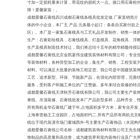
寸加一定损耗量来计算，带花纹的损耗大一点。接口用石膏粉
障！爱馨家装：。
成都爱馨石膏线四川成都石膏线条模具批发定做.厂家直销简
体的中小企业，本厂主.产品.元条最小起订：条条自买家付款
区）。本厂是一家集石膏模具与工艺礼品开发制作、销售一体
生产：石膏彩绘模具，石膏线模具、灯盘模具、花角模具、浮
生产及模具制造技术转让，我们将总结十五年的精华精髓传授
成都爱馨石膏线北京金凯宴伟业建筑装饰材料有限公司；专业
等装饰材料，各种异型加工的企业，集生产、销售、工程安装
材料。可以满足大批量的装饰工程定货。我公司是中国建筑装
工艺，追求新型、环保、节能新产品，在强化内部管理，完善
服务，受到客户和施工单位的广泛赞扬。多年来结合装修的特
成都爱馨石膏线天津秋芳石膏线有限公司，我公司主要生产装
膏线、吊顶装修、石膏线批发本厂产品款型多样，品种齐全，性
所有商机金华石膏线厂建于年,占地面积多平方米，家专业开发
上海奉贤杨王工业园区，占地面积约二.所有产品所有商机北京
线位于现代装潢市场门窗城西外-号主要生产石膏饰品（水泥构
成都爱馨石膏线公司名称：成都建凯装饰材料有限公司王先生移
饰制品的高质量和高信誉，成为建筑界和室内装饰行业及广大