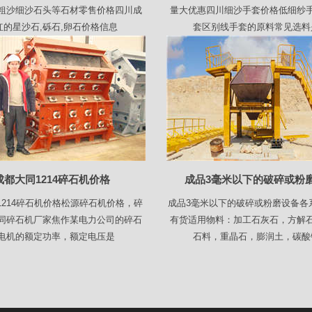
粗沙细沙石头等石材零售价格四川成
量大优惠四川细沙手套价格低细纱
红的星沙石,砾石,卵石价格信息
套区别线手套的原料常见选料
成都大同1214碎石机价格
成品3毫米以下的破碎或粉
1214碎石机价格松源碎石机价格，碎
成品3毫米以下的破碎或粉磨设备各
同碎石机厂家焦作某电力公司的碎石
有货适用物料：加工石灰石，方解
电机的额定功率，额定电压是
石料，重晶石，膨润土，碳酸