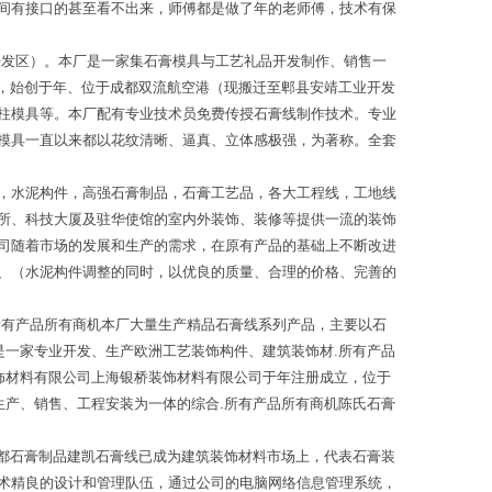
间有接口的甚至看不出来，师傅都是做了年的老师傅，技术有保
开发区）。本厂是一家集石膏模具与工艺礼品开发制作、销售一
具，始创于年、位于成都双流航空港（现搬迁至郫县安靖工业开发
柱模具等。本厂配有专业技术员免费传授石膏线制作技术。专业
模具一直以来都以花纹清晰、逼真、立体感极强，为著称。全套
，水泥构件，高强石膏制品，石膏工艺品，各大工程线，工地线
所、科技大厦及驻华使馆的室内外装饰、装修等提供一流的装饰
司随着市场的发展和生产的需求，在原有产品的基础上不断改进
、（水泥构件调整的同时，以优良的质量、合理的价格、完善的
所有产品所有商机本厂大量生产精品石膏线系列产品，主要以石
是一家专业开发、生产欧洲工艺装饰构件、建筑装饰材.所有产品
饰材料有限公司上海银桥装饰材料有限公司于年注册成立，位于
生产、销售、工程安装为一体的综合.所有产品所有商机陈氏石膏
成都石膏制品建凯石膏线已成为建筑装饰材料市场上，代表石膏装
术精良的设计和管理队伍，通过公司的电脑网络信息管理系统，