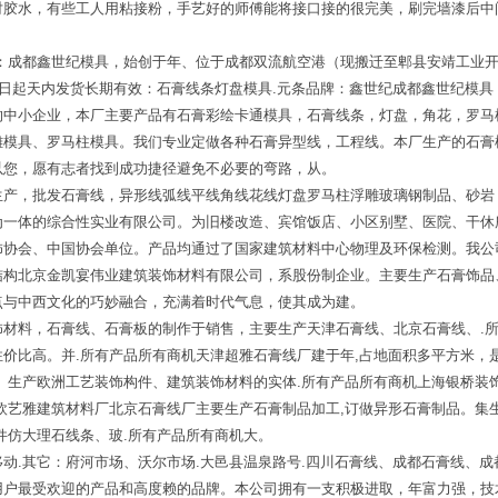
对胶水，有些工人用粘接粉，手艺好的师傅能将接口接的很完美，刷完墙漆后中
介：成都鑫世纪模具，始创于年、位于成都双流航空港（现搬迁至郫县安靖工业
之日起天内发货长期有效：石膏线条灯盘模具.元条品牌：鑫世纪成都鑫世纪模
的中小企业，本厂主要产品有石膏彩绘卡通模具，石膏线条，灯盘，角花，罗马
雕模具、罗马柱模具。我们专业定做各种石膏异型线，工程线。本厂生产的石膏
以您，愿有志者找到成功捷径避免不必要的弯路，从。
生产，批发石膏线，异形线弧线平线角线花线灯盘罗马柱浮雕玻璃钢制品、砂岩
为一体的综合性实业有限公司。为旧楼改造、宾馆饭店、小区别墅、医院、干休
饰协会、中国协会单位。产品均通过了国家建筑材料中心物理及环保检测。我公
结构北京金凯宴伟业建筑装饰材料有限公司，系股份制企业。主要生产石膏饰品
点与中西文化的巧妙融合，充满着时代气息，使其成为建。
饰材料，石膏线、石膏板的制作于销售，主要生产天津石膏线、北京石膏线、.
价比高。并.所有产品所有商机天津超雅石膏线厂建于年,占地面积多平方米，
、生产欧洲工艺装饰构件、建筑装饰材料的实体.所有产品所有商机上海银桥装
欧艺雅建筑材料厂北京石膏线厂主要生产石膏制品加工,订做异形石膏制品。集
件仿大理石线条、玻.所有产品所有商机大。
动.其它：府河市场、沃尔市场.大邑县温泉路号.四川石膏线、成都石膏线、
用户最受欢迎的产品和高度赖的品牌。本公司拥有一支积极进取，年富力强，技