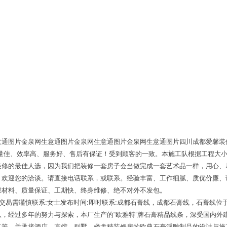
意通图片金泉网生意通图片金泉网生意通图片金泉网生意通图片四川成都爱馨装
质量佳、效率高、服务好、售后有保证！受到顾客的一致。本施工队根据工程大
装修的最佳人选，因为我们把装修一套房子会当做完成一套艺术品一样，用心、
，欢迎您的洽谈。请直接电话联系，或联系。经验丰富、工作细腻、质优价廉、
保材料、质量保证、工期快、终身维修、绝不对外不发包。
,交易需谨慎联系:女士发布时间:即时联系:成都石膏线，成都石膏线，石膏线
，经过多年的努力与探索，本厂生产的“欧雅特”牌石膏精品线条，深受国内外
工等，并承接酒店、宾馆、别墅、楼盘精装修房的欧典石膏浮雕制品的设计与施