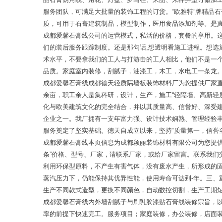
服务团队，可满足大批量的装饰工程的订货。“欧雅特”牌精品
质，可用于石膏建筑制品，模型制作，医用食品添加剂等。是
成都爱馨石膏线公司的运营模式，私活的价格，套餐的享用。
们的装后服务跟踪制度。还是那句话,想透明看施工进程。想
术水平，不要拿我们的工人与打游击的工人相比，他们不是一
品质。家庭室内装修，刮腻子，油漆工，木工，水电工一条龙
成都爱馨石膏线成都德天轻质隔墙板装饰材料厂为您提供厂家直
余亩，职工余人是集科研，设计，生产，施工“轻隔墙、高新
化与欧美建筑文化的完全结合，并以其质量高、信誉好、深受
企业之一。我厂拥有一支年富力强、设计技术娴熟、管理经验
服务奠定了坚实基础。德天自成立以来，坚持“质量第一，信誉
成都爱馨石膏线本页信息为成都颖丽装饰材料有限公司为您提供
条”价格、型号、厂家，请联系厂家，或给厂家留言。联系我
利用环保型原料，不产生有害气体，没有废水产生，所形成的
蒸汽压力下，仍能保持其优异性能，使用寿命可达到-年。三、
生产不同款式造型，更换不同颜色，自动数控切割，生产工期
成都爱馨石膏线内外墙刮腻子与刷乳胶漆贴石膏线装修宗旨，
率的前提下快速完工。服务项目；家庭装修，办公装修，店面装