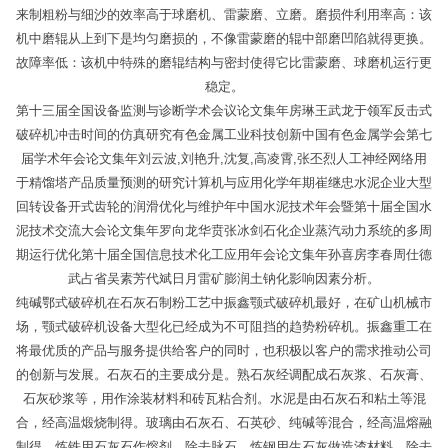
来制粗粉与细沙的效率高于球磨机、雷蒙磨、立磨。磨损件利用率高：该
机中磨辊从上到下是均匀磨损的，不像雷蒙磨的辊中部磨凹陷就得更换。
故障率低：该机中特殊的磨辊结构与密封使得它比雷蒙磨、球磨机运行更
稳定。
第十三届全国设备监测与诊断学术会议论文集年房琳王武龙于领军反击式
破碎机冲击时间的仿真研究有色金属工业科技创新中国有色金属学会第七
届学术年会论文集年刘云波,刘艳升,沈复,高凌霄,张丕烈人工神经网络用
于精馏塔产品质量预测的研究计算机与应用化学年期崔继忠水泥企业大型
回转设备开式齿轮的润滑优化与维护年中国水泥技术年会暨第十届全国水
泥技术交流大会论文集年罗向龙华贲张冰剑石化企业蒸汽动力系统的多周
期运行优化第十届全国信息技术化工应用年会论文集年孙喜房李春周仕德
武占省吴素芳代斌日月雷矿膨润土钠化影响因素分析。
纯碱鄂式破碎机在石灰石制粉工艺中振鑫颚式破碎机最好，在矿山机械市
场，颚式破碎机设备大型化已经成为不可阻挡的趋势粉碎机。振鑫重工在
将最优质的产品与服务提供给客户的同时，也积极以客户的需求推动公司
的创新与发展。石灰石的主要成分是。熟石灰经调配成石灰浆、石灰膏、
石灰砂浆等，用作涂装材料和砖瓦粘合剂。水泥是由石灰石和粘土等混
合，经高温煅烧制得。玻璃由石灰石、石英砂、纯碱等混合，经高温熔融
制得。炼铁用石灰石作熔剂，除去脉石。炼钢用生石灰做造渣材料，除去