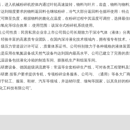
后，进入机械粉碎机腔体内通过叶轮高速旋转，物料与叶片，齿盘，物料与物料
有达到细度要求的物料返回料仓继续粉碎，冷气大部分返回料仓循环使用：特点
度可降至负度，根据物料的脆化点温度，在粉碎过程中其温度可调控，选择最佳
氧化等综合效果：.使用范围：该深冷式粉碎机系统使用。
以上公司性质：民营私营企业非上市公司我公司长期致力于深冷气体（液体）分
、经验丰富的高素质专业团队，在国内深冷液化技术领域内，拥有项专有技术。
、级压力管道设计许可证，:质量体系证书。公司特别致力于各种规格的液体装
论是应用在氧氮设备或天然气设备均达到国内最高水平。公司已建立了完善的质
低温设备包括液化冷箱的制造车间、膨胀机生产和组装车间。
温研磨设备、德国超级涡流磨等：常温等全套粉碎生产线，可对各类工程塑料及
布研磨.按客户要求提供专机，专项粉碎业务服务。公司与、（通用）等各大厂
用于轻工、服装、鞋材、汽车等领域，并远销印度、缅甸等国家，以其良好的粉
佳化工科技有限公司”。