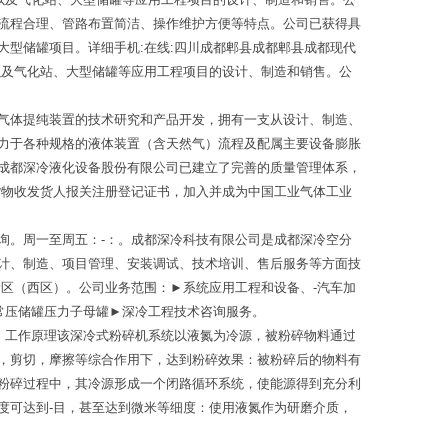
流程合理、管路布置简洁、操作维护方便等特点。公司已获得具
型储罐项目。详细手机:在线:四川成都郫县成都郫县成都现代
以及气化站、大型储罐等应用工程项目的设计、制造和销售。公
气体提纯装置的技术研究和产品开发，拥有一支从设计、制造、
力于各种规格的液体装置（含天然气）流程及配属主要设备膨胀
成都深冷液化设备股份有限公司已建立了完善的质量管理体系，
货物收发货人报关注册登记证书，加入并成为中国工业气体工业
询。周一至周五：-：。成都深冷科技有限公司是成都深冷空分
计、制造、项目管理、安装调试、技术培训、售后服务等方面技
区（西区）。公司业务范围：►系统应用工程和设备、-汽车加
常压储罐压力子母罐►深冷工程技术咨询服务。
。工作原理该深冷式粉碎机系统以液氮为冷源，被粉碎物料通过
，剪切，摩擦等综合作用下，达到粉碎效果：被粉碎后的物料有
粉碎过程中，其冷源形成一个闭路循环系统，使能源得到充分利
度可达到-目，甚至达到微米等细度：使用液氮作为研磨介质，