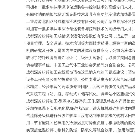
司拥有一批多年从事深冷储运装备与控制技术的高级专门人才
有回收功能的加气站无泵充装技术及具有多功能空温式加热装置
工业港港北四路号成都深冷科技有限公司公司介绍成都深冷科
司拥有一批多年从事深冷储运装备与控制技术的高级专门人才
成都深冷粉碎加工成都深冷液化设备股份有限公司，成立于，
项目管理、安全调试、技术培训等方面技术精湛、经验丰富的
机的研究及开发，是国内主要的液体设备供应商，公司为液体
取得了特种设备制造许可证（、级压力容器），取得了美国总
协会理事单位、中国工业气体工业协会天然气分会副会长。公
成都深冷粉碎加工在线反馈请在这里输入您的问题或建议：请
设备工程有限公司的投资企业。公司专业从事液化天然气应用
术精湛、经验丰富的高素质专业团队，为客户提供优良的产品和
气系统工程（站、撬、移动式）储存汽化、调峰站小区瓶组汽化
成都深冷粉碎加工-型深冷式粉碎机.工作原理及特点本产品整
冷却在低温下实现脆化易粉碎状态后，进入机械粉碎机腔体内
气流筛分级机进行分级并收集：没有达到细度要求的物料返回
用，节省能耗：粉碎用的冷源温度可降至负度，根据物料的脆
实现超低温粉碎，物料的防爆，防氧化等综合效果。.使用范围