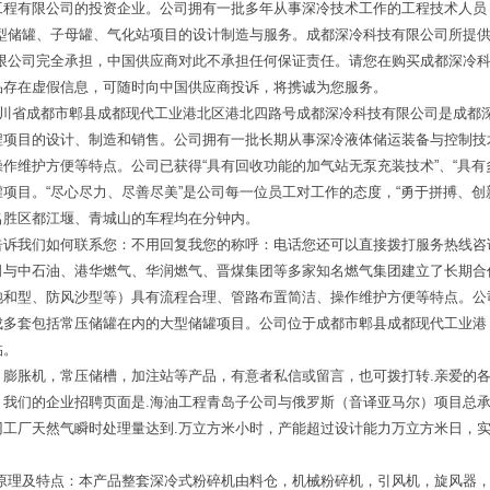
工程有限公司的投资企业。公司拥有一批多年从事深冷技术工作的工程技术人员
大型储罐、子母罐、气化站项目的设计制造与服务。成都深冷科技有限公司所提
有限公司完全承担，中国供应商对此不承担任何保证责任。请您在购买成都深冷
品存在虚假信息，可随时向中国供应商投诉，将携诚为您服务。
四川省成都市郫县成都现代工业港北区港北四路号成都深冷科技有限公司是成都
程项目的设计、制造和销售。公司拥有一批长期从事深冷液体储运装备与控制技
维护方便等特点。公司已获得“具有回收功能的加气站无泵充装技术”、“具有多
项目。“尽心尽力、尽善尽美”是公司每一位员工对工作的态度，“勇于拼搏、创
名胜区都江堰、青城山的车程均在分钟内。
诉我们如何联系您：不用回复我您的称呼：电话您还可以直接拨打服务热线咨询
司与中石油、港华燃气、华润燃气、晋煤集团等多家知名燃气集团建立了长期合
饱和型、防风沙型等）具有流程合理、管路布置简洁、操作维护方便等特点。公
成多套包括常压储罐在内的大型储罐项目。公司位于成都市郫县成都现代工业港
临。
，膨胀机，常压储槽，加注站等产品，有意者私信或留言，也可拨打转.亲爱的
！我们的企业招聘页面是.海油工程青岛子公司与俄罗斯（音译亚马尔）项目总
冈工厂天然气瞬时处理量达到.万立方米小时，产能超过设计能力万立方米日，
作原理及特点：本产品整套深冷式粉碎机由料仓，机械粉碎机，引风机，旋风器