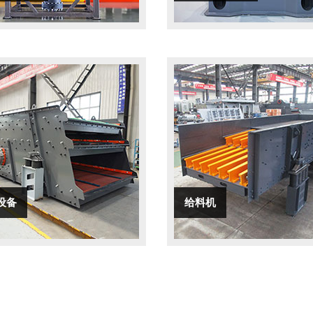
设备
给料机