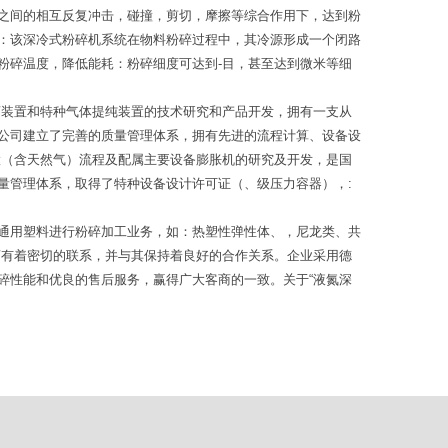
之间的相互反复冲击，碰撞，剪切，摩擦等综合作用下，达到粉
：该深冷式粉碎机系统在物料粉碎过程中，其冷源形成一个闭路
粉碎温度，降低能耗：粉碎细度可达到-目，甚至达到微米等细
离装置和特种气体提纯装置的技术研究和产品开发，拥有一支从
公司建立了完善的质量管理体系，拥有先进的流程计算、设备设
置（含天然气）流程及配属主要设备膨胀机的研究及开发，是国
量管理体系，取得了特种设备设计许可证（、级压力容器），:
通用塑料进行粉碎加工业务，如：热塑性弹性体、，尼龙类、共
商有着密切的联系，并与其保持着良好的合作关系。企业采用德
碎性能和优良的售后服务，赢得广大客商的一致。关于“液氮深