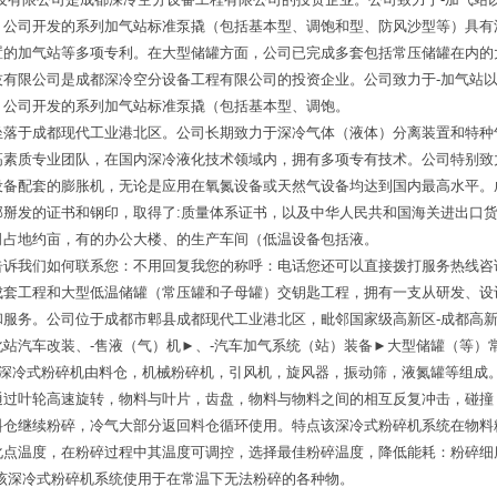
。公司开发的系列加气站标准泵撬（包括基本型、调饱和型、防风沙型等）具有
的加气站等多项专利。在大型储罐方面，公司已完成多套包括常压储罐在内的大
技有限公司是成都深冷空分设备工程有限公司的投资企业。公司致力于-加气站
。公司开发的系列加气站标准泵撬（包括基本型、调饱。
坐落于成都现代工业港北区。公司长期致力于深冷气体（液体）分离装置和特种
高素质专业团队，在国内深冷液化技术领域内，拥有多项专有技术。公司特别致
设备配套的膨胀机，无论是应用在氧氮设备或天然气设备均达到国内最高水平。
部掰发的证书和钢印，取得了:质量体系证书，以及中华人民共和国海关进出口
司占地约亩，有的办公大楼、的生产车间（低温设备包括液。
告诉我们如何联系您：不用回复我您的称呼：电话您还可以直接拨打服务热线咨
成套工程和大型低温储罐（常压罐和子母罐）交钥匙工程，拥有一支从研发、设
服务。公司位于成都市郫县成都现代工业港北区，毗邻国家级高新区-成都高新
站汽车改装、-售液（气）机►、-汽车加气系统（站）装备►大型储罐（等）
套深冷式粉碎机由料仓，机械粉碎机，引风机，旋风器，振动筛，液氮罐等组成
通过叶轮高速旋转，物料与叶片，齿盘，物料与物料之间的相互反复冲击，碰撞
料仓继续粉碎，冷气大部分返回料仓循环使用。特点该深冷式粉碎机系统在物料
化点温度，在粉碎过程中其温度可调控，选择最佳粉碎温度，降低能耗：粉碎细
该深冷式粉碎机系统使用于在常温下无法粉碎的各种物。