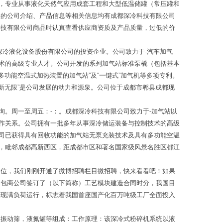
，专业从事液化天然气应用成套工程和大型低温储罐（常压罐和
供的公司介绍、产品信息等相关信息均有成都深冷科技有限公司
科技有限公司商品时认真查看供应商资质及产品质量，过低的价
深冷液化设备股份有限公司的投资企业。公司致力于-汽车加气
术的高级专业人才。公司开发的系列加气站标准泵橇（包括基本
功能空温式加热装置的加气站”及“一键式”加气机等多项专利。
新无限”是公司发展的动力和源泉。公司位于成都市郫县成都现
。周一至周五：-：。成都深冷科技有限公司致力于-加气站以
作关系。公司拥有一批多年从事深冷储运装备与控制技术的高级
司已获得具有回收功能的加气站无泵充装技术及具有多功能空温
，毗邻成都高新西区，距成都市区和著名国家级风景名胜区都江
各位，我们刚刚开通了微博招聘栏目微招聘，快来看看吧！如果
承包商公司签订了（以下简称）工艺模块建造合同时分，我国目
实现满负荷运行，标志着我国首座国产化百万吨级工厂全面投入
，振动筛，液氮罐等组成：工作原理：该深冷式粉碎机系统以液