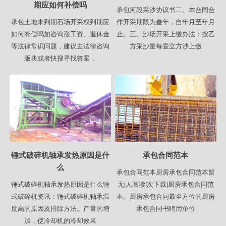
期应如何补偿吗
承包河段采沙协议书二、本合同合
承包土地未到期石场开采权到期应
作开采期限为叁年，自年月至年月
如何补偿吗如咨询涨工资、退休金
止。三、沙场开采上缴办法：按乙
等法律常识问题，建议去法律咨询
方采沙量每壹立方沙上缴
版块或者快搜寻找答案，
锤式破碎机轴承发热原因是什
承包合同范本
么
承包合同范本厨房承包合同范本暂
锤式破碎机轴承发热原因是什么锤
无|人阅读|次下载|厨房承包合同范
式破碎机资讯：锤式破碎机轴承温
本。厨房承包合同最全方位的厨房
度高的原因及排除方法。产量的增
承包合同书聘用单位
加，使冷却机的冷却效果