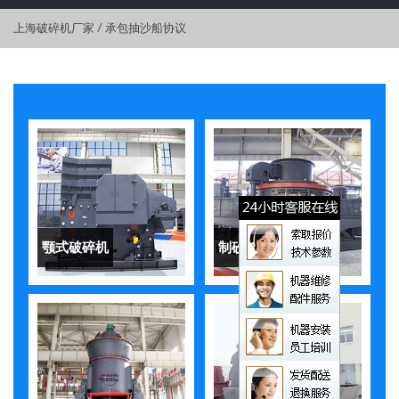
上海破碎机厂家
/
承包抽沙船协议
颚式破碎机
制砂机