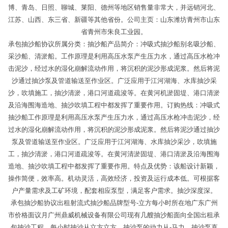
博、青岛、日照、聊城、莱阳、德州等地区销售量非常大，并远销河北、
江苏、山西、东三省、新疆等其他省份。公司主页：山东潍坊青州市山东
省青州市朱良工业园。
承包抽沙船协议所属分类：抽沙船产品简介：冲吸式抽沙船别名吸沙船、
采沙船、清淤船。工作原理是利用高压水泵产生压力水，通过高压水枪冲
击泥沙，经过水的湿化崩解流动作用，将沉积的泥沙形成泥浆。然后将泥
沙通过抽沙泵及管道输送至作业区。广泛应用于江河湖海、水库抽沙采
沙，吹填施工，抽沙清淤，港口河道疏浚等。在黄河机淤固堤、港口清淤
及沿海围海造地、抽沙吹填工程中都发挥了重要作用。订购热线：冲吸式
抽沙船工作原理是利用高压水泵产生压力水，通过高压水枪冲击泥沙，经
过水的湿化崩解流动作用，将沉积的泥沙形成泥浆。然后将泥沙通过抽沙
泵及管道输送至作业区。广泛应用于江河湖海、水库抽沙采沙，吹填施
工，抽沙清淤，港口河道疏浚等。在黄河清淤固堤、港口清淤及沿海围海
造地、抽沙吹填工程中都发挥了重要作用。特点及优势：该船设计新颖，
操作简便，效率高。机动灵活，高效经济，投资及运行成本低。可根据客
户产量需求及工矿环境，配套相应泵型，满足客户需求。抽沙深度深。
承包抽沙船协议出租射流式抽沙船品牌型号-立方每小时所在地广东广州
市价格面议月广州鼎威机械设备有限公司现有几艘抽沙船面向全国出租承
包抽沙工程，每小时抽沙从立方立方，抽沙泵的动力从-马力，抽沙泵直