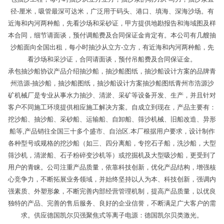
径-厘米，吸管最深可达米，广泛用于码头、港口、填海、深海沙场。有
近海和内河两种船，先看沙场和采砂证，甲方提供地勘报告和海域图及样
本合同，细节请面谈，预付调船费及合同保证金肯定有。本公司有几艘抽
沙船面向全国出租，每小时抽沙从立方-立方，有近海和内河两种船，先
看沙场和采沙证，合同请面谈，预付吊船费及合同保证金。
承包抽沙船协议产品介绍抽沙船，抽沙船图纸，抽沙船设计方案的品牌青
州浩源-抽沙船，抽沙船图纸，抽沙船设计方案抽沙船图纸青州市浩源沙
矿机械厂是专业从事水力抽沙、清淤、采矿等设备开发、生产，并且针对
客户不同施工环境提供相应施工解决方案。自成立到现在，产品主要有：
挖沙船、抽沙船、采砂船、运输船、自卸船、筛沙机械、旧船改造、异形
船等,产品销往全国三十多个盛市、自治区.本厂根据用户要求，设计制作
各种型号或规格的挖沙船（如三、四分离船，专挖石子船，洗沙船，大型
筛沙机，清淤船、石子粉碎变沙机等）或挖掘机及大型吸沙船，更受到了
用户的青睐。公司注重产品质量，依靠科技创新，优化产品结构，增强核
心竞争力，不断拓展业务领域，并始终坚持以人为本、科技创新，强调内
强素质、外塑形象，不断完善内部经营管理机制，提高产品质量，以优良
独特的产品、完善的售后服务、良好的企业信誉，不断满足广大客户的需
求。供应德国凯尔贝强聚焦式等离子电源：德国凯尔贝类激光。