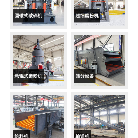
圆锥式破碎机
超细磨粉机
悬辊式磨粉机
筛分设备
给料机
输送机