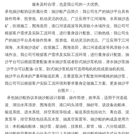
服务及时合理，也是我公司的一大优势。
承包抽沙船协议所属分类：抽沙船产品简介：我公司生产的抽沙平台具有
操作简单、投资低、机动灵活的优点。广泛应用于江河湖海、水库抽沙选
矿，吹填施工，围海造田，港口河道疏浚等风浪较小水域作业。我公司可
根据客户需求及实际工况环境，进行量身设计配套。订购热线：我公司生
产的抽沙平台具有操作简单、投资低、机动灵活的优点。广泛应用于江河
湖海、水库抽沙选矿，吹填施工，围海造田，港口河道疏浚等风浪较小水
域作业。我公司可根据客户需求及实际工况环境，进行量身设计配套。抽
沙平台可以根据需要配备潜水抽沙泵或者卧式抽沙泵机组，潜水抽沙泵抽
沙平台可以配备-台泵。卧式抽沙泵机组可选用电机机组或柴油机机组。
抽沙平台具体的产量和输送距离，主要是取决于配套何种规格的抽沙泵，
我公司可以根据客户实际工况环境和要求量身定做施工方案。更多抽沙平
台图片：。
承包抽沙船协议本抽沙船设计新颖，操作简便，效率高，适用于河道疏
浚、湖泊水库清淤、围海造田、港口码头清理、抽砂等。该设备由船体、
输送系统、进水系统、排空系统等组成，输送系统包括动力、离合器、泥
浆泵等，排空系统包括高压水泵、抽真空装置等。抽沙船的构成及使用方
法：本机械由船体，抽沙泵，柴油机，挂浆机，胶管，锚，六分组成部。
抽沙船按容量的多少分为立方以上方抽沙船。抽沙船按抽砂方式分为自卸