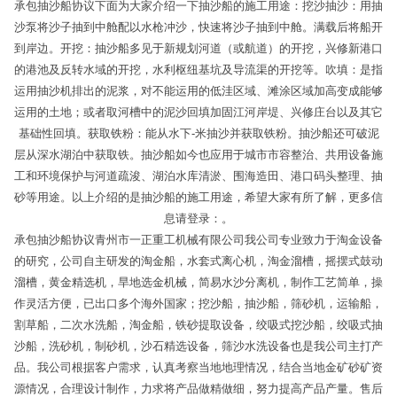
承包抽沙船协议下面为大家介绍一下抽沙船的施工用途：挖沙抽沙：用抽
沙泵将沙子抽到中舱配以水枪冲沙，快速将沙子抽到中舱。满载后将船开
到岸边。开挖：抽沙船多见于新规划河道（或航道）的开挖，兴修新港口
的港池及反转水域的开挖，水利枢纽基坑及导流渠的开挖等。吹填：是指
运用抽沙机排出的泥浆，对不能运用的低洼区域、滩涂区域加高变成能够
运用的土地；或者取河槽中的泥沙回填加固江河岸堤、兴修庄台以及其它
基础性回填。获取铁粉：能从水下-米抽沙并获取铁粉。抽沙船还可破泥
层从深水湖泊中获取铁。抽沙船如今也应用于城市市容整治、共用设备施
工和环境保护与河道疏浚、湖泊水库清淤、围海造田、港口码头整理、抽
砂等用途。以上介绍的是抽沙船的施工用途，希望大家有所了解，更多信
息请登录：。
承包抽沙船协议青州市一正重工机械有限公司我公司专业致力于淘金设备
的研究，公司自主研发的淘金船，水套式离心机，淘金溜槽，摇摆式鼓动
溜槽，黄金精选机，旱地选金机械，简易水沙分离机，制作工艺简单，操
作灵活方便，已出口多个海外国家；挖沙船，抽沙船，筛砂机，运输船，
割草船，二次水洗船，淘金船，铁砂提取设备，绞吸式挖沙船，绞吸式抽
沙船，洗砂机，制砂机，沙石精选设备，筛沙水洗设备也是我公司主打产
品。我公司根据客户需求，认真考察当地地理情况，结合当地金矿砂矿资
源情况，合理设计制作，力求将产品做精做细，努力提高产品产量。售后