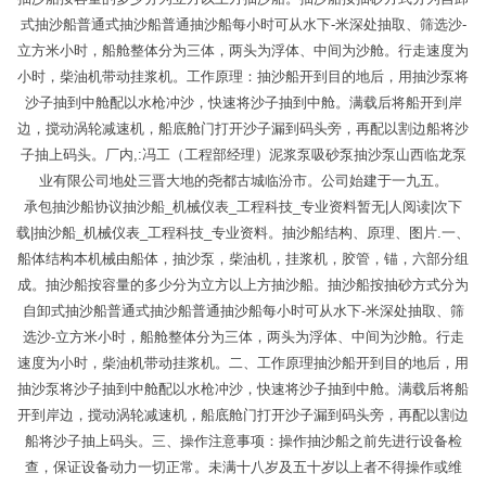
式抽沙船普通式抽沙船普通抽沙船每小时可从水下-米深处抽取、筛选沙-
立方米小时，船舱整体分为三体，两头为浮体、中间为沙舱。行走速度为
小时，柴油机带动挂浆机。工作原理：抽沙船开到目的地后，用抽沙泵将
沙子抽到中舱配以水枪冲沙，快速将沙子抽到中舱。满载后将船开到岸
边，搅动涡轮减速机，船底舱门打开沙子漏到码头旁，再配以割边船将沙
子抽上码头。厂内,:冯工（工程部经理）泥浆泵吸砂泵抽沙泵山西临龙泵
业有限公司地处三晋大地的尧都古城临汾市。公司始建于一九五。
承包抽沙船协议抽沙船_机械仪表_工程科技_专业资料暂无|人阅读|次下
载|抽沙船_机械仪表_工程科技_专业资料。抽沙船结构、原理、图片.一、
船体结构本机械由船体，抽沙泵，柴油机，挂浆机，胶管，锚，六部分组
成。抽沙船按容量的多少分为立方以上方抽沙船。抽沙船按抽砂方式分为
自卸式抽沙船普通式抽沙船普通抽沙船每小时可从水下-米深处抽取、筛
选沙-立方米小时，船舱整体分为三体，两头为浮体、中间为沙舱。行走
速度为小时，柴油机带动挂浆机。二、工作原理抽沙船开到目的地后，用
抽沙泵将沙子抽到中舱配以水枪冲沙，快速将沙子抽到中舱。满载后将船
开到岸边，搅动涡轮减速机，船底舱门打开沙子漏到码头旁，再配以割边
船将沙子抽上码头。三、操作注意事项：操作抽沙船之前先进行设备检
查，保证设备动力一切正常。未满十八岁及五十岁以上者不得操作或维