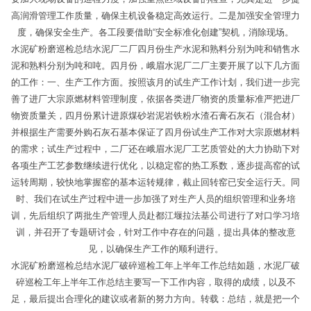
高润滑管理工作质量，确保主机设备稳定高效运行。二是加强安全管理力
度，确保安全生产。各工段要借助“安全标准化创建”契机，消除现场。
水泥矿粉磨巡检总结水泥厂二厂四月份生产水泥和熟料分别为吨和销售水
泥和熟料分别为吨和吨。四月份，峨眉水泥厂二厂主要开展了以下几方面
的工作：一、生产工作方面。按照该月的试生产工作计划，我们进一步完
善了进厂大宗原燃材料管理制度，依据各类进厂物资的质量标准严把进厂
物资质量关，四月份累计进原煤砂岩泥岩铁粉水渣石膏石灰石（混合材）
并根据生产需要外购石灰石基本保证了四月份试生产工作对大宗原燃材料
的需求；试生产过程中，二厂还在峨眉水泥厂工艺质管处的大力协助下对
各项生产工艺参数继续进行优化，以稳定窑的热工系数，逐步提高窑的试
运转周期，较快地掌握窑的基本运转规律，截止回转窑已安全运行天。同
时、我们在试生产过程中进一步加强了对生产人员的组织管理和业务培
训，先后组织了两批生产管理人员赴都江堰拉法基公司进行了对口学习培
训，并召开了专题研讨会，针对工作中存在的问题，提出具体的整改意
见，以确保生产工作的顺利进行。
水泥矿粉磨巡检总结水泥厂破碎巡检工年上半年工作总结如题，水泥厂破
碎巡检工年上半年工作总结主要写一下工作内容，取得的成绩，以及不
足，最后提出合理化的建议或者新的努力方向。转载：总结，就是把一个