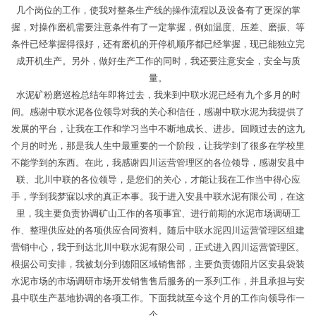
几个岗位的工作，使我对整条生产线的操作流程以及设备有了更深的掌
握，对操作磨机需要注意条件有了一定掌握，例如温度、压差、磨振、等
条件已经掌握得很好，还有磨机的开停机顺序都已经掌握，现已能独立完
成开机生产。另外，做好生产工作的同时，我还要注意安全，安全与质
量。
水泥矿粉磨巡检总结年即将过去，我来到中联水泥已经有九个多月的时
间。感谢中联水泥各位领导对我的关心和信任，感谢中联水泥为我提供了
发展的平台，让我在工作和学习当中不断地成长、进步。回顾过去的这九
个月的时光，那是我人生中最重要的一个阶段，让我学到了很多在学校里
不能学到的东西。在此，我感谢四川运营管理区的各位领导，感谢安县中
联、北川中联的各位领导，是您们的关心，才能让我在工作当中得心应
手，学到我梦寐以求的真正本事。我于进入安县中联水泥有限公司，在这
里，我主要负责协调矿山工作的各项事宜、进行前期的水泥市场调研工
作、整理供应处的各项供应合同资料。随后中联水泥四川运营管理区组建
营销中心，我于到达北川中联水泥有限公司，正式进入四川运营管理区。
根据公司安排，我被划分到德阳区域销售部，主要负责德阳片区安县袋装
水泥市场的市场调研市场开发销售售后服务的一系列工作，并且承担与安
县中联生产基地协调的各项工作。下面我就至今这个月的工作向领导作一
个。