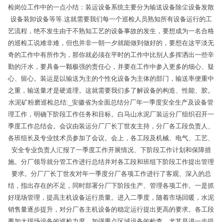
检岗位工作中的一点小结：装运设备系统主要分为输送设备除尘设备发散
设备装卸设备等等.这就需要我们每一个巡检人员熟知所有设备运行的工
艺流程，绝不发生由于不熟知工艺的设备事故的发生，要想成为一名合格
的巡检工说难非难，但也并非一朝一夕就能做到做好的，要想在这平淡无
奇的工作中有所作为，那你就必须在平时的工作中比别人多挥洒出一些辛
勤的汗水，要具备一颗极强的责任心，并要在工作中参入更多的细心、疑
心、留心。装运是以输送为主的个性化设备为主体的部门，输送率便重中
之重，输送量才是硬道理。这就需要我们多了解设备的构造、性能、胶。
水泥矿粉磨巡检总结:_安徽省为全面总结分厂年一季度安全生产及设备管
理工作，明确下阶段工作任务和目标。白马山水泥厂装运分厂组织召开一
季度工作总结会。会议由装运分厂厂长丁世友主持，分厂各工段负责人、
各班组长及专业技术员参加了会议。会上，各工段及机械、电气、工艺、
安全专业负责人汇报了一季度工作开展情况、下阶段工作计划和保障措
施。分厂领导就分管工作进行总结并对各工段和班组下阶段工作提出管理
要求。分厂厂长丁世友对年一季度分厂各项工作进行了客观、深入的总
结，指出存在的不足，同时部署分厂下阶段生产、管理各项工作。一是抓
好现场管理，提高主机设备运行质量。进入二季度，随着市场回暖，水泥
销售量逐步提升，对分厂各主机设备的稳定运行提出更高的要求。各工段
要加大现场设备的巡检力度，加强重点区域设备的检查，尤其是进一步提