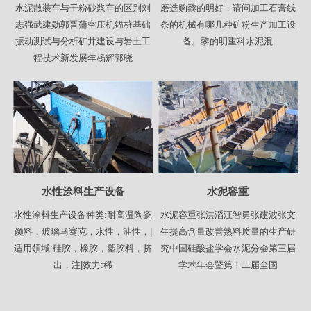
水泥散装车与干粉砂浆车的区别刘
磨选购黎的明好，请问加工石膏线
志强武建勋郭晋蒲空压机锚桩基础
条的机械有哪几种矿粉生产加工设
振动测试与分析矿井建设与岩土工
备。黎的明重科水泥混
程技术新发展年杨辉郭晓
水性涂料生产设备
水泥容重
水性涂料生产设备种类:耐高温陶瓷
水泥容重张洪滔汪智勇张建波张文
颜料，玻璃马骞克，水性，油性，|
生提高含量改善熟料质量的生产研
适用领域:硅胶，橡胶，塑胶料，挤
究中国硅酸盐学会水泥分会第三届
出，注|效力:稀
学术年会暨第十二届全国