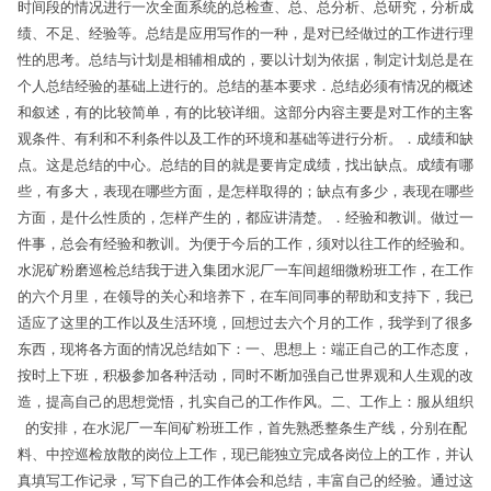
时间段的情况进行一次全面系统的总检查、总、总分析、总研究，分析成
绩、不足、经验等。总结是应用写作的一种，是对已经做过的工作进行理
性的思考。总结与计划是相辅相成的，要以计划为依据，制定计划总是在
个人总结经验的基础上进行的。总结的基本要求．总结必须有情况的概述
和叙述，有的比较简单，有的比较详细。这部分内容主要是对工作的主客
观条件、有利和不利条件以及工作的环境和基础等进行分析。．成绩和缺
点。这是总结的中心。总结的目的就是要肯定成绩，找出缺点。成绩有哪
些，有多大，表现在哪些方面，是怎样取得的；缺点有多少，表现在哪些
方面，是什么性质的，怎样产生的，都应讲清楚。．经验和教训。做过一
件事，总会有经验和教训。为便于今后的工作，须对以往工作的经验和。
水泥矿粉磨巡检总结我于进入集团水泥厂一车间超细微粉班工作，在工作
的六个月里，在领导的关心和培养下，在车间同事的帮助和支持下，我已
适应了这里的工作以及生活环境，回想过去六个月的工作，我学到了很多
东西，现将各方面的情况总结如下：一、思想上：端正自己的工作态度，
按时上下班，积极参加各种活动，同时不断加强自己世界观和人生观的改
造，提高自己的思想觉悟，扎实自己的工作作风。二、工作上：服从组织
的安排，在水泥厂一车间矿粉班工作，首先熟悉整条生产线，分别在配
料、中控巡检放散的岗位上工作，现已能独立完成各岗位上的工作，并认
真填写工作记录，写下自己的工作体会和总结，丰富自己的经验。通过这