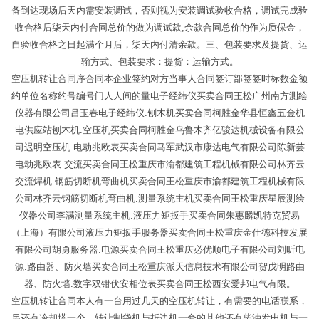
备到达现场后天内需安装调试，否则视为安装调试验收合格，调试完成验
收合格后柒天内付合同总价的做为调试款,余款合同总价的作为质保金，
自验收合格之日起满个月后，柒天内付清余款。三、包装要求及提货、运
输方式、包装要求：提货：运输方式。
空压机转让合同序合同本企业签约对方当事人合同签订部签签时标数金额
约单位名称约号编号门人人间的量电子经纬仪买卖合同王松广州南方测绘
仪器有限公司吕玉春电子经纬仪.刨木机买卖合同柯胜金华县恒鑫五金机
电供应站刨木机.空压机买卖合同柯胜金乌鲁木齐亿骏达机械设备有限公
司迟明空压机.电动兆欧表买卖合同马军武汉市康达电气有限公司陈新芸
电动兆欧表.交流买卖合同王松重庆市渝都建筑工程机械有限公司林齐云
交流焊机.钢筋切断机弯曲机买卖合同王松重庆市渝都建筑工程机械有限
公司林齐云钢筋切断机弯曲机.测量系统主机买卖合同王松重庆星辰测绘
仪器公司李满测量系统主机.液压力矩扳手买卖合同朱惠麟凯特克贸易
（上海）有限公司液压力矩扳手服务器买卖合同王松重庆金仕德科技发展
有限公司胡勇服务器.电源买卖合同王松重庆必优顺电子有限公司刘昕电
源.路由器、防火墙买卖合同王松重庆派天信息技术有限公司贺戊明路由
器、防火墙.数字双钳伏安相位表买卖合同王松西安爱邦电气有限。
空压机转让合同本人有一台用过几天的空压机转让，有需要的电话联系，
另还有冷却塔一个。转让制袋机与折边机一套的其他还有柴油发电机与一