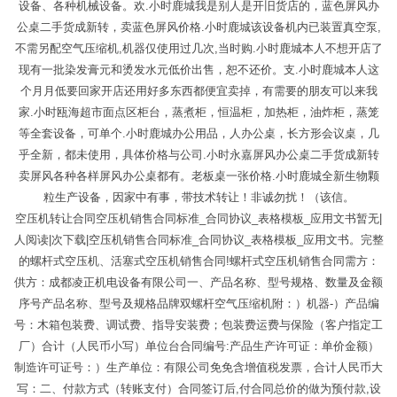
设备、各种机械设备。欢.小时鹿城我是别人是开旧货店的，蓝色屏风办
公桌二手货成新转，卖蓝色屏风价格.小时鹿城该设备机内已装置真空泵,
不需另配空气压缩机,机器仅使用过几次,当时购.小时鹿城本人不想开店了
现有一批染发膏元和烫发水元低价出售，恕不还价。支.小时鹿城本人这
个月月低要回家开店还用好多东西都便宜卖掉，有需要的朋友可以来我
家.小时瓯海超市面点区柜台，蒸煮柜，恒温柜，加热柜，油炸柜，蒸笼
等全套设备，可单个.小时鹿城办公用品，人办公桌，长方形会议桌，几
乎全新，都未使用，具体价格与公司.小时永嘉屏风办公桌二手货成新转
卖屏风各种各样屏风办公桌都有。老板桌一张价格.小时鹿城全新生物颗
粒生产设备，因家中有事，带技术转让！非诚勿扰！（该信。
空压机转让合同空压机销售合同标准_合同协议_表格模板_应用文书暂无|
人阅读|次下载|空压机销售合同标准_合同协议_表格模板_应用文书。完整
的螺杆式空压机、活塞式空压机销售合同!螺杆式空压机销售合同需方：
供方：成都凌正机电设备有限公司一、产品名称、型号规格、数量及金额
序号产品名称、型号及规格品牌双螺杆空气压缩机附：）机器-）产品编
号：木箱包装费、调试费、指导安装费；包装费运费与保险（客户指定工
厂）合计（人民币小写）单位台合同编号:产品生产许可证：单价金额）
制造许可证号：）生产单位：有限公司免免含增值税发票，合计人民币大
写：二、付款方式（转账支付）合同签订后,付合同总价的做为预付款,设