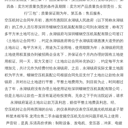
四条：卖方对质量负责的条件及期限：卖方对产品质量负全部责任，实
行“三包”；质量保证期为年。第五条：售后服务。
空压机转让合同年月初，惠州市惠阳区永湖镇人民政府（以下简称永湖镇
府）的工作人员引荐深圳市螺钢空压机装配有限公司到永湖投资，称有万
多平方米土地可出让。同，永湖镇府与深圳螺钢空压机装配有限公司签订
《土地出让合同书》，约定永湖镇政府将位于永湖镇彩塘惠澳大道旁的的
土地出让，每平方米元，用途为工业用地，使用期限为年；永湖镇府同意
土地使用权直接办到被招商企业名下，并保证在个月内办理好国有土地使
用权证。同一天，双方又签订《土地出让合同补充协议》，约定每平方米
增加元，共计元作为经费付给永湖镇府。之后，永湖镇府实际丈量土地面
积为平方米。螺钢空压机装配公司根据合同先后支付了土地出让款给永湖
镇府，并对出让土地进行平整，平整土地费用为。到目前为止，时间都过
去了年，永湖镇府没有办理土地使用证给深圳螺钢空压机装配有限公司，
但是土地出让款也一直没有返还给投资商。无奈之下于向法院起诉，请求
永湖镇府返还土地出让款万及利息，赔偿平整土地费及利息。经。
空压机转让合同有西湖的台钻，的仪表和的仪表空压机抛光机纸箱桌子塑
料筐木框等等.龙湾出售二手永磁变频空压机无任何问题开机马上使用，
声音轻，是真.乐清高价求购：制鞋设备、发电机、变压器，冲床、电镀