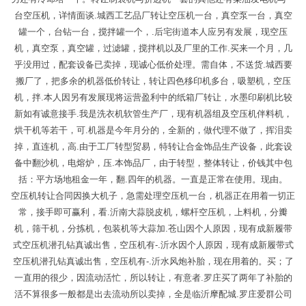
台空压机，详情面谈.城西工艺品厂转让空压机一台，真空泵一台，真空
罐一个，台钻一台，搅拌罐一个，.后宅街道本人应另有发展，现空压
机，真空泵，真空罐，过滤罐，搅拌机以及厂里的工作.买来一个月，几
乎没用过，配套设备已卖掉，现诚心低价处理。需自体，不送货.城西要
搬厂了，把多余的机器低价转让，转让四色移印机多台，吸塑机，空压
机，拌.本人因另有发展现将运营盈利中的纸箱厂转让，水墨印刷机比较
新如有诚意接手.我是洗衣机软管生产厂，现有机器组及空压机伴料机，
烘干机等若干，可.机器是今年月分的，全新的，做代理不做了，挥泪卖
掉，直连机，高.由于工厂转型贸易，特转让合金饰品生产设备，此套设
备中翻沙机，电熔炉，压.本饰品厂，由于转型，整体转让，价钱其中包
括：平方场地租金一年，翻.四年的机器。一直是正常在使用。现由。
空压机转让合同因换大机子，急需处理空压机一台，机器正在用着一切正
常，接手即可赢利，看.沂南大蒜脱皮机，螺杆空压机，上料机，分瓣
机，筛干机，分拣机，包装机等大蒜加.苍山因个人原因，现有成新履带
式空压机潜孔钻真诚出售，空压机有-.沂水因个人原因，现有成新履带式
空压机潜孔钻真诚出售，空压机有-.沂水风炮补胎，现在用着的。买；了
一直用的很少，因流动活忙，所以转让，有意者.罗庄买了两年了补胎的
活不算很多一般都是出去流动所以卖掉，全是临沂摩配城.罗庄爱群公司