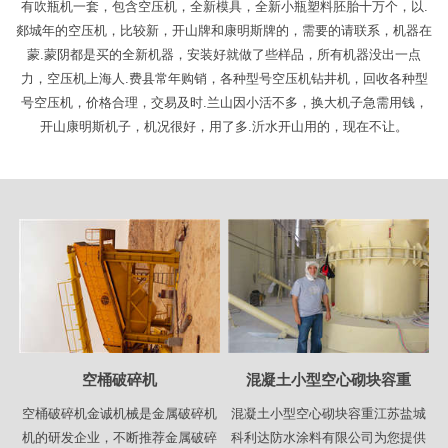
有吹瓶机一套，包含空压机，全新模具，全新小瓶塑料胚胎十万个，以.
郯城年的空压机，比较新，开山牌和康明斯牌的，需要的请联系，机器在
蒙.蒙阴都是买的全新机器，安装好就做了些样品，所有机器没出一点
力，空压机上海人.费县常年购销，各种型号空压机钻井机，回收各种型
号空压机，价格合理，交易及时.兰山因小活不多，换大机子急需用钱，
开山康明斯机子，机况很好，用了多.沂水开山用的，现在不让。
空桶破碎机
混凝土小型空心砌块容重
空桶破碎机金诚机械是金属破碎机
混凝土小型空心砌块容重江苏盐城
机的研发企业，不断推荐金属破碎
科利达防水涂料有限公司为您提供