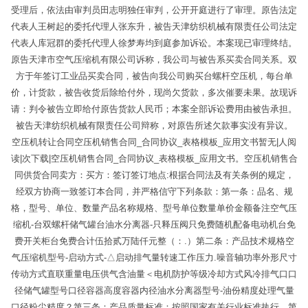
受理后，依法由审判员田志明独任审判，公开开庭进行了审理。原告法定
代表人王树起的委托代理人张东升，被告天津纺织机械有限责任公司法定
代表人库冠群的委托代理人徐梦寿均到庭参加诉讼。本案现已审理终结。
原告天津市空气压缩机有限公司诉称，我公司与被告系买卖合同关系。双
方于年签订工业品买卖合同，被告向我公司购买台螺杆空压机，每台单
价，计货款，被告收货后除给付外，现尚欠货款，多次催要未果。故现诉
请：判令被告立即给付原告货款人民币；本案全部诉讼费用由被告承担。
被告天津纺织机械有限责任公司辩称，对原告所述欠款事实没有异议。
空压机转让合同空压机销售合同_合同协议_表格模板_应用文书暂无|人阅
读|次下载|空压机销售合同_合同协议_表格模板_应用文书。空压机销售合
同供货合同卖方：买方：签订签订地点:根据合同法及有关条例的规定，
经双方协商一致签订本合同，并严格信守下列条款：第一条：品名、规
格，型号、单位、数量产品名称规格、型号单位数量单价金额备注空气压
缩机-台双螺杆储气罐台油水分离器-只释压阀只免费随机配备电动机台免
费开关柜台免费合计伍拾贰万陆仟元整（：.）第二条：产品技术规格空
气压缩机型号-启动方式-△启动排气量转速工作压力.噪音轴功率外形尺寸
传动方式直联重量电压供气含油量＜电机防护等级冷却方式风冷排气口口
径储气罐型号口径容器高度容器内径油水分离器型号-油份精度处理气量
口径粉尘精度？第三条：产品质量标准：按照国家有关行业标准执行。第