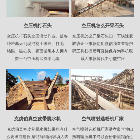
空压机打石头
空压机怎么开采石头
空压机打石头全国流动作业。破各
空压机怎么开采石头扫一下快速获
种桩基天到现混凝土破碎、打毛、
取该企业推荐使用微信我查查等扫
钻眼、破桩头、桥面凿毛本人拥有
码工具扫描后可直接保存为手机联
数十台空压机武汉湖北混
系人推荐替代中小型空压
克虏伯真空皮带脱水机
空气喷射选粉机厂家
克虏伯真空皮带脱水机如果您有什
空气喷射选粉机厂家潘孝良李坤山
么要求或建议,请将详细内容填入表
熟料辊压机半终联合粉磨流程的生