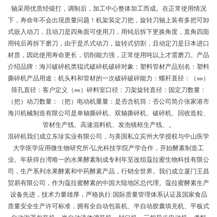
轴采用优质经锻打，调制后，加工中心整体加工而成。在正常使用情况
下，寿命年不会出现质量问题！机架装定刀把，旋转刀轴上装有多把可卸
式嵌入动刀，且动刀是四角面可使用刀，用钝后拆下更换角度，直角四面
用钝后再拆下磨刀，由于是爪式动刀，旋转式切割，且动定刀是日本进口
材质，因此使用寿命更长，切削能力强，正常使用吨以上才需磨刀。产品
介绍品牌：海川破碎机类辊式破碎机破碎对象：塑料管材产品别名：塑料
撕碎机产品用途：机头料和管材的一次破碎破碎能力：螺杆直径：（㎜）
筛孔直径：客户定义（㎜）碎料室口径：刀架旋转直径：固定刀数量：
（把）动刀数量：（把）电动机重量：是否含机筒：否公司简介张家港市
海川机械制造有限公司是单轴撕碎机、双轴撕碎机、破碎机、回收造粒、
管材生产线、高速混料机、发泡镜框生产线、。
混碎机我们成立东珍实业有限公司，与美国私立宾州大学授权与中山医学
大学医学应用微生物研究所-弘光科技学院产学合作，开始酵素制造工
业。年获得台湾唯一的水果酵素制成专利年至改组蔻拉蜜生物科技有限公
司，生产系列水果酵素和中药酵素产品，行销全世界。我们成立厦门王昌
贸易有限公司，作为蔻拉蜜酵素的中国大陆地区总代理。蔻拉蜜酵素生产
设备先进，技术力量雄厚，严格执行:国际质量管理体系认证及国家食品
质量安全生产许可标准，拥有全自动包装机、半自动胶囊填充机、平板式