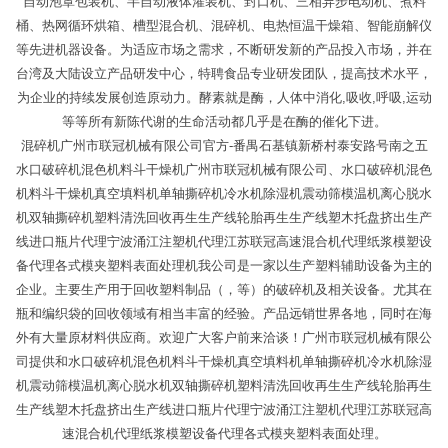
自动泡罩包装机、半自动液体灌装机、封口机、三相异步电动机、煮料
桶、热网循环烘箱、槽型混合机、混碎机、电热恒温干燥箱、智能崩解仪
等先进机器设备。为适应市场之需求，不断研发新的产品投入市场，并在
台湾及大陆设立产品研发中心，特聘食品专业研发团队，提高技术水平，
为企业的持续发展创造原动力。酵素就是酶，人体中消化,吸收,呼吸,运动
等等所有新陈代谢的生命活动都几乎是在酶的催化下进。
混碎机广州市联冠机械有限公司官方-番禺石基镇新桥村泰安路号南之五
水口破碎机混色机料斗干燥机广州市联冠机械有限公司、水口破碎机混色
机料斗干燥机真空填料机单轴撕碎机冷水机除湿机震动筛模温机离心脱水
机双轴撕碎机塑料清洗回收再生生产线轮胎再生生产线塑木托盘挤出生产
线进口瓶片代理宁波涌江注塑机代理江苏联冠高速混合机代理纸浆模塑设
备代理各式模夹塑料表面处理机我公司是一家以生产塑料辅助设备为主的
企业。主要生产用于回收塑料制品（，等）的破碎机及相关设备。尤其在
瓶和编织袋的回收领域有相当丰富的经验。产品远销世界各地，同时在海
外有大量原材料供应商。欢迎广大客户前来洽谈！广州市联冠机械有限公
司提供和水口破碎机混色机料斗干燥机真空填料机单轴撕碎机冷水机除湿
机震动筛模温机离心脱水机双轴撕碎机塑料清洗回收再生生产线轮胎再生
生产线塑木托盘挤出生产线进口瓶片代理宁波涌江注塑机代理江苏联冠高
速混合机代理纸浆模塑设备代理各式模夹塑料表面处理。