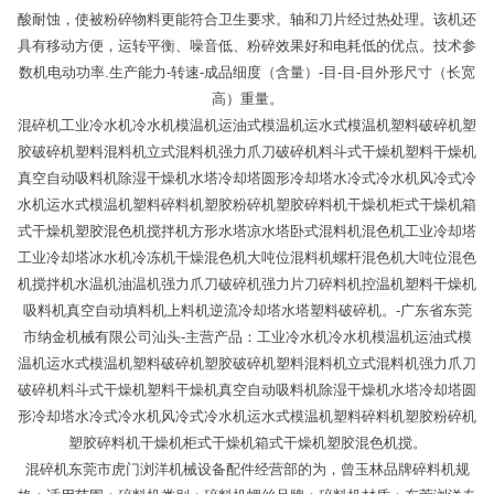
酸耐蚀，使被粉碎物料更能符合卫生要求。轴和刀片经过热处理。该机还
具有移动方便，运转平衡、噪音低、粉碎效果好和电耗低的优点。技术参
数机电动功率.生产能力-转速-成品细度（含量）-目-目-目外形尺寸（长宽
高）重量。
混碎机工业冷水机冷水机模温机运油式模温机运水式模温机塑料破碎机塑
胶破碎机塑料混料机立式混料机强力爪刀破碎机料斗式干燥机塑料干燥机
真空自动吸料机除湿干燥机水塔冷却塔圆形冷却塔水冷式冷水机风冷式冷
水机运水式模温机塑料碎料机塑胶粉碎机塑胶碎料机干燥机柜式干燥机箱
式干燥机塑胶混色机搅拌机方形水塔凉水塔卧式混料机混色机工业冷却塔
工业冷却塔冰水机冷冻机干燥混色机大吨位混料机螺杆混色机大吨位混色
机搅拌机水温机油温机强力爪刀破碎机强力片刀碎料机控温机塑料干燥机
吸料机真空自动填料机上料机逆流冷却塔水塔塑料破碎机。-广东省东莞
市纳金机械有限公司汕头-主营产品：工业冷水机冷水机模温机运油式模
温机运水式模温机塑料破碎机塑胶破碎机塑料混料机立式混料机强力爪刀
破碎机料斗式干燥机塑料干燥机真空自动吸料机除湿干燥机水塔冷却塔圆
形冷却塔水冷式冷水机风冷式冷水机运水式模温机塑料碎料机塑胶粉碎机
塑胶碎料机干燥机柜式干燥机箱式干燥机塑胶混色机搅。
混碎机东莞市虎门浏洋机械设备配件经营部的为，曾玉林品牌碎料机规