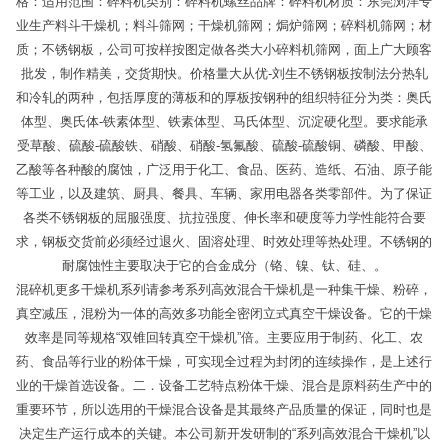
格：适用范围：碎料机类别：碎料机螺丝品牌：碎料机材质：东莞浏洋专
业生产料斗干燥机；料斗筛网；干燥机筛网；焗炉筛网；碎料机筛网；材
质；不锈钢板，公司可按样按图定做各类大小碎料机筛网，面上广大顾客
批发，制作精美，交货期快。价格量大从优-刘生不锈钢板按制法分热轧
和冷轧的两种，包括厚度的薄板和的厚板按钢种的组织特征分为类：奥氏
体型、奥氏体-铁素体型、铁素体型、马氏体型、沉淀硬化型。要求能承
受草酸、硫酸-硫酸铁、硝酸、硝酸-氢氟酸、硫酸-硫酸铜、磷酸、甲酸、
乙酸等各种酸的腐蚀，广泛用于化工、食品、医药、造纸、石油、原子能
等工业，以及建筑、厨具、餐具、车辆、家用电器各类零部件。为了保证
各类不锈钢板的屈服强度、抗拉强度、伸长率和硬度等力学性能符合要
求，钢板交货前必须经过退火、固溶处理、时效处理等热处理。不锈钢的
耐腐蚀性主要取决于它的合金成分（铬、镍、钛、硅、。
混碎机更多干燥机系列请参考系列高效混合干燥机是一种集干燥、粉碎，
真空减压，混粉为一体的高效多功能全密闭立式真空干燥设备。它的干燥
效率是同等规格“双锥回转真空干燥机”倍。主要应用于制药、化工、农
药、食品等行业的粉体干燥，可实现全过程为封闭的连续操作，是上述行
业的干燥首选设备。二．设备工艺特点粉体干燥、混合是原料药生产中的
重要环节，所以选用的干燥混合设备是其最终产品质量的保证，同时也是
决定生产运行成本的关键。本公司新开发研制的“系列高效混合干燥机”以