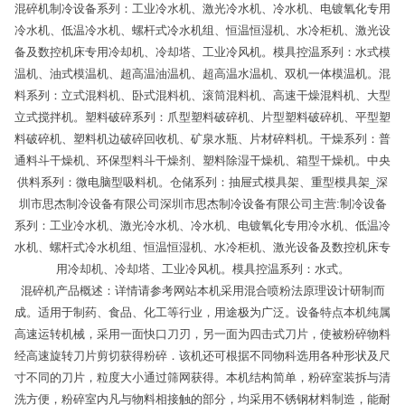
混碎机制冷设备系列：工业冷水机、激光冷水机、冷水机、电镀氧化专用
冷水机、低温冷水机、螺杆式冷水机组、恒温恒湿机、水冷柜机、激光设
备及数控机床专用冷却机、冷却塔、工业冷风机。模具控温系列：水式模
温机、油式模温机、超高温油温机、超高温水温机、双机一体模温机。混
料系列：立式混料机、卧式混料机、滚筒混料机、高速干燥混料机、大型
立式搅拌机。塑料破碎系列：爪型塑料破碎机、片型塑料破碎机、平型塑
料破碎机、塑料机边破碎回收机、矿泉水瓶、片材碎料机。干燥系列：普
通料斗干燥机、环保型料斗干燥剂、塑料除湿干燥机、箱型干燥机。中央
供料系列：微电脑型吸料机。仓储系列：抽屉式模具架、重型模具架_深
圳市思杰制冷设备有限公司深圳市思杰制冷设备有限公司主营:制冷设备
系列：工业冷水机、激光冷水机、冷水机、电镀氧化专用冷水机、低温冷
水机、螺杆式冷水机组、恒温恒湿机、水冷柜机、激光设备及数控机床专
用冷却机、冷却塔、工业冷风机。模具控温系列：水式。
混碎机产品概述：详情请参考网站本机采用混合喷粉法原理设计研制而
成。适用于制药、食品、化工等行业，用途极为广泛。设备特点本机纯属
高速运转机械，采用一面快口刀刃，另一面为四击式刀片，使被粉碎物料
经高速旋转刀片剪切获得粉碎．该机还可根据不同物科选用各种形状及尺
寸不同的刀片，粒度大小通过筛网获得。本机结构简单，粉碎室装拆与清
洗方便，粉碎室内凡与物料相接触的部分，均采用不锈钢材料制造，能耐