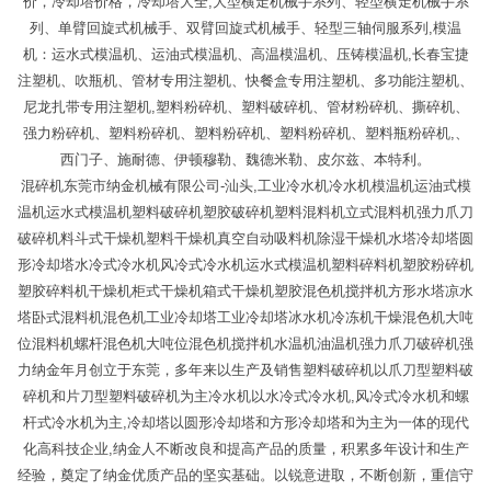
价，冷却塔价格，冷却塔大全,大型横走机械手系列、轻型横走机械手系
列、单臂回旋式机械手、双臂回旋式机械手、轻型三轴伺服系列,模温
机：运水式模温机、运油式模温机、高温模温机、压铸模温机,长春宝捷
注塑机、吹瓶机、管材专用注塑机、快餐盒专用注塑机、多功能注塑机、
尼龙扎带专用注塑机,塑料粉碎机、塑料破碎机、管材粉碎机、撕碎机、
强力粉碎机、塑料粉碎机、塑料粉碎机、塑料粉碎机、塑料瓶粉碎机,、
西门子、施耐德、伊顿穆勒、魏德米勒、皮尔兹、本特利。
混碎机东莞市纳金机械有限公司-汕头,工业冷水机冷水机模温机运油式模
温机运水式模温机塑料破碎机塑胶破碎机塑料混料机立式混料机强力爪刀
破碎机料斗式干燥机塑料干燥机真空自动吸料机除湿干燥机水塔冷却塔圆
形冷却塔水冷式冷水机风冷式冷水机运水式模温机塑料碎料机塑胶粉碎机
塑胶碎料机干燥机柜式干燥机箱式干燥机塑胶混色机搅拌机方形水塔凉水
塔卧式混料机混色机工业冷却塔工业冷却塔冰水机冷冻机干燥混色机大吨
位混料机螺杆混色机大吨位混色机搅拌机水温机油温机强力爪刀破碎机强
力纳金年月创立于东莞，多年来以生产及销售塑料破碎机以爪刀型塑料破
碎机和片刀型塑料破碎机为主冷水机以水冷式冷水机,风冷式冷水机和螺
杆式冷水机为主,冷却塔以圆形冷却塔和方形冷却塔和为主为一体的现代
化高科技企业,纳金人不断改良和提高产品的质量，积累多年设计和生产
经验，奠定了纳金优质产品的坚实基础。以锐意进取，不断创新，重信守