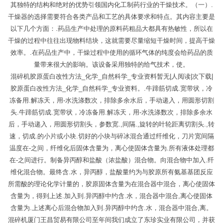
其独特的结构和绝对的优势引领国内化工制药行业的干燥技术。（一）.
干燥器的选择需要符合各类产品和工艺的具体要求和特点。其内容主要是
以下几个方面：.药品生产中处理的原料药粗品大都具有热敏性，所以在
干燥的过程中往往出现物料结块，这就需要尽量缩短干燥时间，提高干燥
效率。.在药品生产中，干燥过程中使用的循环气体的纯度会给药品的质
量带来很大的影响。该设备采用独特的给气技术，使。
混碎机胶原蛋白改性方法_化学_自然科学_专业资料暂无|人阅读|次下载|
胶原蛋白改性方法_化学_自然科学_专业资料。.牛蹄筋切成.宽带状，冷
冻备用.解冻天，用-水洗涤数次，排除多余水后，手动递入，用圆形切割
头.牛蹄筋切成.宽带状，冷冻备用.解冻天，用-水洗涤数次，排除多余水
后，手动递入，用圆形切割头，参数宽.,间隔.,旋转的叶轮距离切割头.,转
速，切成.的小片或小块.切好的小块与碎冰混合通过纤维化，刀片宽间隔
温度在-之间，纤维化后固体含量为，离心使固体含量为.所有液体处理都
在-之间进行。制备异丙醇和盐酸（浓盐酸）混合物。向混合物中加入.纤
维化混合物。最终含.水，异丙醇，盐酸量约为与胶原所有氨基基团反应
所需酸的理论化学计量的，胶原固体含量为在混合器中混合，离心使固体
含量为，得到上述.加入到.异丙醇中约含.水，混合器中混合,离心使固体
含量为.上述离心后混合物加入到.异丙醇中约含.水，混合器中混合,离。
混碎机厦门王昌贸易有限公司至年间我们成立了东珍实业有限公司，并获