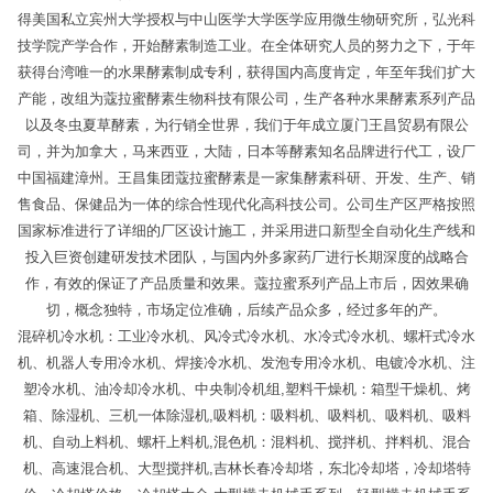
得美国私立宾州大学授权与中山医学大学医学应用微生物研究所，弘光科
技学院产学合作，开始酵素制造工业。在全体研究人员的努力之下，于年
获得台湾唯一的水果酵素制成专利，获得国内高度肯定，年至年我们扩大
产能，改组为蔻拉蜜酵素生物科技有限公司，生产各种水果酵素系列产品
以及冬虫夏草酵素，为行销全世界，我们于年成立厦门王昌贸易有限公
司，并为加拿大，马来西亚，大陆，日本等酵素知名品牌进行代工，设厂
中国福建漳州。王昌集团蔻拉蜜酵素是一家集酵素科研、开发、生产、销
售食品、保健品为一体的综合性现代化高科技公司。公司生产区严格按照
国家标准进行了详细的厂区设计施工，并采用进口新型全自动化生产线和
投入巨资创建研发技术团队，与国内外多家药厂进行长期深度的战略合
作，有效的保证了产品质量和效果。蔻拉蜜系列产品上市后，因效果确
切，概念独特，市场定位准确，后续产品众多，经过多年的产。
混碎机冷水机：工业冷水机、风冷式冷水机、水冷式冷水机、螺杆式冷水
机、机器人专用冷水机、焊接冷水机、发泡专用冷水机、电镀冷水机、注
塑冷水机、油冷却冷水机、中央制冷机组,塑料干燥机：箱型干燥机、烤
箱、除湿机、三机一体除湿机,吸料机：吸料机、吸料机、吸料机、吸料
机、自动上料机、螺杆上料机,混色机：混料机、搅拌机、拌料机、混合
机、高速混合机、大型搅拌机,吉林长春冷却塔，东北冷却塔，冷却塔特