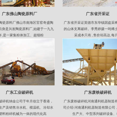
广东佛山陶瓷原料厂
广东省开采证
陶瓷原料厂佛山市南海区官窑奇盛陶
广东省开采证英德市东华镇因盗采
前身是兴发陶瓷原料厂,始建于一九九
的山体支离破碎。李秀婷摄一吨稀
年,是一家集粉体加工、超细粉
采成本只有.,售价却高达,每
广东工业破碎机
广东废铁破碎机
破碎机纳金公司于年月创立于香港，
广东废铁破碎机河南通利机器制造
生产及销售冷水机、模温机、冷却水
司介绍-河南通利机器制造有限公司
塑料粉碎机械为一体的现代化高
生产大、中型系列破碎设备、