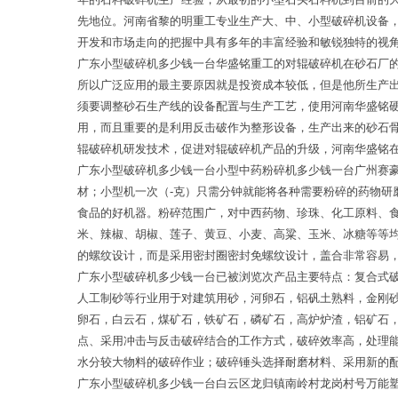
先地位。河南省黎的明重工专业生产大、中、小型破碎机设备
开发和市场走向的把握中具有多年的丰富经验和敏锐独特的视
广东小型破碎机多少钱一台华盛铭重工的对辊破碎机在砂石厂
所以广泛应用的最主要原因就是投资成本较低，但是他所生产
须要调整砂石生产线的设备配置与生产工艺，使用河南华盛铭
用，而且重要的是利用反击破作为整形设备，生产出来的砂石
辊破碎机研发技术，促进对辊破碎机产品的升级，河南华盛铭
广东小型破碎机多少钱一台小型中药粉碎机多少钱一台广州赛
材；小型机一次（-克）只需分钟就能将各种需要粉碎的药物研
食品的好机器。粉碎范围广，对中西药物、珍珠、化工原料、
米、辣椒、胡椒、莲子、黄豆、小麦、高粱、玉米、冰糖等等
的螺纹设计，而是采用密封圈密封免螺纹设计，盖合非常容易
广东小型破碎机多少钱一台已被浏览次产品主要特点：复合式
人工制砂等行业用于对建筑用砂，河卵石，铝矾土熟料，金刚
卵石，白云石，煤矿石，铁矿石，磷矿石，高炉炉渣，铝矿石
点、采用冲击与反击破碎结合的工作方式，破碎效率高，处理
水分较大物料的破碎作业；破碎锤头选择耐磨材料、采用新的
广东小型破碎机多少钱一台白云区龙归镇南岭村龙岗村号万能