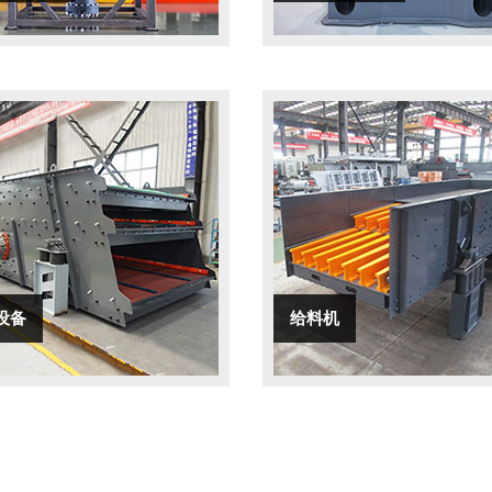
设备
给料机