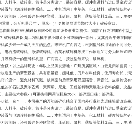
固。入料斗、破碎室、筛斗是分离设计，装卸容易。缓冲室进料与进口垂帘式设
护装置与电源连锁保护系统。二．本机适用于中草药、化工材料、硬度较低的矿
整刀片间隙，还可破碎各种吹塑膜、压延膜、薄片、薄板等塑料废品。三．主要
把重量：公斤机器尺寸：.厘米-（可更换筛网调节颗粒大小）破碎室口。
息由郑州科恒机械设备有限公司选矿设备事业部提供。如需了解更详细的小型
？-破碎机设备.是工程机械中很小却又不可或缺的一部分，尤其是近年来在国
机多少钱一台成为关注的热点。破碎机广而言之，根据型号和用途的不同可分为
机、电石渣破碎机、原煤破碎机、石英石破碎机等按工作原理又可分为层压式破
，并没有统一的型号和机型，广而言之，按照型号来说，破碎机。
资金额：以上品牌历史：年以上品牌发源地：广州所属区域：白云龙归加盟费：
后改造生产的新型设备，具有质量轻，能耗低，刀片材料优良，使用寿命长，清
垂帘式设计，避免材料飞溅。破碎室前后壁采用双层隔音，噪音低。皮带轮设有
较低的矿石以及聚苯乙烯、聚丙烯、尼龙、工程塑料和聚氯泡沫软料的废、次品
．主要技术参数-（可更换筛网调节颗粒大小）破碎室口径：破碎能。
多少钱一台？一．本司生产的万能破碎机结合了国内外行业的先进经验后改造生
固。入料斗、破碎室、筛斗是分离设计，装卸容易。缓冲室进料与进口垂帘式设
护装置与电源连锁保护系统。二．本机适用于中草药、化工材料、硬度较低的矿
整刀片间隙，还可破碎各种吹塑膜、压延膜、薄片、薄板等塑料废品。三．主.