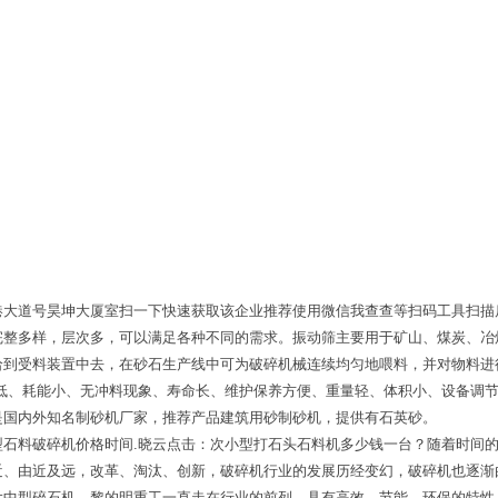
港大道号昊坤大厦室扫一下快速获取该企业推荐使用微信我查查等扫码工具扫描
完整多样，层次多，可以满足各种不同的需求。振动筛主要用于矿山、煤炭、冶
给到受料装置中去，在砂石生产线中可为破碎机械连续均匀地喂料，并对物料进
声低、耗能小、无冲料现象、寿命长、维护保养方便、重量轻、体积小、设备调
是国内外知名制砂机厂家，推荐产品建筑用砂制砂机，提供有石英砂。
型石料破碎机价格时间.晓云点击：次小型打石头石料机多少钱一台？随着时间
近、由近及远，改革、淘汰、创新，破碎机行业的发展历经变幻，破碎机也逐渐
大中型碎石机，黎的明重工一直走在行业的前列，具有高效、节能、环保的特性