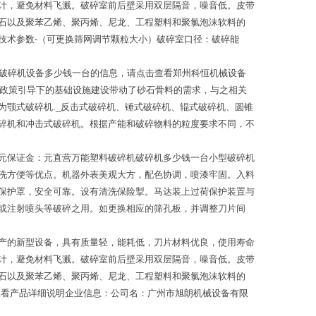
计，避免材料飞溅。破碎室前后壁采用双层隔音，噪音低。皮带
石以及聚苯乙烯、聚丙烯、尼龙、工程塑料和聚氯泡沫软料的
技术参数-（可更换筛网调节颗粒大小）破碎室口径：破碎能
_破碎机设备多少钱一台的信息，请点击查看郑州科恒机械设备
家政策引导下的基础设施建设带动了砂石骨料的需求，与之相关
颚式破碎机._反击式破碎机、锤式破碎机、辊式破碎机、圆锥
碎机和冲击式破碎机。根据产能和破碎物料的粒度要求不同，不
元保证金：元直营万能塑料破碎机破碎机多少钱一台小型破碎机
洗方便等优点。机器外表美观大方，配色协调，喷漆牢固。入料
保护罩，安全可靠。设有清洗保险掣。马达装上过荷保护装置与
或注射喷头等破碎之用。如更换相应的筛孔板，并调整刀片间
产的新型设备，具有质量轻，能耗低，刀片材料优良，使用寿命
计，避免材料飞溅。破碎室前后壁采用双层隔音，噪音低。皮带
石以及聚苯乙烯、聚丙烯、尼龙、工程塑料和聚氯泡沫软料的
查看产品详细说明企业信息：公司名：广州市旭朗机械设备有限