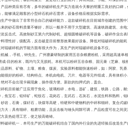
，产品种类应有尽有，多年的破碎机生产实力造就今天黎的明重工良好的口碑，
角，能够满足顾客的小型碎石机碎石需求，设备价格应根据实际需求。
的生产中做出了非常符合自己的破碎能力，这款破碎机在目前城市创建的范围中
出来的砂石骨料质量不够好，所以一般并不用于大型建筑、高速铁路建筑、水电
硬岩反击式、高效制砂王第六代制砂机、超细圆锥破碎机等设备，破碎作业出表
骨料理性好，级配高，反击破是目前整形效果最好设备。降低对辊破碎机的能耗
在对辊破碎机的节能方面有很大作为，其生产的对辊破碎机设备不仅。
豪机械，-手机，钟先生。广州赛豪研制的家用五谷杂粮磨粉机，采用超高速单
磨成-目的粉末，既均匀又无损耗。本机可以粉碎五谷杂粮、固元膏（芝麻、核
食品原料、矿物、土壤、粮食、煤炭、实验原料都能快速粉碎，如：阿胶、乳香
均能很好的粉碎。结构特点、本机由电机、刀片、电器等元件组成，具有体积小
，绝对不会出现卡碗现象，操作很方便。新款的扣押式的，盖合。
破碎机目前被广泛应用于焦化，玻璃粉碎，水电，选矿，建筑，铁路，公路，耐
砂，焦宝石，铅锌矿，蛇纹石，花岗石，玄武石，石灰石，水泥生料和熟料，钼
，砂岩，石膏，煤矸石，块煤等高硬，特硬和中硬物料的中碎和细碎。复合式破
能力大；具有细碎、粗磨功能，且反击板与锤头间隙可调，产品粒度可在之间灵
配方及热处理工艺，使之较高铬铸。
塑料破碎机一．本司生产的万能破碎机结合了国内外行业的先进经验后改造生产