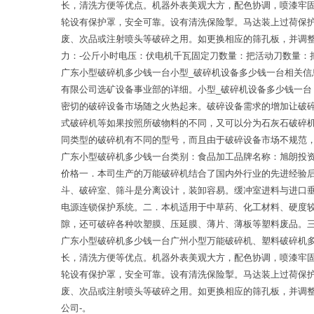
长，清洗方便等优点。机器外表美观大方，配色协调，喷漆牢
轮设有保护罩，安全可靠。设有清洗保险掣。马达装上过荷保
废、次品或注射喷头等破碎之用。如更换相应的筛孔板，并调
力：-公斤小时电压：伏电机千瓦固定刀数量：把活动刀数量：
广东小型破碎机多少钱一台小型_破碎机设备多少钱一台相关信
有限公司选矿设备事业部的详细。小型_破碎机设备多少钱一台
密切的破碎设备市场随之火热起来。破碎设备需求的增加让破碎
式破碎机等如果按照所破物料的不同，又可以分为石灰石破碎
同类型的破碎机有不同的型号，而且由于破碎设备市场不规范
广东小型破碎机多少钱一台类别：食品加工品牌名称：旭朗投
价格一．本司生产的万能破碎机结合了国内外行业的先进经验
斗、破碎室、筛斗是分离设计，装卸容易。缓冲室进料与进口
电源连锁保护系统。二．本机适用于中草药、化工材料、硬度
隙，还可破碎各种吹塑膜、压延膜、薄片、薄板等塑料废品。三
广东小型破碎机多少钱一台广州小型万能破碎机、塑料破碎机
长，清洗方便等优点。机器外表美观大方，配色协调，喷漆牢
轮设有保护罩，安全可靠。设有清洗保险掣。马达装上过荷保
废、次品或注射喷头等破碎之用。如更换相应的筛孔板，并调
公司-。