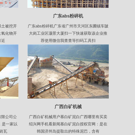
广东abs粉碎机
稀土被挖开
广东abs粉碎机广东省广州市天河区东圃镇车陂
土氧化物开
大岗工业区灏景大厦扫一下快速获取该企业推
月近
荐使用微信我查查等扫码工具扫
广西白矿机械
有限公司公
广西白矿机械用户慕白矿泥白广西哪里有买卖
，是一家以
绍兴网手机看新闻慕白矿泥白授权官网：是在
砖瓦
韩国济州岛提取出的特殊泥巴，含有