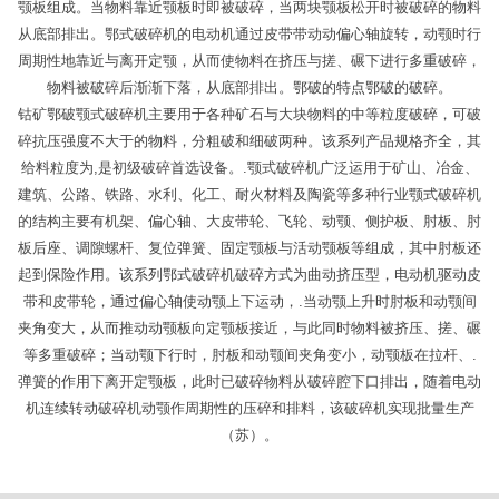
颚板组成。当物料靠近颚板时即被破碎，当两块颚板松开时被破碎的物料
从底部排出。鄂式破碎机的电动机通过皮带带动动偏心轴旋转，动颚时行
周期性地靠近与离开定颚，从而使物料在挤压与搓、碾下进行多重破碎，
物料被破碎后渐渐下落，从底部排出。鄂破的特点鄂破的破碎。
钴矿鄂破颚式破碎机主要用于各种矿石与大块物料的中等粒度破碎，可破
碎抗压强度不大于的物料，分粗破和细破两种。该系列产品规格齐全，其
给料粒度为,是初级破碎首选设备。.颚式破碎机广泛运用于矿山、冶金、
建筑、公路、铁路、水利、化工、耐火材料及陶瓷等多种行业颚式破碎机
的结构主要有机架、偏心轴、大皮带轮、飞轮、动颚、侧护板、肘板、肘
板后座、调隙螺杆、复位弹簧、固定颚板与活动颚板等组成，其中肘板还
起到保险作用。该系列鄂式破碎机破碎方式为曲动挤压型，电动机驱动皮
带和皮带轮，通过偏心轴使动颚上下运动，.当动颚上升时肘板和动颚间
夹角变大，从而推动动颚板向定颚板接近，与此同时物料被挤压、搓、碾
等多重破碎；当动颚下行时，肘板和动颚间夹角变小，动颚板在拉杆、.
弹簧的作用下离开定颚板，此时已破碎物料从破碎腔下口排出，随着电动
机连续转动破碎机动颚作周期性的压碎和排料，该破碎机实现批量生产
（苏）。