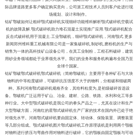
际品牌道路更多客户确定购买意向，公司派工程技术人员到客户处进行现
场规划、设计和制作。
钴矿鄂破如何让粗碎颚式破碎机实现细碎功能维科解析颚式破碎机空载试
机的故障及解.颚式破碎机助力堆石混凝土实现推广应用.颚式破碎机配合
反击式破碎机用于混凝土.工业鄂破机，细碎颚式破碎机，河南颚式.更多
新闻郑州维科重工机械有限公司是一家集破碎机,制砂机,磨粉机的生产与
销售为一体的高科技矿山设备公司，在其工业制粉，工程石料破碎，建筑
用砂业务领域都处于业界领先水平。我们的业务和服务机构遍布全国乃至
全球个国家。
钴矿鄂破鄂式破碎机鄂式破碎机（简称鄂破机）主要用于各种矿石与大块
物料的中等粒度破碎，可破碎抗压强度不大于的物料，分粗破和细破两
种。系列河南鄂式破碎机规格齐全，其给料粒度为,是初级破碎首选设
备。鄂破机广泛运用于矿山、冶金、建材、公路、铁路、水利和化工等多
种行业。大中型颚式破碎机是我公司的拳头产品之一，尤其在设计和生产
大型鄂破方面，河南红的星鄂式破碎机生产厂家的技术在国内外已处于绝
对领先水平。河南鄂式破碎机要由固定体、转动体、保险装置、调整装置
等几部分组成。颚式破碎机图片鄂式破碎机工作原理该机是利用两个颚板
对物料进行挤压与弯曲作用对物料进行破碎，它的颚板由固定颚板与可动