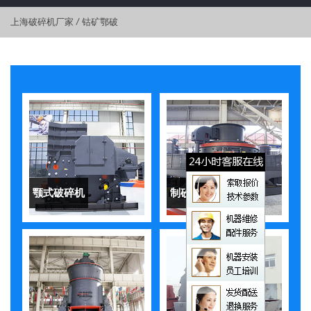
上海破碎机厂家
/
钴矿鄂破
颚式破碎机
制砂机