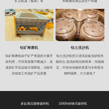
矿山机器（集团）有
和检修容易以及生产和建
钴矿棒磨机
钴土洗沙机
钴矿棒磨机由于矿产资源的大量开
钴土洗沙机挖斗清洗设备洗砂机性
发利用，可供资源量不断减少，造
能特点.该洗砂机结构简单，性能稳
成原矿开采品味日渐降低，冶炼等
定，叶轮传动轴承装置与水和受水
后续加工对选矿产品质量
物料隔离，大大避免了
多缸液压圆锥破碎机
1000th的锤式破碎机