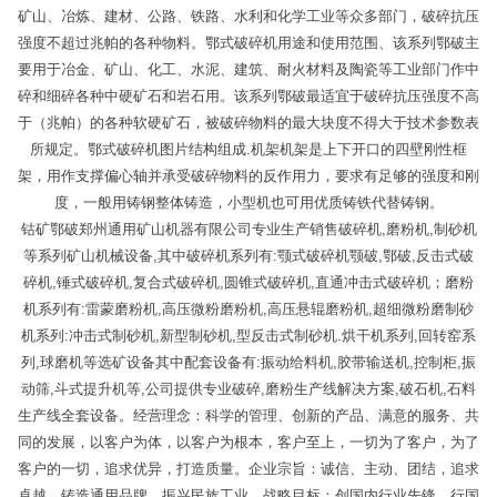
矿山、冶炼、建材、公路、铁路、水利和化学工业等众多部门，破碎抗压
强度不超过兆帕的各种物料。鄂式破碎机用途和使用范围、该系列鄂破主
要用于冶金、矿山、化工、水泥、建筑、耐火材料及陶瓷等工业部门作中
碎和细碎各种中硬矿石和岩石用。该系列鄂破最适宜于破碎抗压强度不高
于（兆帕）的各种软硬矿石，被破碎物料的最大块度不得大于技术参数表
所规定。鄂式破碎机图片结构组成.机架机架是上下开口的四壁刚性框
架，用作支撑偏心轴并承受破碎物料的反作用力，要求有足够的强度和刚
度，一般用铸钢整体铸造，小型机也可用优质铸铁代替铸钢。
钴矿鄂破郑州通用矿山机器有限公司专业生产销售破碎机,磨粉机,制砂机
等系列矿山机械设备,其中破碎机系列有:颚式破碎机颚破,鄂破,反击式破
碎机,锤式破碎机,复合式破碎机,圆锥式破碎机,直通冲击式破碎机；磨粉
机系列有:雷蒙磨粉机,高压微粉磨粉机,高压悬辊磨粉机,超细微粉磨制砂
机系列:冲击式制砂机,新型制砂机,型反击式制砂机.烘干机系列,回转窑系
列,球磨机等选矿设备其中配套设备有:振动给料机,胶带输送机,控制柜,振
动筛,斗式提升机等,公司提供专业破碎,磨粉生产线解决方案,破石机,石料
生产线全套设备。经营理念：科学的管理、创新的产品、满意的服务、共
同的发展，以客户为体，以客户为根本，客户至上，一切为了客户，为了
客户的一切，追求优异，打造质量。企业宗旨：诚信、主动、团结，追求
卓越，铸造通用品牌，振兴民族工业。战略目标：创国内行业先锋，行国