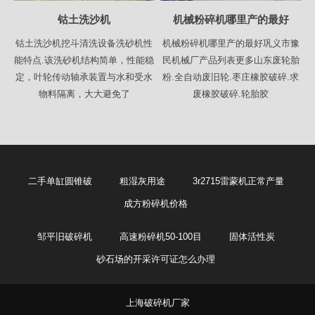
钴土洗沙机
机械粉碎机哪里产的最好
钴土洗沙机挖斗清洗设备洗砂机性
机械粉碎机哪里产的最好巩义市豫
能特点.该洗砂机结构简单，性能稳
民机械厂产品列表更多山东废轮胎
定，叶轮传动轴承装置与水和受水
粉.全自动废旧轮.枣庄橡胶破碎.求
物料隔离，大大避免了
废橡胶破碎.轮胎胶
二手单缸圆锥破
粗湿灰用途
3r2715雷蒙机正常产量
成方粉碎机价格
邹平旧破碎机
高速粉碎机50-100目
固体活性炭
砂石场的开采许可证怎么办理
上海破碎机厂家