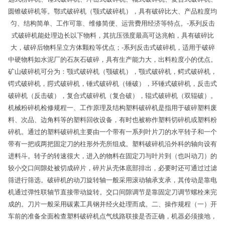
圆锥破碎机等。鄂式破碎机（颚式破碎机），具有破碎比大、产品粒度均
匀、结构简单、工作可靠、维修简便、运营费用经济等特点。-系列反击
式破碎机能处理边长以下物料，其抗压强度最高可达兆帕，具有破碎比
大，破碎后物料呈立方体颗粒等优点；-系列反击式破碎机，适用于破碎
中硬物料如水泥厂的石灰石破碎，具有生产能力大，出料粒度小的优点。
矿山破碎机可分为：颚式破碎机（颚破机），颚式破碎机，鳄式破碎机，
锷式破碎机，腭式破碎机，锤式破碎机（锤破），环锤式破碎机，反击式
破碎机（反击破），复合式破碎机（复合破），辊式破碎机（双辊破）。
机械粉碎机检修规程一、工作原理及结构塑料破碎机是指用于破碎塑料废
料、次品、边角料等的塑料回收设备，有时也被称作塑料切碎机或塑料粉
碎机。通过的塑料破碎机主要由一个带有一系列叶片刀的水平转子和一个
带有一把或两把固定刀的柱形外壳所组成。塑料破碎机沿外科的轴向设有
进料斗。转子的转速很大，进入的物料在固定刀与叶片到（也叫动刀）的
较小交口间隙处被切成碎片，碎片从壳体底部排出，必要时还可通过过滤
筛进行筛选。破碎机的动刀旋转轴一般采用滚动轴承支承，其传动是靠电
机通过弹性联轴节直接带动旋转。交口间隙调节是靠固定刀调节螺栓来完
成的。刀片一般采用碳素工具钢并经火处理而成。二、操作规程（一）开
车前的准备全面检查塑料破碎机点气线路联接是否正确，机器必须接地，