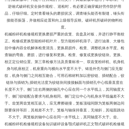
逆锤式破碎机安全操作规程:、巡检时，有必要正确穿戴好劳作防护用
品，仔细仔细。定时查看锤头的磨损状况，调查锤头能否有裂缝，锤头衔
接能否振荡，并做相应处置和向上级领导反映。破碎机所破碎的物料粒
度。
机械粉碎机检修规程更换磨损严重的齿笼、齿盘及衬板，并进行静平衡校
正。检修或更换型能粉碎机叶片，型方能粉碎机筛子。进行油漆、大修包
括中修内容全机解体检查清洗，更换易损件。检查、调整机体水平度。检
查轴的弯曲、磨损，进行修复和更换。检查、修复或更换铰链块。更换、
校正定位销位置。第三章检修方法及质量标准一、双齿笼粉碎机、机身机
身与机座校正，机座重向与横向水平度不大于。铸造外壳与侧门应无裂
纹，机身与侧门之间相互吻合，可用石棉材料加以密铰链、插销配合，铰
链块与插销为,插销光洁度为铰链块间接接触面与插销孔中心线垂直度在
长度不大于。侧门左右两侧的轴孔中心应在同一个水平线上，其同轴度大
于。侧门铰链配合要求与机身相同。侧门定位中心与机身水平线偏差不大
于。齿笼两齿笼相互嵌入，应无摩擦碰撞，笼板顶端间隙为笼板两侧边间
隙要保持等距，其相差不大于。笼板与轴保持垂直，无倾斜，其端面跳动
不大于。两笼板的轴中心应在同一水平线上，其同轴度不大于。齿。
机械粉碎机检修规程设备知识破碎设备颚式破碎机正文鄂式破碎机检修规