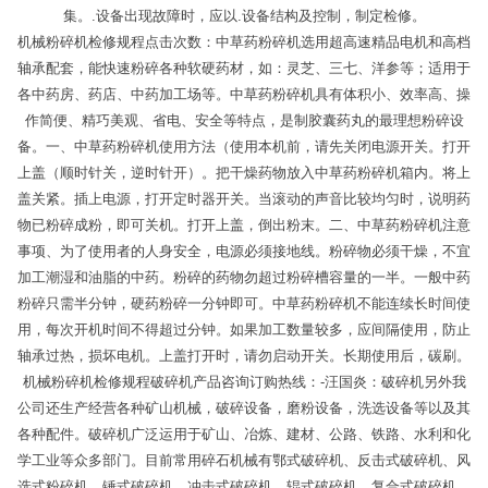
集。.设备出现故障时，应以.设备结构及控制，制定检修。
机械粉碎机检修规程点击次数：中草药粉碎机选用超高速精品电机和高档
轴承配套，能快速粉碎各种软硬药材，如：灵芝、三七、洋参等；适用于
各中药房、药店、中药加工场等。中草药粉碎机具有体积小、效率高、操
作简便、精巧美观、省电、安全等特点，是制胶囊药丸的最理想粉碎设
备。一、中草药粉碎机使用方法（使用本机前，请先关闭电源开关。打开
上盖（顺时针关，逆时针开）。把干燥药物放入中草药粉碎机箱内。将上
盖关紧。插上电源，打开定时器开关。当滚动的声音比较均匀时，说明药
物已粉碎成粉，即可关机。打开上盖，倒出粉末。二、中草药粉碎机注意
事项、为了使用者的人身安全，电源必须接地线。粉碎物必须干燥，不宜
加工潮湿和油脂的中药。粉碎的药物勿超过粉碎槽容量的一半。一般中药
粉碎只需半分钟，硬药粉碎一分钟即可。中草药粉碎机不能连续长时间使
用，每次开机时间不得超过分钟。如果加工数量较多，应间隔使用，防止
轴承过热，损坏电机。上盖打开时，请勿启动开关。长期使用后，碳刷。
机械粉碎机检修规程破碎机产品咨询订购热线：-汪国炎：破碎机另外我
公司还生产经营各种矿山机械，破碎设备，磨粉设备，洗选设备等以及其
各种配件。破碎机广泛运用于矿山、冶炼、建材、公路、铁路、水利和化
学工业等众多部门。目前常用碎石机械有鄂式破碎机、反击式破碎机、风
选式粉碎机、锤式破碎机、冲击式破碎机、辊式破碎机、复合式破碎机、