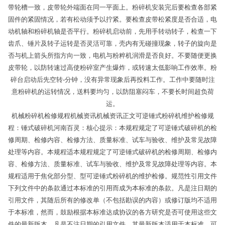
带轮槽一致，皮带轮外端面在同一平面上。粉碎机安装完后要检查各部紧
固件的紧固情况，若有松动须予以拧紧。要检查皮带松紧度是否合适，电
动机轴和粉碎机轴是否平行。粉碎机启动前，先用手转动转子，检查一下
齿爪、锤片及转子运转是否灵活可靠，壳内有无碰撞现象，转子的旋向是
否与机上箭头所指方向一致，电机与粉粹机润滑是否良好。不要随便更换
皮带轮，以防转速过高使粉碎室产生爆炸，或转速太低影响工作效率。粉
碎台启动后先空转-分钟，没有异常现象后再投料工作。工作中要随时注
意粉碎机的运转情况，送料要均匀，以防阻塞闷车，不要长时间超负荷
运。
机械粉碎机检修规程机械资讯机械资讯正文可逆锤式粉碎机维护检修规
程：锤式破碎机河南百灵：核心提示：本规程规定了可逆锤式破碎机的检
修周期、检修内容、检修方法、质量标准、试车与验收、维护及常见故障
处理等内容。本规程适本规程规定了可逆锤式破碎机的检修周期、检修内
容、检修方法、质量标准、试车与验收、维护及常见故障处理等内容。本
规程适用于焦化部分型、型可逆锤式粉碎机的维护检修。规范性引用文件
下列文件中的条款通过本标准的引用而成为本标准的条款。凡是注日期的
引用文件，其随后所有的修改单（不包括勘误的内容）或修订版均不适用
于本标准，然而，鼓励根据本标准达成协议的各方研究是否可使用这些文
件的最新版本。凡是不注日期的引用文件，其最新版本适用于本标准。可