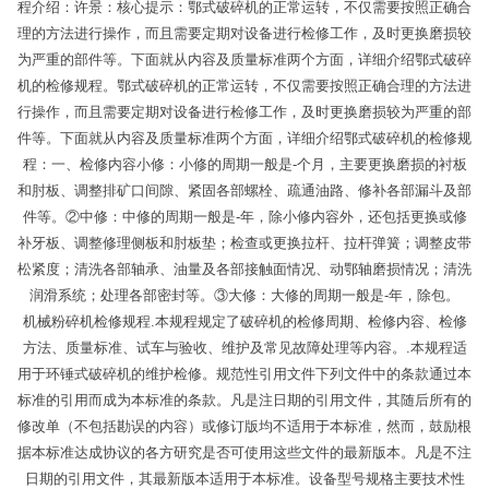
程介绍：许景：核心提示：鄂式破碎机的正常运转，不仅需要按照正确合
理的方法进行操作，而且需要定期对设备进行检修工作，及时更换磨损较
为严重的部件等。下面就从内容及质量标准两个方面，详细介绍鄂式破碎
机的检修规程。鄂式破碎机的正常运转，不仅需要按照正确合理的方法进
行操作，而且需要定期对设备进行检修工作，及时更换磨损较为严重的部
件等。下面就从内容及质量标准两个方面，详细介绍鄂式破碎机的检修规
程：一、检修内容小修：小修的周期一般是-个月，主要更换磨损的衬板
和肘板、调整排矿口间隙、紧固各部螺栓、疏通油路、修补各部漏斗及部
件等。②中修：中修的周期一般是-年，除小修内容外，还包括更换或修
补牙板、调整修理侧板和肘板垫；检查或更换拉杆、拉杆弹簧；调整皮带
松紧度；清洗各部轴承、油量及各部接触面情况、动鄂轴磨损情况；清洗
润滑系统；处理各部密封等。③大修：大修的周期一般是-年，除包。
机械粉碎机检修规程.本规程规定了破碎机的检修周期、检修内容、检修
方法、质量标准、试车与验收、维护及常见故障处理等内容。.本规程适
用于环锤式破碎机的维护检修。规范性引用文件下列文件中的条款通过本
标准的引用而成为本标准的条款。凡是注日期的引用文件，其随后所有的
修改单（不包括勘误的内容）或修订版均不适用于本标准，然而，鼓励根
据本标准达成协议的各方研究是否可使用这些文件的最新版本。凡是不注
日期的引用文件，其最新版本适用于本标准。设备型号规格主要技术性