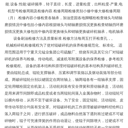
能.设备.性能:破碎频率，转子直径，长度，进量粒度，出料粒度-产量,电
机型号检修周期及检修内容.检修周期检修类别小修中修大修检修周期
（月）.检修内容小修检查各轴承，加油坚固各地脚螺栓检查锤头与销轴
磨损情况中修包括小修内容根据锤头与销轴磨损情况更换检查销轴挡环磨
损情况更换大修包括中修内容更换锤头和销轴更换破碎机轴承，电机轴承
设备刷油检修方法及质量标准.检修方法每周五打开检查孔，。
机械粉碎机检修规程为了使对辊破碎机的保养检修规范化、标准化。.适
用范围适用于宁夏天元锰业集团公司硫酸厂、焙烧车间及其它分厂对辊破
碎机的保养与检修。传动电机、减速机等附属设备的保养检修，参考相关
检修规程。.设备的基本结构和原理对辊破碎机的基本结构系列破碎机主
要由辊轮总成、辊轮支撑轴承、压紧和调节装臵以及驱动装臵等部分组
成。两破碎辊轮分别以键固定在两转轴上，轴两端各有一组轴承支撑，固
定轮用螺栓固定在机架上，活动轮则装有安全弹簧和滑动轴承盒，活动轮
是用来调节间隙即成品粒度或者当两辊轮间落入金属杂物时，活动辊轮可
以横向移动，从而不至于破坏设备。为了安全，固定辊轮、活动辊轮、皮
带传动等部分均装有安全罩。对辊破碎机的工作原理被破碎物料经给料口
落入两辊子之间，进行挤压破碎，成品物料自然落下遇到有过硬或不可破
碎物时，辊子可凭液弹簧的作用自动退让，使辊子间隙增大，过硬或不可
破碎物落下，从而保护设备不受损坏。相向转动的两辊子有一定的间隙。