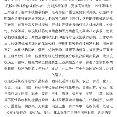
机械粉碎机检修规程作者:、定期搜检轴承，更换高速黄油，以保障机械
正常运转，要常常搜检易损件，若有磨损严重现象要实时更换、机械操作
时如创造主轴转速逐步减退，必须将电机向下调剂，这样能使机械达到规
定转速，创造异常应停机搜检。开机时严禁金属物料流入机械内部，如铁
钉、铁块等等。破损机独霸勾当齿盘和固定齿盘见的高速相对步履，使被
破损物经齿冲击，摩擦及物料彼其间冲击等综合浸染获得破损。工作竣事
后，须荡涤机械各部分的残留物料，停用时刻较长必须擦净机械，用蓬布
罩好。本机结构简略、坚毅、运转安稳、破损下场精采，被破损物可直接
由主机磨腔中排出、粒度巨细经过过程更换分歧孔径的网筛获得，此外该
机为全不锈钢。机壳内壁全数经机加工达到概况滑腻，转变了之前机型内
壁粗糙、积粉的现象，使药品、食品、化工等生产更合适国家标准，达到
的请求。
机械粉碎机检修规程产品特点：粉碎机适用于医药、农业、食品、化工、
合金、冶金、地质、科研等单位多品种小批量中药、贵重药材、矿石、化
学原料如：阿胶、乳香、黄芪、三七、海马、菟丝子、灵芝、甘草、珍珠
等不同性质物料均能很好粉碎。本机采用高速单相电机，结构精密、体积
小、重量轻、功效高、无粉尘、清洁卫生、操作简单、造型美观、既省电
又安全等特点，使药品、食品、化工等生产更符合国家标准，达到的要