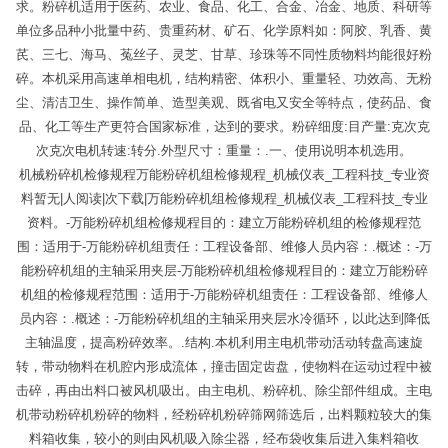
求。粉碎机适用于医药、农业、食品、化工、合金、冶金、地质、科研等
单位多品种小批量中药、贵重药材、矿石、化学原料如：阿胶、乳香、黄
芪、三七、海马、菟丝子、灵芝、甘草、珍珠等不同性质物料均能很好粉
碎。本机采用高速单相电机，结构精密、体积小、重量轻、功效高、无粉
尘、清洁卫生、操作简单、造型美观、既省电又安全等特点，使药品、食
品、化工等生产更符合国家标准，达到的要求。粉碎细度:目产量:克次克
次克次电机转速:转分.外型尺寸：重量：.一、使用说明本机选用。
机械粉碎机检修规程万能粉碎机组检修规程_机械仪表_工程科技_专业资
料暂无|人阅读|次下载|万能粉碎机组检修规程_机械仪表_工程科技_专业
资料。-万能粉碎机组检修规程目的：建立万能粉碎机组的检修规程范
围：适用于-万能粉碎机组责任：工程设备部、维修人员内容：.概述：-万
能粉碎机组的主轴采用夹层-万能粉碎机组检修规程目的：建立万能粉碎
机组的检修规程范围：适用于-万能粉碎机组责任：工程设备部、维修人
员内容：.概述：-万能粉碎机组的主轴采用夹层水冷循环，以此达到降低
主轴温度，提高粉碎效率。.结构.本机利用主电机带动活动转盘高速旋
转，带动物料在机腔内形成流体，撞击固定齿盘，使物料在运动过程中被
击碎，再由出料口被风机吸出。由主电机、粉碎机、除尘部件组成。主电
机带动粉碎机粉碎的物料，经粉碎机粉碎筛网筛选后，出料颗粒较大的集
料箱收集，较小的则由风机吸入除尘器，经布袋收集后进入集料箱收