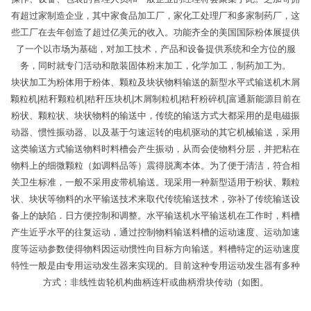
有超过家制造企业，其中家食品加工厂，家化工处理厂和多家制药厂，这
些工厂在去年创造了超过亿美元的收入。功能齐全的美国国际粉体展提供
了一个以市场为基础，对加工技术，产品和设备提供系统和全方位的服
务，同时就专门活动和散装固体粉末加工，化学加工，制药加工为。
块状加工为粉体用于粉体、颗粒及块状物料输送的新型水平式输送机木屑
颗粒机|秸秆颗粒机|秸秆压块机|木屑制粒机|秸秆粉碎机|富通新能源目前在
粉状、颗粒状、块状物料的输送中，传统的输送方式大都采用的是电磁振
动器、惯性振动器、以及基于匀速运转的电机驱动的其它机械输送，采用
这类输送方式输送物料时料槽会产生振动，从而会使物料分层，并把粘在
物料上的细微颗粒（如调料品等）震得脱离本体。为了便于清洁，符合相
关卫生标准，一般不采用皮带机输送。现采用一种新型适用于粉状、颗粒
状、块状等物料的水平输送技术来取代传统输送技术，弥补了传统输送设
备上的缺陷．日方便控制和调整。水平输送机水平输送机在工作时，料槽
产生近乎水平的往复运动，通过控制物料输送料槽的运动速度、运动加速
度等运动参数使得物料因运动惯性向目标方向输送。料槽特定的运动速度
特性一般是由专用运动发生器来实现的。目前这种专用运动发生器有多种
方式：非线性齿轮机构曲柄连杆或曲柄滑块传动（如图。