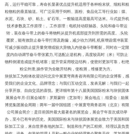
高，运行平稳可靠，寿命长显著优点提升机适用于各种粉末状、细粒和粗
粒物粒的垂直输送。可广泛应用于饲料、面粉、食品化工等行业如：煤、
水泥、石块、砂、粘土、矿石等。一般输送高度最高可达米。斗式提升机
技术参数及工作原理：。工作原理：电机转动联轴器、头轮和畚斗带运
转，装在畚斗带上的畚斗将物料从提升机底部提升到所需的高度。.头轮
覆胶，能有效防止畚斗带打滑及跑偏，减少动力消耗,机座增设缓冲装置
可减少振动防止提升量突增或较大异物入内使畚斗带断裂，同时在一定限
度内自动调节畚斗带张紧力,可选配止逆机构，高度较高时（米）可防止
物料倒灌造成提升机堵塞；提升管采用咬边结构，使密封更加可靠，杜绝
粉尘外泄,操作管为全敞开结构，使检测，维修更为方。
块状加工为粉体欢迎访问北京中展寰穹商务咨询有限公司的企业博客，感
受我们的企业文化、品牌理念；与我们互动交流，发表见解；与我们一起
分享开放、自由交流的喜悦。更详细年第十八届美国国际粉末与块状固体
展展会年月-日展会城市：罗斯蒙特（芝加哥）展会地点：.组委会：励展
博览集团展会周期：两年一届中国组团：中展寰穹商务咨询（北京）有限
公司展会简介：是目前国外最大最著名的展览会，展会于年首次成功举
办，至今已有年的历史。美国国际粉末与块状固体展览会致力于美国和国
际加工工业，来自世界各地的加工、制造和生产的工程师、经理以及负责
操作、设备、包装的管理人员和一般企业的经理将会聚集于此。芝加哥拥