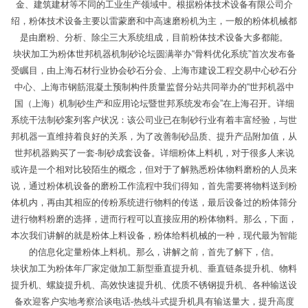
金、建筑建材等不同的工业生产领域中。根据粉体技术设备有限公司介
绍，粉体技术设备主要以雷蒙磨和中高速磨粉机为主，一般的粉体机械都
是由磨粉、分析、除尘三大系统组成，目前粉体技术设备大多都能。
块状加工为粉体世邦机器机制砂论坛圆满举办“骨料优化系统”首次发布备
受瞩目，由上海石材行业协会砂石分会、上海市建设工程交易中心砂石分
中心、上海市钢筋混凝土预制构件质量监督分站共同举办的“世邦机器中
国（上海）机制砂生产和应用论坛暨世邦系统发布会”在上海召开。详细
系统干法制砂案列客户状况：该公司业已在制砂行业有着丰富经验，与世
邦机器一直维持着良好的关系，为了改善制砂品质、提升产品附加值，从
世邦机器购买了一套-制砂成套设备。详细粉体上料机，对于很多人来说
或许是一个相对比较陌生的概念，但对于了解熟悉粉体物料磨粉的人员来
说，通过粉体机设备的磨粉工作流程中我们得知，首先需要将物料送到粉
体机内，再由其相应的传粉系统进行物料的传送，最后设备过的粉体筛分
进行物料粉磨的选择，进而行程可以直接应用的粉体物料。那么，下面，
本次我们讲解的就是粉体上料设备，粉体给料机械的一种，现代最为智能
的信息化定量粉体上料机。那么，讲解之前，首先了解下，信。
块状加工为粉体年厂家定做加工新型垂直提升机、垂直链条提升机、物料
提升机、螺旋提升机、高效快速提升机、优质不锈钢提升机、各种输送设
备欢迎客户实地考察洽谈电话-热线斗式提升机具有输送量大，提升高度