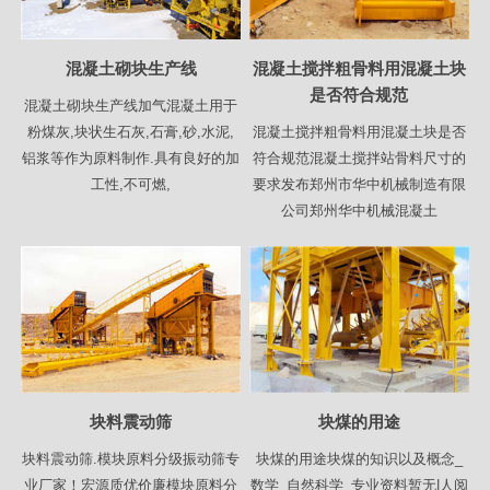
混凝土砌块生产线
混凝土搅拌粗骨料用混凝土块
是否符合规范
混凝土砌块生产线加气混凝土用于
粉煤灰,块状生石灰,石膏,砂,水泥,
混凝土搅拌粗骨料用混凝土块是否
铝浆等作为原料制作.具有良好的加
符合规范混凝土搅拌站骨料尺寸的
工性,不可燃,
要求发布郑州市华中机械制造有限
公司郑州华中机械混凝土
块料震动筛
块煤的用途
块料震动筛.模块原料分级振动筛专
块煤的用途块煤的知识以及概念_
业厂家！宏源质优价廉模块原料分
数学_自然科学_专业资料暂无|人阅