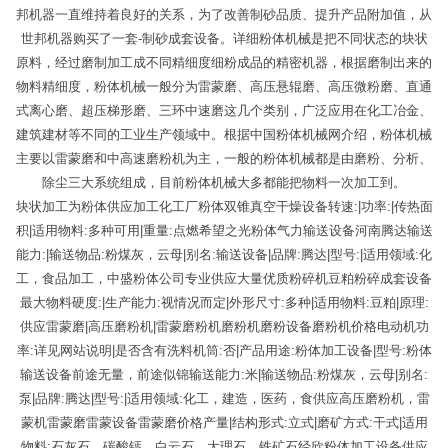
邦机器一直维持着良好的关系，为了改善制砂品质、提升产品附加值，从
世邦机器购买了一套-制砂成套设备。详细粉体机械是把不同状态的块状
原料，经过磨制加工成不同精细度细粉成品的精密机器，根据磨制出来的
物料精细度，粉体机械一般分为雷蒙磨、高压悬辊磨、高压微粉磨、直通
式离心磨、超压梯形磨、三环中速磨这几个类别，广泛应用在化工冶金、
建筑建材等不同的工业生产领域中。根据中国粉体机械网介绍，粉体机械
主要以雷蒙磨和中高速磨粉机为主，一般的粉体机械都是由磨粉、分析、
除尘三大系统组成，目前粉体机械大多都能把物料一次加工到。
块状加工为粉体供应加工化工厂粉体双锥真空干燥设备转速:|功率:|传热面
积|适用物料:多种可用|重量:点燃希望之光粉体气力输送设备河南腾达输送
能力:|输送物品:粉煤灰，云母|别名:输送设备|品牌:腾达|型号:|适用领域:化
工，食品加工，中盛粉体公司专业供应大量优质粉碎机豆粕粉碎成套设备
最大物料硬度:|生产能力:视情况而定|外形尺寸:多种|适用物料:豆粕|原理:
供应雷蒙磨|高压磨粉机|雷蒙磨粉机磨粉机磨粉设备磨粉机价格电动机功
率:详见网站说明|是否含有洗料机筒:否|产品用途:粉体加工设备|型号:粉体
输送设备前途无量，前途似锦输送能力:米|输送物品:粉煤灰，云母|别名:
泵|品牌:腾达|型号:|适用领域:化工，建造，医药，食供应高压磨粉机，雷
蒙机雷蒙磨雷蒙设备雷蒙磨价格产量|结构形式:立式|磨矿方式:干式|适用
物料:石灰石、碳酸钙、白云石、大理石、铁矿石经欣粉体加工设备供应