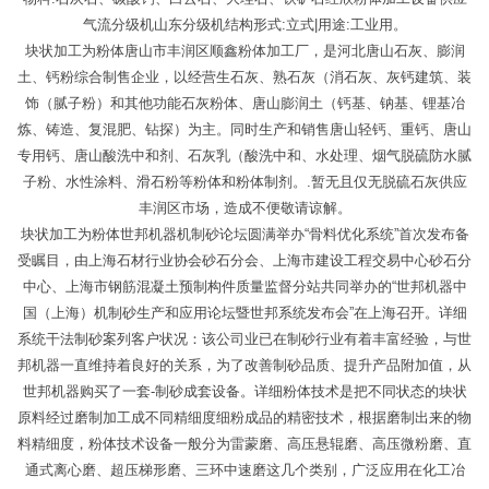
气流分级机山东分级机结构形式:立式|用途:工业用。
块状加工为粉体唐山市丰润区顺鑫粉体加工厂，是河北唐山石灰、膨润
土、钙粉综合制售企业，以经营生石灰、熟石灰（消石灰、灰钙建筑、装
饰（腻子粉）和其他功能石灰粉体、唐山膨润土（钙基、钠基、锂基冶
炼、铸造、复混肥、钻探）为主。同时生产和销售唐山轻钙、重钙、唐山
专用钙、唐山酸洗中和剂、石灰乳（酸洗中和、水处理、烟气脱硫防水腻
子粉、水性涂料、滑石粉等粉体和粉体制剂。.暂无且仅无脱硫石灰供应
丰润区市场，造成不便敬请谅解。
块状加工为粉体世邦机器机制砂论坛圆满举办“骨料优化系统”首次发布备
受瞩目，由上海石材行业协会砂石分会、上海市建设工程交易中心砂石分
中心、上海市钢筋混凝土预制构件质量监督分站共同举办的“世邦机器中
国（上海）机制砂生产和应用论坛暨世邦系统发布会”在上海召开。详细
系统干法制砂案列客户状况：该公司业已在制砂行业有着丰富经验，与世
邦机器一直维持着良好的关系，为了改善制砂品质、提升产品附加值，从
世邦机器购买了一套-制砂成套设备。详细粉体技术是把不同状态的块状
原料经过磨制加工成不同精细度细粉成品的精密技术，根据磨制出来的物
料精细度，粉体技术设备一般分为雷蒙磨、高压悬辊磨、高压微粉磨、直
通式离心磨、超压梯形磨、三环中速磨这几个类别，广泛应用在化工冶