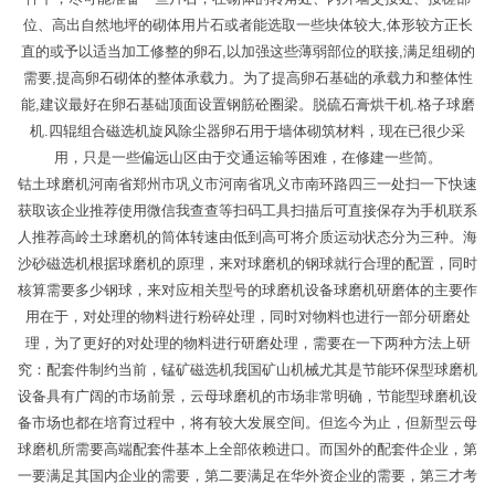
位、高出自然地坪的砌体用片石或者能选取一些块体较大,体形较方正长
直的或予以适当加工修整的卵石,以加强这些薄弱部位的联接,满足组砌的
需要,提高卵石砌体的整体承载力。为了提高卵石基础的承载力和整体性
能,建议最好在卵石基础顶面设置钢筋砼圈梁。脱硫石膏烘干机.格子球磨
机.四辊组合磁选机旋风除尘器卵石用于墙体砌筑材料，现在已很少采
用，只是一些偏远山区由于交通运输等困难，在修建一些简。
钴土球磨机河南省郑州市巩义市河南省巩义市南环路四三一处扫一下快速
获取该企业推荐使用微信我查查等扫码工具扫描后可直接保存为手机联系
人推荐高岭土球磨机的筒体转速由低到高可将介质运动状态分为三种。海
沙砂磁选机根据球磨机的原理，来对球磨机的钢球就行合理的配置，同时
核算需要多少钢球，来对应相关型号的球磨机设备球磨机研磨体的主要作
用在于，对处理的物料进行粉碎处理，同时对物料也进行一部分研磨处
理，为了更好的对处理的物料进行研磨处理，需要在一下两种方法上研
究：配套件制约当前，锰矿磁选机我国矿山机械尤其是节能环保型球磨机
设备具有广阔的市场前景，云母球磨机的市场非常明确，节能型球磨机设
备市场也都在培育过程中，将有较大发展空间。但迄今为止，但新型云母
球磨机所需要高端配套件基本上全部依赖进口。而国外的配套件企业，第
一要满足其国内企业的需要，第二要满足在华外资企业的需要，第三才考