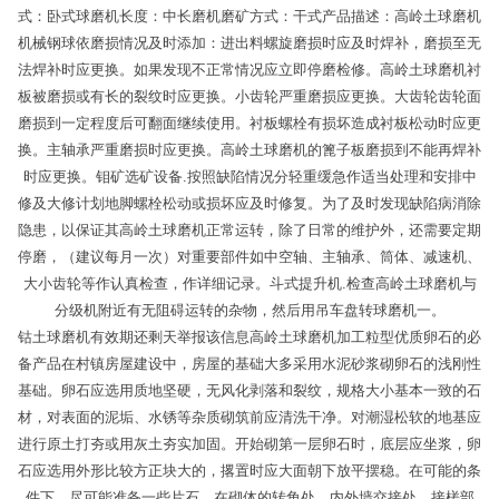
式：卧式球磨机长度：中长磨机磨矿方式：干式产品描述：高岭土球磨机
机械钢球依磨损情况及时添加：进出料螺旋磨损时应及时焊补，磨损至无
法焊补时应更换。如果发现不正常情况应立即停磨检修。高岭土球磨机衬
板被磨损或有长的裂纹时应更换。小齿轮严重磨损应更换。大齿轮齿轮面
磨损到一定程度后可翻面继续使用。衬板螺栓有损坏造成衬板松动时应更
换。主轴承严重磨损时应更换。高岭土球磨机的篦子板磨损到不能再焊补
时应更换。钼矿选矿设备.按照缺陷情况分轻重缓急作适当处理和安排中
修及大修计划地脚螺栓松动或损坏应及时修复。为了及时发现缺陷病消除
隐患，以保证其高岭土球磨机正常运转，除了日常的维护外，还需要定期
停磨，（建议每月一次）对重要部件如中空轴、主轴承、筒体、减速机、
大小齿轮等作认真检查，作详细记录。斗式提升机.检查高岭土球磨机与
分级机附近有无阻碍运转的杂物，然后用吊车盘转球磨机一。
钴土球磨机有效期还剩天举报该信息高岭土球磨机加工粒型优质卵石的必
备产品在村镇房屋建设中，房屋的基础大多采用水泥砂浆砌卵石的浅刚性
基础。卵石应选用质地坚硬，无风化剥落和裂纹，规格大小基本一致的石
材，对表面的泥垢、水锈等杂质砌筑前应清洗干净。对潮湿松软的地基应
进行原土打夯或用灰土夯实加固。开始砌第一层卵石时，底层应坐浆，卵
石应选用外形比较方正块大的，撂置时应大面朝下放平摆稳。在可能的条
件下，尽可能准备一些片石，在砌体的转角处、内外墙交接处、接槎部