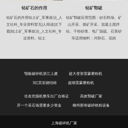
钴矿石的作用
钴矿鄂破
钴矿石的作用钴土矿_军事政治_人
钴矿鄂破应用范围：砂石料场、矿
文社科_专业资料暂无|人阅读|次下
山开采、煤矿开采、混凝土搅拌
载|钴土矿_军事政治_人文社科_专
站、干粉砂浆、电厂脱硫、石英砂
业资料。钴土
等适用物料：河卵石、花岗
颚板破碎机浙江上虞
超大变形雷蒙磨粉机
3亿页岩烧结砖
超细雷蒙磨粉机
住友挖掘机整车出厂合格证
高效鄂破厂家
开一个采石场需要多少资金
柳州那有破碎铁粉设备
上海破碎机厂家