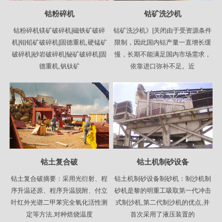
钴粉碎机
钴矿洗沙机
钴粉碎机镁矿破碎机|磁铁矿破碎
钴矿洗沙机》|关闭由于受资源条件
机|钼铅矿破碎机|固德重机,硬锰矿
限制，因此国内钴产量一直增长缓
破碎机|砂岩破碎机|铋矿破碎机|固
慢，长期不能满足国内市场需求，
德重机,钒钛矿
依靠进口弥补不足。近
钴土复合破
钴土机制砂设备
钴土复合破摘要：采用光衍射、程
钴土机制砂设备制砂机：制沙机制
序升温还原、程序升温脱附、付立
砂机是黎的明重工吸取第一代冲击
叶红外光谱二甲苯完全氧化活性测
式制沙机,第二代制沙机的优点,并
定等方法,对种焙烧温度
首次采用了液压装置的