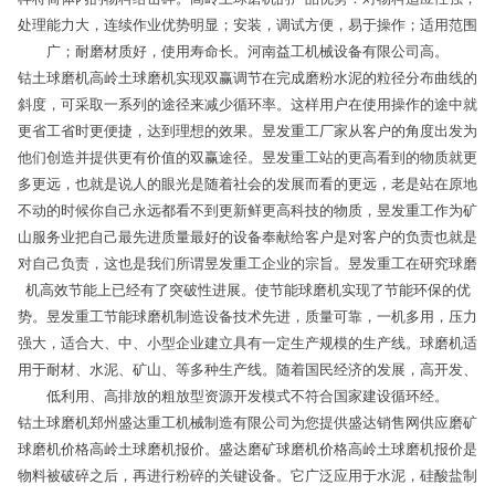
处理能力大，连续作业优势明显；安装，调试方便，易于操作；适用范围
广；耐磨材质好，使用寿命长。河南益工机械设备有限公司高。
钴土球磨机高岭土球磨机实现双赢调节在完成磨粉水泥的粒径分布曲线的
斜度，可采取一系列的途径来减少循环率。这样用户在使用操作的途中就
更省工省时更便捷，达到理想的效果。昱发重工厂家从客户的角度出发为
他们创造并提供更有价值的双赢途径。昱发重工站的更高看到的物质就更
多更远，也就是说人的眼光是随着社会的发展而看的更远，老是站在原地
不动的时候你自己永远都看不到更新鲜更高科技的物质，昱发重工作为矿
山服务业把自己最先进质量最好的设备奉献给客户是对客户的负责也就是
对自己负责，这也是我们所谓昱发重工企业的宗旨。昱发重工在研究球磨
机高效节能上已经有了突破性进展。使节能球磨机实现了节能环保的优
势。昱发重工节能球磨机制造设备技术先进，质量可靠，一机多用，压力
强大，适合大、中、小型企业建立具有一定生产规模的生产线。球磨机适
用于耐材、水泥、矿山、等多种生产线。随着国民经济的发展，高开发、
低利用、高排放的粗放型资源开发模式不符合国家建设循环经。
钴土球磨机郑州盛达重工机械制造有限公司为您提供盛达销售网供应磨矿
球磨机价格高岭土球磨机报价。盛达磨矿球磨机价格高岭土球磨机报价是
物料被破碎之后，再进行粉碎的关键设备。它广泛应用于水泥，硅酸盐制