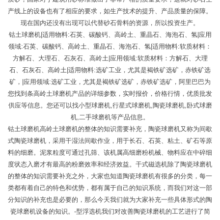
产线上的设备也有了相应的要求，如生产技术的提升、产品质量的保障。
现在国内还没有出现可以代替砂石骨料的资源，所以投资生产。
钴土球磨机|适用物料:石英、碳酸钙、高岭土、重晶石、海泡石、氢|应用
领域:石英、碳酸钙、高岭土、重晶石、海泡石、氢|适用物料:软质材料：
方解石、大理石、石灰石、高岭土|应用领域:软质材料：方解石、大理
石、石灰石、高岭土|适用物料:选矿工业，尤其是褐铁矿选矿，赤铁矿选
矿，|应用领域:选矿工业，尤其是褐铁矿选矿，赤铁矿选矿，阿里巴巴为
您找到条高岭土球磨机产品的详细参数，实时报价，价格行情，优质批发
供应等信息。您还可以找小型球磨机,行星式球磨机,陶瓷球磨机,卧式球磨
机,二手球磨机等产品信息。
钴土球磨机高岭土球磨机的整体的知识需要补充，陶瓷球磨机又称为间歇
式陶瓷球磨机，采用干湿法间歇作业，用于长石、石英、粘土、矿石等原
料的细磨。泥浆粒度可通过孔筛、该机属高细磨粉机械、物料应在中碎细
度状态入磨才有最高的粉磨效率和经济效益。干式磁选机除了陶瓷球磨机
的整体的知识需要补充之外，大家也知道陶瓷球磨机有很多的分类，每一
类都有着自己的特色和优势，都有属于自己的知识系统，而我们对这一部
分知识的补充也是必要的，那么今天我们就为大家补充一些具体形式的陶
瓷球磨机设备的知识。-型浮选机我们对改善陶瓷球磨机的工艺进行了简