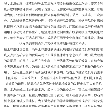
理，水渣处理，煤渣处理等工艺流程均需要磨粉设备加工粉磨，使其各种
废弃物得以循环利用，实现了资源化、无害化和经济效益的最大化。以钢
渣为例，钢渣综合利用项目的固体废弃物为原料，采用二次破碎、三次筛
分、六次磁选新工艺进行处理，得到渣钢产品及尾渣。渣钢产品经过磨粉
机提纯和球磨机提纯两条生产线得以提纯分类，产出的高品位炉料和鱼籽
钢用于该公司转炉再生产，钢渣尾渣经过制砖生产线最终振压成免烧砌块
砖，年生产能力可达几百万块，成品砖可用于企业自身的工程建设。类似
这样的钢渣综合利用项钢渣尾渣制砖项目和初选。
钴土球磨机点击量：高岭土球磨机的快速发展缓解了经济危机带来的影响
巩义兴邦选矿设备的发展与现代工业的整体水平息息相关，我们最大程度
的发掘用户的需求，以客户为中心，生产优质高效的选矿设备，在如今这
个飞速发展的时代，为高岭土球磨机行业的快速发展起到了积极的推动作
用，一定程度上缓解了经济危机带来的影响。随着全球经济危机给我国带
来的影响，.国家采取了一系列的措施来带动经济的发展，特别是京沪高
速铁路的建设，球磨机这就给高岭土球磨机设备的发展带来了大好的机
遇。水泥高岭土球磨机是水泥厂必不可少的设备之一，它也应用在筑路和
矿山等多个行业，且在其中占的比重比较大。在工程建设项目中，砂石骨
料中是不可缺少的建材。为了避免砂石的需求量增涨而造成砂石中混杂劣
质砂，国家对于建筑用砂标准做出了非常严格的质量要求，这就对砂石生