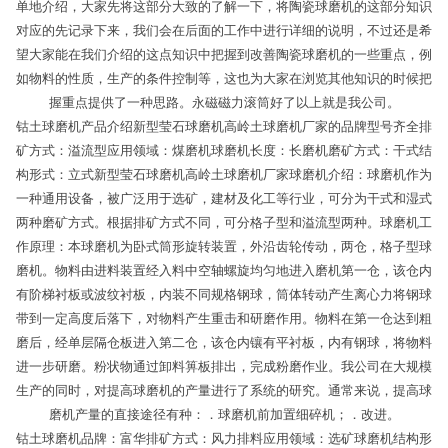
单地介绍，大家先将这部分大致的了解一下，将陶瓷球磨机的这部分知识
对应的先记录下来，我们会在后面的工作中进行详细的说明，不过还是希
望大家能在我们介绍的这点知识中把握到改善陶瓷球磨机的一些重点，例
如物料的性质，生产的条件控制等，这也为大家在浏览其他知识的时候把
握重点提供了一种思路。永磁磁力滚筒好了以上就是我公司。
钴土球磨机产品介绍新型莹石球磨机高岭土球磨机厂家的品牌型号齐全排
矿方式：溢流型应用领域：煤磨机球磨机长度：长磨机磨矿方式：干式结
构形式：立式新型莹石球磨机高岭土球磨机厂家球磨机介绍：球磨机作为
一种通用设备，被广泛用于选矿，建材及化工等行业，可分为干式和湿式
两种磨矿方式。根据排矿方式不同，可分格子型和溢流型两种。球磨机工
作原理：本球磨机为卧式筒形旋转装置，外沿齿轮传动，两仓，格子型球
磨机。物料由进料装置经入料中空轴螺旋均匀地进入磨机第一仓，该仓内
有阶梯衬板或波纹衬板，内装不同规格钢球，筒体转动产生离心力将钢球
带到一定高度后落下，对物料产生重击和研磨作用。物料在第一仓达到粗
磨后，经单层隔仓板进入第二仓，该仓内镶有平衬板，内有钢球，将物料
进一步研磨。粉状物通过卸料箅板排出，完成粉磨作业。我公司在大规模
生产的同时，对提高球磨机的产量进行了系统的研究。通常来说，提高球
磨机产量的直接途径有种：．球磨机前加置细碎机；．改进。
钴土球磨机品牌：富华排矿方式：风力排料应用领域：选矿球磨机结构形