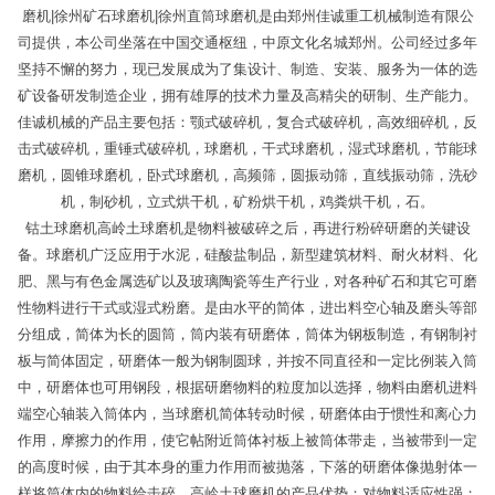
磨机|徐州矿石球磨机|徐州直筒球磨机是由郑州佳诚重工机械制造有限公
司提供，本公司坐落在中国交通枢纽，中原文化名城郑州。公司经过多年
坚持不懈的努力，现已发展成为了集设计、制造、安装、服务为一体的选
矿设备研发制造企业，拥有雄厚的技术力量及高精尖的研制、生产能力。
佳诚机械的产品主要包括：颚式破碎机，复合式破碎机，高效细碎机，反
击式破碎机，重锤式破碎机，球磨机，干式球磨机，湿式球磨机，节能球
磨机，圆锥球磨机，卧式球磨机，高频筛，圆振动筛，直线振动筛，洗砂
机，制砂机，立式烘干机，矿粉烘干机，鸡粪烘干机，石。
钴土球磨机高岭土球磨机是物料被破碎之后，再进行粉碎研磨的关键设
备。球磨机广泛应用于水泥，硅酸盐制品，新型建筑材料、耐火材料、化
肥、黑与有色金属选矿以及玻璃陶瓷等生产行业，对各种矿石和其它可磨
性物料进行干式或湿式粉磨。是由水平的简体，进出料空心轴及磨头等部
分组成，简体为长的圆筒，筒内装有研磨体，筒体为钢板制造，有钢制衬
板与简体固定，研磨体一般为钢制圆球，并按不同直径和一定比例装入筒
中，研磨体也可用钢段，根据研磨物料的粒度加以选择，物料由磨机进料
端空心轴装入筒体内，当球磨机简体转动时候，研磨体由于惯性和离心力
作用，摩擦力的作用，使它帖附近筒体衬板上被筒体带走，当被带到一定
的高度时候，由于其本身的重力作用而被抛落，下落的研磨体像抛射体一
样将筒体内的物料给击碎。高岭土球磨机的产品优势：对物料适应性强；