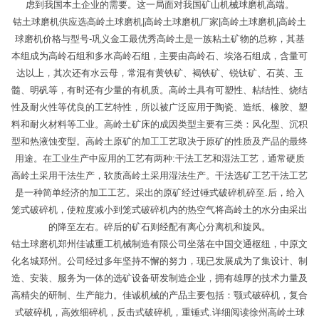
虑到我国本土企业的需要。这一局面对我国矿山机械球磨机高端。
钴土球磨机供应选高岭土球磨机|高岭土球磨机厂家|高岭土球磨机|高岭土
球磨机价格与型号-巩义金工最优秀高岭土是一族粘土矿物的总称，其基
本组成为高岭石组和多水高岭石组，主要由高岭石、埃洛石组成，含量可
达以上，其次还有水云母，常混有黄铁矿、褐铁矿、锐钛矿、石英、玉
髓、明矾等，有时还有少量的有机质。高岭土具有可塑性、粘结性、烧结
性及耐火性等优良的工艺特性，所以被广泛应用于陶瓷、造纸、橡胶、塑
料和耐火材料等工业。高岭土矿床的成因类型主要有三类：风化型、沉积
型和热液蚀变型。高岭土原矿的加工工艺取决于原矿的性质及产品的最终
用途。在工业生产中应用的工艺有两种:干法工艺和湿法工艺，通常硬质
高岭土采用干法生产，软质高岭土采用湿法生产。干法选矿工艺干法工艺
是一种简单经济的加工工艺。采出的原矿经过锤式破碎机碎至.后，给入
笼式破碎机，使粒度减小到笼式破碎机内的热空气将高岭土的水分由采出
的降至左右。碎后的矿石则经配有离心分离机和旋风。
钴土球磨机郑州佳诚重工机械制造有限公司坐落在中国交通枢纽，中原文
化名城郑州。公司经过多年坚持不懈的努力，现已发展成为了集设计、制
造、安装、服务为一体的选矿设备研发制造企业，拥有雄厚的技术力量及
高精尖的研制、生产能力。佳诚机械的产品主要包括：颚式破碎机，复合
式破碎机，高效细碎机，反击式破碎机，重锤式.详细阅读徐州高岭土球