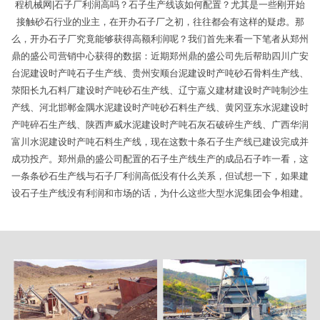
程机械网|石子厂利润高吗？石子生产线该如何配置？尤其是一些刚开始
接触砂石行业的业主，在开办石子厂之初，往往都会有这样的疑虑。那
么，开办石子厂究竟能够获得高额利润呢？我们首先来看一下笔者从郑州
鼎的盛公司营销中心获得的数据：近期郑州鼎的盛公司先后帮助四川广安
台泥建设时产吨石子生产线、贵州安顺台泥建设时产吨砂石骨料生产线、
荥阳长九石料厂建设时产吨砂石生产线、辽宁嘉义建材建设时产吨制沙生
产线、河北邯郸金隅水泥建设时产吨砂石料生产线、黄冈亚东水泥建设时
产吨碎石生产线、陕西声威水泥建设时产吨石灰石破碎生产线、广西华润
富川水泥建设时产吨石料生产线，现在这数十条石子生产线已建设完成并
成功投产。郑州鼎的盛公司配置的石子生产线生产的成品石子咋一看，这
一条条砂石生产线与石子厂利润高低没有什么关系，但试想一下，如果建
设石子生产线没有利润和市场的话，为什么这些大型水泥集团会争相建。