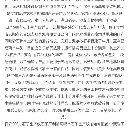
机，该系列制沙设备拥有多项自主专利产权，可谓是全新高效制砂机械，
是专业破碎技术与机械制造完美结合的典范。它能为高速公路、高速铁
路、市政工程、水电大坝建设、港口码头、混凝土搅拌站、干混砂。
日产500方石子生产线近日，郑州鼎的盛公司代表去专门拜访了位于贵州
省安顺市的台泥安顺水泥有限责任公司，跟踪郑州鼎的盛为其承建的日产
万吨砂石骨料生产线的运行情况。安顺台泥该砂石项目建于年月，至今已
经两个年头，目前设备仍然无故障，运行情况另业主十分满意。其生产的
砂石产品主要有-的四种规格的碎石、-两种规格的砂，该产品粒型好、级
配合理，非常畅销，产品主要用于当地高速路、高铁项目以及当地基础建
设使用，能够发挥出混凝土应有的性能。同时，该安项目负责人还高度赞
扬了郑州鼎的盛公司的服务水平和领先的砂石生产线设备，不仅产能达
标、设备无故障运行、产品满足销售需求，而且达到当地政府对环保要
求，经济效益和环境效益双丰收。据悉，郑州鼎的盛工程技术有限公司对
台泥安顺日产吨砂石生产线在设计上十分注重节能环保，采取了有力的防
尘降噪措施，同时拥有先进的设计理念，配置的大型颚式破碎机、石子专
用反击破、高效细碎机等一流设备采用全封闭作业，无一台装载机。产
品。
日产500方石子生产线石子厂利润高吗？石子生产线该如何配置？:慧聪工