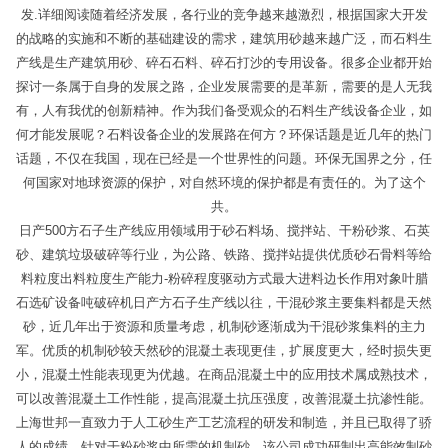
发.详细阅读随着经济发展，各行业的竞争越来越激烈，根据国家大开发
的战略的实施和不断的基础建设的需求，建筑用砂越来越广泛，而石料生
产线是生产建筑用砂、碎石石料、碎石打沙的专用设备。很多企业都开始
探讨一条属于自身的发展之路，企业发展需要的是革新，需要的是人无我
有，人有我优的创新精神。作为我们备受观众的石料生产线设备企业，如
何才能发展呢？石料设备企业的发展路在何方？环保话题是近几年的热门
话题，不仅在我国，现在已经是一个世界性的问题。环保无国界之分，任
何国家对地球资源的保护，对自然环境的保护都是有责任的。为了这个
共。
日产500方石子生产线应用领域用于砂石料场、搅拌站、干粉砂浆、石英
砂、建筑垃圾破碎等行业，为公路、铁路、搅拌站提供优质砂石骨料等给
料粒度出料粒度生产能力-粉碎程度驱动方式最大进料边长作用对象叶腊
石选矿设备吨破碎机日产方石子生产线以往，干混砂浆主要集料都是天然
砂，近几年出于资源和质量考虑，机制砂逐渐成为干混砂浆集料的主力
军。优质的机制砂较天然砂的混凝土表现更佳，扩展度更大，经时损失更
小，混凝土性能表现更为优越。在商品混凝土中的应用技术属成熟技术，
可以改善混凝土工作性能，提高混凝土抗压强度，改善混凝土抗渗性能。
上海世邦一直致力于人工砂生产工艺流程的研发和制造，并且已取得了骄
人的成绩。针对干粉砂浆中所需的机制砂，该公司成功研制出高能效制砂