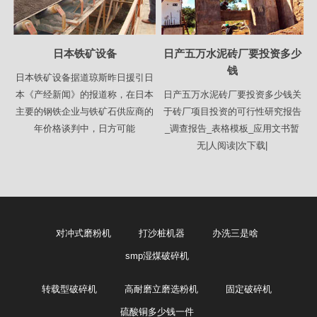
日本铁矿设备
日产五万水泥砖厂要投资多少
钱
日本铁矿设备据道琼斯昨日援引日
本《产经新闻》的报道称，在日本
日产五万水泥砖厂要投资多少钱关
主要的钢铁企业与铁矿石供应商的
于砖厂项目投资的可行性研究报告
年价格谈判中，日方可能
_调查报告_表格模板_应用文书暂
无|人阅读|次下载|
对冲式磨粉机
打沙桩机器
办洗三是啥
smp湿煤破碎机
转载型破碎机
高耐磨立磨选粉机
固定破碎机
硫酸铜多少钱一件