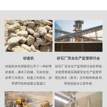
砂盘机
砂石厂安全生产监管研讨会
砂盘机本实用新型公开了一种砂带
砂石厂安全生产监管研讨会旺草镇
砂盘机，属木工机械。它由支架、
全面贯彻落实国家安全生产监督管
砂带工作部分、砂盘工作部分、砂
理总局令（第号）文件精神来源:旺
带调节机构及吸尘器接口
草镇党政办公室作者: