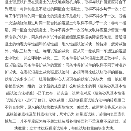
凝土强度试件应在混凝土的浇筑地点随机抽取，取样与试件留置应符合下
列规定：每拌制盘且不超过的同配合比混凝土，取样不得少与于一次；②
每工作班拌制的同一配合比的混凝土不足盘时，取样不得少于一次。③当
一次连续浇筑超过时同一配合比的混凝土每取样不得少于一次；④每一楼
层、同一配合比的混凝土，取样不得少于一次⑤每次取样应至少留置一组
标准养护试件，同条件养护试件的留置组数应根据实际需要确定。普通混
凝土的物理力学性能和长期性能，耐久性能试验试块，除抗渗，疲劳试验
外，均以三块为一组。每组试验的试块，应从同一盘或同一车运送的混凝
土中取出，并立即制作试块。三、同条件养护试件混凝土见证取样单、抗
压试验报告同条件养护试件的置留：同条件养护试件的取样不同于标准养
护试块。在委托混凝土试块强度试验时，必须写明改组试块取样的部位。
砂浆试块多少方打一组听检测中心人说现在的砂浆试块块为一组，以前规
定都是块为一组的，这个新的规定是什么时候出来的啊《建筑砂浆基本性
能试验方法标准》-已于发布，起实施，该标准对原《建筑砂浆基本性能
试验方法》-进行了修订。砂浆试模：原砂浆强度试验方法中的砖底模已
不符合实际，原来的试块块数块离散性大、偏差大。故新标准将原来的砖
底模被钢底模及塑料底模代替，尺寸仍为.的带底试模，试模内表面应机
械加工，其不平度应为每不超过组装后各相邻面的不垂直度不应超过。试
块数量：立方体抗压强度试验中，每组试块数量由块变为块。