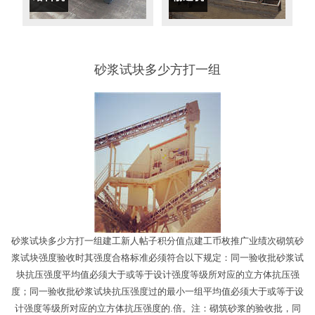
砂浆试块多少方打一组
砂浆试块多少方打一组建工新人帖子积分值点建工币枚推广业绩次砌筑砂
浆试块强度验收时其强度合格标准必须符合以下规定：同一验收批砂浆试
块抗压强度平均值必须大于或等于设计强度等级所对应的立方体抗压强
度；同一验收批砂浆试块抗压强度过的最小一组平均值必须大于或等于设
计强度等级所对应的立方体抗压强度的.倍。注：砌筑砂浆的验收批，同