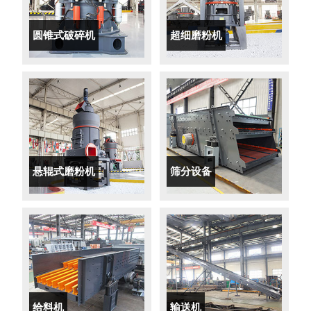
圆锥式破碎机
超细磨粉机
悬辊式磨粉机
筛分设备
给料机
输送机