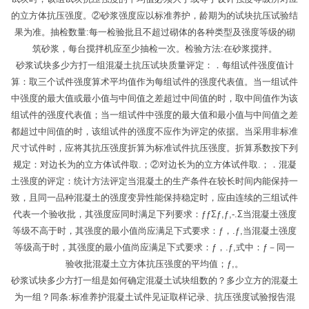
的立方体抗压强度。②砂浆强度应以标准养护，龄期为的试块抗压试验结
果为准。抽检数量:每一检验批且不超过砌体的各种类型及强度等级的砌
筑砂浆，每台搅拌机应至少抽检一次。检验方法:在砂浆搅拌。
砂浆试块多少方打一组混凝土抗压试块质量评定：．每组试件强度值计
算：取三个试件强度算术平均值作为每组试件的强度代表值。当一组试件
中强度的最大值或最小值与中间值之差超过中间值的时，取中间值作为该
组试件的强度代表值；当一组试件中强度的最大值和最小值与中间值之差
都超过中间值的时，该组试件的强度不应作为评定的依据。当采用非标准
尺寸试件时，应将其抗压强度折算为标准试件抗压强度。折算系数按下列
规定：对边长为的立方体试件取.；②对边长为的立方体试件取.；．混凝
土强度的评定：统计方法评定当混凝土的生产条件在较长时间内能保持一
致，且同一品种混凝土的强度变异性能保持稳定时，应由连续的三组试件
代表一个验收批，其强度应同时满足下列要求：ƒƒΣƒ,ƒ,-.Σ当混凝土强度
等级不高于时，其强度的最小值尚应满足下式要求：ƒ，.ƒ,当混凝土强度
等级高于时，其强度的最小值尚应满足下式要求：ƒ，.ƒ,式中：ƒ－同一
验收批混凝土立方体抗压强度的平均值；ƒ,。
砂浆试块多少方打一组是如何确定混凝土试块组数的？多少立方的混凝土
为一组？同条:标准养护混凝土试件见证取样记录、抗压强度试验报告混