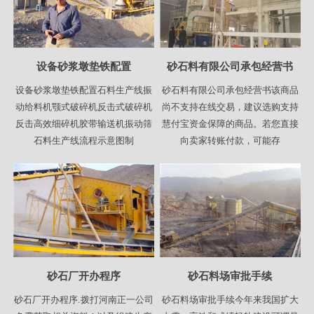
设备砂浆墩垫铁配置
砂石料有限公司承包经营书
设备砂浆墩垫铁配置石料生产线振
砂石料有限公司承包经营书该商品
动给料机颚式破碎机反击式破碎机
尚不支持在线交易，建议选购支持
反击高效细碎机胶带输送机振动筛
慧付宝资金保障的商品。若您直接
石料生产线流程示意图制
向卖家转账付款，可能存
砂石厂开办程序
砂石料场审批手续
砂石厂开办程序.拨打河南正一公司
砂石料场审批手续今年来我国扩大