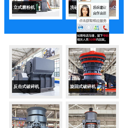
立式磨粉机
洗砂机
反击式破碎机
旋回式破碎机