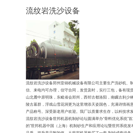
流纹岩洗沙设备
流纹岩洗沙设备郑州亚锦机械设备有限公司主要生产洗砂机、
信、来电均可办理，信守合同，发货及时，实行三包，备有现
山北麓中原明珠，东毗省会郑州，西邻古都洛阳，南瞩古刹少
陵古墓群，浮戏山雪花洞更为这里增添天姿国色，充满诗情画
产品称号。深受新老用户欢迎。我厂以质量求生存，以科技求
流纹岩洗沙设备世邦机器机制砂论坛圆满举办“骨料优化系统”
的“世邦机器中国（上海）机制砂生产和应用论坛暨世邦系统发
品质、提升产品附加值，从世邦机器购买了一套-制砂成套设