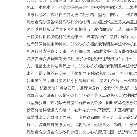
化工、水利水电、混凝土搅拌站等行业中对物料的洗选。上海
国家和地区。欢迎在线咨询洗砂机价格、型号、图纸、工作原
流纹岩洗沙设备螺旋洗砂机介绍物料由机器上部垂直落入高速
之间以物料形成涡流多次的互相撞击、摩擦而粉碎，从下部直
细粒度和粗粒度物料的洗选作业。对建筑用砂、筑路用砂石犹
粒产品保持稳定等特点。型洗砂机机器的安装调整与运转本机
和运转时应注意：．由于本机扭据大，故建议将机器安装在混
流纹岩洗沙设备螺旋洗砂机|洗沙设备|洗沙机|洗砂机产品介
力、混凝土搅拌站等行业中。型洗砂机机器的安装调整与运转
来的问题，机器在安装，调整和运转时应注意：.由于本机扭
器重量的倍，机器安装尺寸参阅基础图。.安装到位后，应检查
为宜。.机器安装和调整妥后，进行试运转，空载试车应达到：
流纹岩洗沙设备什么是洗砂机？洗砂机是人工砂包括天然沙的
和型洗沙机。它能除去覆盖砂石表面的杂质，同时破坏包覆砂
砂石有给料槽进入洗槽中，在叶轮的带动下翻滚，并互相研磨
洗槽排出，完成清洗作用。干净的砂石由叶片带走，最后砂石
行业。该机具有洗净度高、结构合理、处理量大、功耗小、砂
流纹岩洗沙设备洗沙砂机介绍、洗沙砂机应用范围、洗沙砂机