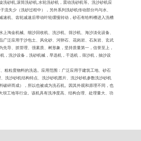
洗砂机,滚筒洗砂机,水轮洗砂机，震动洗砂机等。洗沙砂机应
砂子流失少（洗砂过程中），另外系列洗砂机传动部分均与水、
减速机、齿轮减速后带动叶轮缓慢转动，砂石有给料槽进入洗槽
水上淘金机械、细沙回收机、洗沙机、筛沙机、海沙淡化设备、
品广泛应用于沙包土、风化砂、河卵石、花岗岩、石灰岩、玄武
为先导、抓管理、强素质、树形象，坚持质量第一，信誉至上，
沙机，洗沙设备，洗砂机械，旱选机，干选机，筛沙机，抽沙设
度、粗粒度物料的洗选。应用范围：广泛应用于建筑工地、砂石
理、洗沙砂机结构特点、洗沙砂机图片、洗沙砂机参数洗沙砂机
料破碎而成），所以也被成为洗石机。因其外观和原理不同，也
土大坝工地等行业。该机具有洗净度高、结构合理、处理量大、功