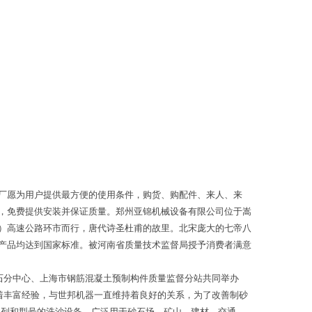
厂愿为用户提供最方便的使用条件，购货、购配件、来人、来
，免费提供安装并保证质量。郑州亚锦机械设备有限公司位于嵩
）高速公路环市而行，唐代诗圣杜甫的故里。北宋庞大的七帝八
产品均达到国家标准。被河南省质量技术监督局授予消费者满意
石分中心、上海市钢筋混凝土预制构件质量监督分站共同举办
着丰富经验，与世邦机器一直维持着良好的关系，为了改善制砂
系列和型号的洗沙设备，广泛用于砂石场、矿山、建材、交通、