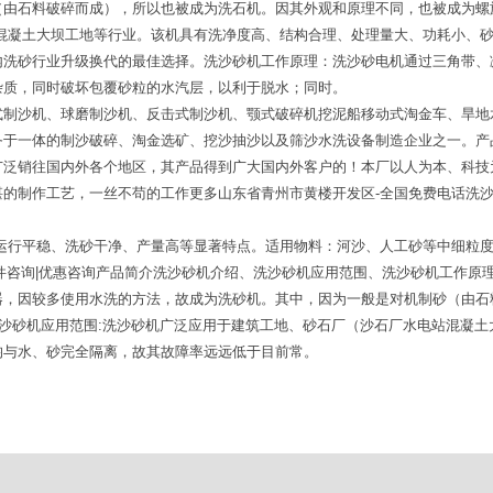
由石料破碎而成），所以也被成为洗石机。因其外观和原理不同，也被成为螺旋
站混凝土大坝工地等行业。该机具有洗净度高、结构合理、处理量大、功耗小、
内洗砂行业升级换代的最佳选择。洗沙砂机工作原理：洗沙砂电机通过三角带、
杂质，同时破坏包覆砂粒的水汽层，以利于脱水；同时。
式制沙机、球磨制沙机、反击式制沙机、颚式破碎机挖泥船移动式淘金车、旱地
务于一体的制沙破碎、淘金选矿、挖沙抽沙以及筛沙水洗设备制造企业之一。产
广泛销往国内外各个地区，其产品得到广大国内外客户的！本厂以人为本、科技
湛的制作工艺，一丝不苟的工作更多山东省青州市黄楼开发区-全国免费电话洗
、运行平稳、洗砂干净、产量高等显著特点。适用物料：河沙、人工砂等中细粒
件咨询|优惠咨询产品简介洗沙砂机介绍、洗沙砂机应用范围、洗沙砂机工作原
器，因较多使用水洗的方法，故成为洗砂机。其中，因为一般是对机制砂（由石
洗沙砂机应用范围:洗沙砂机广泛应用于建筑工地、砂石厂（沙石厂水电站混凝
均与水、砂完全隔离，故其故障率远远低于目前常。