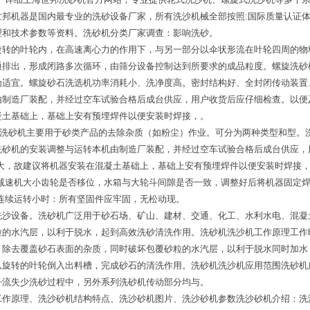
世邦机器是国内最专业的洗砂设备厂家，所有洗沙机械全部按照:国际质量认证
理和技术参数等资料。洗砂机分类厂家调查：影响洗砂。
旋转的叶轮内，在高速离心力的作用下，与另一部分以伞状形流在叶轮四周的物
通排出，形成闭路多次循环，由筛分设备控制达到所要求的成品粒度。螺旋洗砂
为适宜。螺旋砂石洗选机功率消耗小、洗净度高。密封结构好、全封闭传动装置
由制造厂装配，并经过空车试验合格后成台供应，用户收货后应仔细检查。以便
凝土基础上，基础上安有预埋焊件以便安装时焊接，。
绍：洗砂机主要用于砂类产品的去除杂质（如粉尘）作业。可分为两种类型和型
洗砂机的安装调整与运转本机由制造厂装配，并经过空车试验合格后成台供应，
据大，故建议将机器安装在混凝土基础上，基础上安有预埋焊件以便安装时焊接
减速机大小齿轮是否移位，水箱与大轮斗间隙是否一致，调整好后将机器固定焊
连续运转小时：所有坚固件应牢固，无松动现。
洗沙设备。洗砂机广泛用于砂石场、矿山、建材、交通、化工、水利水电、混凝
粒的水汽层，以利于脱水，起到高效洗砂清洗作用。洗砂机洗沙机工作原理工作
，除去覆盖砂石表面的杂质，同时破坏包覆砂粒的水汽层，以利于脱水同时加水
从旋转的叶轮倒入出料槽，完成砂石的清洗作用。洗砂机洗沙机应用范围洗砂机
子流失少洗砂过程中，另外系列洗砂机传动部分均与。
工作原理、洗沙砂机结构特点、洗沙砂机图片、洗沙砂机参数洗沙砂机介绍：洗