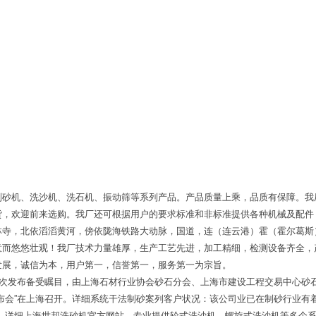
制砂机、洗沙机、洗石机、振动筛等系列产品。产品质量上乘，品质有保障。我
货，欢迎前来选购。我厂还可根据用户的要求标准和非标准提供各种机械及配件
林寺，北依滔滔黄河，傍依陇海铁路大动脉，国道，连（连云港）霍（霍尔葛斯
意而悠悠壮观！我厂技术力量雄厚，生产工艺先进，加工精细，检测设备齐全，
发展，诚信为本，用户第一，信誉第一，服务第一为宗旨。
首次发布备受瞩目，由上海石材行业协会砂石分会、上海市建设工程交易中心砂
布会”在上海召开。详细系统干法制砂案列客户状况：该公司业已在制砂行业有
备。详细上海世邦洗砂机官方网站，专业提供轮式洗沙机、螺旋式洗沙机等多个