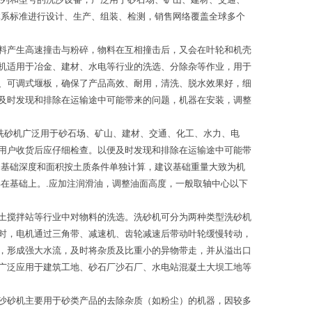
体系标准进行设计、生产、组装、检测，销售网络覆盖全球多个
料产生高速撞击与粉碎，物料在互相撞击后，又会在叶轮和机壳
机适用于冶金、建材、水电等行业的洗选、分除杂等作业，用于
、可调式堰板，确保了产品高效、耐用，清洗、脱水效果好，细
及时发现和排除在运输途中可能带来的问题，机器在安装，调整
。洗砂机广泛用于砂石场、矿山、建材、交通、化工、水力、电
用户收货后应仔细检查。以便及时发现和排除在运输途中可能带
，基础深度和面积按土质条件单独计算，建议基础重量大致为机
在基础上。.应加注润滑油，调整油面高度，一般取轴中心以下
土搅拌站等行业中对物料的洗选。洗砂机可分为两种类型洗砂机
时，电机通过三角带、减速机、齿轮减速后带动叶轮缓慢转动，
，形成强大水流，及时将杂质及比重小的异物带走，并从溢出口
广泛应用于建筑工地、砂石厂沙石厂、水电站混凝土大坝工地等
沙砂机主要用于砂类产品的去除杂质（如粉尘）的机器，因较多