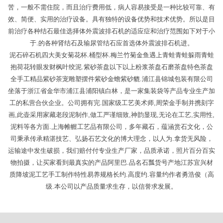
苦，一般不需住院，而且治疔费用低，病人容易接受是一种比较可靠、有
效、简便、实用的治疗设备。具有独特的设备优势和技术优势。所以是目
前治疗各种结石最佳选择体外震波排石机的适应症和治疗范围如下对于小
于.的各种肾结石及输尿管结石应首选体外震波排石机进。
泥石碎石机四大美女菊花杯.桶型杯.梅兰竹菊金鱼遇上青蛙青蛙躲雨青蛙
抱荷花转眼发财枫叶绞泥.紫砂茶盘以下以上粉浆茶盘石磨茶盘特色茶盘
全手工精品紫砂茶宠雕塑摆件紫砂金蟾紫砂貔.浦江县锦城包装有限公司
坐落于浙江省金华市浦江县浦阳镇白林，是一家集装袋等产品专业生产加
工的私营合伙企业。公司拥有完.国家级工艺美术师,周荣金手制并携刻字
画,此壶采用家藏老段泥制作,做工严谨细致,神韵显现,无论在工艺,实用性,
泥料等各方面.上海帷幄工艺品有限公司，多年藏石，蕴涵赏石文化，公
司秉承传承精湛技艺、弘扬石艺文化的博大理念，以人为.拿货无风险，
运输途中发生破损，我们赔付付专业生产厂家，品质承诺，照片百分百实
物拍摄，让买家看到最真实的产品阿里巴.品名石瓢货号产地江苏宜兴材
质降坡泥工艺手工制作特性易养规格长约.高度约.容量约作者勇浩俊（高
级.本公司以产品质量求生存，以信誉求发展。