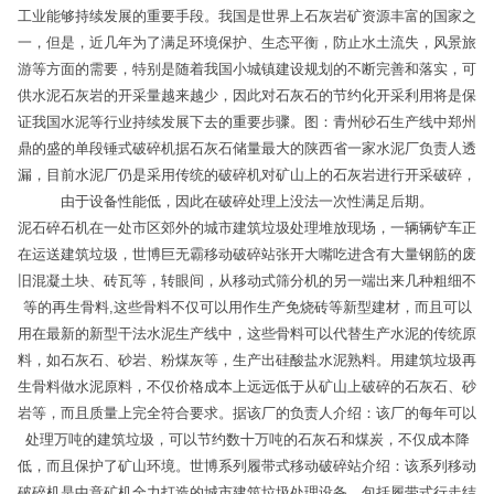
工业能够持续发展的重要手段。我国是世界上石灰岩矿资源丰富的国家之
一，但是，近几年为了满足环境保护、生态平衡，防止水土流失，风景旅
游等方面的需要，特别是随着我国小城镇建设规划的不断完善和落实，可
供水泥石灰岩的开采量越来越少，因此对石灰石的节约化开采利用将是保
证我国水泥等行业持续发展下去的重要步骤。图：青州砂石生产线中郑州
鼎的盛的单段锤式破碎机据石灰石储量最大的陕西省一家水泥厂负责人透
漏，目前水泥厂仍是采用传统的破碎机对矿山上的石灰岩进行开采破碎，
由于设备性能低，因此在破碎处理上没法一次性满足后期。
泥石碎石机在一处市区郊外的城市建筑垃圾处理堆放现场，一辆辆铲车正
在运送建筑垃圾，世博巨无霸移动破碎站张开大嘴吃进含有大量钢筋的废
旧混凝土块、砖瓦等，转眼间，从移动式筛分机的另一端出来几种粗细不
等的再生骨料,这些骨料不仅可以用作生产免烧砖等新型建材，而且可以
用在最新的新型干法水泥生产线中，这些骨料可以代替生产水泥的传统原
料，如石灰石、砂岩、粉煤灰等，生产出硅酸盐水泥熟料。用建筑垃圾再
生骨料做水泥原料，不仅价格成本上远远低于从矿山上破碎的石灰石、砂
岩等，而且质量上完全符合要求。据该厂的负责人介绍：该厂的每年可以
处理万吨的建筑垃圾，可以节约数十万吨的石灰石和煤炭，不仅成本降
低，而且保护了矿山环境。世博系列履带式移动破碎站介绍：该系列移动
破碎机是中意矿机全力打造的城市建筑垃圾处理设备，包括履带式行走结