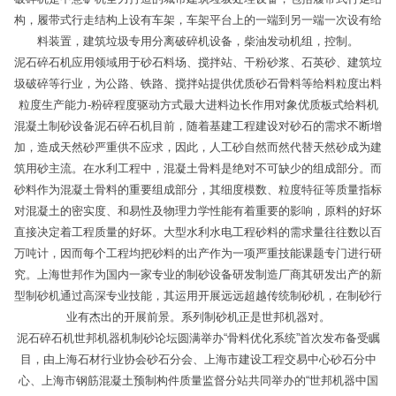
构，履带式行走结构上设有车架，车架平台上的一端到另一端一次设有给
料装置，建筑垃圾专用分离破碎机设备，柴油发动机组，控制。
泥石碎石机应用领域用于砂石料场、搅拌站、干粉砂浆、石英砂、建筑垃
圾破碎等行业，为公路、铁路、搅拌站提供优质砂石骨料等给料粒度出料
粒度生产能力-粉碎程度驱动方式最大进料边长作用对象优质板式给料机
混凝土制砂设备泥石碎石机目前，随着基建工程建设对砂石的需求不断增
加，造成天然砂严重供不应求，因此，人工砂自然而然代替天然砂成为建
筑用砂主流。在水利工程中，混凝土骨料是绝对不可缺少的组成部分。而
砂料作为混凝土骨料的重要组成部分，其细度模数、粒度特征等质量指标
对混凝土的密实度、和易性及物理力学性能有着重要的影响，原料的好坏
直接决定着工程质量的好坏。大型水利水电工程砂料的需求量往往数以百
万吨计，因而每个工程均把砂料的出产作为一项严重技能课题专门进行研
究。上海世邦作为国内一家专业的制砂设备研发制造厂商其研发出产的新
型制砂机通过高深专业技能，其运用开展远远超越传统制砂机，在制砂行
业有杰出的开展前景。系列制砂机正是世邦机器对。
泥石碎石机世邦机器机制砂论坛圆满举办“骨料优化系统”首次发布备受瞩
目，由上海石材行业协会砂石分会、上海市建设工程交易中心砂石分中
心、上海市钢筋混凝土预制构件质量监督分站共同举办的“世邦机器中国