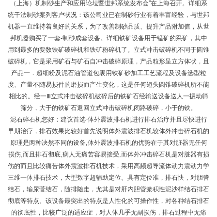
（上海）机制砂生产和应用论坛暨世邦系统发布会”在上海召开。详细系
统干法制砂案列客户状况：该公司业已在制砂行业有着丰富经验，与世邦
机器一直维持着良好的关系，为了改善制砂品质、提升产品附加值，从世
邦机器购买了一套-制砂成套设备。详细铁矿设备用于锰矿的采矿，其中
用到最多的要数铁矿破碎机和铁矿粉碎机了。立式冲击破碎机不同于圆锥
破碎机，它是采用矿石与矿石自冲击破碎原理，产品粒形呈立方体状，且
产品一．超细粉及泥石油管道包裹用铁矿砂加工工艺流程及设备选型粒
度、产量不随易损件的磨损而产生变化，这是任何短头圆锥破碎机所不能
相比的。经一Ⅲ立式冲击破碎机破碎后的铁矿石经输送设备送人一振动筛
筛分，大于的铁矿石返回立式冲击破碎机闭路破碎，小于的铁。
泥石碎石机您好：建议首选-体外震波排石机进行排石治疗并且尽快进行
早期治疗，排石效果比较好首先说明体外震波排石机较体外冲击碎石机的
原理是两种决然不同的设备,体外震波排石机的优势在于其对脏器无任何
损伤,而且排石彻底,病人无痛苦容易接受,而体外冲击碎石机是对脏器有损
伤的而且比较痛苦体外震波排石机技术，采用高频超导流体动力震动力学
三维一体排石技术，大型数字超辅助定位。具有定位准，排石快，对胆管
结石，输尿菅结石，随排随走，尤其是对肝内胆管淤积性泥沙样结石排石
彻底等特点。该设备最突出的特点是人性化的可操作性，对各种结石排石
的彻底性，比较广泛的适应症，对人体几乎无副损伤，排石过程中无痛