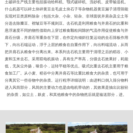
土破碎生产线主要包括振动给料机、颚式破碎机、洗砂机、皮带输送机。
什么机器可以碎土块碎黄豆去毛皮土块石子等杂物机器黄豆漏子清理筛能
实现对豆类原料除杂（包括大杂、小杂、轻杂、非球面状并肩杂及尘土等
分选去除瓣豆、褶皱豆等不规则豆。去石机是利用粮食与并肩石的比重和
悬浮速度不同的物性借助向上穿过粮食颗粒间隙的气流作用促使粮食与并
肩石分级，并肩石等重杂在下层，在作定向倾斜往复运动的去石筛板作用
下，向出石端运动，浮于上层的粮食在自重作用下，向出料端流动，从而
把并肩石从粮食中分离出来。本系列去石机主要用于清理之后的稻谷、小
麦和玉米去石。采用双电机振动，具有生产率高，分级去石效果好，耗能
低，无灰尘外扬，噪音小，运转平稳等优点。吸式比重去石机主要用于粮
食加工厂。从小麦、稻谷中分离并肩石等比重比粮食大的杂质，也可用于
分离其它一些谷物中的杂质。运行程序详细说明：由进料口倒入筛分物料
进入风筒部分，风筒的主要动力也是由电机带动的，其效果是抽出比较轻
的杂质，如尘土，麸皮，和其他粮食中的杂物然后就是输送部分，进。