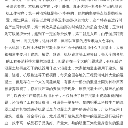
分清选要求。本机移动方便，便于维修。真正达到一机多用的目的.筛选
机工作程序：第一种清粮机是每小时-吨的，他的的主要特点就是抛粮装
置，经过风选、筛选以后可以将玉米抛掷-米的地方，这个特点在运行时
会产生两种效果，第一种效果是在抛掷的时候轻的杂质会比较近，玉米籽
则可以抛掷米外，起到了一定的除杂效果，第二就是入库，由于抛掷距离
是-米，高度是米，这样以来，就可以直接的把玉米抛入仓库内。
什么机器可以碎土块破碎混凝土块再生石子的机器用什么？混凝土，大家
都知道主要用于建筑、桥梁、隧道、机场跑道等工程项目，每天全国各地
的工程要消耗掉大量的混凝土，但是存在一个大的问题就是，有很.破碎
混凝土块再生石子的机器用什么？混凝土，大家都知道主要用于建筑、桥
梁、隧道、机场跑道等工程项目，每天全国各地的工程要消耗掉大量的混
凝土，但是存在一个大的问题就是，有很大一部分的混凝土因为种种原因
被废弃浪费了，存在很严重的资源浪费现象。废弃混凝土经过破碎机的破
碎可以再次生产建筑工程用石子，不仅解决了废弃混凝土资源浪费的问
题，还节省了工程项目费用，可谓是一举多得。黎的明重工科技生产的混
凝土破碎机颚式破碎机是以废弃混凝土为原料的破碎设备，广泛的应用于
建筑、道路、冶金等行业，尤其适用于建筑废弃物中的混凝土进行破碎作
业，效率高、成品石子品质好、产量大。黎的明重工为您量身定制的混凝