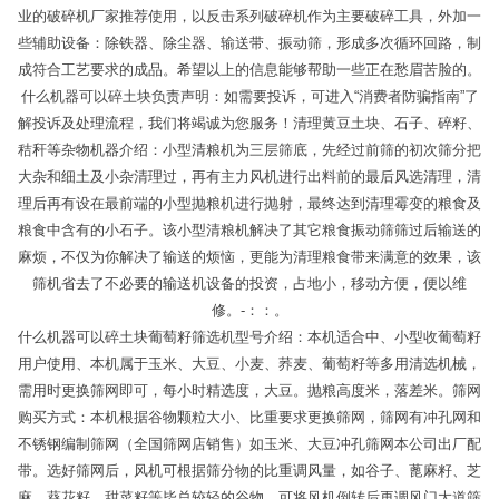
业的破碎机厂家推荐使用，以反击系列破碎机作为主要破碎工具，外加一
些辅助设备：除铁器、除尘器、输送带、振动筛，形成多次循环回路，制
成符合工艺要求的成品。希望以上的信息能够帮助一些正在愁眉苦脸的。
什么机器可以碎土块负责声明：如需要投诉，可进入“消费者防骗指南”了
解投诉及处理流程，我们将竭诚为您服务！清理黄豆土块、石子、碎籽、
秸秆等杂物机器介绍：小型清粮机为三层筛底，先经过前筛的初次筛分把
大杂和细土及小杂清理过，再有主力风机进行出料前的最后风选清理，清
理后再有设在最前端的小型抛粮机进行抛射，最终达到清理霉变的粮食及
粮食中含有的小石子。该小型清粮机解决了其它粮食振动筛筛过后输送的
麻烦，不仅为你解决了输送的烦恼，更能为清理粮食带来满意的效果，该
筛机省去了不必要的输送机设备的投资，占地小，移动方便，便以维
修。-：：。
什么机器可以碎土块葡萄籽筛选机型号介绍：本机适合中、小型收葡萄籽
用户使用、本机属于玉米、大豆、小麦、荞麦、葡萄籽等多用清选机械，
需用时更换筛网即可，每小时精选度，大豆。抛粮高度米，落差米。筛网
购买方式：本机根据谷物颗粒大小、比重要求更换筛网，筛网有冲孔网和
不锈钢编制筛网（全国筛网店销售）如玉米、大豆冲孔筛网本公司出厂配
带。选好筛网后，风机可根据筛分物的比重调风量，如谷子、蓖麻籽、芝
麻、葵花籽，甜菜籽等毕总较轻的谷物，可将风机倒转后再调风门大道筛