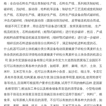
格：全自动石料生产线出售制砂生产线，石料生产线，系列相关制砂机，
破碎机，洗砂机，振动筛，给料机等设备；制砂生产工艺流程成套机制砂
生产线、石英砂生产线、建筑砂生产线、石料生产线设备由鄂式破碎机、
冲击式破碎机（制砂机振动筛（圆振动筛洗砂机、皮带输送机组合而成。
根据不同工艺要求，用合适型号设备进行配置，发挥其最佳性能。.生产
线流程首先，石料由粗碎机（粗鄂式破碎机）进行初步破碎，然后，产成
的粗料由胶带输送机输送至细碎机（细碎鄂式破碎机）进行进一步破碎，
细碎后的石料进振动筛筛分出两种石子，满足制砂机进料粒度的石。
什么机器可以碎土块机械分类分离设备电动筛麦糠麦子碎粒分离麦杆去土
块杂质的机器供应详情电动筛麦糠麦子碎粒分离麦杆去土块杂质的机器公
司:新乡市宏源振动设备有限公司新乡市宏力大道西段西冀场工业园区不
仅可以有效的分离各种大的杂质，如稻草、麦秆、麻绳、纸片、土块、玉
米叶、玉米芯等大杂，也可以分离各种小杂质，如沙石、细土等。专卖它
具有外形美观,结构紧凑,移动方便,除尘除杂效率明显,能耗低,使用简便可
靠等优点,且筛网可根据用户要求任意调换,试用于不同的物料品种.是国家
各粮管部门,粮油加工单位以及粮食储备库首选的清理设备。小型电动粮
食筛子筛花生米筛黄豆筛芸豆筛豌豆筛水稻它适用于面粉厂、饲料厂、粮
食库、站等原粮入库前后的清理。不仅可以有效的分离各种大的杂质，如
稻草、麦秆、麻绳、纸片、土块、玉米叶、玉米芯等大杂，也可以分离各