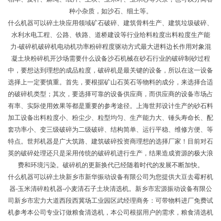
种小杂质，如沙石、细土等。
什么机器可以碎土块应用领域矿石破碎、建筑骨料生产、建筑垃圾破碎、
水利水电工程、公路、铁路、道桥建设等行业给料粒度出料粒度生产能
力-破碎机破碎机电动机功率粉碎程度驱动方式最大进料边长作用对象混
凝土块粉碎机开沙场需要什么设备沙石机械在砂石行业的破碎制砂过程
中，要想达到理想的成品粒度，破碎机是最关键的设备，所以在这一设备
选择上一定要慎重。首先，要根据矿山石英石等物料的成分，来选择合适
的破碎机类型；其次，要选择可靠的设备供应商，而供应商的设备市场占
有率、实际使用效果等都是重要的参考途径。上海世邦设计生产的砂石料
加工设备出料粒度小、粉尘少、粒型均匀、生产能力大、锤头寿命长、配
套功率小、变三级破碎为二级破碎、结构简单、运行平稳、维修方便、等
特点。世邦机器是广大筑路、建筑破碎投资商理想的选择厂家！目前对石
英的破碎处理还只是采用传统的破碎机进行生产，结果造成资源的极大浪
费和环境污染。破碎机的更新换代已经随着时代的发展不断加快。
什么机器可以碎土块新乡市新华振动设备有限公司为您提供大豆去霉籽机
器-玉米清碎粒机器-小麦清石子土块清选机。新乡市宏源振动设备有限公
司新乡市宏力大道西段西冀场工业园区武经理商务：可带物料进厂免费试
机参考本公司专业订做粮食清选机，本公司根据用户的需求，粮食清选机