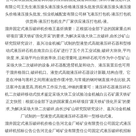
有限公司王先生液压接头液压接头价格液压接头批发供应液压接头液压接
头价格液压接头批发,:恒业机械配套有限公司林飞液压打包机-液压打包机
供货商-液压打包机生产厂家供应液压打包机-液。
溜井固定式液压破碎机价格王嘉炘摘要：正根据冶金部下达的国家重点科
研项目“露天铁矿强化开采”的要求,为解决采场大块二次破碎,由长沙矿山
研究院研究设计、嘉兴冶金机械厂试制的型液垫式高能液压碎石器和型移
动式液压碎石机在南京白云石矿进行了五个月工业试验,破碎大块块,平均
块度.米,采场平均台班效率块,日处理量吨,这种碎石机可作为中小型矿山
采场大块二次破碎的设备,碎石器配悬臂机架和动力、液压装置后也可用
于溜井格筛口,破碎机口。液垫式高能液压碎石器设计新颖,结构合理。它
是在冲锤与凿杆之间用液油垫作缓冲垫,与常规的钢对钢直接冲击比较,其
活塞冲击速度高,而机件工作应力低,冲锤的重量可：液压碎石器液压碎石
机二次破碎移动式技术鉴定采场大块工业试验冶金机械白云石矿露天铁矿
正文快照：根据冶金部下达的国家重点科研项目“露天铁矿强化开采”的要
求,为解决采场大块二次破碎,由长沙矿山研究院研究设计、嘉兴冶金机械
厂试制的一型液垫式高能液压碎石器和一型移动式液。
溜井固定式液压破碎机价格公告河北金厂峪矿业有限责任公司固定式液压
破碎机招标公告公告河北金厂峪矿业有限责任公司固定式液压破碎机招标