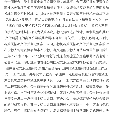
公告面议台、受中国黄金集团公司委托，就其河北金厂峪矿业有限责任公
司技术改造项目项目所需设备和相关服务，邀请有相应资质的供应商参加
投标并提交密封投标书。货物名称及数量：固定式液压破碎机台套其它详
见技术规格及要求、投标人资质要求：.只有在法律上和财务上独立、合
法运作并独立于招标人和招标机构的供货人才能参加投标。.投标人不得
直接或间接地与招标人为采购本次招标的货物进行设计、编制规范和其它
文件所委托的咨询公司或其附属机构有任何关联。.投标人必须向招标机
构购买招标文件并登记备案，未向招标机构购买招标文件并登记备案的潜
在投标人均无资格参加本次投标。有兴趣的投标人可从至每天节假日除外
上午：-：和下午：-：北京时间袁飞.北京市海淀区永定路甲号产品名称：
公告河北金厂峪矿业有限责任公司固定式液压破碎机招标公告产品类别。
溜井固定式液压破碎机价格产品介绍矿山井口液压破碎机的品牌工作压
力：.工作流量：外形尺寸长宽高：矿山井口液压破碎机山河智能在液压
冲击机构这类特殊液压机械的研究、设计、测试方面具有长期的理论研究
与工程实践经验。公司自主研发的液压破碎锤结构新颖、破碎效率高、作
业成本低。不但可与各类标准挖掘机、装载机等配套使用，公司还根据用
户需要开发出一系列用于矿山井口、有色冶金、高炉炼钢等特殊场合破碎
的新型成套设备。其中，矿山井口液压破碎机主要应用于中小矿山（包括
黑色、有色、煤矿采石尝选矿厂、溜井格筛等用于移动或固定式破碎大块