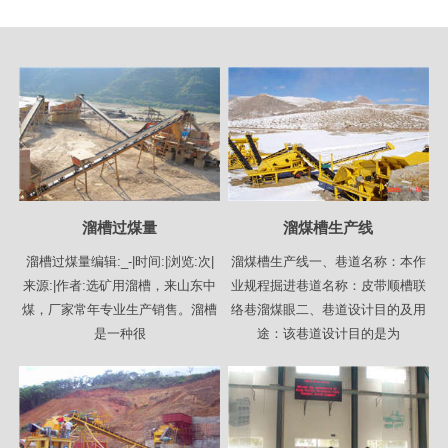
溜槽过煤量
溜煤槽生产线
溜槽过煤量编辑:_-|时间:|浏览:次|
溜煤槽生产线一、巷道名称：本作
来源:|作者:选矿用溜槽，来山东中
业规程掘进巷道名称：皮带顺槽联
煤，厂家常年专业生产销售。溜槽
络巷溜煤眼二、巷道设计目的及用
是一种很
途：该巷道设计目的是为