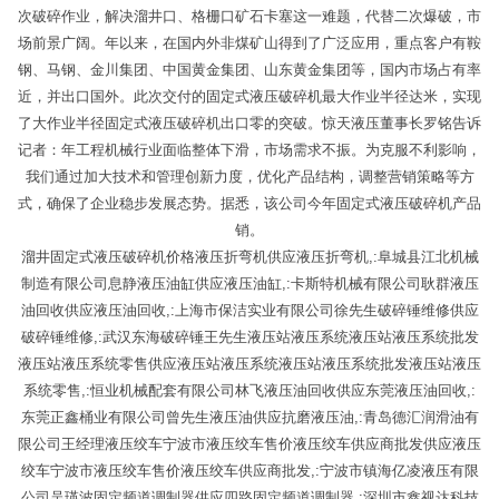
次破碎作业，解决溜井口、格栅口矿石卡塞这一难题，代替二次爆破，市
场前景广阔。年以来，在国内外非煤矿山得到了广泛应用，重点客户有鞍
钢、马钢、金川集团、中国黄金集团、山东黄金集团等，国内市场占有率
近，并出口国外。此次交付的固定式液压破碎机最大作业半径达米，实现
了大作业半径固定式液压破碎机出口零的突破。惊天液压董事长罗铭告诉
记者：年工程机械行业面临整体下滑，市场需求不振。为克服不利影响，
我们通过加大技术和管理创新力度，优化产品结构，调整营销策略等方
式，确保了企业稳步发展态势。据悉，该公司今年固定式液压破碎机产品
销。
溜井固定式液压破碎机价格液压折弯机供应液压折弯机,:阜城县江北机械
制造有限公司息静液压油缸供应液压油缸,:卡斯特机械有限公司耿群液压
油回收供应液压油回收,:上海市保洁实业有限公司徐先生破碎锤维修供应
破碎锤维修,:武汉东海破碎锤王先生液压站液压系统液压站液压系统批发
液压站液压系统零售供应液压站液压系统液压站液压系统批发液压站液压
系统零售,:恒业机械配套有限公司林飞液压油回收供应东莞液压油回收,:
东莞正鑫桶业有限公司曾先生液压油供应抗磨液压油,:青岛德汇润滑油有
限公司王经理液压绞车宁波市液压绞车售价液压绞车供应商批发供应液压
绞车宁波市液压绞车售价液压绞车供应商批发,:宁波市镇海亿凌液压有限
公司吴瑛波固定频道调制器供应四路固定频道调制器,:深圳市鑫视达科技