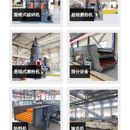
圆锥式破碎机
超细磨粉机
悬辊式磨粉机
筛分设备
给料机
输送机