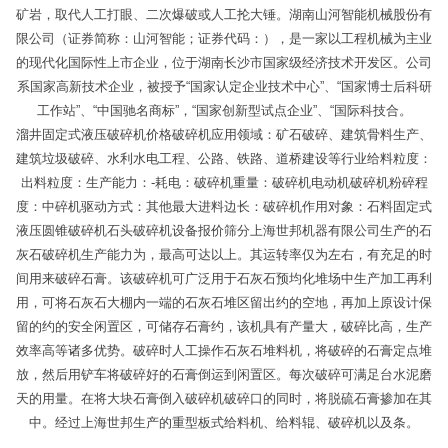
矿岩，取代人工打眼、二次爆破或人工抡大锤。湖南山河智能机械股份有
限公司（证券简称：山河智能；证券代码：），是一家以工程机械为主业
的现代化国际性上市企业，位于湖南长沙市国家级经济技术开发区。公司
系国家高新技术企业，被授予“国家认定企业技术中心”、“国家博士后科研
工作站”、“中国驰名商标”，“国家创新型试点企业”、“国际科技合。
溜井固定式液压破碎机价格破碎机应用领域：矿石破碎、建筑骨料生产、
建筑垃圾破碎、水利水电工程、公路、铁路、道桥建设等行业给料粒度：
出料粒度：生产能力：-耗电：破碎机重量：破碎机电动机破碎机粉碎程
度：中碎机驱动方式：其他最大进料边长：破碎机作用对象：石料固定式
液压圆锥破碎机石头破碎机设备报价筛分上海世邦机器有限公司生产的石
灰石破碎机生产能力为，最高可达以上。其运转率仅为左右，有充足的时
间用来破碎石膏。该破碎机可广泛用于石灰石预均化堆场中生产加工再利
用，可将石灰石大棚内一端的石灰石堆区留出约的空地，再加上原设计保
留的约的安全闲置区，可储存石膏约，该机具有产量大，破碎比高，生产
效率高等诸多优势。破碎时人工操作石灰石堆料机，将破碎的石膏定点堆
放，然后用铲车将破碎好的石膏倒运到闲置区。每次破碎可满足台水泥磨
天的用量。在将大块石膏倒入破碎机破碎口的同时，将脱硫石膏掺加在其
中。经过上海世邦生产的重型板式给料机、给料辊、破碎机以及条。