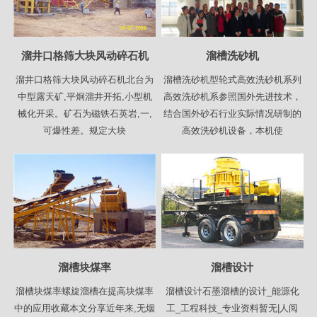
溜井口格筛大块风动碎石机
溜槽洗砂机
溜井口格筛大块风动碎石机北台为
溜槽洗砂机型轮式高效洗砂机系列
中型露天矿,平炯溜井开拓,小型机
高效洗砂机系参照国外先进技术，
械化开采。矿石为磁铁石英岩,一,
结合国外砂石行业实际情况研制的
可爆性差。规定大块
高效洗砂机设备，本机使
溜槽块煤率
溜槽设计
溜槽块煤率螺旋溜槽在提高块煤率
溜槽设计石墨溜槽的设计_能源化
中的应用收藏本文分享近年来,无烟
工_工程科技_专业资料暂无|人阅