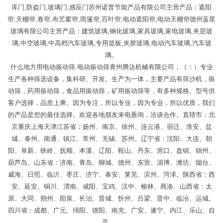
库门,防盗门,玻璃门,感应门苏州诺普节能产品有限公司主营产品：遮阳
帘,天棚帘,卷帘,布艺窗帘,雨篷帘,百叶帘,电动遮阳帘,电动天棚帘德州蓝星
玻璃有限公司主营产品：建筑玻璃,钢化玻璃,家具玻璃,家电玻璃,夹层玻
璃,中空玻璃,中高档汽车玻璃,专用篮板,夹胶玻璃,电动汽车玻璃,汽车玻
璃。
什么地方用电动振动筛.电动振动筛青州腾达机械有限公司，（：）专业
生产各种筛选设备，集科研、开发。生产为一体，主要产品有筛沙机，振
动筛，药用振动筛，食品用振动筛，矿用振动筛等，有多种规格、型号供
客户选择，品质上乘。因为专注，所以专业，因为专业，所以优质，我们
的产品是您的最佳选择。欢迎各地朋友来电垂询，洽谈合作。直辖市：北
京重庆上海天津江苏省：扬州、南京、徐州、连云港、宿迁、淮安、盐
城、泰州、南通、镇江、常州、无锡、苏州。辽宁省：沈阳、大连、朝
阳、阜新、铁岭、抚顺、本溪、辽阳、鞍山、丹东、营口、盘锦、锦州、
葫芦岛。山东省：济南、青岛、聊城、德州、东营、淄博、潍坊、烟台、
威海、日照、临沂、枣庄、济宁、泰安、莱芜、滨州、菏泽。陕西省：西
安、延安、铜川、渭南、咸阳、宝鸡、汉中、榆林、商洛、山西省：太
原、大同、朔州、阳泉、长治、晋城、忻州、吕梁、晋中、临汾、运城。
四川省：成都、广元、绵阳、德阳、南充、广安、遂宁、内江、乐山、自
贡、。