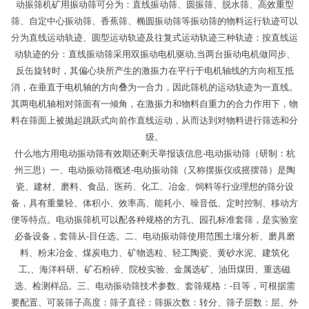
动振筛机矿用振动筛可分为：直线振动筛、圆振筛、脱水筛、高效重型
筛、自定中心振动筛、香蕉筛、椭圆振动筛等振动筛的物料运行轨迹可以
分为直线运动轨迹、圆型运动轨迹及往复式运动轨迹三种轨迹：按直线运
动轨迹的分：直线振动筛采用双振动电机驱动,当两台振动电机做同步、
反缶旋转时，其偏心块所产生的激振力在平行于电机轴线的方向相互抵
消，在垂直于电机轴的方向叠为一合力，因此筛机的运动轨迹为一直线。
其两电机轴相对筛面有一倾角，在激振力和物料自重力的合力作用下，物
料在筛面上被抛起跳跃式向前作直线运动，从而达到对物料进行筛选和分
级。
什么地方用电动振动筛有效期还剩天举报该信息-电动振动筛（研制：杭
州三思）一、电动振动筛概述-电动振动筛（又称摆振仪或摇摆筛）是陶
瓷、建材、磨料、食品、医药、化工、冶金、饲料等行业理想的筛分设
备，具有重量轻、体积小、效率高、能耗小、噪音低、定时控制、移动方
便等特点。电动振筛机可以配各种规格的方孔、园孔标准套筛，是实验室
必备设备，套筛从-目任选。二、电动振动筛使用范围土壤分析、磨具磨
料、粉末冶金、煤炭电力、矿物选粒、轻工陶瓷、黄砂水泥、建筑化
工,、海洋科研、矿石粉碎、院校实验、金属选矿、油田煤田、重选磁
选、检测样品。三、电动振动筛技术参数、套筛规格：-目等，可根据需
要配置、可装筛子高度：筛子直径：筛振次数：转分、筛子层数：层、外