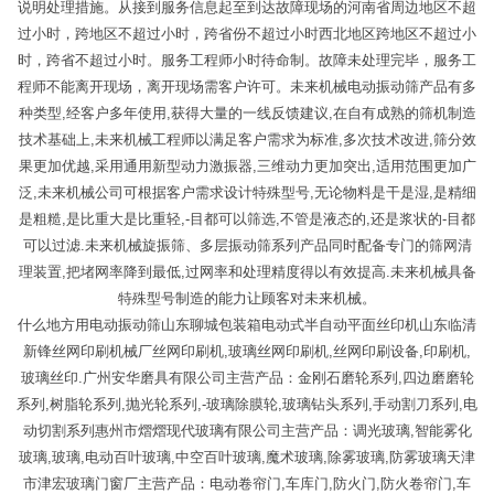
说明处理措施。从接到服务信息起至到达故障现场的河南省周边地区不超
过小时，跨地区不超过小时，跨省份不超过小时西北地区跨地区不超过小
时，跨省不超过小时。服务工程师小时待命制。故障未处理完毕，服务工
程师不能离开现场，离开现场需客户许可。未来机械电动振动筛产品有多
种类型,经客户多年使用,获得大量的一线反馈建议,在自有成熟的筛机制造
技术基础上,未来机械工程师以满足客户需求为标准,多次技术改进,筛分效
果更加优越,采用通用新型动力激振器,三维动力更加突出,适用范围更加广
泛,未来机械公司可根据客户需求设计特殊型号,无论物料是干是湿,是精细
是粗糙,是比重大是比重轻,-目都可以筛选,不管是液态的,还是浆状的-目都
可以过滤.未来机械旋振筛、多层振动筛系列产品同时配备专门的筛网清
理装置,把堵网率降到最低,过网率和处理精度得以有效提高.未来机械具备
特殊型号制造的能力让顾客对未来机械。
什么地方用电动振动筛山东聊城包装箱电动式半自动平面丝印机山东临清
新锋丝网印刷机械厂丝网印刷机,玻璃丝网印刷机,丝网印刷设备,印刷机,
玻璃丝印.广州安华磨具有限公司主营产品：金刚石磨轮系列,四边磨磨轮
系列,树脂轮系列,抛光轮系列,-玻璃除膜轮,玻璃钻头系列,手动割刀系列,电
动切割系列惠州市熠熠现代玻璃有限公司主营产品：调光玻璃,智能雾化
玻璃,玻璃,电动百叶玻璃,中空百叶玻璃,魔术玻璃,除雾玻璃,防雾玻璃天津
市津宏玻璃门窗厂主营产品：电动卷帘门,车库门,防火门,防火卷帘门,车