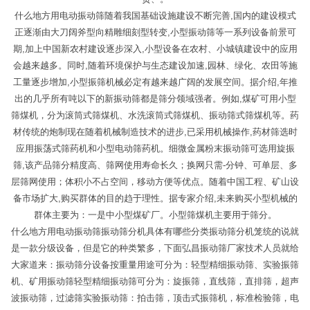
什么地方用电动振动筛随着我国基础设施建设不断完善,国内的建设模式
正逐渐由大刀阔斧型向精雕细刻型转变,小型振动筛等一系列设备前景可
期,加上中国新农村建设逐步深入,小型设备在农村、小城镇建设中的应用
会越来越多。同时,随着环境保护与生态建设加速,园林、绿化、农田等施
工量逐步增加,小型振筛机械必定有越来越广阔的发展空间。据介绍,年推
出的几乎所有吨以下的新振动筛都是筛分领域强者。例如,煤矿可用小型
筛煤机，分为滚筒式筛煤机、水洗滚筒式筛煤机、振动筛式筛煤机等。药
材传统的炮制现在随着机械制造技术的进步,已采用机械操作,药材筛选时
应用振荡式筛药机和小型电动筛药机。细微金属粉末振动筛可选用旋振
筛,该产品筛分精度高、筛网使用寿命长久；换网只需-分钟、可单层、多
层筛网使用；体积小不占空间，移动方便等优点。随着中国工程、矿山设
备市场扩大,购买群体的目的趋于理性。据专家介绍,未来购买小型机械的
群体主要为：一是中小型煤矿厂。小型筛煤机主要用于筛分。
什么地方用电动振动筛振动筛分机具体有哪些分类振动筛分机笼统的说就
是一款分级设备，但是它的种类繁多，下面弘昌振动筛厂家技术人员就给
大家道来：振动筛分设备按重量用途可分为：轻型精细振动筛、实验振筛
机、矿用振动筛轻型精细振动筛可分为：旋振筛，直线筛，直排筛，超声
波振动筛，过滤筛实验振动筛：拍击筛，顶击式振筛机，标准检验筛，电