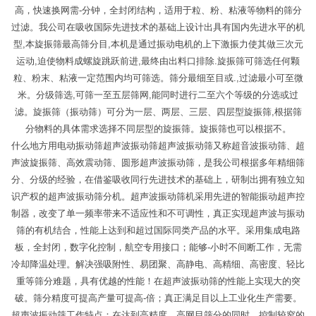
高，快速换网需-分钟，全封闭结构，适用于粒、粉、粘液等物料的筛分
过滤。我公司在吸收国际先进技术的基础上设计出具有国内先进水平的机
型,本旋振筛最高筛分目,本机是通过振动电机的上下激振力使其做三次元
运动,迫使物料成螺旋跳跃前进,最终由出料口排除.旋振筛可筛选任何颗
粒、粉末、粘液一定范围内均可筛选。筛分最细至目或.,过滤最小可至微
米。分级筛选,可筛一至五层筛网,能同时进行二至六个等级的分选或过
滤。旋振筛（振动筛）可分为一层、两层、三层、四层型旋振筛,根据筛
分物料的具体需求选择不同层型的旋振筛。旋振筛也可以根据不。
什么地方用电动振动筛超声波振动筛超声波振动筛又称超音波振动筛、超
声波旋振筛、高效震动筛、圆形超声波振动筛，是我公司根据多年精细筛
分、分级的经验，在借鉴吸收同行先进技术的基础上，研制出拥有独立知
识产权的超声波振动筛分机。超声波振动筛机采用先进的智能振动超声控
制器，改变了单一频率带来不适应性和不可调性，真正实现超声波与振动
筛的有机结合，性能上达到和超过国际同类产品的水平。采用集成电路
板，全封闭，数字化控制，航空专用接口；能够-小时不间断工作，无需
冷却降温处理。解决强吸附性、易团聚、高静电、高精细、高密度、轻比
重等筛分难题，具有优越的性能！在超声波振动筛的性能上实现大的突
破。筛分精度可提高产量可提高-倍；真正满足目以上工业化生产需要。
超声波振动筛工作特点：在达到高精度、高网目筛分的同时，控制较窄的