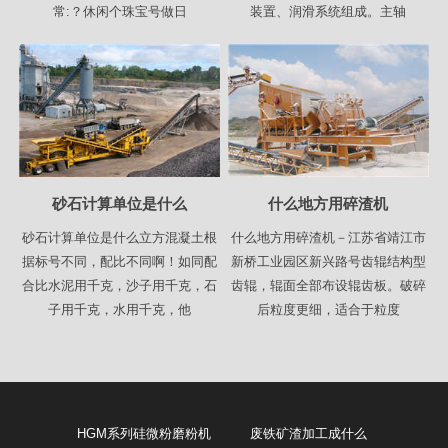
常:？休闲个珠宝号做日
装置、润滑系统组成。主轴
砂石计算单位是什么
什么地方用碎渣机
砂石计算单位是什么立方混凝土根
什么地方用碎渣机－江苏省靖江市
据标号不同，配比不同啊！如同配
新桥工业园区新兴路号齿辊结构型
合比水泥用千克，沙子用千克，石
齿辊，辊面全部布设辊齿板。破碎
子用千克，水用千克，他
后粒度更细，适合于粒度
HGM系列硅微粉磨粉机
废铁矿渣加工成什么