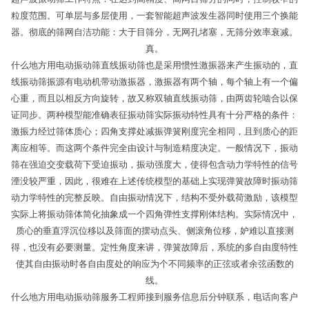
粒度范围。可单层与多层使用，一套智能超声波发生器同时使用三个换能
器。彻底的筛网自洁功能：大于目筛分，无网孔堵塞，无筛分效率衰减。
真。
什么地方用电动振动筛直线振动筛也是采用惯性激振器来产生振动的，直
线振动筛振源有电动机带动激振器，激振器有两个轴，每个轴上有一个偏
心重，而且以相反方向旋转，故又称双轴直线振动筛，由两齿轮啮合以保
证同步。两种模型能准确表征振动筛实际振动特性具有十分严格的条件：
激振力经过筛体质心；四角支撑处减振弹簧刚度完全相同，且到质心的距
离应相等。而这两个条件完全由设计与制造精度决定。一般情况下，振动
筛在强迫交变载荷下受迫振动，振动强度大，使得包含动力学特性的信号
湮没较严重，因此，很难在上述传统模型的基础上实现弹簧故障时振动筛
动力学特性的完整反映。自由振动情况下，结构不受外载荷激励，该模型
实际上将振动筛体简化抽象成一个四角弹性支撑刚体结构。实际情况中，
质心的垂直浮沉位移以及筛面的摆动点头、侧滚角位移，妒难以直接测
得，也没有必要测量。定性角度来讲，弹簧故障后，系统的多自由度特性
使其自由振动时各自由度处的响应为个不同频率的正弦或者余弦函数的
线。
什么地方用电动振动筛服务工程师接到服务信息后分钟联系，电话向客户