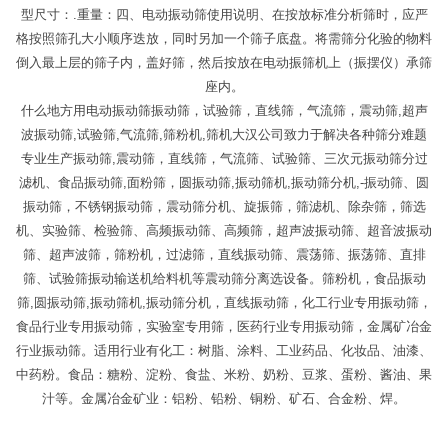
型尺寸：.重量：四、电动振动筛使用说明、在按放标准分析筛时，应严
格按照筛孔大小顺序迭放，同时另加一个筛子底盘。将需筛分化验的物料
倒入最上层的筛子内，盖好筛，然后按放在电动振筛机上（振摆仪）承筛
座内。
什么地方用电动振动筛振动筛，试验筛，直线筛，气流筛，震动筛,超声
波振动筛,试验筛,气流筛,筛粉机,筛机大汉公司致力于解决各种筛分难题
专业生产振动筛,震动筛，直线筛，气流筛、试验筛、三次元振动筛分过
滤机、食品振动筛,面粉筛，圆振动筛,振动筛机,振动筛分机,-振动筛、圆
振动筛，不锈钢振动筛，震动筛分机、旋振筛，筛滤机、除杂筛，筛选
机、实验筛、检验筛、高频振动筛、高频筛，超声波振动筛、超音波振动
筛、超声波筛，筛粉机，过滤筛，直线振动筛、震荡筛、振荡筛、直排
筛、试验筛振动输送机给料机等震动筛分离选设备。筛粉机，食品振动
筛,圆振动筛,振动筛机,振动筛分机，直线振动筛，化工行业专用振动筛，
食品行业专用振动筛，实验室专用筛，医药行业专用振动筛，金属矿冶金
行业振动筛。适用行业有化工：树脂、涂料、工业药品、化妆品、油漆、
中药粉。食品：糖粉、淀粉、食盐、米粉、奶粉、豆浆、蛋粉、酱油、果
汁等。金属冶金矿业：铝粉、铅粉、铜粉、矿石、合金粉、焊。