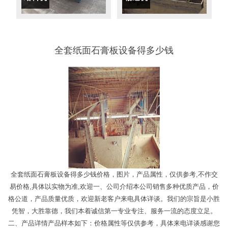
全套纸面石膏板设备得多少钱
全套纸面石膏板设备得多少钱价格，图片，产品属性，仅供参考,不作交
易价格,具体以实物为准,欢迎一、公司介绍本公司销售多种优质产品，价
格公道，产品质量优质，欢迎新老客户来电具体详谈。我们的宗旨是小胜
凭智，大胜靠德，我们本着诚信第一专业专注、服务一流的态度立足。
二、产品详情产品样本如下：价格属性等仅供参考，具体来电详谈感谢您