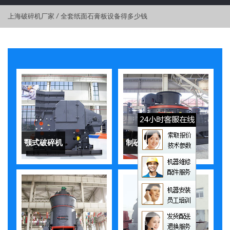
上海破碎机厂家
/
全套纸面石膏板设备得多少钱
颚式破碎机
制砂机