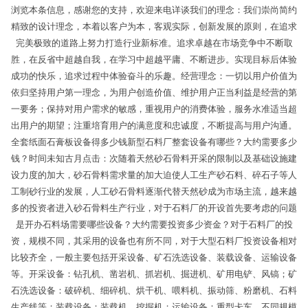
浏览本条信息，感谢您的支持，欢迎来电详谈我们的理念：我们崇尚简约
精致的设计理念，本着以客户为本，客观实际，创新发展的原则，在追求
完美极致的道路上努力打造行业新标准。追求卓越在市场竞争中不断取
胜，在反省中超越自我，在学习中超越平庸、不断进步。实现目标后体验
成功的快乐，追求过程中体验奋斗的乐趣。经营理念：一切以用户价值为
依归坚持用户第一理念，为用户创造价值、维护用户正当利益是经营的第
一要务；保持对用户需求的敏感，重视用户的消费体验，服务水准适当超
出用户的期望；注重培育用户的满意度和忠诚度，不断提高与用户沟通。
全套纸面石膏板设备得多少钱新型石料厂整套设备有哪些？大约需要多少
钱？时间未知古月点击：次随着天然砂石骨料开采的限制以及基础设施建
设力度的加大，砂石骨料需求量的加大迫使人工生产砂石料、碎石子等人
工制砂行业的发展，人工砂石骨料逐渐代替天然砂成为市场主流，越来越
多的投资者进入砂石骨料生产行业，对于石料厂的开设首先要考虑的问题
是开办石料场需要哪些设备？大约需要投资多少资金？对于石料厂的投
资，规模不同，其采用的设备也有所不同，对于大型石料厂投资设备相对
比较齐全，一般主要包括开采设备、矿石洗选设备、装载设备、运输设备
等。开采设备：钻孔机、凿岩机、抓岩机、掘进机、矿用电铲、风镐；矿
石洗选设备：破碎机、细碎机、烘干机、喂料机、振动筛、粉磨机、石料
生产线等；装载设备：装载机、挖掘机；运输设备：重型卡车。不同规模