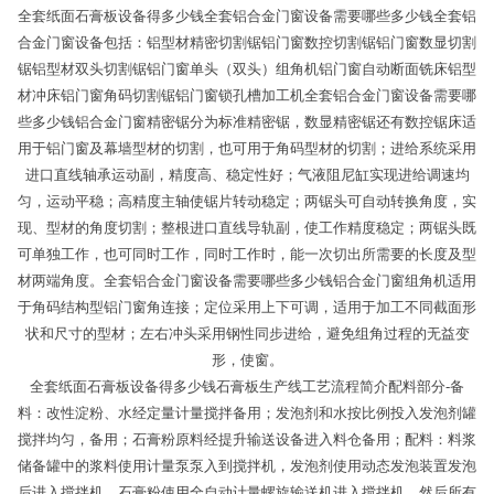
全套纸面石膏板设备得多少钱全套铝合金门窗设备需要哪些多少钱全套铝
合金门窗设备包括：铝型材精密切割锯铝门窗数控切割锯铝门窗数显切割
锯铝型材双头切割锯铝门窗单头（双头）组角机铝门窗自动断面铣床铝型
材冲床铝门窗角码切割锯铝门窗锁孔槽加工机全套铝合金门窗设备需要哪
些多少钱铝合金门窗精密锯分为标准精密锯，数显精密锯还有数控锯床适
用于铝门窗及幕墙型材的切割，也可用于角码型材的切割；进给系统采用
进口直线轴承运动副，精度高、稳定性好；气液阻尼缸实现进给调速均
匀，运动平稳；高精度主轴使锯片转动稳定；两锯头可自动转换角度，实
现、型材的角度切割；整根进口直线导轨副，使工作精度稳定；两锯头既
可单独工作，也可同时工作，同时工作时，能一次切出所需要的长度及型
材两端角度。全套铝合金门窗设备需要哪些多少钱铝合金门窗组角机适用
于角码结构型铝门窗角连接；定位采用上下可调，适用于加工不同截面形
状和尺寸的型材；左右冲头采用钢性同步进给，避免组角过程的无益变
形，使窗。
全套纸面石膏板设备得多少钱石膏板生产线工艺流程简介配料部分-备
料：改性淀粉、水经定量计量搅拌备用；发泡剂和水按比例投入发泡剂罐
搅拌均匀，备用；石膏粉原料经提升输送设备进入料仓备用；配料：料浆
储备罐中的浆料使用计量泵泵入到搅拌机，发泡剂使用动态发泡装置发泡
后进入搅拌机，石膏粉使用全自动计量螺旋输送机进入搅拌机，然后所有