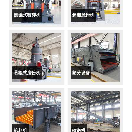
圆锥式破碎机
超细磨粉机
悬辊式磨粉机
筛分设备
给料机
输送机