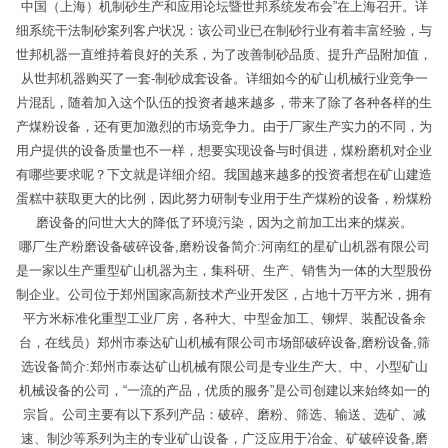
中国（上海）机制砂生产和应用论坛暨世邦系统发布会”在上海召开。详
细系统干法制砂案列客户状况：该公司业已在制砂行业有着丰富经验，与
世邦机器一直维持着良好的关系，为了改善制砂品质、提升产品附加值，
从世邦机器购买了一套-制砂成套设备。详细如今的矿山机械行业竞争一
片混乱，随着加入这个队伍的投资者越来越多，带来了除了各种各样的生
产煤粉设备，还有更加激烈的市场竞争力。由于厂家生产实力的不同，为
用户提供的设备质量也不一样，想要实现设备与时俱进，煤粉磨机对企业
有哪些要求呢？下文就是详细介绍。我国越来越多的投资者想在矿山建造
蛋糕中获取更大的比例，因此努力研制专业用于生产煤粉的设备，粉煤粉
磨设备的问世大大的降低了环境污染，因为之前加工出来的煤炭。
哪厂生产粉磨设备破碎设备,磨粉设备简介:河南红的星矿山机器有限公司
是一家以生产重型矿山机器为主，集科研、生产、销售为一体的大型股份
制企业。公司位于郑州国家高新技术产业开发区，占地十万平方米，拥有
平方米标准化重型工业厂房，各种大、中型金加工、铆焊、装配设备余
台，在线员）郑州市泰达矿山机械有限公司市场部破碎设备,磨粉设备,筛
选设备简介:郑州市泰达矿山机械有限公司是专业生产大、中、小型矿山
机械设备的公司，“一流的产品，优质的服务”是公司创建以来始终如一的
宗旨。公司主要有以下系列产品：破碎、磨粉、筛选、输送、选矿、减
速、制沙等系列为主的专业矿山设备，广泛应用于冶金、矿破碎设备,磨