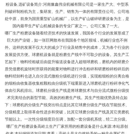
粉设备,选矿设备简介:河南豫鑫伟业机械有限公司是一家生产大、中型系
列破碎制粉机为主，集研发、生产、销售为一体的有限责任公司。公司地
处中原，前身为国营重型矿山机械厂，以生产矿山破碎研磨设备为主，是
国内最早生产矿山机械设备的专业厂家之一。公司汇集了一大。
哪厂生产粉磨设备随着经济技术的快速发展，我国各个行业的发展形成了
巨大的产业链，如一张巨网散布在我国各个地区领域，机械行业也不例
外。这样的发展不仅大大的减少了行业及销售中的成本，又为各个行业的
发展提供方便。球磨机设备就是粉磨生产线中不可取少的设备。其生产工
艺如下：物料经粗破后由提升输送设备进入超细球磨机，磨机内的研磨介
质凭借磨机旋转时所获得的能量对物料进行冲击粉碎和研磨粉碎粉碎后的
物料经卸料仓进入自分流式微粉分级机进行分级，实现粗细粉的分离合格
的细粉由收集器收集粗颗粒由分级机下端重新进入球磨机进行粉碎净化气
体由引风机排出。球磨机分级生产线是将球磨技术与自分流式微粉分级技
术完美结合的新型节能、高效的粉磨生产线。其生产性能优势及特点如
下：球磨机的分级生产线突出特点是比其它球磨分级生产线在节能技术、
分级精度上取得革命性进步和突破，比其它球磨分级生产线及其它类磨机
节能以上。一次性分级细度目任调，加配一套分级机系统，经二次分级。
哪厂生产粉磨设备高岭土生产厂家所用的粉磨设备是什么来源:本站原创
作者:本站编辑添加日期:查看：高岭土是大自然给予的一种非金属矿产，