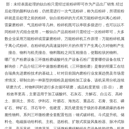
部：未经表面处理的钛白粉只需经过前粉碎即可作为产品出厂销售.经过
后处理的颜料钛白粉，仍然需进行一次气流粉碎，称为后粉碎，所谓前粉
碎就是后处理之前的粉碎。钛白前粉碎的方式有万能粉碎也叫离心粉碎、
雷蒙磨粉碎、气流粉碎等几种。粉碎机既可以串联多级进行，也可以以不
同粉碎方式组合使用，一般钛白产品前粉碎只需经过一次粉碎即可，大多
数企业采用万能粉碎或雷蒙磨粉碎。万能粉碎机工作原理：万能粉碎机属
于离心式粉碎。在粉碎机内高速旋转叶片的作用下产生离心力对物料产生
撞击、物料与机壳撞击、物料颗粒之间互相撞击，使颗粒状的物料。
哪厂生产粉磨设备三环微粉磨碳酸钙生产设备石粉厂需要哪些设备在线了
解询价：产品介绍三环中速微粉磨粉机（三环微粉磨）是黎的明重工在结
合瑞典先进磨粉技术的基础上，针对目前国内磨粉行业发展趋势及市场需
求情况，研制出的一种新型的细粉及超细粉加工设备。该机采用分机连续
研磨方式，对物料同时进行多次循环研磨，成品粒度更细（目-目），磨
粉效率更高，主要适用于加工碳酸钙、石灰石、方解石、白云石、高岭
土、膨润土、滑石、伊利石、叶腊石、海泡石、重晶石、石膏、萤石、磷
矿石、钾矿石、浮石等中、低硬度，莫氏硬度低于级的非易燃易爆的各种
脆性物料。系列三环微粉磨全套配置包括：锤式破碎机、斗式提升机、储
料仓、电磁振动给料机、主机、选粉机、扩散式双旋风集粉器、脉冲式除
尘器、高压风机、消声器等。三环微粉磨碳酸钙生产设备性能优势：投资