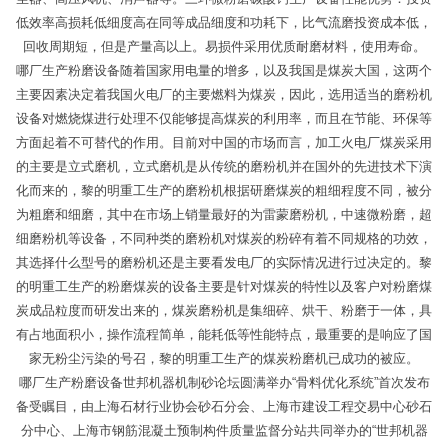
低效率高损耗低细度高在同等成品细度和功耗下，比气流磨投资成本低，
回收周期短，但是产量高以上。易损件采用优质耐磨材料，使用寿命。
哪厂生产粉磨设备随着国家用电量的增多，以及我国是煤炭大国，这两个
主要因素决定着我国火电厂的主要燃料为煤炭，因此，选用适当的磨粉机
设备对燃烧煤进行处理不仅能够提高煤炭的利用率，而且在节能、环保等
方面起着不可替代的作用。目前对中国的市场而言，加工火电厂煤炭采用
的主要是立式磨机，立式磨机是从传统的磨粉机并在国外的先进技术下演
化而来的，黎的明重工生产的磨粉机根据研磨煤炭的粗细程度不同，被分
为粗磨和细磨，其中在市场上销量最好的为雷蒙磨粉机，中速微粉磨，超
细磨粉机等设备，不同种类的磨粉机对煤炭的粉碎有着不同规格的功效，
其选择什么型号的磨粉机还是主要看发电厂的实际情况进行过决定的。黎
的明重工生产的粉磨煤炭的设备主要是针对煤炭的特性以及客户对粉磨煤
炭成品粒度而研发出来的，煤炭磨粉机是集细碎、烘干、粉磨于一体，具
有占地面积小，操作流程简单，能耗低等性能特点，最重要的是响应了国
家无粉尘污染的号召，黎的明重工生产的煤炭粉磨机已成功的被应。
哪厂生产粉磨设备世邦机器机制砂论坛圆满举办“骨料优化系统”首次发布
备受瞩目，由上海石材行业协会砂石分会、上海市建设工程交易中心砂石
分中心、上海市钢筋混凝土预制构件质量监督分站共同举办的“世邦机器