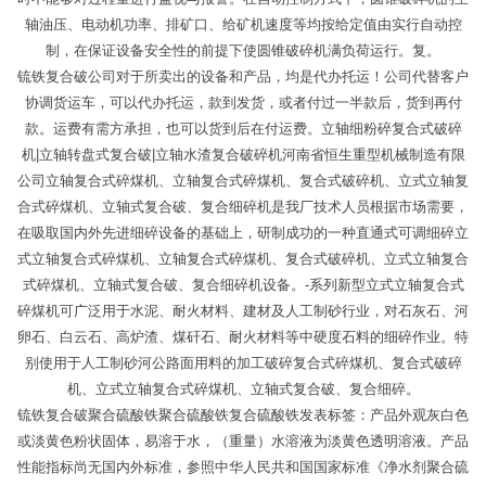
轴油压、电动机功率、排矿口、给矿机速度等均按给定值由实行自动控
制，在保证设备安全性的前提下使圆锥破碎机满负荷运行。复。
锍铁复合破公司对于所卖出的设备和产品，均是代办托运！公司代替客户
协调货运车，可以代办托运，款到发货，或者付过一半款后，货到再付
款。运费有需方承担，也可以货到后在付运费。立轴细粉碎复合式破碎
机|立轴转盘式复合破|立轴水渣复合破碎机河南省恒生重型机械制造有限
公司立轴复合式碎煤机、立轴复合式碎煤机、复合式破碎机、立式立轴复
合式碎煤机、立轴式复合破、复合细碎机是我厂技术人员根据市场需要，
在吸取国内外先进细碎设备的基础上，研制成功的一种直通式可调细碎立
式立轴复合式碎煤机、立轴复合式碎煤机、复合式破碎机、立式立轴复合
式碎煤机、立轴式复合破、复合细碎机设备。-系列新型立式立轴复合式
碎煤机可广泛用于水泥、耐火材料、建材及人工制砂行业，对石灰石、河
卵石、白云石、高炉渣、煤矸石、耐火材料等中硬度石料的细碎作业。特
别使用于人工制砂河公路面用料的加工破碎复合式碎煤机、复合式破碎
机、立式立轴复合式碎煤机、立轴式复合破、复合细碎。
锍铁复合破聚合硫酸铁聚合硫酸铁复合硫酸铁发表标签：产品外观灰白色
或淡黄色粉状固体，易溶于水，（重量）水溶液为淡黄色透明溶液。产品
性能指标尚无国内外标准，参照中华人民共和国国家标准《净水剂聚合硫