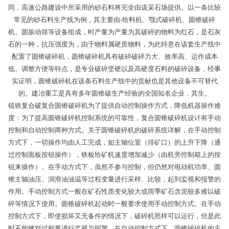
同，高速公路建设中所采用的砂石料将完全由该采石场提供。以一条比较
常见的砂石料生产线为例，其主要由-给料机、颚式破碎机、圆锥破碎
机、圆振动筛等设备组成，时产量为产量为其破碎的物料为红石，是石灰
石的一种，抗压强度为，由于物料属硬质物料，为此特意在该套生产线中
配置了圆锥破碎机，圆锥破碎机具有破碎破碎力大、效率高、运作成本
低、调整方便等特点，是专业破碎坚硬以及高硬度石料的破碎设备，经事
实证明，圆锥破碎机在该条石料生产线中的贡献也是其他设备不可替代
的。建冶重工是具有多年圆锥破生产经验的全国知名企业，其生。
锍铁复合破复合圆锥破碎机为了提供自动控制操作方式，降低机器操作难
度：为了提高圆锥破碎机控制系统的可靠性，复合圆锥破碎机设计有手动
控制和自动控制两种方式。关于圆锥破碎机的破碎系统详解，在手动控制
方式下，一切操作均由人工完成，如主轴位置（排矿口）的上升下降（通
过控制面板按钮操作），铁板给矿机速度增加减少（由机旁控制箱上的按
钮来操作）。在手动方式下，虽然不参与控制，但仍然对电动机功率、圆
锥主轴油压、润滑油油温等过程变量进行采样、比较，起到监视和报警的
作用。手动控制方式一般在矿石性质变化较大或雨季矿石含泥较多难以破
碎等情况下使用。圆锥破碎机起动时一般要求使用手动控制方式。在手动
控制方式下，即使损坏又无备件的情况下，破碎机照样可以运行，但是此
时不能够对过程量进行监视与报警。在自动控制方式下，圆锥破碎机的主