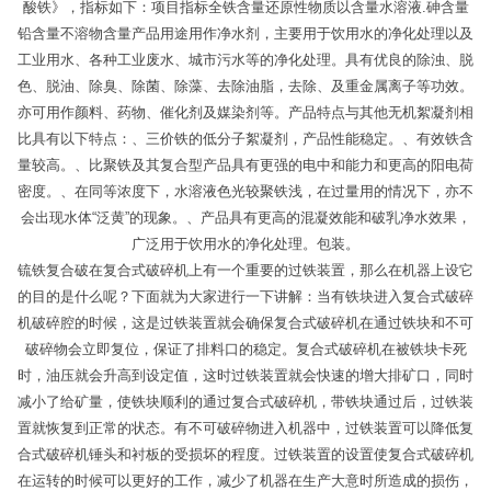
酸铁》，指标如下：项目指标全铁含量还原性物质以含量水溶液.砷含量
铅含量不溶物含量产品用途用作净水剂，主要用于饮用水的净化处理以及
工业用水、各种工业废水、城市污水等的净化处理。具有优良的除浊、脱
色、脱油、除臭、除菌、除藻、去除油脂，去除、及重金属离子等功效。
亦可用作颜料、药物、催化剂及媒染剂等。产品特点与其他无机絮凝剂相
比具有以下特点：、三价铁的低分子絮凝剂，产品性能稳定。、有效铁含
量较高。、比聚铁及其复合型产品具有更强的电中和能力和更高的阳电荷
密度。、在同等浓度下，水溶液色光较聚铁浅，在过量用的情况下，亦不
会出现水体“泛黄”的现象。、产品具有更高的混凝效能和破乳净水效果，
广泛用于饮用水的净化处理。包装。
锍铁复合破在复合式破碎机上有一个重要的过铁装置，那么在机器上设它
的目的是什么呢？下面就为大家进行一下讲解：当有铁块进入复合式破碎
机破碎腔的时候，这是过铁装置就会确保复合式破碎机在通过铁块和不可
破碎物会立即复位，保证了排料口的稳定。复合式破碎机在被铁块卡死
时，油压就会升高到设定值，这时过铁装置就会快速的增大排矿口，同时
减小了给矿量，使铁块顺利的通过复合式破碎机，带铁块通过后，过铁装
置就恢复到正常的状态。有不可破碎物进入机器中，过铁装置可以降低复
合式破碎机锤头和衬板的受损坏的程度。过铁装置的设置使复合式破碎机
在运转的时候可以更好的工作，减少了机器在生产大意时所造成的损伤，