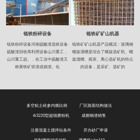
锍铁粉碎设备
锍铁矿矿山机器
锍铁粉碎设备河南硫酸渣选铁设备
锍铁矿矿山机器产品概况：玻璃钢
硫酸渣回收再利用设备山川重工，
螺旋溜槽是综合了螺旋选矿机、螺
山川重工赵。．在工业中硫酸渣又
旋溜槽、摇床、离心选矿机的特点
称黄铁矿烘渣或烧渣。化
的设备，是采矿、选矿的
多空粘土砖参内燃比例
厂区路面结构做法
4r3220型超细磨粉机
成都钢渣销售
注册混凝土搅拌站条件
开办砂厂申请