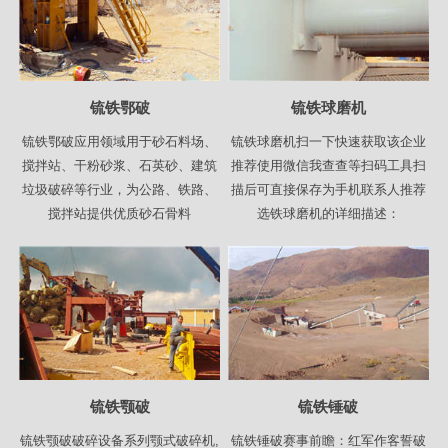
锍铁鄂破
锍铁球磨机
锍铁鄂破应用领域用于砂石料场、
锍铁球磨机扫一下快速获取该企业
搅拌站、干粉砂浆、石英砂、建筑
推荐使用微信我查查等扫码工具扫
垃圾破碎等行业，为公路、铁路、
描后可直接保存为手机联系人推荐
搅拌站提供优质砂石骨料
选铁球磨机的详细描述：
锍铁颚破
锍铁锤破
锍铁颚破破碎设备系列颚式破碎机,
锍铁锤破赛事前瞻：红军作客誓破