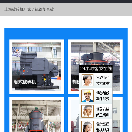
上海破碎机厂家
/
锍铁复合破
颚式破碎机
制砂机