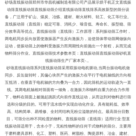
砂场直线振动筛郑州市华昌机械制造有限公司产品展示烘干机正文直线振
动筛直线振动筛直线振动筛介绍直线振动筛直线筛系高效新型的筛分设
备，广泛用于矿山、煤炭、冶炼、建材、耐火材料、轻工、化工等行业。
直线振动筛（直线筛）稳定可靠、消耗少、噪音低、寿命长、振型稳、筛
分效率高等优点。直线振动筛（直线筛）工作原理：系列振动筛工作时，
两电机同步反向放置使激振器产生反向激振力，迫使筛体带动筛网做纵向
运动，使振动筛上的物料受激振力而周期性向前抛出一个射程，从而完成
物料筛分作业。直线振动筛技术参数本页：直线振动筛直线振动筛砂机直
线振动筛生产厂家本页-.。
砂场直线振动筛系列直线振动筛采用双振动电机驱动,当两台振动电机做
同步、反缶旋转时，其偏心块所产生的激振力在平行于电机轴线的方向相
互抵消，在垂直于电机轴的方向叠为一合力，因此筛机的运动轨迹为一直
线。其两电机轴相对筛面有一倾角，在激振力和物料自重力的合力作用
下，物料在筛面上被抛起跳跃式向前作直线运动，从而达到对物料进行筛
选和分级的目的。可用于流水线中实现自动化作业。具有能耗低、效率
高、结构简单、易维修、全封闭结构无粉尘溢散的特点。最高筛分目数
目，可筛分出种不同粒度的物料。直线振动筛（直线筛）适用行业:型直
线振动筛适用于，含水小于，无粘性物料的任何干式物料的筛分。主要用
于磨料磨具原料、化工、塑料、医药、树脂粉、陶瓷原料、冶金、建材、