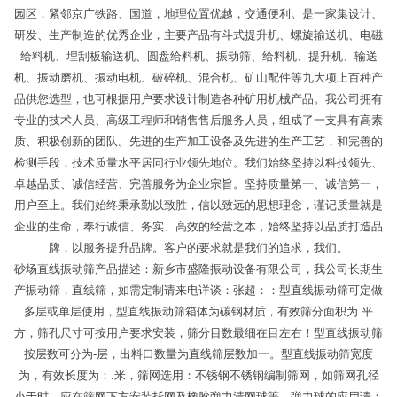
园区，紧邻京广铁路、国道，地理位置优越，交通便利。是一家集设计、
研发、生产制造的优秀企业，主要产品有斗式提升机、螺旋输送机、电磁
给料机、埋刮板输送机、圆盘给料机、振动筛、给料机、提升机、输送
机、振动磨机、振动电机、破碎机、混合机、矿山配件等九大项上百种产
品供您选型，也可根据用户要求设计制造各种矿用机械产品。我公司拥有
专业的技术人员、高级工程师和销售售后服务人员，组成了一支具有高素
质、积极创新的团队。先进的生产加工设备及先进的生产工艺，和完善的
检测手段，技术质量水平居同行业领先地位。我们始终坚持以科技领先、
卓越品质、诚信经营、完善服务为企业宗旨。坚持质量第一、诚信第一，
用户至上。我们始终秉承勤以致胜，信以致远的思想理念，谨记质量就是
企业的生命，奉行诚信、务实、高效的经营之本，始终坚持以品质打造品
牌，以服务提升品牌。客户的要求就是我们的追求，我们。
砂场直线振动筛产品描述：新乡市盛隆振动设备有限公司，我公司长期生
产振动筛，直线筛，如需定制请来电详谈：张超：：型直线振动筛可定做
多层或单层使用，型直线振动筛箱体为碳钢材质，有效筛分面积为.平
方，筛孔尺寸可按用户要求安装，筛分目数最细在目左右！型直线振动筛
按层数可分为-层，出料口数量为直线筛层数加一。型直线振动筛宽度
为，有效长度为：.米，筛网选用：不锈钢不锈钢编制筛网，如筛网孔径
小于时，应在筛网下方安装托网及橡胶弹力清网球等，弹力球的应用请：