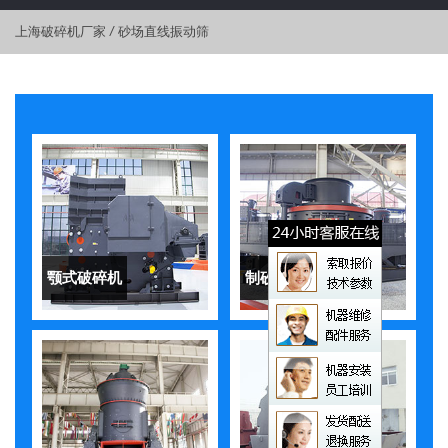
上海破碎机厂家
/
砂场直线振动筛
颚式破碎机
制砂机