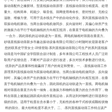
振动筛配件之橡胶球。型直线振动筛原理：直线振动筛筛分精度高、处理
量大、结构简单、耗能少、噪音低、筛网使用寿命长、密封性好、无粉尘
溢散、维修方便、可用于流水线生产中的自动化作业。系列直线振动筛为
双振动电机驱动。当两台振动电机做同步、反向旋转时，其偏心块所产生
的激振力在平行于电机轴线的方向相互抵消，在垂直于电机轴的方向叠为
一合力，因此筛机的运动轨迹为一直线。两电机轴相对筛面在垂直方。
砂场直线振动筛新乡市鑫达振动设备有限公司我们小时随时欢迎新老客户
您的联系史守营女士-详情登陆-系列直线振动筛我公司生产的系列直线振
动筛是与中国矿业学院联合设计制造，多年来我公司工程技术人员广泛听
取用户反馈信息，不断对产品设计进行改进，多次对技术参数进行优化。
优异的产品质量和性能赢得了用户的肯定和赞誉。一、-直线振动筛工作
原理系列直线振动筛为双振动电机驱动。当两台振动电机做同步、反向旋
转时，其偏心块所产生的激振力在平行于电机轴线的方向相互抵消，在垂
直于电机轴的方向叠为一合力，因此筛机的运动轨迹为一直线。两电机轴
相对筛面在垂直方向有一倾角，在激振力和物料自重力的合力作用下，物
料在筛面上被抛起跳跃或向前作直线运动，从而达到对物料进行筛选和分
级的目的。适用于粒度在含水量小于，无粘性的各种干式粉状或颗粒状物
料的筛分。最大给料粒度不易大于。二、-系列直线振动筛工作特点该产