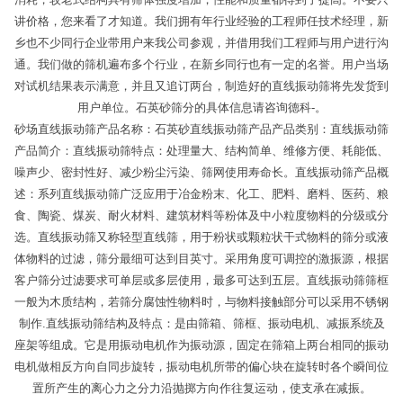
讲价格，您来看了才知道。我们拥有年行业经验的工程师任技术经理，新
乡也不少同行企业带用户来我公司参观，并借用我们工程师与用户进行沟
通。我们做的筛机遍布多个行业，在新乡同行也有一定的名誉。用户当场
对试机结果表示满意，并且又追订两台，制造好的直线振动筛将先发货到
用户单位。石英砂筛分的具体信息请咨询德科-。
砂场直线振动筛产品名称：石英砂直线振动筛产品产品类别：直线振动筛
产品简介：直线振动筛特点：处理量大、结构简单、维修方便、耗能低、
噪声少、密封性好、减少粉尘污染、筛网使用寿命长。直线振动筛产品概
述：系列直线振动筛广泛应用于冶金粉末、化工、肥料、磨料、医药、粮
食、陶瓷、煤炭、耐火材料、建筑材料等粉体及中小粒度物料的分级或分
选。直线振动筛又称轻型直线筛，用于粉状或颗粒状干式物料的筛分或液
体物料的过滤，筛分最细可达到目英寸。采用角度可调控的激振源，根据
客户筛分过滤要求可单层或多层使用，最多可达到五层。直线振动筛筛框
一般为木质结构，若筛分腐蚀性物料时，与物料接触部分可以采用不锈钢
制作.直线振动筛结构及特点：是由筛箱、筛框、振动电机、减振系统及
座架等组成。它是用振动电机作为振动源，固定在筛箱上两台相同的振动
电机做相反方向自同步旋转，振动电机所带的偏心块在旋转时各个瞬间位
置所产生的离心力之分力沿抛掷方向作往复运动，使支承在减振。