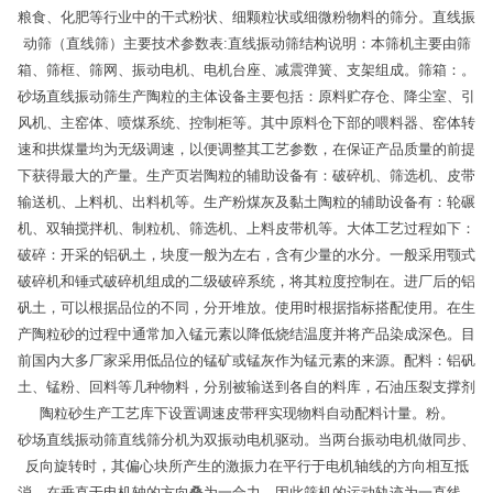
粮食、化肥等行业中的干式粉状、细颗粒状或细微粉物料的筛分。直线振
动筛（直线筛）主要技术参数表:直线振动筛结构说明：本筛机主要由筛
箱、筛框、筛网、振动电机、电机台座、减震弹簧、支架组成。筛箱：。
砂场直线振动筛生产陶粒的主体设备主要包括：原料贮存仓、降尘室、引
风机、主窑体、喷煤系统、控制柜等。其中原料仓下部的喂料器、窑体转
速和拱煤量均为无级调速，以便调整其工艺参数，在保证产品质量的前提
下获得最大的产量。生产页岩陶粒的辅助设备有：破碎机、筛选机、皮带
输送机、上料机、出料机等。生产粉煤灰及黏土陶粒的辅助设备有：轮碾
机、双轴搅拌机、制粒机、筛选机、上料皮带机等。大体工艺过程如下：
破碎：开采的铝矾土，块度一般为左右，含有少量的水分。一般采用颚式
破碎机和锤式破碎机组成的二级破碎系统，将其粒度控制在。进厂后的铝
矾土，可以根据品位的不同，分开堆放。使用时根据指标搭配使用。在生
产陶粒砂的过程中通常加入锰元素以降低烧结温度并将产品染成深色。目
前国内大多厂家采用低品位的锰矿或锰灰作为锰元素的来源。配料：铝矾
土、锰粉、回料等几种物料，分别被输送到各自的料库，石油压裂支撑剂
陶粒砂生产工艺库下设置调速皮带秤实现物料自动配料计量。粉。
砂场直线振动筛直线筛分机为双振动电机驱动。当两台振动电机做同步、
反向旋转时，其偏心块所产生的激振力在平行于电机轴线的方向相互抵
消，在垂直于电机轴的方向叠为一合力，因此筛机的运动轨迹为一直线。