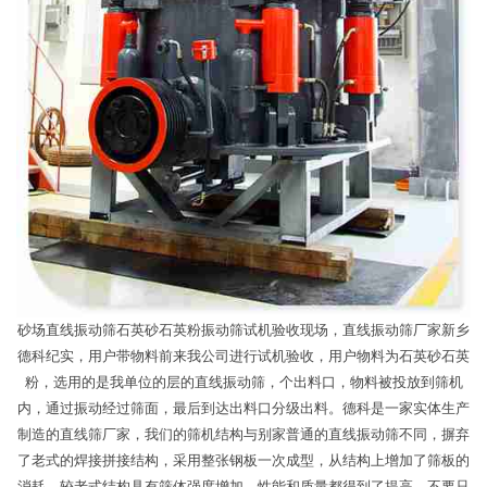
砂场直线振动筛石英砂石英粉振动筛试机验收现场，直线振动筛厂家新乡
德科纪实，用户带物料前来我公司进行试机验收，用户物料为石英砂石英
粉，选用的是我单位的层的直线振动筛，个出料口，物料被投放到筛机
内，通过振动经过筛面，最后到达出料口分级出料。德科是一家实体生产
制造的直线筛厂家，我们的筛机结构与别家普通的直线振动筛不同，摒弃
了老式的焊接拼接结构，采用整张钢板一次成型，从结构上增加了筛板的
消耗，较老式结构具有筛体强度增加，性能和质量都得到了提高。不要只