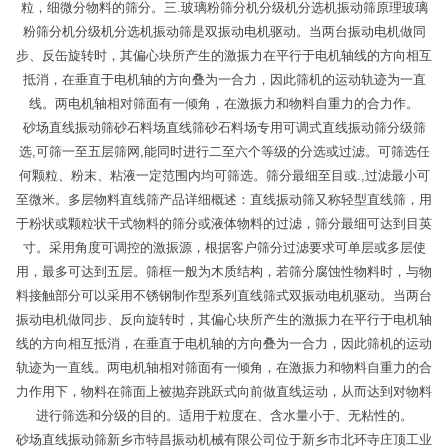
粒，细微分物料的筛分。三.玻璃粉筛分机分级机分选机振动筛原理玻璃
粉筛分机分级机分选机振动筛是双振动电机驱动。当两台振动电机做同
步、反缶旋转时，其偏心块所产生的激振力在平行于电机轴线的方向相互
抵消，在垂直于电机轴的方向叠为一合力，因此筛机的运动轨迹为一直
线。两电机轴相对筛面有一倾角，在激振力和物料自重力的合力作。
砂场直线振动筛砂石料场直线筛砂石料场专用可调式直线振动筛分级筛
选,可筛一至五层筛网,能同时进行二至六个等级的分选或过滤。可筛选任
何颗粒、粉末、粘液一定范围内均可筛选。筛分最细至目或.,过滤最小可
至微米。多层物料直线筛产品详细概述：直线振动筛又称轻型直线筛，用
于粉状或颗粒状干式物料的筛分或液体物料的过滤，筛分最细可达到目英
寸。采用角度可调控的激振源，根据客户筛分过滤要求可单层或多层使
用，最多可达到五层。筛框一般为木质结构，若筛分腐蚀性物料时，与物
料接触部分可以采用不锈钢制作型系列直线筛式双振动电机驱动。当两台
振动电机做同步、反向旋转时，其偏心块所产生的激振力在平行于电机轴
线的方向相互抵消，在垂直于电机轴的方向叠为一合力，因此筛机的运动
轨迹为一直线。两电机轴相对筛面有一倾角，在激振力和物料自重力的合
力作用下，物料在筛面上被抛弃跳跃式向前做直线运动，从而达到对物料
进行筛选和分级的目的。适用于粒度在、含水量小于、无粘性的。
砂场直线振动筛新乡市特昌振动机械有限公司位于新乡市北环寺庄顶工业