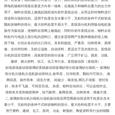
两电机轴相对筛面在垂直方向有一倾角，在激振力和物料自重力的合力作
用下，物料在筛面上被抛起跳跃或向前作直线运动，从而达到对物料进行
筛选和分级的目的。适用于粒度在含水量小于，无粘性的各种干式粉状或
颗粒状物料的筛分。最大给料粒度不易大于。直线筛分机利用振动电机激
振作为振动源，使物料在筛网上被抛起，同时向前作直线运动，物料从给
料机均匀地进入筛分机的进料口，通过多层筛网产生数种规格的筛上物、
筛下物、分别从各自的出口排出。具有耗能低、产量高、结构简单、易维
修、全封闭结构，无粉尘溢散，自动排料，更适合于流水线作业。直线筛
分机的适应范围有：高效新型的筛分设备，广泛用于矿山、煤炭、冶炼、
建材、耐火材料、轻工、化工等行业。直线振动筛（直线筛）。
砂场直线振动筛玻璃砂直线振动筛玻璃砂筛分机玻璃砂分级机一.玻璃粉
筛分机分级机分选机振动筛特点.效率高，任何粉类、颗粒均可筛分。.换
网容易、操作简单、清洗方便。.耗能少，噪音低.网孔不堵塞、密封良
好，粉末不飞扬、可筛至目或。.杂质、粗料自动排出，可以连续作业。.
筛框有木质和钢质两种，轻巧耐用，换网容易。.结构简单，维修方便。
二.玻璃粉筛分机分级机分选机振动筛适用范围振动筛适用于粒度在含水
量小于、无粘性的各种干式粉状物料的筛分。最大给料粒度不大于。主要
用于磨料、建材、化工、医药、冶金、树脂粉、陶瓷原料等行业的细颗