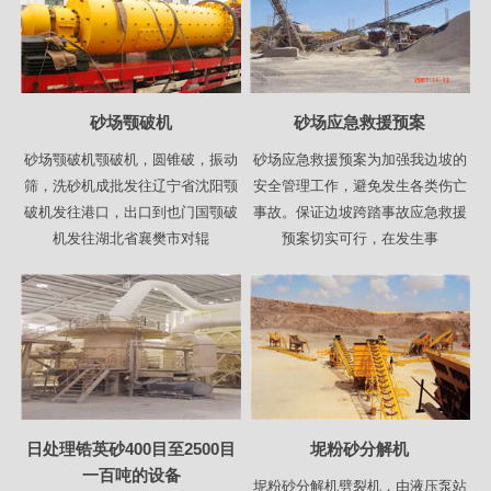
砂场颚破机
砂场应急救援预案
砂场颚破机颚破机，圆锥破，振动
砂场应急救援预案为加强我边坡的
筛，洗砂机成批发往辽宁省沈阳颚
安全管理工作，避免发生各类伤亡
破机发往港口，出口到也门国颚破
事故。保证边坡跨踏事故应急救援
机发往湖北省襄樊市对辊
预案切实可行，在发生事
日处理锆英砂400目至2500目
坭粉砂分解机
一百吨的设备
坭粉砂分解机劈裂机，由液压泵站