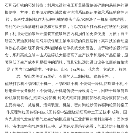
石和石打铁的巧妙转换；利用先进的液压开盖装置使破碎腔内易损件的更
换便捷、方便；自主研发的双油泵稀油润滑系统保证主轴承系统的良性运
转；高科技.制砂机作为弘毅机械的拳头产品,它解决了一机多用的难题，
专利的环形瀑落进料系统和衬板变换，可以实现石打石和石打铁的巧妙转
换；利用先进的液压开盖装置使破碎腔内易损件的更换便捷、方便；自主
研发的双油泵稀油润滑系统保证主轴承系统的良性运转；高科技的自动监
测仪在机器出现不良情况时能够自动停机或发出警告。由于独特的设计理
念，系列高效立轴冲击式破碎机大幅提高了生产效率和最终产品质量，显
著降低了生产成本和易损件的消耗，而且它以远比进口设备低廉的价格满
足了国内市场的需求。河卵石、山石（石灰石、花岗岩、玄武岩、辉绿
岩、安山岩等矿石尾矿、石屑的人工制砂机。建筑骨料、。
硫铁打沙机不锈钢烘干机一、不锈钢烘干机,不锈钢干燥机,防腐烘干机,不
锈钢烘干设备概述：不锈钢烘干机是传统干燥设备之一，回转干燥滚筒筛
粉机滚筒筛粉机,滚筒式分筛机,封闭式滚筒筛,圆筒筛砂机简介滚筒筛分机
主要有电机、减速机、滚筒装置、机架、密封陶粒砂回转窑陶粒回转窑工
作原理陶粒回转窑内热式回转窑中温煅烧超细高岭土工艺技术,成熟、国
内先进煤气发生炉煤气发生炉的概况目前工业所用的燃料主要有：固体燃
料、液体燃料和气体燃料三种。从国际发展趋势来看，气豆渣烘干机豆渣