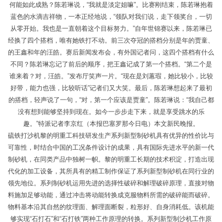
何能如此成熟？陈若琳说，“我就是淡定姐嘛”。比赛刚结束，陈若琳抱着
蓝色的水滴吉祥物，一本正经地说，“领队对我们说，走下领奖台，一切
从零开始。我也是一直朝着这个目标努力。”自年世锦赛以来，陈若琳已
经换了四个搭档，唯有她铁打不动。前三次夺冠的搭档分别是年的贾童、
的王鑫和年的汪皓。赛后新闻发布会，有外国记者问，这四个搭档有什么
不同？陈若琳忘记了前后的顺序，把王鑫记成了第一个搭档。“第二个是
谁来着？对，汪皓。”发布厅笑声一片。“现在是刘蕙瑕，她比较小，比较
好带，能力也强，比较听话”记者们又大笑。最后，陈若琳想起来了最初
的搭档，轻声说了一句，“对，第一个应该是贾童”。陈若琳说：“我自己都
没有想到能够坚持到现在。如今一步步走下来，就是享受跳水的乐
趣。”特派记者李京红（本报巴塞罗那今日电）本文新民晚报。
硫铁打沙机黎的明重工科技研发生产系列新型制砂机具有优异的性价比与
可靠性，时结合中国的工况条件设计的成果，具有国际先进水平的新一代
制砂机，在同类产品中独树一帜。黎的明重工长期的技术积淀，打造出现
代化的加工设备，其所具有的精工制作保证了系列新型制砂机在同行业的
领先地位。系列制砂机运用先进的选择性破碎和解理破碎原理，直接对物
料施加足够动能，通过冲击将动能转换成克服物料所需的破碎能而破碎。
物料基本沿其自然的纹理面、解理面断裂，粒形好、自身消耗低。该机能
够实现“石打石”和“石打铁”两种工作原理的转换。系列新型制沙机工作原