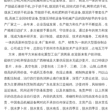
硫铁打沙机河南兴达机械有限公司是集研发、设计、制造为一体的专业生
产脱硫石膏烘干机,沙子烘干机,煤泥烘干机,回转式烘干机,网带式烘干机,
煤炭工程烘干机设备,节能烘干机,有机肥料烘干机设备,煤泥烘干整套生产
线,高效工业回转窑设备,型煤压球机设备等机械产品的国内较早的专业生
产厂家之一，余年来，企业迅猛发展，生产能力和生产水平不断提高，生
产规模日趋扩大，多次被授予重合同、守信誉企业。通过多年的努力和发
展，现成为集科研开发、设计制造、成套供应、技术咨询服务、工程承包
一体的高新科技型企业,本厂集科研、生产、销售为一体的大型股份制企
业。公司成立于年，总部位于郑州市市高新技术产业开发区，占地五万平
方米，拥有平方米标准化重型工业厂房两座.欢迎新来客户前详细。
硫铁打沙机举报该信息广西柳城县大量供应脱水无硫沙姜片。出口特级沙
姜片，水份，真空包装，沙姜别名：三奈子、三赖、三奈、山辣,山柰有
很高的药用价值。中成药五香伤膏、伤湿止痛膏、精制狗皮膏等，均以山
柰配伍制成，治疗跌打损伤消肿止痛疗效显著，深受广大群众欢迎。以山
柰为主要调味剂烹制而成的广东名菜东江盐锅鸡、沙姜鸡等，风味独特，
远近驰名。民间还用于防蚤虱螯咬，以及衣服防虫。免责声明：以上所展
示的信息由企业自行提供，内容的真实性、准确性和合法性由发布企业负
责，中国食品机械设备网对此不承担任何保证责任。主营产品：脱水苦瓜
干，脱水萝卜丝，脱水黄瓜，脱水南瓜，脱水四季豆，脱水四季豆，脱水