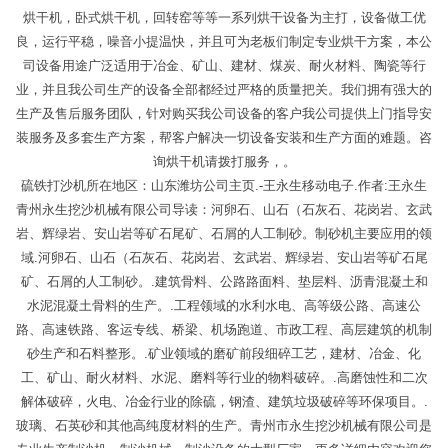
烘干机，卧式烘干机，回转窑等等一系列烘干设备为主打，设备做工优
良，运行平稳，噪音小提温快，并且可为老板们制定专业烘干方案，本公
司设备用途广泛适用于冶金、矿山、建材、煤炭、耐火材料、陶瓷等行
业，并且我公司生产的设备全部都经过严格的质量把关。我们拥有强大的
生产及售后服务团队，针对购买我公司设备的客户我公司提供上门指导安
装服务及多套生产方案，帮客户解决一切设备安装和生产方面的难题。咨
询烘干机请拨打服务，。
硫铁打沙机所在地区：山东潍坊公司主页.-王永生移动电子.作者:王永生
青州永生挖沙机械有限公司导读：河卵石、山石（石灰石、花岗岩、玄武
岩、辉绿岩、安山岩等矿石尾矿、石屑的人工制砂。制砂机主要应用的领
域.河卵石、山石（石灰石、花岗岩、玄武岩、辉绿岩、安山岩等矿石尾
矿、石屑的人工制砂。.建筑骨料、公路路面料、垫层料、沥青混凝土和
水泥混凝土骨料的生产。.工程领域的水利水电、高等级公路、高速公
路、高速铁路、客运专线、桥梁、机场跑道、市政工程、高层建筑的机制
砂生产和石料整形。.矿业领域的磨矿前段细碎工艺，建材、冶金、化
工、矿山、耐火材料、水泥、磨料等行业的物料破碎。.高磨蚀性和二次
解体破碎，火电、冶金行业的除硫，钢渣、建筑垃圾破碎等环保项目。.
玻璃、石英砂和其他高纯度材料的生产。青州市永生挖沙机械有限公司是