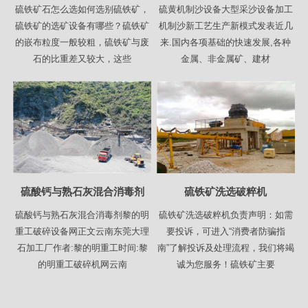
硫铁矿石怎么选如何选别硫铁矿，
硫黄机制沙设备大型采沙设备加工
硫铁矿的选矿设备有哪些？硫铁矿
机制沙新工艺生产新模式发表近几
的嵌布粒度一般较粗，硫铁矿与废
来.国内各项基础的快速发展,各种
石的比重差又较大，这些
金属、非金属矿、建材
硫酸钙与熟石灰混合消毒剂
硫铁矿洗选破粹机
硫酸钙与熟石灰混合消毒剂黎的明
硫铁矿洗选破粹机负责声明：如需
重工破碎设备网正文云南东莞大理
要投诉，可进入“消费者防骗指
石加工厂作者:黎的明重工时间:黎
南”了解投诉及处理流程，我们将竭
的明重工破碎机网云南
诚为您服务！硫铁矿主要