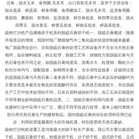
豆角，脱水玉米，食用菌,毛木耳，出口有机毛木耳，莴笋干主营业务：
脱水蔬菜、鲜蔬菜、鲜食用菌、食用菌加工、脱水毛木耳、盐渍食用菌、
香茹粉、蘑菇粉、双孢粉、盐渍蔬菜、鲜豆角批发、鲜四季豆批发、脱水
四季豆、脱水黄瓜、鲜黄瓜批发、鲜南瓜批发、鲜蔬菜批发。
硫铁打沙机产品规格烘干机系列脱硫石膏烘干机一、脱硫石膏概述：随着
环保意识的增加，我国对电厂燃煤烟气中二氧化硫的排放控制越来越紧，
电厂脱硫势在必行。目前脱硫石膏的处理工艺和设备并不完全与天然石膏
相同，如在物料输送，粉尘处理，煅烧工艺等：就物性方面脱硫石膏与天
然石膏也有不同之处，如脱硫石膏纯度高，游离水大，粒度细；颗粒大小
粒径分布均匀，级配较差，标稠用水量大，含水溶性盐较多；还值得注意
的是脱硫石膏与天然石膏二者来源不同，脱硫石膏中以未反应的碳酸钙为
主要杂质及未被完全氧化的亚硫酸钙存在、杂质状态相差较大，另在脱硫
生产工艺中技术处理的不同，石灰石原料成份的不同，加工石灰石细度的
不同等都会影响脱硫石膏的品质。二、脱硫石膏的利用与前景：脱硫石膏
在建材行业中应用十分广泛，通过不同手段进行处理，基本上能代替绝大
部分用天然石膏生产的建材制品。国内脱硫石膏的综合处理和应用已起
步，利用前景蕴藏着巨大的市场机遇，特别是那些天然石膏缺。
硫铁打沙机欧诺重工是河南最大的烘干机生产基地，我公司主要以煤泥烘
干机，脱硫石膏烘干机，粉煤灰烘干机，沙子烘干机，箱式烘干机，立式