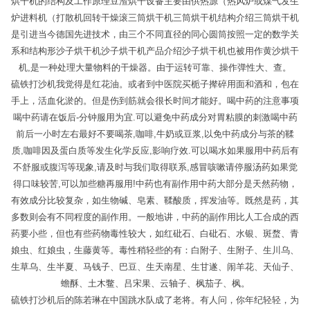
烘干机的结构及工作原理豆渣烘干设备主要由供热源（热风炉或煤气发生
炉进料机（打散机回转干燥滚三筒烘干机三筒烘干机结构介绍三筒烘干机
是引进当今德国先进技术，由三个不同直径的同心圆筒按照一定的数学关
系和结构形沙子烘干机沙子烘干机产品介绍沙子烘干机也被用作黄沙烘干
机,是一种处理大量物料的干燥器。由于运转可靠、操作弹性大、查。
硫铁打沙机我觉得是红花油。或者到中医院买栀子撵碎用面和酒和，包在
手上，活血化淤的。但是伤到筋就会很长时间才能好。喝中药的注意事项
喝中药请在饭后-分钟服用为宜.可以避免中药成分对胃粘膜的刺激喝中药
前后一小时左右最好不要喝茶,咖啡,牛奶或豆浆,以免中药成分与茶的鞣
质,咖啡因及蛋白质等发生化学反应,影响疗效.可以喝水如果服用中药后有
不舒服或腹泻等现象,请及时与我们取得联系,感冒咳嗽请停服汤药如果觉
得口味较苦,可以加些糖再服用!中药也有副作用中药大部分是天然药物，
有效成分比较复杂，如生物碱、皂素、鞣酸质，挥发油等。既然是药，其
多数则会有不同程度的副作用。一般地讲，中药的副作用比人工合成的西
药要小些，但也有些药物毒性较大，如红砒石、白砒石、水银、斑蝥、青
娘虫、红娘虫，生藤黄等。毒性稍轻些的有：白附子、生附子、生川乌、
生草乌、生半夏、马钱子、巴豆、生天南星、生甘遂、闹羊花、天仙子、
蟾酥、土木鳖、吕宋果、云轴子、枫茄子、枫。
硫铁打沙机后的陈若琳在中国跳水队成了老将。有人问，你年纪轻轻，为