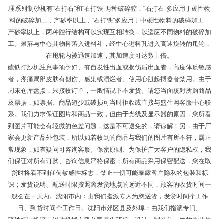
理系列制砂机有“石打石”和“石打铁”两种破碎腔，“石打石”多应用于硬性物
料的破碎加工，产砂率以上，“石打铁”多应用于中硬性物料的破碎加工，
产砂率以上，两种腔行结构可以实现互相转换，以适应不同物料的破碎加
工。瀑落与中心其物料落入进料斗，经中心进料孔进入高速旋转的甩轮，
在甩轮内被迅速加速，其加速度可达数十倍。
硫铁打沙机注意事项孕妇、有自发性出血或损伤后出血者，高度体质敏感
者，疼痛局部皮肤有创伤、感染或溃烂者、使用心脏起搏器者禁用。由于
周末仓库盘点，只接收订单，一般情况下不发货。请您当面核对所购商品
及票据，如票据、商品短少或破损可当时拒收或直接与盛生网客服中心联
系。我们力求保证图片和商品一致，但由于光线及显示器的原因，您所看
到图片可能会有轻微的色差问题，这是不可避免的，请谅解！另，由于厂
家会更新产品外包装，所以如若收到的商品与我们的图片有所不符，属正
常现象，如有疑问可咨询客服。保密原则、为保护广大客户的隐私权，我
们保证对所有订购、咨询信息严格保密；所有商品采用保密配送，您在取
货时将看不到任何敏感性标志，禁止一切可能暴露客户隐私的包装和标
识；发货说明、配送时限按照离发货地点的远近不同，顾客的收货时间一
般会在－天内。沈阳市内：由我们指派专人为您送货，发货时间个工作
日、到货时间个工作日。沈阳市郊区县及外埠：由我们指派专门。