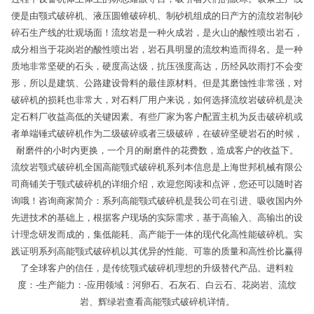
便是由颚式破碎机、液压圆锥破碎机、制砂机组成的日产方的流纹岩制砂
碎石生产线的壮观场面！流纹岩是一种火成岩，是火山的酸性喷出岩石，
成分相当于花岗岩的酸性喷出岩，岩石具明显的流纹构造而得名。是一种
质地非常坚硬的石头，硬度高达级，抗压强度高达，历经风吹雨打不会变
形，所以是建筑、公路建设骨料的最佳原材料。但是其磨蚀性非常强，对
破碎机的损耗也非常大，对石料厂用户来说，如何选择流纹岩破碎机是决
定石料厂收益高低的关键因素。有些厂家为客户配置主机为反击破碎机或
者单端锤式破碎机作为二级破碎或者三级破碎，在破碎坚硬岩石的时候，
耐磨件的小时内更换，一个月的耐磨件的花费数，造成客户的收益下。
流纹岩颚式破碎机全国高能颚式破碎机系列本信息是上海世邦机械有限公
司商铺关于颚式破碎机的详细介绍，欢迎您阅读和点评，您还可以随时咨
询哦！咨询商家简介：系列高能颚式破碎机是我公司在引进、吸收国内外
先进技术的基础上，根据客户现场的实际需求，基于高输入、高输出的设
计理念研发而成的，集低能耗、高产能于一体的现代化高性能破碎机。实
践证明系列高能颚式破碎机以其优异的性能、可靠的质量和高性价比赢得
了全球客户的信任，是传统颚式破碎机理想的升级替代产品。进料粒
度：-生产能力：-应用领域：河卵石、石灰石、白云石、花岗岩、流纹
岩、辉绿岩查看高能颚式破碎机详情。