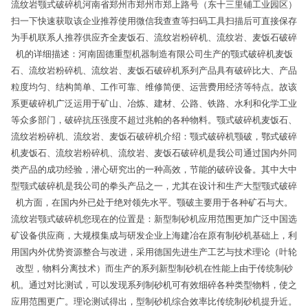
流纹岩颚式破碎机河南省郑州市郑州市郑上路号（东十三里铺工业园区）
扫一下快速获取该企业推荐使用微信我查查等扫码工具扫描后可直接保存
为手机联系人推荐供应齐全麦饭石、流纹岩粉碎机、流纹岩、麦饭石破碎
机的详细描述：河南固德重型机器制造有限公司生产的颚式破碎机麦饭
石、流纹岩粉碎机、流纹岩、麦饭石破碎机系列产品具有破碎比大、产品
粒度均匀、结构简单、工作可靠、维修简便、运营费用经济等特点。故该
系更破碎机广泛运用于矿山、冶炼、建材、公路、铁路、水利和化学工业
等众多部门，破碎抗压强度不超过兆帕的各种物料。颚式破碎机麦饭石、
流纹岩粉碎机、流纹岩、麦饭石破碎机介绍：颚式破碎机颚破，鄂式破碎
机麦饭石、流纹岩粉碎机、流纹岩、麦饭石破碎机是我公司通过国内外同
类产品的成功经验，潜心研究出的一种高效，节能的破碎设备。其中大中
型颚式破碎机是我公司的拳头产品之一，尤其在设计和生产大型颚式破碎
机方面，在国内外已处于绝对领先水平。颚破主要用于各种矿石与大。
流纹岩颚式破碎机您现在的位置是：新型制砂机应用范围更加广泛中国选
矿设备供应商，大规模集成与研发企业上海建冶在原有制砂机基础上，利
用国内外优势资源整合与改进，采用德国先进生产工艺与技术理论（叶轮
改型，物料分离技术）而生产的系列新型制砂机在性能上由于传统制砂
机。通过对比测试，可以发现系列制砂机可有效细碎各种类型物料，使之
应用范围更广。理论测试得出，型制砂机综合效率比传统制砂机提升近。