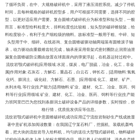
了循环负荷，在中、大规格破碎机中，采用了液压清腔系统。减少了停机
时间，且每种规格的破碎机腔型多，用户可根据不同需要，选择不同的腔
型，以更好适应用户需要。复合圆锥式破碎机分为标准型和短头型，一般
而言，标准型给料粒度大，排料粒度也比较粗，短头型的破碎锥较陡，给
料粒度较小，有利于生产细粒级的物料。故标准型一般用于粗、中碎、短
头型用于中、细碎。在线咨询、复合圆锥破驱动轴两端装有圆锥滚子轴
承，动力驱动由重载锥齿轮完成，轴承座采用骨架式密封圈防止润滑油泄
漏复合圆锥破防尘圈由放置在球面座内的弹簧浮起，在机器运转过程中。
流纹岩颚式破碎机|应用领域:水泥，煤炭，电厂脱硫，冶金，化工，非金
属|作用对象:石灰石，方解石，重晶石，白云石，钾长石，|适用物料:氢氧
化钙、膨润土、碳化硅、方解石、石墨、|应用领域:化工、建材、矿产、
水利水电.等行业|生产能力|适用物料:矿业、建材、化工、冶金、医药、饲
料等行业|应用领域:矿业、建材、化工、冶金、医药、饲料等行业|生产能
力班阿里巴巴为您找到条膨润土破碎设备产品的详细参数，实时报价，价
格行情，优质批发供应等信息。
流纹岩颚式破碎机中意圆锥破碎机成功应用辽宁流纹岩制砂生产线成效显
著中意矿机添加阅读数量：在我国辽宁某石料厂，挖掘机、装载机轰鸣
着，把大块的流纹岩导入给料机，均匀的送往大型颚式破碎机，物料破碎
过程中设备机体上体上的标志耀眼夺目，吸引着人们的眼球。该条生产线