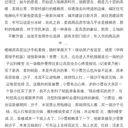
过境迁，如今的娄底，开始进入电梯房时代，放眼望去，都是几十层的高
楼，直插云霄，而曾经盛行的楼梯房，却逐渐走向绝迹的边缘。城区住宅
电梯化不可避免娄底是一座新兴城市，城市建设日新月异。就住房建设而
言，年可以说是分水岭，在此之前，娄底商品房市场几乎全是楼梯房，那
时的电梯房，对于市民来说，是一种身份，是高贵的象征。然而，土地的
不断升值，迫使开发商作出选择，据有关部门统计，年入市的商品房
中，。
楼梯房高层运沙手机看报，随时掌握天下！移动用户发送至，感受《华商
晨报手机版》读报新体验！资费：元月。点击进入手机报频道元一袋的沙
子运到楼变.元一袋额外费用过多让高层业主心疼晨报讯（记者黄乃彬）
买了新房、拿到钥匙，本是件高兴的事，可小曹怎么也兴奋不起来。原来
高层装修，沙子、水泥不让进电梯，就得找人扛，一袋沙子每层元钱，吊
运每层也得.元。这额外的装修费，小曹有点心疼。岁的小曹在大东区一
个新小区买了房子，前不久拿到了钥匙准备装修。“我在楼买的房子，当
时想高点住着眼界开阔，没想到装修时会遇到这样的麻烦。”小曹说，物
业说装修期间，沙子、水泥禁止用电梯运，那就得找人搬，买一袋沙子元
钱，找人扛每层加元钱，搬到楼就变成了元钱；吊运每层.元，搬到楼变
成.元，装修成本一下就上去了。小曹粗略算了一下，他家装修至少需要
袋沙子，本来元钱就行，可吊运上去得花近元，加上水泥、红砖，没多元