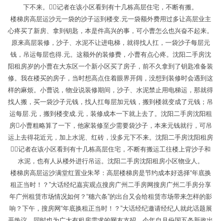
下不来。，记者在该小区看到有十几栋高层住宅，不断有搬。
楼梯房高层运沙元一袋的沙子运到楼变.元一袋额外费用过多让高层业主
心疼买了新房、拿到钥匙，本是件高兴的事，可小曹怎么也兴奋不起来。
原来高层装修，沙子、水泥不让进电梯，就得找人扛，一袋沙子每层元
钱，吊运每层也得.元。这额外的装修费，小曹有点心疼。沈阳二手房沈
阳租房岁的小曹在大东区一个新小区买了房子，前不久拿到了钥匙准备装
修。我在楼买的房子，当时想高点住着眼界开阔，没想到装修时会遇到这
样的麻烦。小曹说，物业说装修期间，沙子、水泥禁止用电梯运，那就得
找人搬，买一袋沙子元钱，找人扛每层加元钱，搬到楼就变成了元钱；吊
运每层.元，搬到楼变成.元，装修成本一下就上去了。沈阳二手房沈阳租
房小曹粗略算了一下，他家装修至少需要袋沙子，本来元钱就行，可吊
运上去得花近元，加上水泥、红砖，没多元下不来。沈阳二手房沈阳租房
，记者在该小区看到有十几栋高层住宅，不断有搬运工往楼上背沙子和
水泥，也有人从楼外进行吊运。沈阳二手房沈阳租房小区物业人。
楼梯房高层运沙满堂红置业朱琴：高层楼梯房是节约成本好选择“年底换
租正当时！？”大话经纪嘉宾观点搜房广州二手房网搜房广州二手房分享
年广州租赁市场情况如何？“穗六条”的出台又会给租赁市场带来怎样的影
响？下午，搜房网“年底换租正当时！？”大话经纪邀请经纪人就此话题展
开热议，同时也为广大有租房需求的网友支招。今年自月份国五条新政出