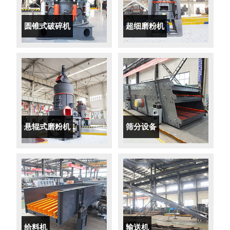
圆锥式破碎机
超细磨粉机
悬辊式磨粉机
筛分设备
给料机
输送机