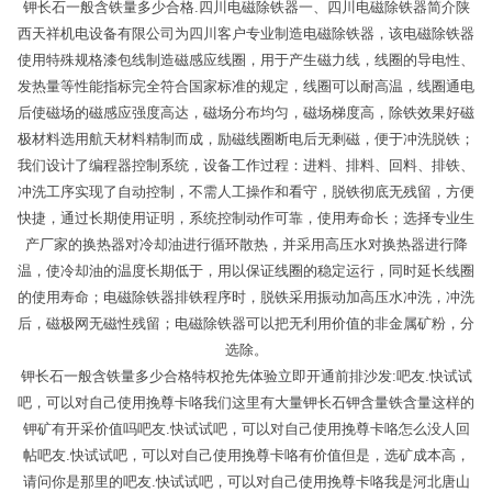
钾长石一般含铁量多少合格.四川电磁除铁器一、四川电磁除铁器简介陕
西天祥机电设备有限公司为四川客户专业制造电磁除铁器，该电磁除铁器
使用特殊规格漆包线制造磁感应线圈，用于产生磁力线，线圈的导电性、
发热量等性能指标完全符合国家标准的规定，线圈可以耐高温，线圈通电
后使磁场的磁感应强度高达，磁场分布均匀，磁场梯度高，除铁效果好磁
极材料选用航天材料精制而成，励磁线圈断电后无剩磁，便于冲洗脱铁；
我们设计了编程器控制系统，设备工作过程：进料、排料、回料、排铁、
冲洗工序实现了自动控制，不需人工操作和看守，脱铁彻底无残留，方便
快捷，通过长期使用证明，系统控制动作可靠，使用寿命长；选择专业生
产厂家的换热器对冷却油进行循环散热，并采用高压水对换热器进行降
温，使冷却油的温度长期低于，用以保证线圈的稳定运行，同时延长线圈
的使用寿命；电磁除铁器排铁程序时，脱铁采用振动加高压水冲洗，冲洗
后，磁极网无磁性残留；电磁除铁器可以把无利用价值的非金属矿粉，分
选除。
钾长石一般含铁量多少合格特权抢先体验立即开通前排沙发:吧友.快试试
吧，可以对自己使用挽尊卡咯我们这里有大量钾长石钾含量铁含量这样的
钾矿有开采价值吗吧友.快试试吧，可以对自己使用挽尊卡咯怎么没人回
帖吧友.快试试吧，可以对自己使用挽尊卡咯有价值但是，选矿成本高，
请问你是那里的吧友.快试试吧，可以对自己使用挽尊卡咯我是河北唐山