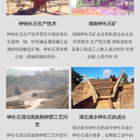
钾钠长石生产技术
湖南钾长石矿
钾钠长石生产技术贾言中国农资长
湖南钾长石矿企业类私营合伙企业
石是钾、钠、钙等碱金属或碱土金
经营模式:生产型注册:湖南省桂东
属的铝硅酸盐矿物。钾长石具有熔
县寒口镇员工人数人成立时间:年营
点低（熔融间隔时间长、
业额:人民币年-年
钾长石清洁高效制钾肥工艺问
湖北浠水钾长石的成分
世
湖北浠水钾长石的成分钾长石成分
钾长石清洁高效制钾肥工艺问世行
钾长石成分很多，在陶瓷工业中的