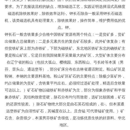
要求。为了克服该流程的缺点，增加磁选工艺，实践证明选择湿式高梯度
磁选机除铁效果好，除铁效率达到-。钾长石除杂一般采用钾长石磁选
机，该类磁选机具有处理量大，除铁效果好，操作简单，维护费用低的优
点。钾。
钾长石一般含铁量多少合格中国铁矿资源有两个特点：一是贫矿多，贫矿
出储量占总储量的；二是多元素共生的复合矿石较多。此外矿体复杂；有
些贫铁矿床上部为赤铁矿，下部为磁铁矿。东北地区铁矿东北的确铁矿主
要是鞍山矿区，它是目前我国储量开采量最大的矿区，大型矿体主要分布
在辽宁省的鞍山（包括大弧山、樱桃园、东西鞍山、弓长岭等本溪（男
芬、歪头山、通远堡等），部分矿床分布在吉林省通话附近。鞍山矿区是
鞍钢、本钢的主要原料基地。鞍山矿区矿石的主要特点：除极少富矿外，
约占储量的为贫矿，含铁量平均左右。必须经过选矿处理，精选后含铁量
可达以上。）矿石矿物以磁铁矿和赤铁矿为主，部分为假象赤铁矿和半假
象赤铁矿。其结构致密坚硬，脉石分布均匀而致密，选矿比较困难，矿石
的还原性较差。）脉石矿物绝大部分是由石英石组成的，在-。但本溪通
远堡铁矿为自溶性矿石，其碱度在以上。且含锰.可代替锰矿使用。）矿
石含、杂质很少，本溪男芬铁矿含很低，是冶炼优质生铁的好原料。华北
地区。