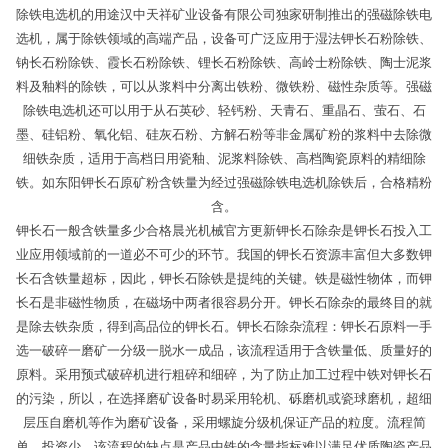
除铁电选机的用途汉中天祥矿业设备有限公司独家研制推出的强磁除铁电
选机，属于除铁领域的高端产品，设备可广泛应用于湿法钾长石粉除铁、
钠长石粉除铁、霞长石粉除铁、锂长石粉除铁、高岭士粉除铁、陶士泥浆
料及釉料的除铁，可以从浆料中分离出铁粉、微铁粉、磁性杂质等。强磁
除铁电选机还可以用于从石英砂、轻钙粉、天青石、重晶石、萤石、石
墨、硅铝粉、氧化铝、硅灰石粉、方解石粉等非金属矿粉的浆料中去除微
细铁杂质，适用于高档日用瓷釉、泥浆料除铁、高档陶瓷原料的精细除
铁。如东阳钾长石原矿粉含铁量为经过强磁除铁电选机除铁后，合格精粉
含。
钾长石一般含铁量多少合格晨光机械官方更新钾长石除杂是钾长石投入工
业应用领域前的一道必不可少的环节。我国的钾长石资源丰富但大多数钾
长石含铁量超标，因此，钾长石除铁是提纯的关键。铁是磁性物体，而钾
长石是非磁性物质，在磁场中两者很容易分开。钾长石除杂的最终目的就
是除去铁杂质，得到高品位的钾长石。钾长石除杂流程：钾长石原料一手
选一破碎一磨矿一分级一脱水一成品，该流程适用于含铁量低、质量好的
原料。采用预式破碎机进行粗碎和细碎，为了防止加工过程中铁对钾长石
的污染，所以，在选择磨矿设备时易采用轮机、砾磨机或瓷球磨机，超细
层压自磨机等作为磨矿设备，采用螺旋分级机保证产品的粒度。流程简
单，投资少，该流程的缺点是产品中铁的含量指标难以满足优质陶瓷产品