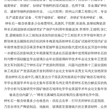
磁黄铁矿、焙烧矿、钛铁矿等物料的湿式磁选，也用于煤、非金属矿钾长
石、建材等物料的除铁作业。（山川郑周）郑州山川重工有限公司，专业
生产成套选矿设备，可用于磁铁矿、褐铁矿、赤铁矿等各种铁矿；钢。
钾长石一般含铁量多少合格曹明礼,高惠民,于阳辉,张凌燕,袁继祖陶瓷原
料长石精选除铁试验研究矿产保护与利用年期秦波涛,李增华,王德明,张仁
贵,梁晓瑜防灭火三相泡沫添加剂的实验辽宁工程技术大学学报年期方夕
辉张林龙丛颖陈杜鹃庄杜鹃朱冬梅某地高铁钾长石选矿试验研究现代矿业
年期李海普张莎莎蒋昊李彬李星羧甲基淀粉的取代度对其在反浮选中抑制
一水硬铝石的影响英文年期唐菊芳浅谈在压延玻璃中使用尾砂和钾长石的
利与弊中国硅酸盐学会玻璃分会年全国玻璃科学技术年会论文集年王恩雷
张文军刘国库辽宁钾长石矿产资源利用现状、问题与趋势第十三届全国粉
体工程及矿产资源高效开发利用研讨会论文专辑年吴秀文马鸿文张艳荣张
君由钾长石合成中孔-微孔复合分子筛及其性能表征中国矿物岩石地球化
学学会第届学术年会论文集年苏双青马鸿文谭丹君钾长石热分解反应的热
力学分析与实验研究中国矿物岩石地球化学学会第届学术年会论文集年张
敏袁忠信内蒙“八一”稀有元素碱性花岗岩氧同位素地球化学中国。
钾长石一般含铁量多少合格意向：供应点击率：打印关闭钾长石是我国、
乃至全球生产陶瓷制品、地板砖、玻璃甚至显微镜片的主要原材料，众所