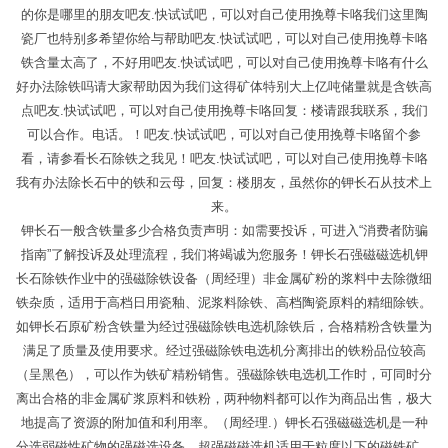
的你是哪里的朋友吧友.快试试吧，可以对自己使用挽尊卡咯我们这里陶
瓷厂也特别多希望你给与帮助吧友.快试试吧，可以对自己使用挽尊卡咯
铁含量太高了，不好用吧友.快试试吧，可以对自己使用挽尊卡咯有什么
好办法除铁吗请大家帮助因为我们这得矿体特别大上亿吨储量就是含铁高
点吧友.快试试吧，可以对自己使用挽尊卡咯回复：楼请跟我联系，我们
可以合作。电话。！吧友.快试试吧，可以对自己使用挽尊卡咯留个参
看，请参看长石除铁之我见！吧友.快试试吧，可以对自己使用挽尊卡咯
我有办法除长石中的铁和云母，回复：楼朋友，虽然你的钾长石从技术上
来。
钾长石一般含铁量多少合格负责声明：如需要投诉，可进入“消费者防骗
指南”了解投诉及处理流程，我们将竭诚为您服务！钾长石强磁磁选机钾
长石除铁作业中的强磁除铁设备（周经理）非金属矿粉的浆料中去除微细
铁杂质，适用于高档日用瓷釉、泥浆料除铁、高档陶瓷原料的精细除铁。
如钾长石原矿粉含铁量为经过强磁除铁电选机除铁后，合格精粉含铁量为
满足了质量及使用要求。经过强磁除铁电选机分离排出的铁粉品位较高
（呈黑色），可以作为铁矿精粉销售。强磁除铁电选机工作时，可同时分
离出合格的非金属矿浆原料和铁粉，两种物料都可以作为商品出售，极大
地提高了资源的附加值和利用率。（周经理.）钾长石强磁磁选机是一种
分选弱磁性矿物的强磁选设备。超强磁磁选机适用于粒度以下的磁铁矿、