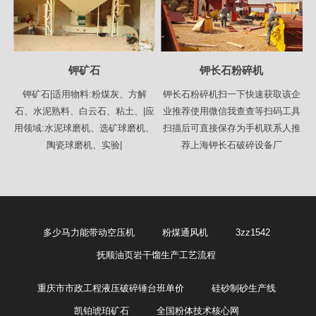
钾矿石
钾长石粉碎机
钾矿石|适用物料:粉煤灰、方解
钾长石粉碎机扫一下快速获取该企
石、水泥熟料、白云石、粘土、|应
业推荐使用微信我查查等扫码工具
用领域:水泥球磨机、选矿球磨机、
扫描后可直接保存为手机联系人推
陶瓷球磨机、实验|
荐上海钾长石破碎设备厂
多少马力能带动空压机
粉煤通风机
3zz1542
抚顺油页岩干馏生产工艺流程
重庆市市政工程液压破碎锤台班单价
硅砂制砂生产线
凯铂琥珀矿石
全国粉体技术核心网