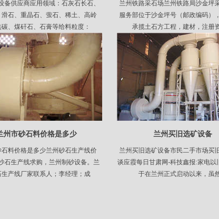
设备供应商应用领域：石灰石长石、
兰州铁路采石场兰州铁路局沙金坪
、滑石、重晶石、萤石、稀土、高岭
服务部位于沙金坪号（邮政编码）
焦碳、煤矸石、石膏等给料粒度：
承揽土石方工程，建材，注册
兰州市砂石料价格是多少
兰州买旧选矿设备
砂石料价格是多少兰州砂石生产线价
兰州买旧选矿设备市民二手市场买
沙石生产线求购，兰州制砂设备。兰
谈应霞每日甘肃网-科技鑫报:家电以
石生产线厂家联系人；李经理；成
于在兰州正式启动以来，虽