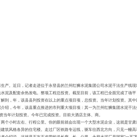
张生产。近日，记者走进位于永登县的兰州红狮水泥集团公司水泥干法生产线现
法水泥及配套余热发电。整项工程总投资。截至目前，该工程已全面完成了场平
了解到，年，该县县列投资在以上的重点项目项，总投资。当年计划投资。其中
据介绍，今年，该县重点推进的市列重大项目项：其一为兰州红狮集团水泥干法
投资当年计划投资。今年已完成投资。目前大酒店主体、商。
，两个小时左右、行程公里。你的眼前就会出现一个大型水泥企业，这就是甘肃
幢建筑风格各异的住宅楼。走过厂区铁路专运线，驱车往西北方向，只见一幢高
者介绍说，这就是石灰石皮带输送长廊，长．公里。永登水泥厂是国家“一五”