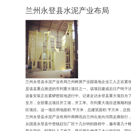
兰州永登县水泥产业布局
兰州永登县水泥产业布局兰州树屏产业园落地企业工人正在紧
是该县重点推进的市列重大项目之一。该项目建成后日产吨干
设备安装正在紧锣密鼓地进行中。记者走访永登县重大项目办
至月，全部重点项目开工项，开工率。市列重大项目进展顺利
区项目。这一项目用地面积.平方米，总建筑面积.平方米，总
兰州永登县水泥产业布局中商网讯自兰州出发向河西走廊前行
从国道永登县中堡镇赶往厂区十几分钟的路程中，遍布着几十
而在空中，时而钻入了地下，最后把头伸进了大山的深处。同行