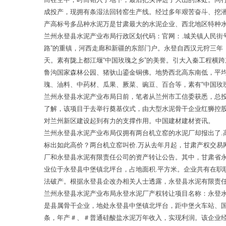
成投产，现拥有条湿法回转窑生产线。经过多年艰苦奋斗、挖
产高标号多品种水泥万是甘肃最大的水泥企业、西北地区特种
兰州永登县水泥产业布局行政区划代码：官网：.城关镇人民街
路”的重镇，河西走廊和新疆的东部门户。永登自西汉元狩三
天。素有陇上都江堰“中国玫瑰之乡”的美誉。引大入秦工程横
鲁沟国家森林公园、猪驮山鎏金铜佛。地势西北高东南低，平均
瑰、油料、中药材、瓜果、厥菜、豌豆、百合等，素有“中国玫
兰州永登县水泥产业布局日前，笔者从兰州市工信委获悉，总
了解，该项目于去举行奠基仪式，由大型水泥骨干企业红狮控
对兰州新区建设起到有力的支撑作用。中国建材建材资讯。
兰州永登县水泥产业布局仅拥有两台机立窑的水泥厂却报出了
标出如此高价？两台机立窑叫价.万从去年月起，甘肃产权交
厂和永登县水泥有限责任公司的资产转让公告。其中，甘肃省
业位于永登县中堡镇北坪台，占地面积.平方米。企业共有在职
法破产。根据永登县企改办相关人士透露，永登县水泥有限责
兰州永登县水泥产业布局永登水泥厂产权转让项目名称：永登
是县属骨干企业，地处永登县中堡镇北坪台，距中堡火车站、
条，年产＃、＃普通硅酸盐水泥万年收入，实现利润。该企业