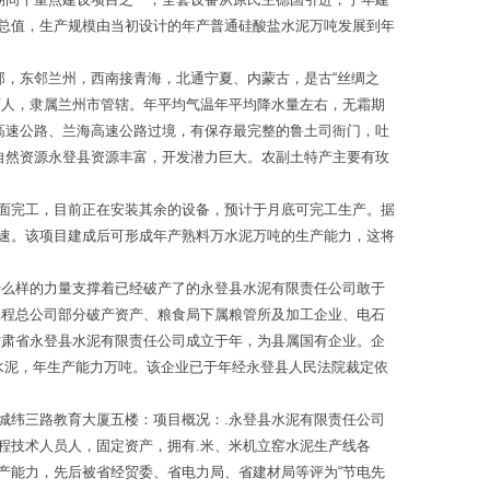
总值，生产规模由当初设计的年产普通硅酸盐水泥万吨发展到年
部，东邻兰州，西南接青海，北通宁夏、内蒙古，是古“丝绸之
万人，隶属兰州市管辖。年平均气温年平均降水量左右，无霜期
高速公路、兰海高速公路过境，有保存最完整的鲁土司衙门，吐
自然资源永登县资源丰富，开发潜力巨大。农副土特产主要有玫
面完工，目前正在安装其余的设备，预计于月底可完工生产。据
速。该项目建成后可形成年产熟料万水泥万吨的生产能力，这将
什么样的力量支撑着已经破产了的永登县水泥有限责任公司敢于
工程总公司部分破产资产、粮食局下属粮管所及加工企业、电石
甘肃省永登县水泥有限责任公司成立于年，为县属国有企业。企
盐水泥，年生产能力万吨。该企业已于年经永登县人民法院裁定依
城纬三路教育大厦五楼：项目概况：.永登县水泥有限责任公司
程技术人员人，固定资产，拥有.米、米机立窑水泥生产线各
产能力，先后被省经贸委、省电力局、省建材局等评为“节电先