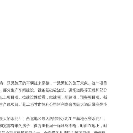
场，只见施工的车辆往来穿梭，一派繁忙的施工景象。这一项目
，部分生产车间建设、设备基础砼浇筑、进场道路等工程和部分
以上项目项。按建设性质看，续建项，新建项，预备项目项。截
生产线项目。其二为甘肃恒利公司恒利嘉豪国际大酒店暨商住小
最大的水泥厂、西北地区最大的特种水泥生产基地永登水泥厂。
和宽都有米的房子，像万里长城一样延绵不断，时而在地上，时
期间个重点建设项目之一，全套设备从原民主德国引进，于年建