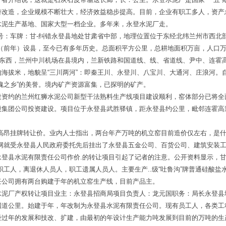
潜改造，企业规模不断壮大，经济效益稳步提高。目前，企业有职工多人，资产
水泥生产基地、国家大型一档企业。多年来，永登水泥厂走。
号：车牌：甘-纠错永登县地处甘肃省中部，地理位置位于东经北纬兰州市西北
年（前年）设县，至今已有多年历史。总面积平方公里，总耕地面积万亩，人口
跨东西，兰州中川机场在县境内，兰新铁路和国道线、线、省道线、尹中、连霍
海拔米，地貌呈“三川两河”：即秦王川、永登川、八宝川、大通河、庄浪河。
瑰之乡”的美誉。境内矿产资源富集，已探明的矿产。
投资约的兰州红狮水泥公司新型干法熟料生产线项目建设顺利，窑体部分已将全
股集团公司投资建设。项目位于永登县武胜驿镇，距永登县约公里，毗邻连霍高
.高昂挂牌转让价。业内人士指出，两台年产万吨的机立窑目前造价仅左右，是
易网就受永登县人民政府委托先后挂出了永登县五金公司、百货公司、建筑安装
永登县水泥有限责任公司作价.的转让项目引起了记者的注意。公开资料显示，
职工人，离退休人员人，职工遗属人员人。主要生产..级“吐鲁沟”牌普通硅酸
任公司拥有两台购建于年的机立窑生产线，目前产品主。
水泥厂产权转让项目业主：永登县招商局项目负责人：龙元国职务：局长永登县
国道公里。始建于年，年改制为永登县水泥有限责任公司。现有员工人，各类工
经过年的发展和技改、扩建，由最初的年设计生产能力吨发展到目前的万吨的生