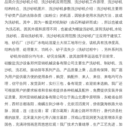
品简介洗沙砂机介绍、洗沙砂机应用范围、洗沙砂机工作原理、洗沙砂机
结构特点、洗沙砂机图片、洗沙砂机参数洗沙砂机介绍：洗沙砂机主要用
于砂类产品的去除杂质（如粉尘）的机器，因较多使用水洗的方法，故成
为洗砂机。其中，因为一般是对机制砂（由石料破碎而成），所以也被成
为洗石机。因其外观和原理不同，也被成为螺旋洗砂机,滚筒洗砂机,水轮
洗砂机，震动洗砂机等。洗沙砂机应用范围:洗沙砂机广泛应用于建筑工
地、砂石厂（沙石厂水电站混凝土大坝工地等行业。该机具有洗净度高、
结构合理、处理量大、功耗小、砂子流失少（洗砂过程中），另外系列洗
砂机传动部分均与水、砂完全隔离，故其故障率远远低于目前常。
硅酸盐洗沙设备郑州亚锦机械设备有限公司主要生产洗砂机、制砂机、洗
沙机、洗石机、振动筛等系列产品。产品质量上乘，品质有保障。我厂愿
为用户提供最方便的使用条件，购货、购配件、来人、来信、来电均可办
理，信守合同，发货及时，实行三包，备有现货，欢迎前来选购。我厂还
可根据用户的要求标准和非标准提供各种机械及配件，免费提供安装并保
证质量。郑州亚锦机械设备有限公司位于嵩山北麓中原明珠，东毗省会郑
州，西邻古都洛阳，南瞩古刹少林寺，北依滔滔黄河，傍依陇海铁路大动
脉，国道，连（连云港）霍（霍尔葛斯）高速公路环市而行，唐代诗圣杜
甫的故里。北宋庞大的七帝八陵古墓群，浮戏山雪花洞更为这里增添天姿
国色，充满诗情画意而悠悠壮观！我厂技术力量雄厚，生产工艺先进，加