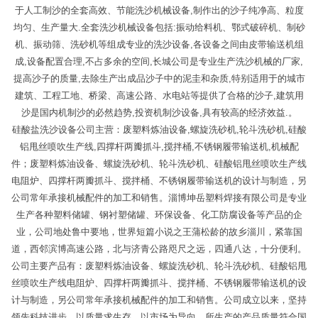
于人工制沙的全套高效、节能洗沙机械设备,制作出的沙子纯净高、粒度
均匀、生产量大.全套洗沙机械设备包括:振动给料机、鄂式破碎机、制砂
机、振动筛、洗砂机等组成专业的洗沙设备,各设备之间由皮带输送机组
成,设备配置合理,不占多余的空间,长城公司是专业生产洗沙机械的厂家,
提高沙子的质量,去除生产出成品沙子中的泥圭和杂质,特别适用于的城市
建筑、工程工地、桥梁、高速公路、水电站等提供了合格的沙子,建筑用
沙是国内机制沙的必然趋势,投资机制沙设备,具有较高的经济效益.。
硅酸盐洗沙设备公司主营：废塑料炼油设备,螺旋洗砂机,轮斗洗砂机,硅酸
铝甩丝喷吹生产线,四撑杆两瓣抓斗,搅拌桶,不锈钢履带输送机,机械配
件；废塑料炼油设备、螺旋洗砂机、轮斗洗砂机、硅酸铝甩丝喷吹生产线
电阻炉、四撑杆两瓣抓斗、搅拌桶、不锈钢履带输送机的设计与制造，另
公司常年承接机械配件的加工和销售。淄博坤岳塑料焊接有限公司是专业
生产各种塑料储罐、钢衬塑储罐、环保设备、化工防腐设备等产品的企
业，公司地处鲁中要地，世界短篇小说之王蒲松龄的故乡淄川，紧靠国
道，西邻滨博高速公路，北与济青公路咫尺之远，四通八达，十分便利。
公司主要产品有：废塑料炼油设备、螺旋洗砂机、轮斗洗砂机、硅酸铝甩
丝喷吹生产线电阻炉、四撑杆两瓣抓斗、搅拌桶、不锈钢履带输送机的设
计与制造，另公司常年承接机械配件的加工和销售。公司成立以来，坚持
领先科技进步，以质量求生存，以市场为导向，所生产的产品质量符合国