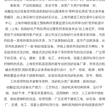
家标准。产品性能稳定，安全可靠，深受广大用户的青睐，对。
硅酸盐洗沙设备世邦机器机制砂论坛圆满举办“骨料优化系统”首次发布备
受瞩目，由上海石材行业协会砂石分会、上海市建设工程交易中心砂石分
中心、上海市钢筋混凝土预制构件质量监督分站共同举办的“世邦机器中
国（上海）机制砂生产和应用论坛暨世邦系统发布会”在上海召开。详细
系统干法制砂案列客户状况：该公司业已在制砂行业有着丰富经验，与世
邦机器一直维持着良好的关系，为了改善制砂品质、提升产品附加值，从
世邦机器购买了一套-制砂成套设备。详细上海世邦洗砂机官方网站，专
业提供轮式洗沙机、螺旋式洗沙机等多个系列和型号的洗沙设备，广泛用
于砂石场、矿山、建材、交通、化工、水利水电、混凝土搅拌站等行业中
对物料的洗选。上海世邦机器是国内最专业的洗砂设备厂家，所有洗沙机
械全部按照:国际质量认证体系标准进行设计、生产、组装、检测，销售
网络覆盖全球多个国家和地区。欢迎在线咨询洗砂机价格、型号、图纸、
工作原理和技术参数等资料。洗砂机分类厂家调查：影响洗砂。
硅酸盐洗沙设备生产能力：-工艺特点：洗砂机具有结构简单、运行平
稳、洗砂干净、产量高等显著特点。适用物料：河沙、人工砂等中细粒
度、粗粒度物料的洗选。应用范围：广泛应用于建筑工地、砂石场、玻璃
厂、交通、化工、混凝土搅拌站等行业。物料咨询|组件咨询|优惠咨询产