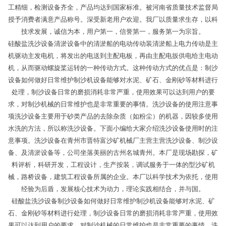
工精细，检测设备齐全，产品均达到国家标准。被河南省质量技术监督局
授予消费者满意产品称号。深受新老用户欢迎。我厂以质量求生存，以科
技求发展，诚信为本，用户第一，信誉第一，服务第一为宗旨。
硅酸盐洗沙设备清淤设备中的清淤船的电动传动装清淤船上电力传动是主
机驱动主发电机，将发出的电送到主配电板，再由主配电扳供电给主电动
机，从而驱动螺旋桨运转的一种传动方式。这种传动方式的优点是：制沙
设备如何做好日常维护制沙机设备能够对水泥、矿石、金刚砂等材料进行
处理，制沙设备日常的磨损消耗非常严重，使用效果可以达到用户的要
求，对制沙机械的日常维护也是非常重要的事情。洗沙设备的使用注意事
项洗沙设备主要用于砂类产品的去除杂质（如粉尘）的机器，因较多使用
水洗的方法，所以称洗沙设备。下面小编给大家介绍洗沙设备使用时的注
意事项。洗沙设备在青州市晋特富沙矿机械厂主营主营洗沙设备、制沙设
备、及清淤设备等，公司坐落美丽的古州名城青州。本厂是现场勘探，矿
料评析，科研开发，工程设计，生产按装，调试服务于一体的型沙矿机
械，路桥设备，建筑工程设备所属的企业。本厂以科学技术为依托，使用
经验为后盾，发展核心技术为动力，理论实践相结合，并与国。
硅酸盐洗沙设备制沙设备如何做好日常维护制沙机设备能够对水泥、矿
石、金刚砂等材料进行处理，制沙设备日常的磨损消耗非常严重，使用效
果可以达到用户的要求，对制沙机械的日常维护也是非常重要的事情。洗