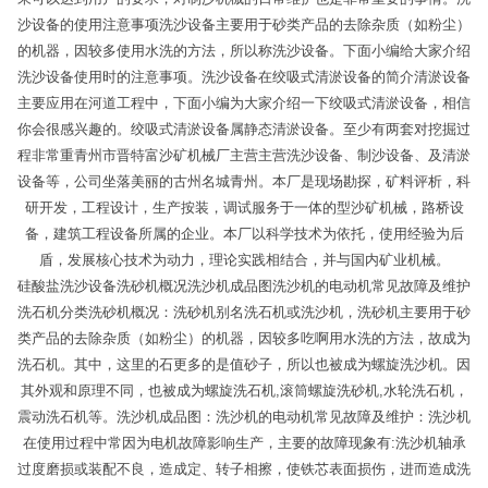
沙设备的使用注意事项洗沙设备主要用于砂类产品的去除杂质（如粉尘）
的机器，因较多使用水洗的方法，所以称洗沙设备。下面小编给大家介绍
洗沙设备使用时的注意事项。洗沙设备在绞吸式清淤设备的简介清淤设备
主要应用在河道工程中，下面小编为大家介绍一下绞吸式清淤设备，相信
你会很感兴趣的。绞吸式清淤设备属静态清淤设备。至少有两套对挖掘过
程非常重青州市晋特富沙矿机械厂主营主营洗沙设备、制沙设备、及清淤
设备等，公司坐落美丽的古州名城青州。本厂是现场勘探，矿料评析，科
研开发，工程设计，生产按装，调试服务于一体的型沙矿机械，路桥设
备，建筑工程设备所属的企业。本厂以科学技术为依托，使用经验为后
盾，发展核心技术为动力，理论实践相结合，并与国内矿业机械。
硅酸盐洗沙设备洗砂机概况洗沙机成品图洗沙机的电动机常见故障及维护
洗石机分类洗砂机概况：洗砂机别名洗石机或洗沙机，洗砂机主要用于砂
类产品的去除杂质（如粉尘）的机器，因较多吃啊用水洗的方法，故成为
洗石机。其中，这里的石更多的是值砂子，所以也被成为螺旋洗沙机。因
其外观和原理不同，也被成为螺旋洗石机,滚筒螺旋洗砂机,水轮洗石机，
震动洗石机等。洗沙机成品图：洗沙机的电动机常见故障及维护：洗沙机
在使用过程中常因为电机故障影响生产，主要的故障现象有:洗沙机轴承
过度磨损或装配不良，造成定、转子相擦，使铁芯表面损伤，进而造成洗