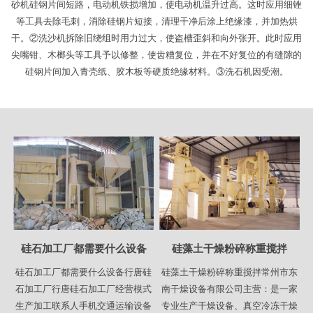
砂机硅钢片间短路，电动机铁损增加，使电动机温升过高。这时应用细锉
等工具去除毛刺，消除硅钢片短接，清理干净后涂上绝缘漆，并加热烘
干。②洗沙机拆除旧绕组时用力过大，使盗槽歪斜和向外张开。此时应用
尖嘴钳、木榔头等工具予以修整，使齿糟复位，并在不好复位的有缝隙的
硅钢片间加入青壳纸、胶木板等硬质绝缘材料。③洗石机因受潮。
硅石加工厂都需要什么设备
硅藻土干燥粉碎称重搅拌
硅石加工厂都需要什么设备行唐硅
硅藻土干燥粉碎称重搅拌常州市东
石加工厂行唐硅石加工厂经营模式
南干燥设备有限公司主营：是一家
生产加工联系人手机交通运输设备
专业生产干燥设备、真空冷冻干燥