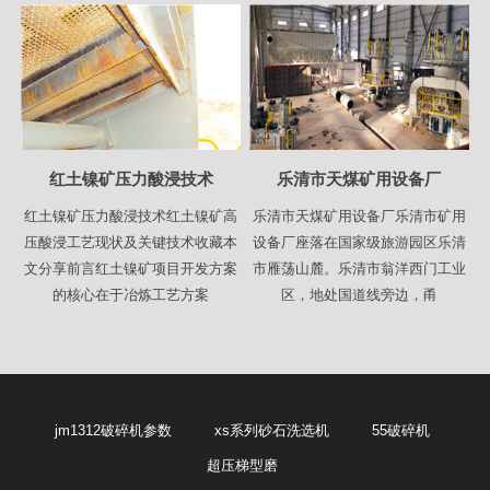
红土镍矿压力酸浸技术
乐清市天煤矿用设备厂
红土镍矿压力酸浸技术红土镍矿高
乐清市天煤矿用设备厂乐清市矿用
压酸浸工艺现状及关键技术收藏本
设备厂座落在国家级旅游园区乐清
文分享前言红土镍矿项目开发方案
市雁荡山麓。乐清市翁洋西门工业
的核心在于冶炼工艺方案
区，地处国道线旁边，甬
jm1312破碎机参数
xs系列砂石洗选机
55破碎机
超压梯型磨