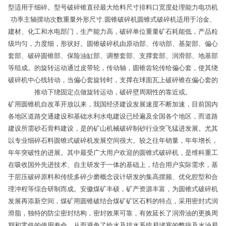
型适用于细碎。型号破碎锥直径最大给料尺寸排料口宽度处理能力电功机
功率主轴摆动次数重量外形尺寸.圆锥破碎机圆锥式破碎机适用于冶金、
建材、化工和水电部门，生产能力高，破碎单位重量矿石耗能低，产品粒
级均匀，力度细，形状好。圆锥破碎机由原动部、传动部、基架部、偏心
套部、破碎圆锥部、保险油缸部、调整套部、支撑套部、润滑部、地基部
等组成。的旋转运动通过皮带轮，传动轴，圆锥齿轮传给偏心套，使其绕
破碎机中心线转动，当偏心套旋转时，支撑在球面瓦上破碎锥在偏心套的
推动下绕固定点做旋转运动，破碎壁周期性的靠近或。
矿用圆锥机自改革开放以来，我国经济建设发展速度不断加速，目前国内
各地区道路交通建设和基础水利水电建设已经遍及全国各个地区，而道路
建设所需砂石骨料建设，是的矿山机械破碎制砂行业突飞猛进发展。尤其
以专业细碎石料圆锥式破碎机发展空间很大。较之往年销量，年年增长，
年年突破性的进展。其中最受广大用户欢迎的圆锥式破碎机，是维科重工
在吸收国外先进技术、自主研发于一体的基础上，结合用户实际需求，基
于层压破碎原料和传统多碎少磨概念设计研发的集高摆频、优化腔型和合
理冲程等综合研制而成。安徽煤矿丰硕，矿产资源丰富，为圆锥式破碎机
发展再添新空间，煤矿用圆锥破结合煤矿矿区石料的特点，采用密封式润
滑脂，独特的防尘密封结构，密封效果可靠，有效延长了润滑油的更换周
期和零件的使用寿命。从而避免了给水及排水系统易堵塞的弊病及水油易