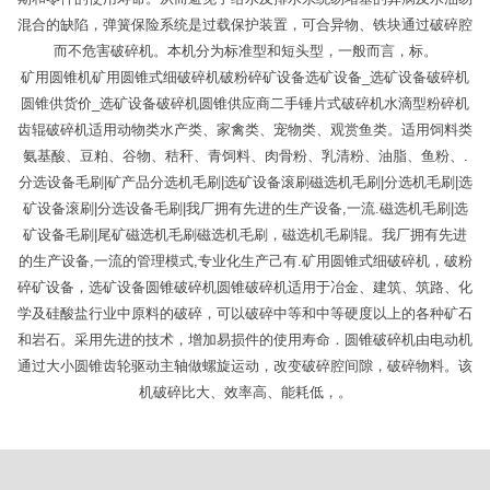
混合的缺陷，弹簧保险系统是过载保护装置，可合异物、铁块通过破碎腔
而不危害破碎机。本机分为标准型和短头型，一般而言，标。
矿用圆锥机矿用圆锥式细破碎机破粉碎矿设备选矿设备_选矿设备破碎机
圆锥供货价_选矿设备破碎机圆锥供应商二手锤片式破碎机水滴型粉碎机
齿辊破碎机适用动物类水产类、家禽类、宠物类、观赏鱼类。适用饲料类
氨基酸、豆粕、谷物、秸秆、青饲料、肉骨粉、乳清粉、油脂、鱼粉、.
分选设备毛刷|矿产品分选机毛刷|选矿设备滚刷磁选机毛刷|分选机毛刷|选
矿设备滚刷|分选设备毛刷|我厂拥有先进的生产设备,一流.磁选机毛刷|选
矿设备毛刷|尾矿磁选机毛刷磁选机毛刷，磁选机毛刷辊。我厂拥有先进
的生产设备,一流的管理模式,专业化生产己有.矿用圆锥式细破碎机，破粉
碎矿设备，选矿设备圆锥破碎机圆锥破碎机适用于冶金、建筑、筑路、化
学及硅酸盐行业中原料的破碎，可以破碎中等和中等硬度以上的各种矿石
和岩石。采用先进的技术，增加易损件的使用寿命．圆锥破碎机由电动机
通过大小圆锥齿轮驱动主轴做螺旋运动，改变破碎腔间隙，破碎物料。该
机破碎比大、效率高、能耗低，。