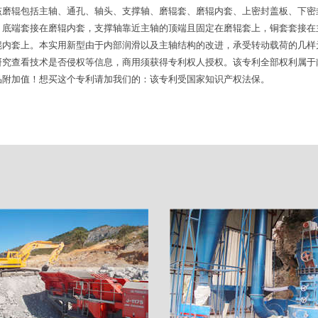
该磨辊包括主轴、通孔、轴头、支撑轴、磨辊套、磨辊内套、上密封盖板、下密
，底端套接在磨辊内套，支撑轴靠近主轴的顶端且固定在磨辊套上，铜套套接在
辊内套上。本实用新型由于内部润滑以及主轴结构的改进，承受转动载荷的几样
研究查看技术是否侵权等信息，商用须获得专利权人授权。该专利全部权利属于
品附加值！想买这个专利请加我们的：该专利受国家知识产权法保。