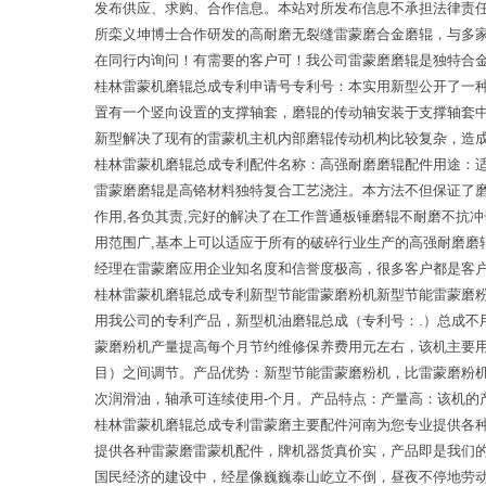
发布供应、求购、合作信息。本站对所发布信息不承担法律责
所栾义坤博士合作研发的高耐磨无裂缝雷蒙磨合金磨辊，与多家
在同行内询问！有需要的客户可！我公司雷蒙磨磨辊是独特合金
桂林雷蒙机磨辊总成专利申请号专利号：本实用新型公开了一
置有一个竖向设置的支撑轴套，磨辊的传动轴安装于支撑轴套
新型解决了现有的雷蒙机主机内部磨辊传动机构比较复杂，造
桂林雷蒙机磨辊总成专利配件名称：高强耐磨磨辊配件用途：
雷蒙磨磨辊是高铬材料独特复合工艺浇注。本方法不但保证了磨
作用,各负其责,完好的解决了在工作普通板锤磨辊不耐磨不抗
用范围广,基本上可以适应于所有的破碎行业生产的高强耐磨
经理在雷蒙磨应用企业知名度和信誉度极高，很多客户都是客
桂林雷蒙机磨辊总成专利新型节能雷蒙磨粉机新型节能雷蒙磨
用我公司的专利产品，新型机油磨辊总成（专利号：.）总成不
蒙磨粉机产量提高每个月节约维修保养费用元左右，该机主要用
目）之间调节。产品优势：新型节能雷蒙磨粉机，比雷蒙磨粉
次润滑油，轴承可连续使用-个月。产品特点：产量高：该机的
桂林雷蒙机磨辊总成专利雷蒙磨主要配件河南为您专业提供各
提供各种雷蒙磨雷蒙机配件，牌机器货真价实，产品即是我们
国民经济的建设中，经星像巍巍泰山屹立不倒，昼夜不停地劳