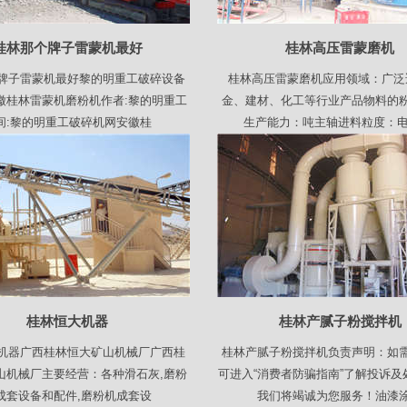
桂林那个牌子雷蒙机最好
桂林高压雷蒙磨机
牌子雷蒙机最好黎的明重工破碎设备
桂林高压雷蒙磨机应用领域：广泛
徽桂林雷蒙机磨粉机作者:黎的明重工
金、建材、化工等行业产品物料的
间:黎的明重工破碎机网安徽桂
生产能力：吨主轴进料粒度：电
桂林恒大机器
桂林产腻子粉搅拌机
机器广西桂林恒大矿山机械厂广西桂
桂林产腻子粉搅拌机负责声明：如
山机械厂主要经营：各种滑石灰,磨粉
可进入“消费者防骗指南”了解投诉及
成套设备和配件,磨粉机成套设
我们将竭诚为您服务！油漆