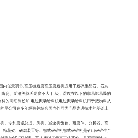
围内任意调节.高压微粉磨高压磨粉机适用于粉碎重晶石、石灰
、陶瓷、矿渣等莫氏硬度不大于.级，湿度在以下的非易燃易爆的
物料的高细制粉加.电磁振动给料机电磁振动给料机用于把物料从
红的星公司在多年经验并结合国内外同类产品先进技术的基础上
速机、专利磨辊总成、风机、减速机齿轮、耐磨件、分析器、高
、梅花架、研磨装置等。颚式破碎机颚式破碎机是矿山破碎生产
处理边长以下物料，其抗压强度最高可达兆帕，具有破碎比大，