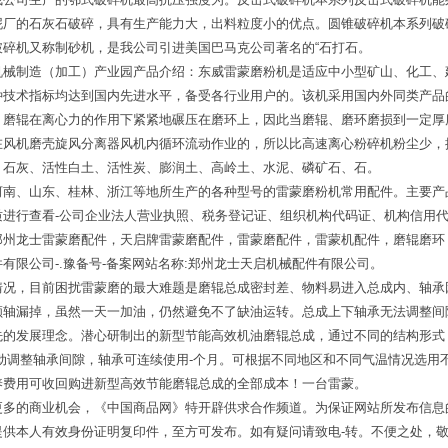
泥厂的石灰石破碎，具有生产能力大，出料粒度小的优点。圆锥破碎机本系列破
碎机又称制砂机，是我公司引进美国巴马克公司著名的“石打石。
机械制造（加工）产业园产品介绍：东威雷蒙磨粉机是适应中小型矿山、化工、
种技术指标均达到国内先进水平，备受各行业用户的。该机采用国内外同类产品
。磨辊在离心力的作用下紧紧地碾压在磨环上，因此当磨辊、磨环磨损到一定厚
在风机磨壳旋风分离器风机内循环流动作业的，所以比高速离心粉碎机粉尘少，
、石灰、活性白土、活性炭、膨润土、高岭土、水泥、磷矿石、石。
河南、山东、桂林、浙江等地所生产的各种型号的雷蒙磨粉机常用配件。主要产
进行查看-公司企业法人营业执照、税务登记证、组织机构代码证、机构信用代
郑州龙士雷蒙磨配件，天启牌雷蒙磨配件，雷蒙磨配件，雷蒙机配件，磨辊磨环
限公司-.豫备号-备案网站名称:郑州龙士天启机械配件有限公司。
情况，目前困扰雷蒙磨的最大难题是磨辊总成密封差、物料易进入总成内、轴承
顺轴漏掉，虽然一天一加油，仍然避免不了缺油运转。总成上下轴承无法调整间
先的发展理念。潜心研制出的新型节能高效机油磨辊总成，通过不同的结构形式
动调整轴承间隙，轴承可连续使用-个月。可根据不同地区和不同气温情况选用
养费用可收回购进新型高效节能磨辊总成的全部成本！一台雷蒙。
更多的商业机会，《中国商品网》特开辟供求合作频道。为保证网站所发布信息
供本人有效身份证明复印件，至方可发布。如有疑问请致电-转。不便之处，敬