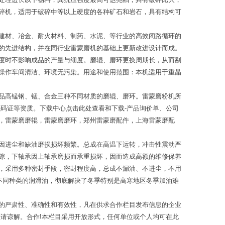
碎机，适用于破碎中等以上硬度的各种矿石和岩石，具有结构可
建材、冶金、耐火材料、制药、水泥、等行业的高效闭路循环的
的先进结构，并在同行业雷蒙磨机的基础上更新改进设计而成。
度时不影响成品的产量与细度。磨辊、磨环更换周期长，从而剔
操作车间清洁、环境无污染。用途和使用范围：本机适用于重晶
品高锰钢、锰、合金三种不同材质的磨辊、磨环。雷蒙磨粉机所
码证等资质。下载中心点击此处查看和下载-产品询价单、公司
，雷蒙磨磨辊，雷蒙磨磨环，郑州雷蒙磨配件，上海雷蒙磨配
因进尘和缺油磨损损坏频繁。总成在高温下运转，冲击性震动严
隙，下轴承因上轴承磨损而承重损坏，因而造成高额的维修保养
，采用多种密封手段，密封程度高，总成不漏油、不进尘，不用
不同种类的润滑油，彻底解决了冬季特别是高寒地区冬季加油难
的严肃性、准确性和有效性，凡在供求合作栏目发布信息的企业
请谅解。合作!本栏目采用开放形式，任何单位或个人均可在此