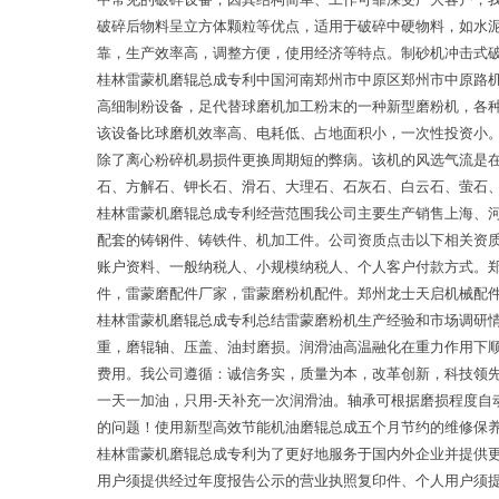
破碎后物料呈立方体颗粒等优点，适用于破碎中硬物料，如水
靠，生产效率高，调整方便，使用经济等特点。制砂机冲击式破
桂林雷蒙机磨辊总成专利中国河南郑州市中原区郑州市中原路
高细制粉设备，足代替球磨机加工粉末的一种新型磨粉机，各
该设备比球磨机效率高、电耗低、占地面积小，一次性投资小
除了离心粉碎机易损件更换周期短的弊病。该机的风选气流是
石、方解石、钾长石、滑石、大理石、石灰石、白云石、萤石
桂林雷蒙机磨辊总成专利经营范围我公司主要生产销售上海、
配套的铸钢件、铸铁件、机加工件。公司资质点击以下相关资质
账户资料、一般纳税人、小规模纳税人、个人客户付款方式。
件，雷蒙磨配件厂家，雷蒙磨粉机配件。郑州龙士天启机械配件有
桂林雷蒙机磨辊总成专利总结雷蒙磨粉机生产经验和市场调研
重，磨辊轴、压盖、油封磨损。润滑油高温融化在重力作用下
费用。我公司遵循：诚信务实，质量为本，改革创新，科技领
一天一加油，只用-天补充一次润滑油。轴承可根据磨损程度自
的问题！使用新型高效节能机油磨辊总成五个月节约的维修保
桂林雷蒙机磨辊总成专利为了更好地服务于国内外企业并提供
用户须提供经过年度报告公示的营业执照复印件、个人用户须提