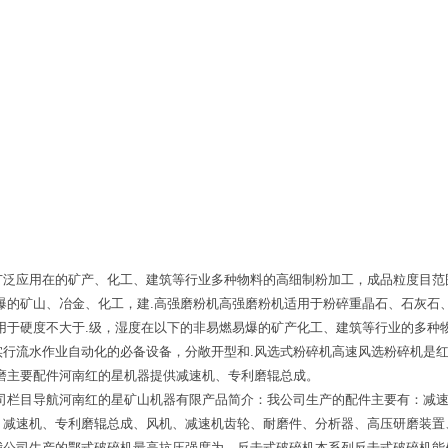
广泛应用在的矿产、化工、建筑等行业多种物料的高细制粉加工，成品粒度目范
爆的矿山、冶金、化工，建.高强磨粉机高强磨粉机适用于粉碎重晶石、石灰石
用于硬度不大于.级，湿度在以下的非易燃易爆的矿产化工、建筑等行业的多种
实行流水作业自动化的必备设备，分敞开型和.风选式粉碎机高速风选粉碎机是
磨主要配件河南红的星机器提供减速机、专利磨辊总成。
公司栏目导航河南红的星矿山机器有限产品简介：我公司生产的配件主要有：减
：减速机、专利磨辊总成、风机、减速机齿轮、耐磨件、分析器、高压研磨装置
我公司生产的鄂式破碎机最高抗压强度为。反击式破碎机本系列反击式破碎机能