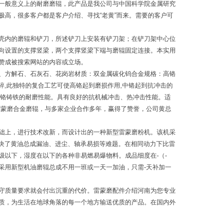
一般意义上的耐磨磨辊，此产品是我公司与中国科学院金属研究
高，很多客户都是客户介绍、寻找“老黄”而来。需要的客户可
壳内的磨辊和铲刀，所述铲刀上安装有铲刀架；在铲刀架中心位
向设置的支撑竖梁，两个支撑竖梁下端与磨辊固定连接。本实用
赞成被搜索网站的内容或立场。
、方解石、石灰石、花岗岩材质：双金属碳化钨合金规格：高铬
碎,此独特的复合工艺可使高铬起到磨损作用,中铬起到抗冲击的
高铬铸铁的耐磨性能。具有良好的抗机械冲击、热冲击性能。适
雷蒙磨合金磨辊，与多家企业合作多年，赢得了赞誉，公司黄总
础上，进行技术改新，而设计出的一种新型雷蒙磨粉机。该机采
解决了黄油总成漏油、进尘、轴承易损等难题。在相同动力下比雷
以下，湿度在以下的各种非易燃易爆物料。成品细度在-（-
采用新型机油磨辊总成不用一班或一天一加油，只需-天补加一
守质量要求就会付出沉重的代价。雷蒙磨配件介绍河南为您专业
质，为生活在地球角落的每一个地方输送优质的产品。在国内外