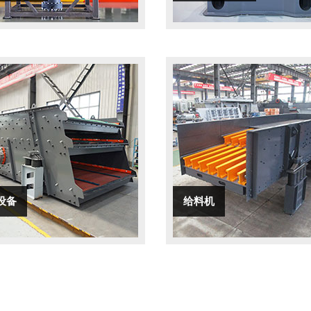
设备
给料机