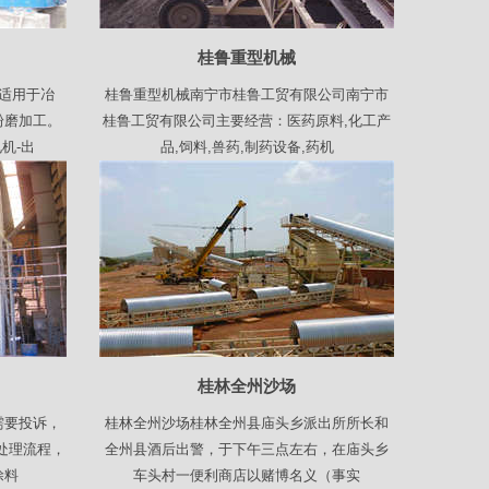
桂鲁重型机械
适用于冶
桂鲁重型机械南宁市桂鲁工贸有限公司南宁市
粉磨加工。
桂鲁工贸有限公司主要经营：医药原料,化工产
机-出
品,饲料,兽药,制药设备,药机
桂林全州沙场
需要投诉，
桂林全州沙场桂林全州县庙头乡派出所所长和
处理流程，
全州县酒后出警，于下午三点左右，在庙头乡
涂料
车头村一便利商店以赌博名义（事实